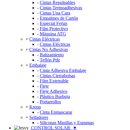
-
Cintas Repulpables
-
Cintas Termoadhesivas
-
Cintas Una Cara
-
Empalmes de Cartón
-
Especial Ferias
-
Film Protectivo
-
Máquina ATG
+
Cintas Eléctricas
-
Cintas Eléctricas
+
Cintas No Adhesivas
-
Balizamiento
-
Teflón Ptfe
+
Embalaje
-
Cinta Adhesiva Embalaje
-
Cintas Cierrabolsas
-
Film Extensible
-
Fleje
-
Fleje Adhesivo
-
Plástico Burbuja
-
Portarrollos
+
Krepp
-
Cinta Enmascarar
+
Selladores
-
Siliconas Masillas y Espumas
CONTROL SOLAR
▼