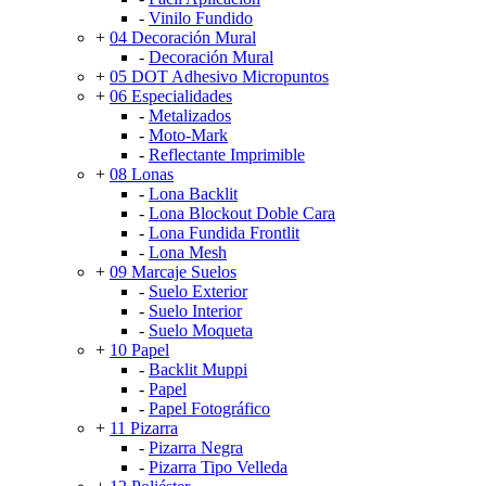
-
Vinilo Fundido
+
04 Decoración Mural
-
Decoración Mural
+
05 DOT Adhesivo Micropuntos
+
06 Especialidades
-
Metalizados
-
Moto-Mark
-
Reflectante Imprimible
+
08 Lonas
-
Lona Backlit
-
Lona Blockout Doble Cara
-
Lona Fundida Frontlit
-
Lona Mesh
+
09 Marcaje Suelos
-
Suelo Exterior
-
Suelo Interior
-
Suelo Moqueta
+
10 Papel
-
Backlit Muppi
-
Papel
-
Papel Fotográfico
+
11 Pizarra
-
Pizarra Negra
-
Pizarra Tipo Velleda