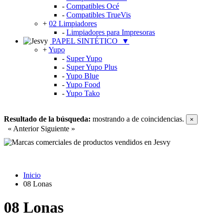
-
Compatibles Océ
-
Compatibles TrueVis
+
02 Limpiadores
-
Limpiadores para Impresoras
PAPEL SINTÉTICO
▼
+
Yupo
-
Super Yupo
-
Super Yupo Plus
-
Yupo Blue
-
Yupo Food
-
Yupo Tako
Resultado de la búsqueda:
mostrando
a
de
coincidencias.
×
« Anterior
Siguiente »
Inicio
08 Lonas
08 Lonas