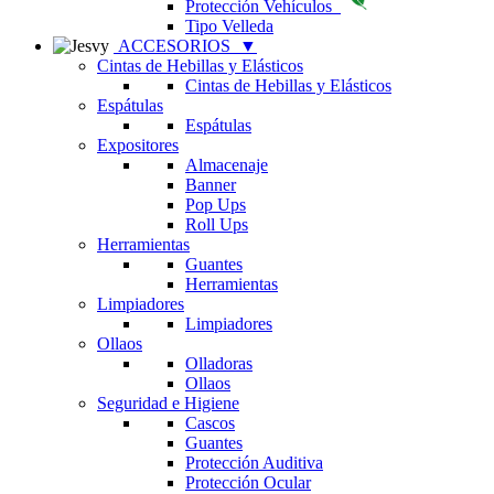
Protección Vehículos
Tipo Velleda
ACCESORIOS
▼
Cintas de Hebillas y Elásticos
Cintas de Hebillas y Elásticos
Espátulas
Espátulas
Expositores
Almacenaje
Banner
Pop Ups
Roll Ups
Herramientas
Guantes
Herramientas
Limpiadores
Limpiadores
Ollaos
Olladoras
Ollaos
Seguridad e Higiene
Cascos
Guantes
Protección Auditiva
Protección Ocular