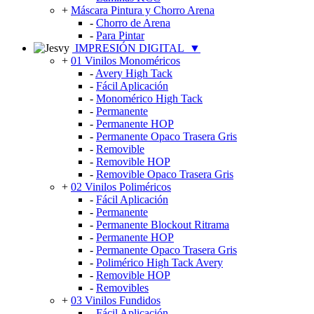
+
Máscara Pintura y Chorro Arena
-
Chorro de Arena
-
Para Pintar
IMPRESIÓN DIGITAL
▼
+
01 Vinilos Monoméricos
-
Avery High Tack
-
Fácil Aplicación
-
Monomérico High Tack
-
Permanente
-
Permanente HOP
-
Permanente Opaco Trasera Gris
-
Removible
-
Removible HOP
-
Removible Opaco Trasera Gris
+
02 Vinilos Poliméricos
-
Fácil Aplicación
-
Permanente
-
Permanente Blockout Ritrama
-
Permanente HOP
-
Permanente Opaco Trasera Gris
-
Polimérico High Tack Avery
-
Removible HOP
-
Removibles
+
03 Vinilos Fundidos
-
Fácil Aplicación