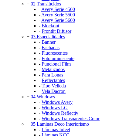
+
02 Translúcidos
-
Avery Serie 4500
-
Avery Serie 5500
-
Avery Serie 5600
-
Blockout
-
Frontlit Difusor
+
03 Especialidades
-
Banner
-
Fachadas
-
Fluorescentes
-
Fotoluminiscente
-
Funcional Film
-
Metalizados
-
Para Lonas
-
Reflectantes
-
Tipo Velleda
-
Vela Dacron
+
04 Windows
-
Windows Avery
-
Windows LG
-
Windows Reflectiv
-
Windows Transparentes Color
+
05 Láminas Deco Interiorismo
-
Láminas Infeel
-
Láminas KCC