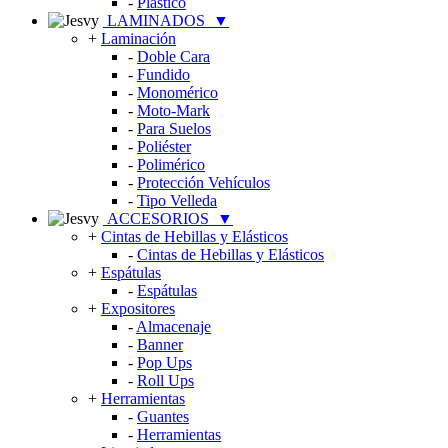
-
Plástico
LAMINADOS
▼
+
Laminación
-
Doble Cara
-
Fundido
-
Monomérico
-
Moto-Mark
-
Para Suelos
-
Poliéster
-
Polimérico
-
Protección Vehículos
-
Tipo Velleda
ACCESORIOS
▼
+
Cintas de Hebillas y Elásticos
-
Cintas de Hebillas y Elásticos
+
Espátulas
-
Espátulas
+
Expositores
-
Almacenaje
-
Banner
-
Pop Ups
-
Roll Ups
+
Herramientas
-
Guantes
-
Herramientas