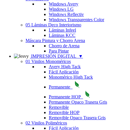
Windows Avery
Windows LG
Windows Reflectiv
Windows Transparentes Color
05 Láminas Deco Interiorismo
Láminas Infeel
Láminas KCC
Máscara Pintura y Chorro Arena
Chorro de Arena
Para Pintar
IMPRESIÓN DIGITAL
▼
01 Vinilos Monoméricos
Avery High Tack
Fácil Aplicación
Monomérico High Tack
Permanente
Permanente HOP
Permanente Opaco Trasera Gris
Removible
Removible HOP
Removible Opaco Trasera Gris
02 Vinilos Poliméricos
Fácil Aplicación