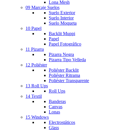
Lona Mesh
09 Marcaje Suelos
Suelo Exterior
Suelo Interior
Suelo Moqueta
10 Papel
Backlit Muppi
Papel
Papel Fotográfico
11 Pizarra
Pizarra Negra
Pizarra Tipo Velleda
12 Poliéster
Poliéster Backlit
Poliéster Ritrama
Poliéster Transparente
13 Roll Ups
Roll Ups
14 Textil
Banderas
Canvas
Lonas
15 Windows
Electrostáticos
Glass