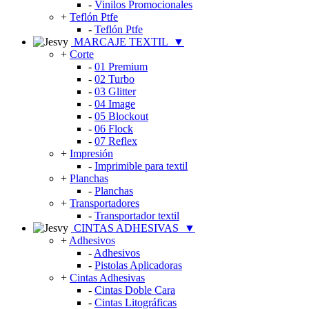
-
Vinilos Promocionales
+
Teflón Ptfe
-
Teflón Ptfe
MARCAJE TEXTIL
▼
+
Corte
-
01 Premium
-
02 Turbo
-
03 Glitter
-
04 Image
-
05 Blockout
-
06 Flock
-
07 Reflex
+
Impresión
-
Imprimible para textil
+
Planchas
-
Planchas
+
Transportadores
-
Transportador textil
CINTAS ADHESIVAS
▼
+
Adhesivos
-
Adhesivos
-
Pistolas Aplicadoras
+
Cintas Adhesivas
-
Cintas Doble Cara
-
Cintas Litográficas