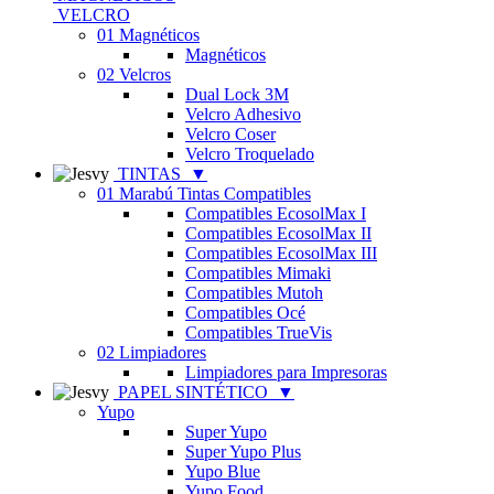
VELCRO
01 Magnéticos
Magnéticos
02 Velcros
Dual Lock 3M
Velcro Adhesivo
Velcro Coser
Velcro Troquelado
TINTAS
▼
01 Marabú Tintas Compatibles
Compatibles EcosolMax I
Compatibles EcosolMax II
Compatibles EcosolMax III
Compatibles Mimaki
Compatibles Mutoh
Compatibles Océ
Compatibles TrueVis
02 Limpiadores
Limpiadores para Impresoras
PAPEL SINTÉTICO
▼
Yupo
Super Yupo
Super Yupo Plus
Yupo Blue
Yupo Food