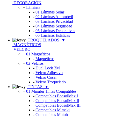
DECORACIÓN
+
Láminas
-
01 Láminas Solar
-
02 Láminas Automóvil
-
03 Láminas Privacidad
-
04 Láminas Seguridad
-
05 Láminas Decorativas
-
06 Láminas Estáticas
TROQUELADOS
▼
MAGNÉTICOS
VELCRO
+
01 Magnéticos
-
Magnéticos
+
02 Velcros
-
Dual Lock 3M
-
Velcro Adhesivo
-
Velcro Coser
-
Velcro Troquelado
TINTAS
▼
+
01 Marabú Tintas Compatibles
-
Compatibles EcosolMax I
-
Compatibles EcosolMax II
-
Compatibles EcosolMax III
-
Compatibles Mimaki
-
Compatibles Mutoh