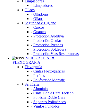
+
Limpiadores
-
Limpiadores
+
Ollaos
-
Olladoras
-
Ollaos
+
Seguridad e Higiene
-
Cascos
-
Guantes
-
Protección Auditiva
-
Protección Ocular
-
Protección Prendas
-
Protección Soldadura
-
Protección Vías Respiratorias
SERIGRAFÍA
▼
FLEXOGRAFÍA
+
Flexografía
-
Cintas Flexográficas
-
Perfiles
-
Poliéster de Montaje
+
Serigrafía
-
Aluminio
-
Cinta Doble Cara Teclado
-
Poliéster Doble Cara
-
Soportes Poliméricos
-
Vinilos Fundidos