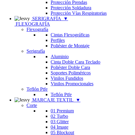
Protección Prendas
Protección Soldadura
Protección Vías Respiratorias
SERIGRAFÍA
▼
FLEXOGRAFÍA
Flexografía
Cintas Flexográficas
Perfiles
Poliéster de Montaje
Serigrafía
Aluminio
Cinta Doble Cara Teclado
Poliéster Doble Cara
Soportes Poliméricos
Vinilos Fundidos
Vinilos Promocionales
Teflón Ptfe
Teflón Ptfe
MARCAJE TEXTIL
▼
Corte
01 Premium
02 Turbo
03 Glitter
04 Image
05 Blockout