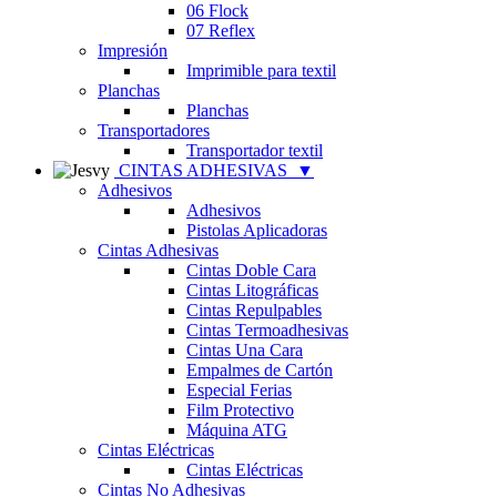
06 Flock
07 Reflex
Impresión
Imprimible para textil
Planchas
Planchas
Transportadores
Transportador textil
CINTAS ADHESIVAS
▼
Adhesivos
Adhesivos
Pistolas Aplicadoras
Cintas Adhesivas
Cintas Doble Cara
Cintas Litográficas
Cintas Repulpables
Cintas Termoadhesivas
Cintas Una Cara
Empalmes de Cartón
Especial Ferias
Film Protectivo
Máquina ATG
Cintas Eléctricas
Cintas Eléctricas
Cintas No Adhesivas