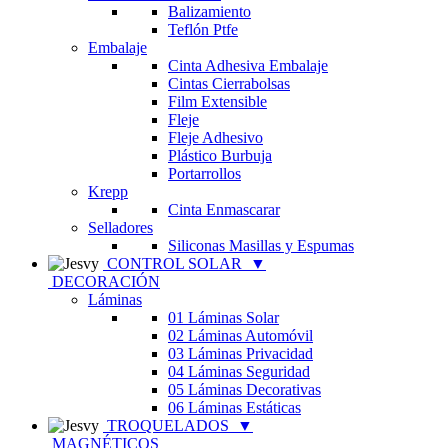
Balizamiento
Teflón Ptfe
Embalaje
Cinta Adhesiva Embalaje
Cintas Cierrabolsas
Film Extensible
Fleje
Fleje Adhesivo
Plástico Burbuja
Portarrollos
Krepp
Cinta Enmascarar
Selladores
Siliconas Masillas y Espumas
CONTROL SOLAR
▼
DECORACIÓN
Láminas
01 Láminas Solar
02 Láminas Automóvil
03 Láminas Privacidad
04 Láminas Seguridad
05 Láminas Decorativas
06 Láminas Estáticas
TROQUELADOS
▼
MAGNÉTICOS