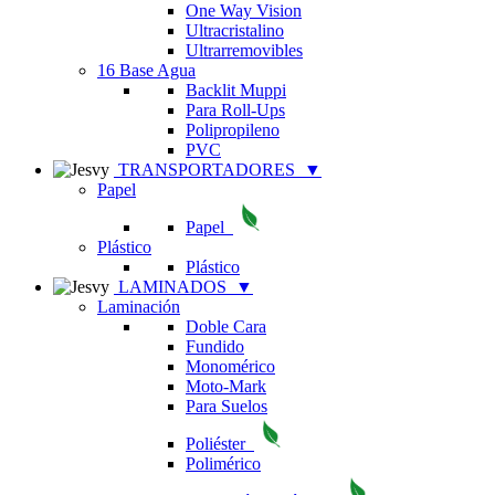
One Way Vision
Ultracristalino
Ultrarremovibles
16 Base Agua
Backlit Muppi
Para Roll-Ups
Polipropileno
PVC
TRANSPORTADORES
▼
Papel
Papel
Plástico
Plástico
LAMINADOS
▼
Laminación
Doble Cara
Fundido
Monomérico
Moto-Mark
Para Suelos
Poliéster
Polimérico