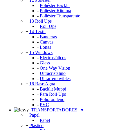
+
12 Poliéster
-
Poliéster Backlit
-
Poliéster Ritrama
-
Poliéster Transparente
+
13 Roll Ups
-
Roll Ups
+
14 Textil
-
Banderas
-
Canvas
-
Lonas
+
15 Windows
-
Electrostáticos
-
Glass
-
One Way Vision
-
Ultracristalino
-
Ultrarremovibles
+
16 Base Agua
-
Backlit Muppi
-
Para Roll-Ups
-
Polipropileno
-
PVC
TRANSPORTADORES
▼
+
Papel
-
Papel
+
Plástico