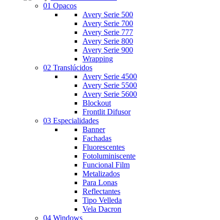
01 Opacos
Avery Serie 500
Avery Serie 700
Avery Serie 777
Avery Serie 800
Avery Serie 900
Wrapping
02 Translúcidos
Avery Serie 4500
Avery Serie 5500
Avery Serie 5600
Blockout
Frontlit Difusor
03 Especialidades
Banner
Fachadas
Fluorescentes
Fotoluminiscente
Funcional Film
Metalizados
Para Lonas
Reflectantes
Tipo Velleda
Vela Dacron
04 Windows