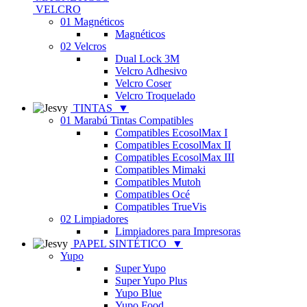
VELCRO
01 Magnéticos
Magnéticos
02 Velcros
Dual Lock 3M
Velcro Adhesivo
Velcro Coser
Velcro Troquelado
TINTAS
▼
01 Marabú Tintas Compatibles
Compatibles EcosolMax I
Compatibles EcosolMax II
Compatibles EcosolMax III
Compatibles Mimaki
Compatibles Mutoh
Compatibles Océ
Compatibles TrueVis
02 Limpiadores
Limpiadores para Impresoras
PAPEL SINTÉTICO
▼
Yupo
Super Yupo
Super Yupo Plus
Yupo Blue
Yupo Food