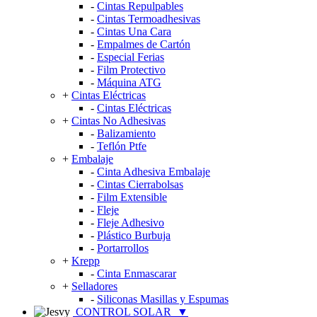
-
Cintas Repulpables
-
Cintas Termoadhesivas
-
Cintas Una Cara
-
Empalmes de Cartón
-
Especial Ferias
-
Film Protectivo
-
Máquina ATG
+
Cintas Eléctricas
-
Cintas Eléctricas
+
Cintas No Adhesivas
-
Balizamiento
-
Teflón Ptfe
+
Embalaje
-
Cinta Adhesiva Embalaje
-
Cintas Cierrabolsas
-
Film Extensible
-
Fleje
-
Fleje Adhesivo
-
Plástico Burbuja
-
Portarrollos
+
Krepp
-
Cinta Enmascarar
+
Selladores
-
Siliconas Masillas y Espumas
CONTROL SOLAR
▼