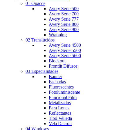
01 Opacos
Avery Serie 500
Avery Serie 700
Avery Serie 777
Avery Serie 800
Avery Serie 900
Wrapping
02 Translúcidos
Avery Serie 4500
Avery Serie 5500
Avery Serie 5600
Blockout
Frontlit Difusor
03 Especialidades
Banner
Fachadas
Fluorescentes
Fotoluminiscente
Funcional Film
Metalizados
Para Lonas
Reflectantes
Tipo Velleda
Vela Dacron
04 Windows