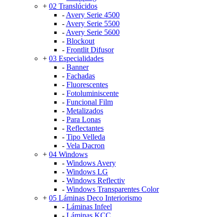
+
02 Translúcidos
-
Avery Serie 4500
-
Avery Serie 5500
-
Avery Serie 5600
-
Blockout
-
Frontlit Difusor
+
03 Especialidades
-
Banner
-
Fachadas
-
Fluorescentes
-
Fotoluminiscente
-
Funcional Film
-
Metalizados
-
Para Lonas
-
Reflectantes
-
Tipo Velleda
-
Vela Dacron
+
04 Windows
-
Windows Avery
-
Windows LG
-
Windows Reflectiv
-
Windows Transparentes Color
+
05 Láminas Deco Interiorismo
-
Láminas Infeel
-
Láminas KCC