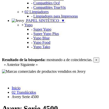
-
Compatibles Océ
-
Compatibles TrueVis
+
02 Limpiadores
-
Limpiadores para Impresoras
PAPEL SINTÉTICO
▼
+
Yupo
-
Super Yupo
-
Super Yupo Plus
-
Yupo Blue
-
Yupo Food
-
Yupo Tako
Resultado de la búsqueda:
mostrando
a
de
coincidencias.
×
« Anterior
Siguiente »
Inicio
02 Translúcidos
Avery Serie 4500
Avery Serie 4500