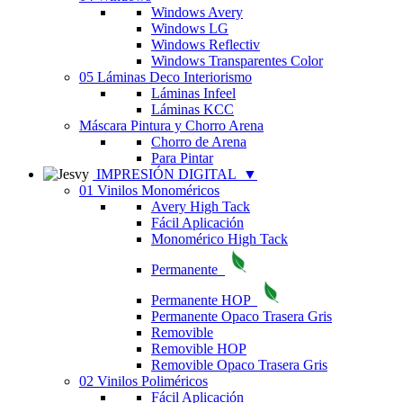
Windows Avery
Windows LG
Windows Reflectiv
Windows Transparentes Color
05 Láminas Deco Interiorismo
Láminas Infeel
Láminas KCC
Máscara Pintura y Chorro Arena
Chorro de Arena
Para Pintar
IMPRESIÓN DIGITAL
▼
01 Vinilos Monoméricos
Avery High Tack
Fácil Aplicación
Monomérico High Tack
Permanente
Permanente HOP
Permanente Opaco Trasera Gris
Removible
Removible HOP
Removible Opaco Trasera Gris
02 Vinilos Poliméricos
Fácil Aplicación