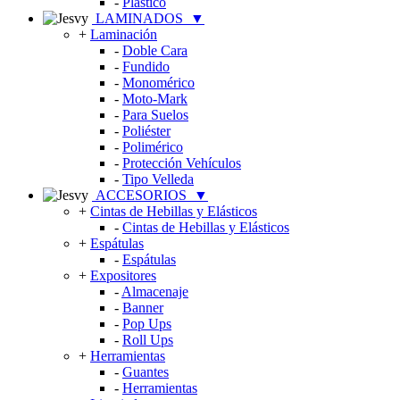
-
Plástico
LAMINADOS
▼
+
Laminación
-
Doble Cara
-
Fundido
-
Monomérico
-
Moto-Mark
-
Para Suelos
-
Poliéster
-
Polimérico
-
Protección Vehículos
-
Tipo Velleda
ACCESORIOS
▼
+
Cintas de Hebillas y Elásticos
-
Cintas de Hebillas y Elásticos
+
Espátulas
-
Espátulas
+
Expositores
-
Almacenaje
-
Banner
-
Pop Ups
-
Roll Ups
+
Herramientas
-
Guantes
-
Herramientas