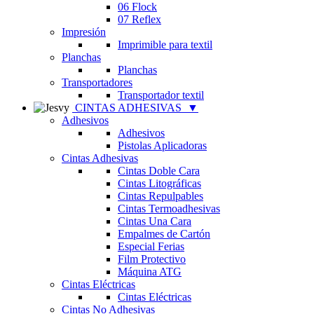
06 Flock
07 Reflex
Impresión
Imprimible para textil
Planchas
Planchas
Transportadores
Transportador textil
CINTAS ADHESIVAS
▼
Adhesivos
Adhesivos
Pistolas Aplicadoras
Cintas Adhesivas
Cintas Doble Cara
Cintas Litográficas
Cintas Repulpables
Cintas Termoadhesivas
Cintas Una Cara
Empalmes de Cartón
Especial Ferias
Film Protectivo
Máquina ATG
Cintas Eléctricas
Cintas Eléctricas
Cintas No Adhesivas