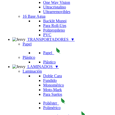
One Way Vision
Ultracristalino
Ultrarremovibles
16 Base Agua
Backlit Muppi
Para Roll-Ups
Polipropileno
PVC
TRANSPORTADORES
▼
Papel
Papel
Plástico
Plástico
LAMINADOS
▼
Laminación
Doble Cara
Fundido
Monomérico
Moto-Mark
Para Suelos
Poliéster
Polimérico