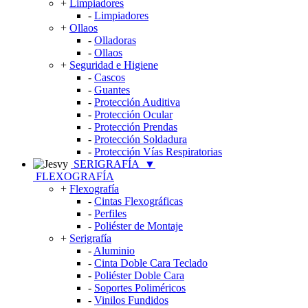
+
Limpiadores
-
Limpiadores
+
Ollaos
-
Olladoras
-
Ollaos
+
Seguridad e Higiene
-
Cascos
-
Guantes
-
Protección Auditiva
-
Protección Ocular
-
Protección Prendas
-
Protección Soldadura
-
Protección Vías Respiratorias
SERIGRAFÍA
▼
FLEXOGRAFÍA
+
Flexografía
-
Cintas Flexográficas
-
Perfiles
-
Poliéster de Montaje
+
Serigrafía
-
Aluminio
-
Cinta Doble Cara Teclado
-
Poliéster Doble Cara
-
Soportes Poliméricos
-
Vinilos Fundidos