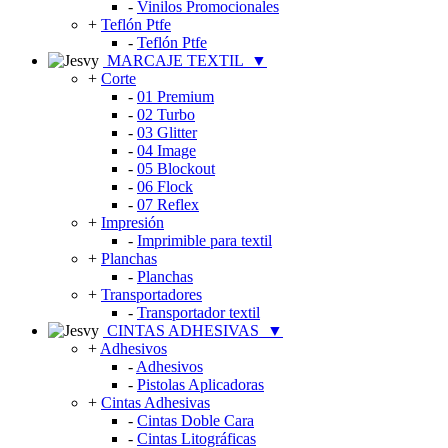
-
Vinilos Promocionales
+
Teflón Ptfe
-
Teflón Ptfe
MARCAJE TEXTIL
▼
+
Corte
-
01 Premium
-
02 Turbo
-
03 Glitter
-
04 Image
-
05 Blockout
-
06 Flock
-
07 Reflex
+
Impresión
-
Imprimible para textil
+
Planchas
-
Planchas
+
Transportadores
-
Transportador textil
CINTAS ADHESIVAS
▼
+
Adhesivos
-
Adhesivos
-
Pistolas Aplicadoras
+
Cintas Adhesivas
-
Cintas Doble Cara
-
Cintas Litográficas