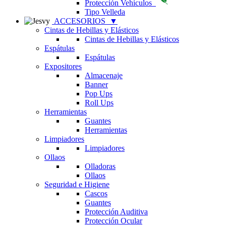
Protección Vehículos
Tipo Velleda
ACCESORIOS
▼
Cintas de Hebillas y Elásticos
Cintas de Hebillas y Elásticos
Espátulas
Espátulas
Expositores
Almacenaje
Banner
Pop Ups
Roll Ups
Herramientas
Guantes
Herramientas
Limpiadores
Limpiadores
Ollaos
Olladoras
Ollaos
Seguridad e Higiene
Cascos
Guantes
Protección Auditiva
Protección Ocular