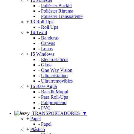
+
12 Poliéster
-
Poliéster Backlit
-
Poliéster Ritrama
-
Poliéster Transparente
+
13 Roll Ups
-
Roll Ups
+
14 Textil
-
Banderas
-
Canvas
-
Lonas
+
15 Windows
-
Electrostáticos
-
Glass
-
One Way Vision
-
Ultracristalino
-
Ultrarremovibles
+
16 Base Agua
-
Backlit Muppi
-
Para Roll-Ups
-
Polipropileno
-
PVC
TRANSPORTADORES
▼
+
Papel
-
Papel
+
Plástico