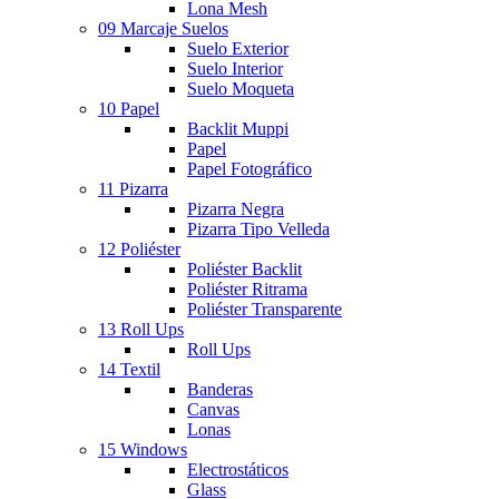
Lona Mesh
09 Marcaje Suelos
Suelo Exterior
Suelo Interior
Suelo Moqueta
10 Papel
Backlit Muppi
Papel
Papel Fotográfico
11 Pizarra
Pizarra Negra
Pizarra Tipo Velleda
12 Poliéster
Poliéster Backlit
Poliéster Ritrama
Poliéster Transparente
13 Roll Ups
Roll Ups
14 Textil
Banderas
Canvas
Lonas
15 Windows
Electrostáticos
Glass