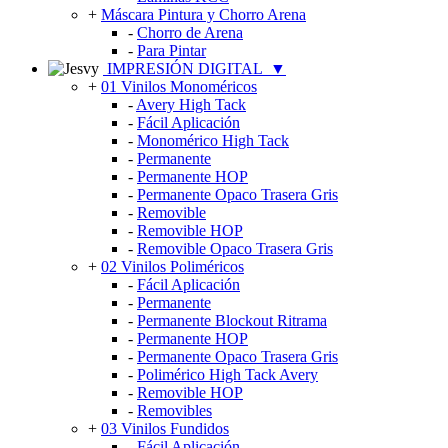
+
Máscara Pintura y Chorro Arena
-
Chorro de Arena
-
Para Pintar
IMPRESIÓN DIGITAL
▼
+
01 Vinilos Monoméricos
-
Avery High Tack
-
Fácil Aplicación
-
Monomérico High Tack
-
Permanente
-
Permanente HOP
-
Permanente Opaco Trasera Gris
-
Removible
-
Removible HOP
-
Removible Opaco Trasera Gris
+
02 Vinilos Poliméricos
-
Fácil Aplicación
-
Permanente
-
Permanente Blockout Ritrama
-
Permanente HOP
-
Permanente Opaco Trasera Gris
-
Polimérico High Tack Avery
-
Removible HOP
-
Removibles
+
03 Vinilos Fundidos
-
Fácil Aplicación