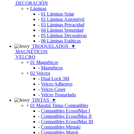
DECORACIÓN
+
Láminas
-
01 Láminas Solar
-
02 Láminas Automóvil
-
03 Láminas Privacidad
-
04 Láminas Seguridad
-
05 Láminas Decorativas
-
06 Láminas Estáticas
TROQUELADOS
▼
MAGNÉTICOS
VELCRO
+
01 Magnéticos
-
Magnéticos
+
02 Velcros
-
Dual Lock 3M
-
Velcro Adhesivo
-
Velcro Coser
-
Velcro Troquelado
TINTAS
▼
+
01 Marabú Tintas Compatibles
-
Compatibles EcosolMax I
-
Compatibles EcosolMax II
-
Compatibles EcosolMax III
-
Compatibles Mimaki
-
Compatibles Mutoh