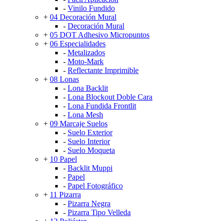
-
Vinilo Fundido
+
04 Decoración Mural
-
Decoración Mural
+
05 DOT Adhesivo Micropuntos
+
06 Especialidades
-
Metalizados
-
Moto-Mark
-
Reflectante Imprimible
+
08 Lonas
-
Lona Backlit
-
Lona Blockout Doble Cara
-
Lona Fundida Frontlit
-
Lona Mesh
+
09 Marcaje Suelos
-
Suelo Exterior
-
Suelo Interior
-
Suelo Moqueta
+
10 Papel
-
Backlit Muppi
-
Papel
-
Papel Fotográfico
+
11 Pizarra
-
Pizarra Negra
-
Pizarra Tipo Velleda