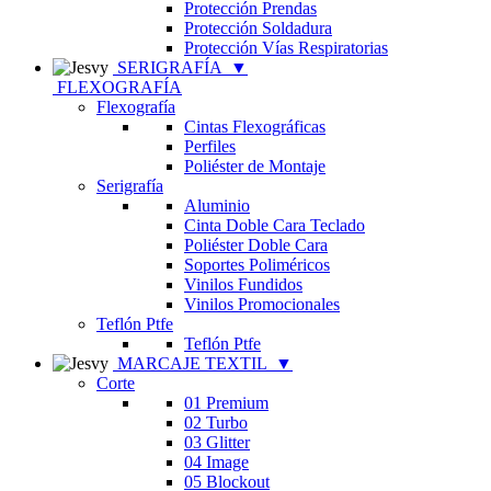
Protección Prendas
Protección Soldadura
Protección Vías Respiratorias
SERIGRAFÍA
▼
FLEXOGRAFÍA
Flexografía
Cintas Flexográficas
Perfiles
Poliéster de Montaje
Serigrafía
Aluminio
Cinta Doble Cara Teclado
Poliéster Doble Cara
Soportes Poliméricos
Vinilos Fundidos
Vinilos Promocionales
Teflón Ptfe
Teflón Ptfe
MARCAJE TEXTIL
▼
Corte
01 Premium
02 Turbo
03 Glitter
04 Image
05 Blockout