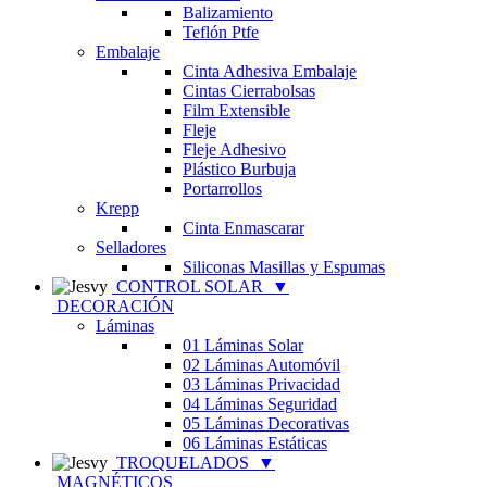
Balizamiento
Teflón Ptfe
Embalaje
Cinta Adhesiva Embalaje
Cintas Cierrabolsas
Film Extensible
Fleje
Fleje Adhesivo
Plástico Burbuja
Portarrollos
Krepp
Cinta Enmascarar
Selladores
Siliconas Masillas y Espumas
CONTROL SOLAR
▼
DECORACIÓN
Láminas
01 Láminas Solar
02 Láminas Automóvil
03 Láminas Privacidad
04 Láminas Seguridad
05 Láminas Decorativas
06 Láminas Estáticas
TROQUELADOS
▼
MAGNÉTICOS