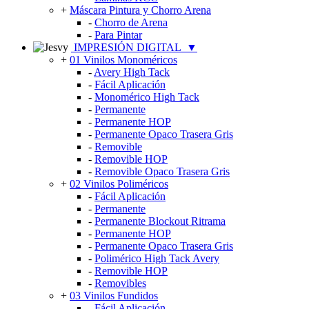
+
Máscara Pintura y Chorro Arena
-
Chorro de Arena
-
Para Pintar
IMPRESIÓN DIGITAL
▼
+
01 Vinilos Monoméricos
-
Avery High Tack
-
Fácil Aplicación
-
Monomérico High Tack
-
Permanente
-
Permanente HOP
-
Permanente Opaco Trasera Gris
-
Removible
-
Removible HOP
-
Removible Opaco Trasera Gris
+
02 Vinilos Poliméricos
-
Fácil Aplicación
-
Permanente
-
Permanente Blockout Ritrama
-
Permanente HOP
-
Permanente Opaco Trasera Gris
-
Polimérico High Tack Avery
-
Removible HOP
-
Removibles
+
03 Vinilos Fundidos
-
Fácil Aplicación