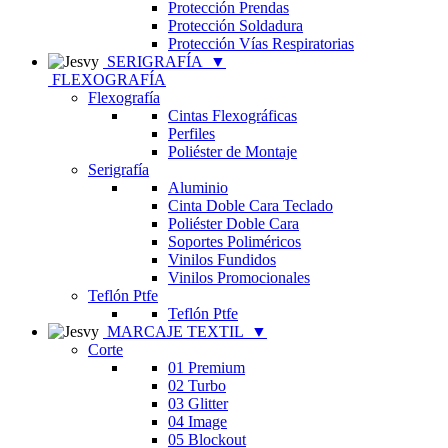
Protección Prendas
Protección Soldadura
Protección Vías Respiratorias
SERIGRAFÍA
▼
FLEXOGRAFÍA
Flexografía
Cintas Flexográficas
Perfiles
Poliéster de Montaje
Serigrafía
Aluminio
Cinta Doble Cara Teclado
Poliéster Doble Cara
Soportes Poliméricos
Vinilos Fundidos
Vinilos Promocionales
Teflón Ptfe
Teflón Ptfe
MARCAJE TEXTIL
▼
Corte
01 Premium
02 Turbo
03 Glitter
04 Image
05 Blockout