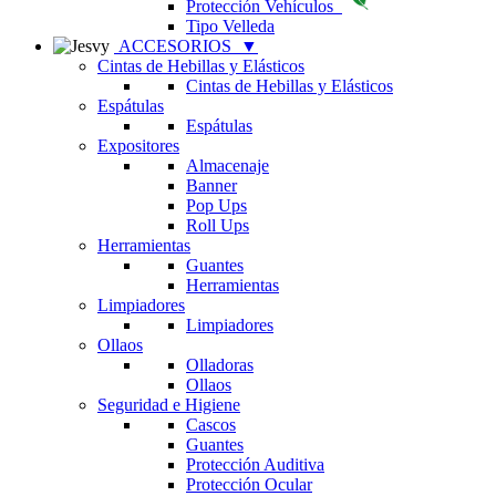
Protección Vehículos
Tipo Velleda
ACCESORIOS
▼
Cintas de Hebillas y Elásticos
Cintas de Hebillas y Elásticos
Espátulas
Espátulas
Expositores
Almacenaje
Banner
Pop Ups
Roll Ups
Herramientas
Guantes
Herramientas
Limpiadores
Limpiadores
Ollaos
Olladoras
Ollaos
Seguridad e Higiene
Cascos
Guantes
Protección Auditiva
Protección Ocular