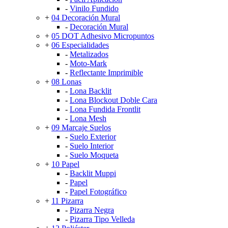
-
Vinilo Fundido
+
04 Decoración Mural
-
Decoración Mural
+
05 DOT Adhesivo Micropuntos
+
06 Especialidades
-
Metalizados
-
Moto-Mark
-
Reflectante Imprimible
+
08 Lonas
-
Lona Backlit
-
Lona Blockout Doble Cara
-
Lona Fundida Frontlit
-
Lona Mesh
+
09 Marcaje Suelos
-
Suelo Exterior
-
Suelo Interior
-
Suelo Moqueta
+
10 Papel
-
Backlit Muppi
-
Papel
-
Papel Fotográfico
+
11 Pizarra
-
Pizarra Negra
-
Pizarra Tipo Velleda