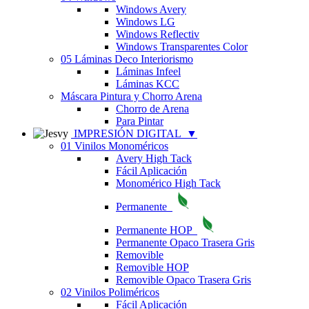
Windows Avery
Windows LG
Windows Reflectiv
Windows Transparentes Color
05 Láminas Deco Interiorismo
Láminas Infeel
Láminas KCC
Máscara Pintura y Chorro Arena
Chorro de Arena
Para Pintar
IMPRESIÓN DIGITAL
▼
01 Vinilos Monoméricos
Avery High Tack
Fácil Aplicación
Monomérico High Tack
Permanente
Permanente HOP
Permanente Opaco Trasera Gris
Removible
Removible HOP
Removible Opaco Trasera Gris
02 Vinilos Poliméricos
Fácil Aplicación