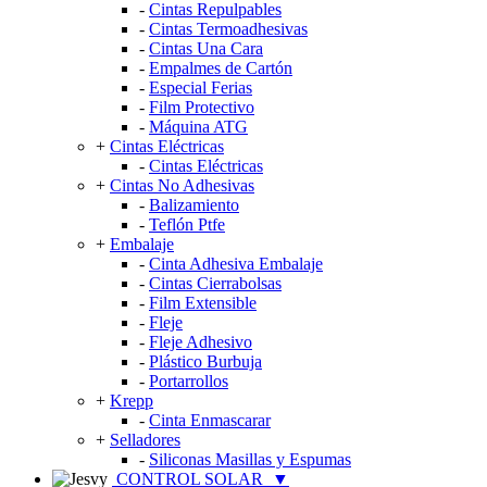
-
Cintas Repulpables
-
Cintas Termoadhesivas
-
Cintas Una Cara
-
Empalmes de Cartón
-
Especial Ferias
-
Film Protectivo
-
Máquina ATG
+
Cintas Eléctricas
-
Cintas Eléctricas
+
Cintas No Adhesivas
-
Balizamiento
-
Teflón Ptfe
+
Embalaje
-
Cinta Adhesiva Embalaje
-
Cintas Cierrabolsas
-
Film Extensible
-
Fleje
-
Fleje Adhesivo
-
Plástico Burbuja
-
Portarrollos
+
Krepp
-
Cinta Enmascarar
+
Selladores
-
Siliconas Masillas y Espumas
CONTROL SOLAR
▼