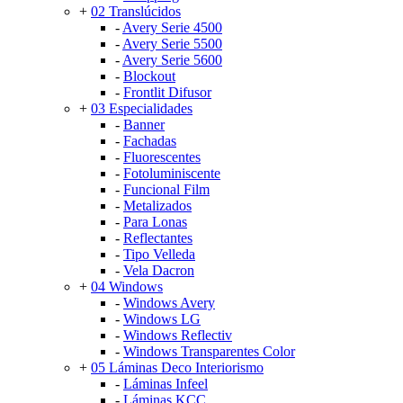
+
02 Translúcidos
-
Avery Serie 4500
-
Avery Serie 5500
-
Avery Serie 5600
-
Blockout
-
Frontlit Difusor
+
03 Especialidades
-
Banner
-
Fachadas
-
Fluorescentes
-
Fotoluminiscente
-
Funcional Film
-
Metalizados
-
Para Lonas
-
Reflectantes
-
Tipo Velleda
-
Vela Dacron
+
04 Windows
-
Windows Avery
-
Windows LG
-
Windows Reflectiv
-
Windows Transparentes Color
+
05 Láminas Deco Interiorismo
-
Láminas Infeel
-
Láminas KCC