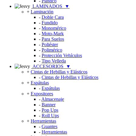
-
Plástico
LAMINADOS
▼
+
Laminación
-
Doble Cara
-
Fundido
-
Monomérico
-
Moto-Mark
-
Para Suelos
-
Poliéster
-
Polimérico
-
Protección Vehículos
-
Tipo Velleda
ACCESORIOS
▼
+
Cintas de Hebillas y Elásticos
-
Cintas de Hebillas y Elásticos
+
Espátulas
-
Espátulas
+
Expositores
-
Almacenaje
-
Banner
-
Pop Ups
-
Roll Ups
+
Herramientas
-
Guantes
-
Herramientas