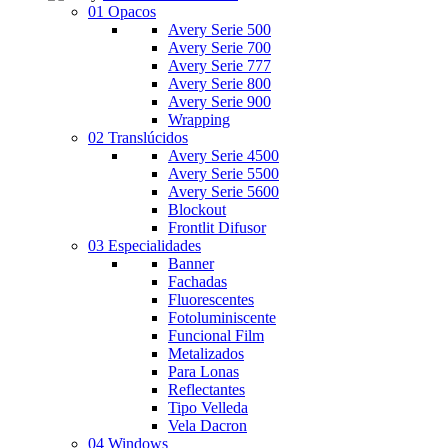
01 Opacos
Avery Serie 500
Avery Serie 700
Avery Serie 777
Avery Serie 800
Avery Serie 900
Wrapping
02 Translúcidos
Avery Serie 4500
Avery Serie 5500
Avery Serie 5600
Blockout
Frontlit Difusor
03 Especialidades
Banner
Fachadas
Fluorescentes
Fotoluminiscente
Funcional Film
Metalizados
Para Lonas
Reflectantes
Tipo Velleda
Vela Dacron
04 Windows