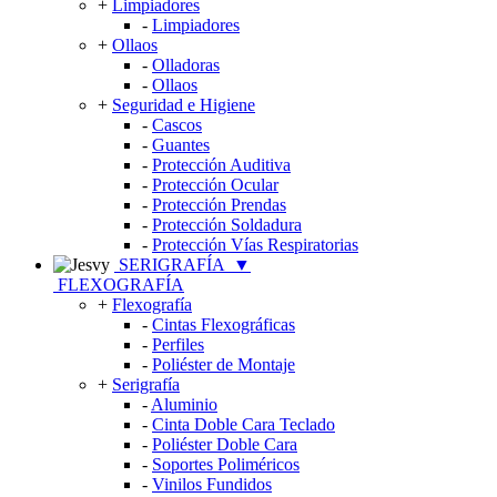
+
Limpiadores
-
Limpiadores
+
Ollaos
-
Olladoras
-
Ollaos
+
Seguridad e Higiene
-
Cascos
-
Guantes
-
Protección Auditiva
-
Protección Ocular
-
Protección Prendas
-
Protección Soldadura
-
Protección Vías Respiratorias
SERIGRAFÍA
▼
FLEXOGRAFÍA
+
Flexografía
-
Cintas Flexográficas
-
Perfiles
-
Poliéster de Montaje
+
Serigrafía
-
Aluminio
-
Cinta Doble Cara Teclado
-
Poliéster Doble Cara
-
Soportes Poliméricos
-
Vinilos Fundidos