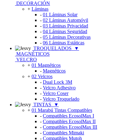
DECORACIÓN
+
Láminas
-
01 Láminas Solar
-
02 Láminas Automóvil
-
03 Láminas Privacidad
-
04 Láminas Seguridad
-
05 Láminas Decorativas
-
06 Láminas Estáticas
TROQUELADOS
▼
MAGNÉTICOS
VELCRO
+
01 Magnéticos
-
Magnéticos
+
02 Velcros
-
Dual Lock 3M
-
Velcro Adhesivo
-
Velcro Coser
-
Velcro Troquelado
TINTAS
▼
+
01 Marabú Tintas Compatibles
-
Compatibles EcosolMax I
-
Compatibles EcosolMax II
-
Compatibles EcosolMax III
-
Compatibles Mimaki
-
Compatibles Mutoh