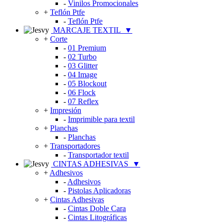
-
Vinilos Promocionales
+
Teflón Ptfe
-
Teflón Ptfe
MARCAJE TEXTIL
▼
+
Corte
-
01 Premium
-
02 Turbo
-
03 Glitter
-
04 Image
-
05 Blockout
-
06 Flock
-
07 Reflex
+
Impresión
-
Imprimible para textil
+
Planchas
-
Planchas
+
Transportadores
-
Transportador textil
CINTAS ADHESIVAS
▼
+
Adhesivos
-
Adhesivos
-
Pistolas Aplicadoras
+
Cintas Adhesivas
-
Cintas Doble Cara
-
Cintas Litográficas