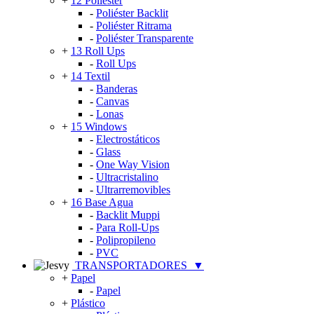
+
12 Poliéster
-
Poliéster Backlit
-
Poliéster Ritrama
-
Poliéster Transparente
+
13 Roll Ups
-
Roll Ups
+
14 Textil
-
Banderas
-
Canvas
-
Lonas
+
15 Windows
-
Electrostáticos
-
Glass
-
One Way Vision
-
Ultracristalino
-
Ultrarremovibles
+
16 Base Agua
-
Backlit Muppi
-
Para Roll-Ups
-
Polipropileno
-
PVC
TRANSPORTADORES
▼
+
Papel
-
Papel
+
Plástico