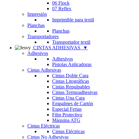
06 Flock
07 Reflex
Impresión
Imprimible para textil
Planchas
Planchas
Transportadores
Transportador textil
CINTAS ADHESIVAS
▼
Adhesivos
Adhesivos
Pistolas Aplicadoras
Cintas Adhesivas
Cintas Doble Cara
Cintas Litográficas
Cintas Repulpables
Cintas Termoadhesivas
Cintas Una Cara
Empalmes de Cartón
Especial Ferias
Film Protectivo
Máquina ATG
Cintas Eléctricas
Cintas Eléctricas
Cintas No Adhesivas