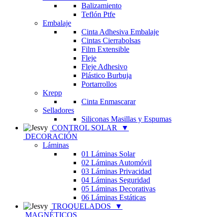
Balizamiento
Teflón Ptfe
Embalaje
Cinta Adhesiva Embalaje
Cintas Cierrabolsas
Film Extensible
Fleje
Fleje Adhesivo
Plástico Burbuja
Portarrollos
Krepp
Cinta Enmascarar
Selladores
Siliconas Masillas y Espumas
CONTROL SOLAR
▼
DECORACIÓN
Láminas
01 Láminas Solar
02 Láminas Automóvil
03 Láminas Privacidad
04 Láminas Seguridad
05 Láminas Decorativas
06 Láminas Estáticas
TROQUELADOS
▼
MAGNÉTICOS