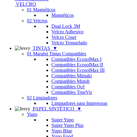
VELCRO
01 Magnéticos
Magnéticos
02 Velcros
Dual Lock 3M
Velcro Adhesivo
Velcro Coser
Velcro Troquelado
TINTAS
▼
01 Marabú Tintas Compatibles
Compatibles EcosolMax I
Compatibles EcosolMax II
Compatibles EcosolMax III
Compatibles Mimaki
Compatibles Mutoh
Compatibles Océ
Compatibles TrueVis
02 Limpiadores
Limpiadores para Impresoras
PAPEL SINTÉTICO
▼
Yupo
Super Yupo
Super Yupo Plus
Yupo Blue
Yupo Food