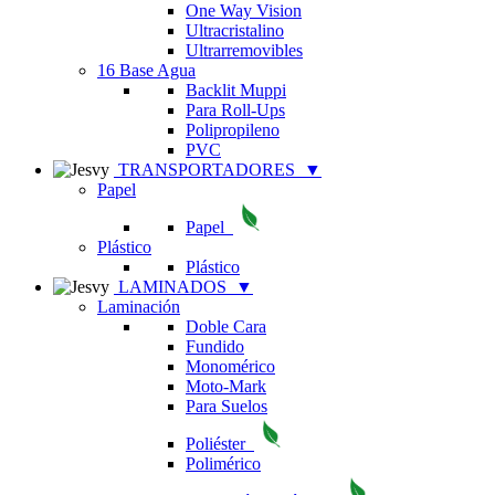
One Way Vision
Ultracristalino
Ultrarremovibles
16 Base Agua
Backlit Muppi
Para Roll-Ups
Polipropileno
PVC
TRANSPORTADORES
▼
Papel
Papel
Plástico
Plástico
LAMINADOS
▼
Laminación
Doble Cara
Fundido
Monomérico
Moto-Mark
Para Suelos
Poliéster
Polimérico