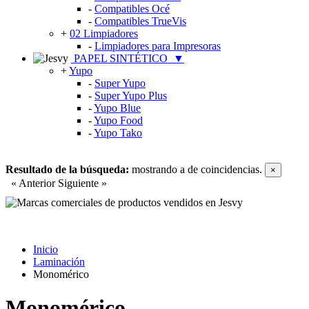
-
Compatibles Océ
-
Compatibles TrueVis
+
02 Limpiadores
-
Limpiadores para Impresoras
PAPEL SINTÉTICO
▼
+
Yupo
-
Super Yupo
-
Super Yupo Plus
-
Yupo Blue
-
Yupo Food
-
Yupo Tako
Resultado de la búsqueda:
mostrando
a
de
coincidencias.
×
« Anterior
Siguiente »
Inicio
Laminación
Monomérico
Monomérico