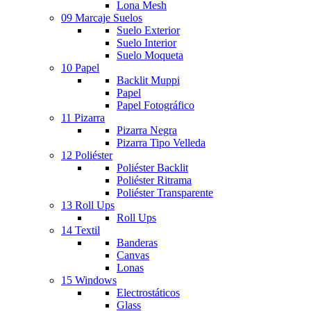
Lona Mesh
09 Marcaje Suelos
Suelo Exterior
Suelo Interior
Suelo Moqueta
10 Papel
Backlit Muppi
Papel
Papel Fotográfico
11 Pizarra
Pizarra Negra
Pizarra Tipo Velleda
12 Poliéster
Poliéster Backlit
Poliéster Ritrama
Poliéster Transparente
13 Roll Ups
Roll Ups
14 Textil
Banderas
Canvas
Lonas
15 Windows
Electrostáticos
Glass