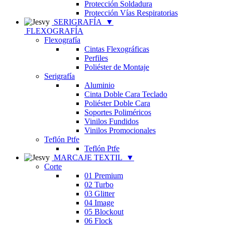
Protección Soldadura
Protección Vías Respiratorias
SERIGRAFÍA
▼
FLEXOGRAFÍA
Flexografía
Cintas Flexográficas
Perfiles
Poliéster de Montaje
Serigrafía
Aluminio
Cinta Doble Cara Teclado
Poliéster Doble Cara
Soportes Poliméricos
Vinilos Fundidos
Vinilos Promocionales
Teflón Ptfe
Teflón Ptfe
MARCAJE TEXTIL
▼
Corte
01 Premium
02 Turbo
03 Glitter
04 Image
05 Blockout
06 Flock