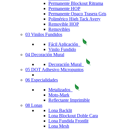
Permanente Blockout Ritrama
Permanente HOP
Permanente Opaco Trasera Gris
Polimérico High Tack Avery
Removible HOP
Removibles
03 Vinilos Fundidos
Fácil Aplicación
Vinilo Fundido
04 Decoración Mural
Decoración Mural
05 DOT Adhesivo Micropuntos
06 Especialidades
Metalizados
Moto-Mark
Reflectante Imprimible
08 Lonas
Lona Backlit
Lona Blockout Doble Cara
Lona Fundida Frontlit
Lona Mesh