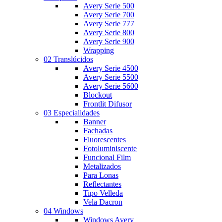
Avery Serie 500
Avery Serie 700
Avery Serie 777
Avery Serie 800
Avery Serie 900
Wrapping
02 Translúcidos
Avery Serie 4500
Avery Serie 5500
Avery Serie 5600
Blockout
Frontlit Difusor
03 Especialidades
Banner
Fachadas
Fluorescentes
Fotoluminiscente
Funcional Film
Metalizados
Para Lonas
Reflectantes
Tipo Velleda
Vela Dacron
04 Windows
Windows Avery