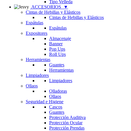
Tipo Velleda
ACCESORIOS
▼
Cintas de Hebillas y Elásticos
Cintas de Hebillas y Elásticos
Espátulas
Espátulas
Expositores
Almacenaje
Banner
Pop Ups
Roll Ups
Herramientas
Guantes
Herramientas
Limpiadores
Limpiadores
Ollaos
Olladoras
Ollaos
Seguridad e Higiene
Cascos
Guantes
Protección Auditiva
Protección Ocular
Protección Prendas