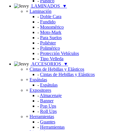
-
Plástico
LAMINADOS
▼
+
Laminación
-
Doble Cara
-
Fundido
-
Monomérico
-
Moto-Mark
-
Para Suelos
-
Poliéster
-
Polimérico
-
Protección Vehículos
-
Tipo Velleda
ACCESORIOS
▼
+
Cintas de Hebillas y Elásticos
-
Cintas de Hebillas y Elásticos
+
Espátulas
-
Espátulas
+
Expositores
-
Almacenaje
-
Banner
-
Pop Ups
-
Roll Ups
+
Herramientas
-
Guantes
-
Herramientas