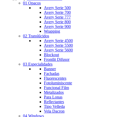
01 Opacos
Avery Serie 500
Avery Serie 700
Avery Serie 777
Avery Serie 800
Avery Serie 900
Wrapping
02 Translúcidos
Avery Serie 4500
Avery Serie 5500
Avery Serie 5600
Blockout
Frontlit Difusor
03 Especialidades
Banner
Fachadas
Fluorescentes
Fotoluminiscente
Funcional Film
Metalizados
Para Lonas
Reflectantes
Tipo Velleda
Vela Dacron
04 Windows