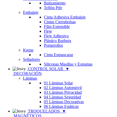
Balizamiento
Teflón Ptfe
Embalaje
Cinta Adhesiva Embalaje
Cintas Cierrabolsas
Film Extensible
Fleje
Fleje Adhesivo
Plástico Burbuja
Portarrollos
Krepp
Cinta Enmascarar
Selladores
Siliconas Masillas y Espumas
CONTROL SOLAR
▼
DECORACIÓN
Láminas
01 Láminas Solar
02 Láminas Automóvil
03 Láminas Privacidad
04 Láminas Seguridad
05 Láminas Decorativas
06 Láminas Estáticas
TROQUELADOS
▼
MAGNÉTICOS