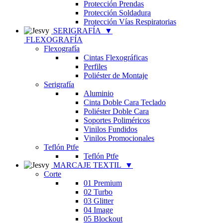
Protección Prendas
Protección Soldadura
Protección Vías Respiratorias
SERIGRAFÍA
▼
FLEXOGRAFÍA
Flexografía
Cintas Flexográficas
Perfiles
Poliéster de Montaje
Serigrafía
Aluminio
Cinta Doble Cara Teclado
Poliéster Doble Cara
Soportes Poliméricos
Vinilos Fundidos
Vinilos Promocionales
Teflón Ptfe
Teflón Ptfe
MARCAJE TEXTIL
▼
Corte
01 Premium
02 Turbo
03 Glitter
04 Image
05 Blockout