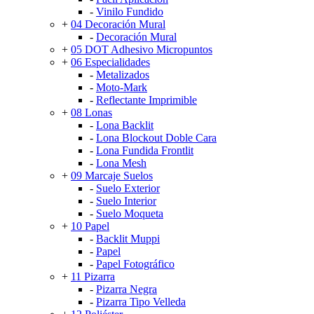
-
Vinilo Fundido
+
04 Decoración Mural
-
Decoración Mural
+
05 DOT Adhesivo Micropuntos
+
06 Especialidades
-
Metalizados
-
Moto-Mark
-
Reflectante Imprimible
+
08 Lonas
-
Lona Backlit
-
Lona Blockout Doble Cara
-
Lona Fundida Frontlit
-
Lona Mesh
+
09 Marcaje Suelos
-
Suelo Exterior
-
Suelo Interior
-
Suelo Moqueta
+
10 Papel
-
Backlit Muppi
-
Papel
-
Papel Fotográfico
+
11 Pizarra
-
Pizarra Negra
-
Pizarra Tipo Velleda