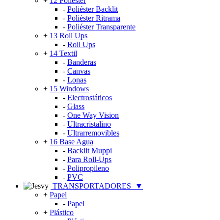
+
12 Poliéster
-
Poliéster Backlit
-
Poliéster Ritrama
-
Poliéster Transparente
+
13 Roll Ups
-
Roll Ups
+
14 Textil
-
Banderas
-
Canvas
-
Lonas
+
15 Windows
-
Electrostáticos
-
Glass
-
One Way Vision
-
Ultracristalino
-
Ultrarremovibles
+
16 Base Agua
-
Backlit Muppi
-
Para Roll-Ups
-
Polipropileno
-
PVC
TRANSPORTADORES
▼
+
Papel
-
Papel
+
Plástico