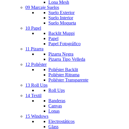
Lona Mesh
09 Marcaje Suelos
Suelo Exterior
Suelo Interior
Suelo Moqueta
10 Papel
Backlit Muppi
Papel
Papel Fotográfico
11 Pizarra
Pizarra Negra
Pizarra Tipo Velleda
12 Poliéster
Poliéster Backlit
Poliéster Ritrama
Poliéster Transparente
13 Roll Ups
Roll Ups
14 Textil
Banderas
Canvas
Lonas
15 Windows
Electrostáticos
Glass