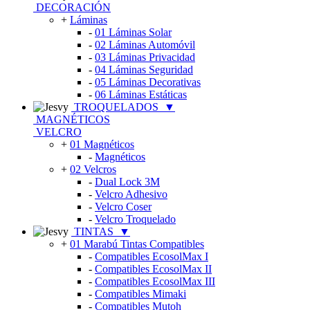
DECORACIÓN
+
Láminas
-
01 Láminas Solar
-
02 Láminas Automóvil
-
03 Láminas Privacidad
-
04 Láminas Seguridad
-
05 Láminas Decorativas
-
06 Láminas Estáticas
TROQUELADOS
▼
MAGNÉTICOS
VELCRO
+
01 Magnéticos
-
Magnéticos
+
02 Velcros
-
Dual Lock 3M
-
Velcro Adhesivo
-
Velcro Coser
-
Velcro Troquelado
TINTAS
▼
+
01 Marabú Tintas Compatibles
-
Compatibles EcosolMax I
-
Compatibles EcosolMax II
-
Compatibles EcosolMax III
-
Compatibles Mimaki
-
Compatibles Mutoh