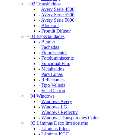
+
02 Translúcidos
-
Avery Serie 4500
-
Avery Serie 5500
-
Avery Serie 5600
-
Blockout
-
Frontlit Difusor
+
03 Especialidades
-
Banner
-
Fachadas
-
Fluorescentes
-
Fotoluminiscente
-
Funcional Film
-
Metalizados
-
Para Lonas
-
Reflectantes
-
Tipo Velleda
-
Vela Dacron
+
04 Windows
-
Windows Avery
-
Windows LG
-
Windows Reflectiv
-
Windows Transparentes Color
+
05 Láminas Deco Interiorismo
-
Láminas Infeel
-
Láminas KCC