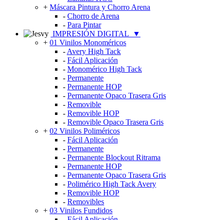
+
Máscara Pintura y Chorro Arena
-
Chorro de Arena
-
Para Pintar
IMPRESIÓN DIGITAL
▼
+
01 Vinilos Monoméricos
-
Avery High Tack
-
Fácil Aplicación
-
Monomérico High Tack
-
Permanente
-
Permanente HOP
-
Permanente Opaco Trasera Gris
-
Removible
-
Removible HOP
-
Removible Opaco Trasera Gris
+
02 Vinilos Poliméricos
-
Fácil Aplicación
-
Permanente
-
Permanente Blockout Ritrama
-
Permanente HOP
-
Permanente Opaco Trasera Gris
-
Polimérico High Tack Avery
-
Removible HOP
-
Removibles
+
03 Vinilos Fundidos
-
Fácil Aplicación