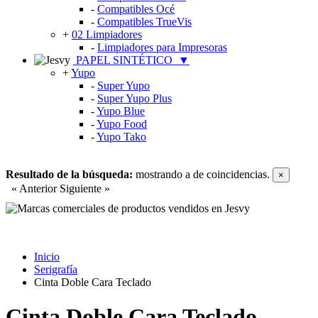
-
Compatibles Océ
-
Compatibles TrueVis
+
02 Limpiadores
-
Limpiadores para Impresoras
PAPEL SINTÉTICO
▼
+
Yupo
-
Super Yupo
-
Super Yupo Plus
-
Yupo Blue
-
Yupo Food
-
Yupo Tako
Resultado de la búsqueda:
mostrando
a
de
coincidencias.
×
« Anterior
Siguiente »
Inicio
Serigrafía
Cinta Doble Cara Teclado
Cinta Doble Cara Teclado