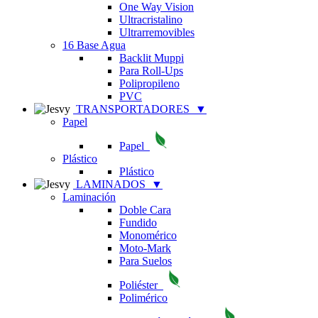
One Way Vision
Ultracristalino
Ultrarremovibles
16 Base Agua
Backlit Muppi
Para Roll-Ups
Polipropileno
PVC
TRANSPORTADORES
▼
Papel
Papel
Plástico
Plástico
LAMINADOS
▼
Laminación
Doble Cara
Fundido
Monomérico
Moto-Mark
Para Suelos
Poliéster
Polimérico