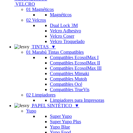
VELCRO
01 Magnéticos
Magnéticos
02 Velcros
Dual Lock 3M
Velcro Adhesivo
Velcro Coser
Velcro Troquelado
TINTAS
▼
01 Marabú Tintas Compatibles
Compatibles EcosolMax I
Compatibles EcosolMax II
Compatibles EcosolMax III
Compatibles Mimaki
Compatibles Mutoh
Compatibles Océ
Compatibles TrueVis
02 Limpiadores
Limpiadores para Impresoras
PAPEL SINTÉTICO
▼
Yupo
Super Yupo
Super Yupo Plus
Yupo Blue
Yupo Food