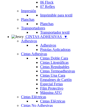
06 Flock
07 Reflex
Impresión
Imprimible para textil
Planchas
Planchas
Transportadores
Transportador textil
CINTAS ADHESIVAS
▼
Adhesivos
Adhesivos
Pistolas Aplicadoras
Cintas Adhesivas
Cintas Doble Cara
Cintas Litográficas
Cintas Repulpables
Cintas Termoadhesivas
Cintas Una Cara
Empalmes de Cartón
Especial Ferias
Film Protectivo
Máquina ATG
Cintas Eléctricas
Cintas Eléctricas
Cintas No Adhesivas