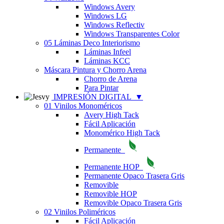
Windows Avery
Windows LG
Windows Reflectiv
Windows Transparentes Color
05 Láminas Deco Interiorismo
Láminas Infeel
Láminas KCC
Máscara Pintura y Chorro Arena
Chorro de Arena
Para Pintar
IMPRESIÓN DIGITAL
▼
01 Vinilos Monoméricos
Avery High Tack
Fácil Aplicación
Monomérico High Tack
Permanente
Permanente HOP
Permanente Opaco Trasera Gris
Removible
Removible HOP
Removible Opaco Trasera Gris
02 Vinilos Poliméricos
Fácil Aplicación