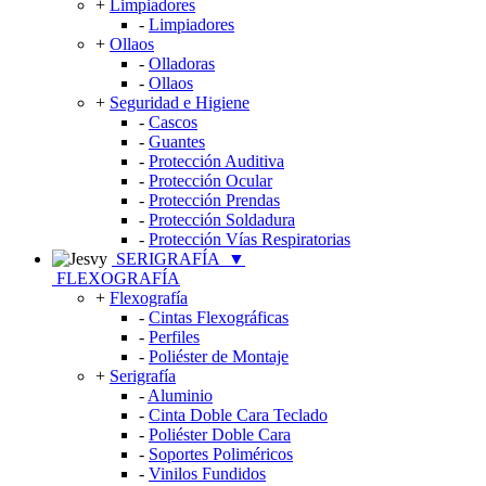
+
Limpiadores
-
Limpiadores
+
Ollaos
-
Olladoras
-
Ollaos
+
Seguridad e Higiene
-
Cascos
-
Guantes
-
Protección Auditiva
-
Protección Ocular
-
Protección Prendas
-
Protección Soldadura
-
Protección Vías Respiratorias
SERIGRAFÍA
▼
FLEXOGRAFÍA
+
Flexografía
-
Cintas Flexográficas
-
Perfiles
-
Poliéster de Montaje
+
Serigrafía
-
Aluminio
-
Cinta Doble Cara Teclado
-
Poliéster Doble Cara
-
Soportes Poliméricos
-
Vinilos Fundidos