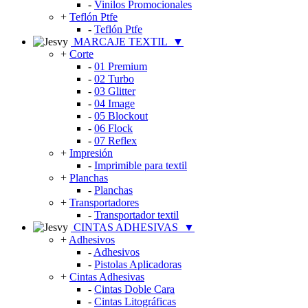
-
Vinilos Promocionales
+
Teflón Ptfe
-
Teflón Ptfe
MARCAJE TEXTIL
▼
+
Corte
-
01 Premium
-
02 Turbo
-
03 Glitter
-
04 Image
-
05 Blockout
-
06 Flock
-
07 Reflex
+
Impresión
-
Imprimible para textil
+
Planchas
-
Planchas
+
Transportadores
-
Transportador textil
CINTAS ADHESIVAS
▼
+
Adhesivos
-
Adhesivos
-
Pistolas Aplicadoras
+
Cintas Adhesivas
-
Cintas Doble Cara
-
Cintas Litográficas