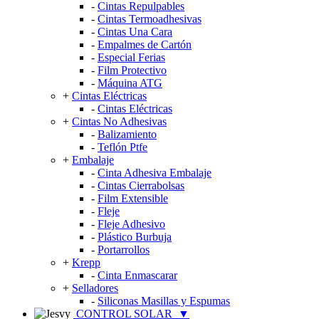
-
Cintas Repulpables
-
Cintas Termoadhesivas
-
Cintas Una Cara
-
Empalmes de Cartón
-
Especial Ferias
-
Film Protectivo
-
Máquina ATG
+
Cintas Eléctricas
-
Cintas Eléctricas
+
Cintas No Adhesivas
-
Balizamiento
-
Teflón Ptfe
+
Embalaje
-
Cinta Adhesiva Embalaje
-
Cintas Cierrabolsas
-
Film Extensible
-
Fleje
-
Fleje Adhesivo
-
Plástico Burbuja
-
Portarrollos
+
Krepp
-
Cinta Enmascarar
+
Selladores
-
Siliconas Masillas y Espumas
CONTROL SOLAR
▼