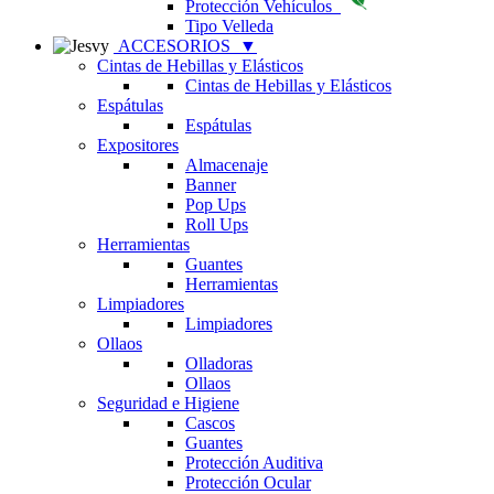
Protección Vehículos
Tipo Velleda
ACCESORIOS
▼
Cintas de Hebillas y Elásticos
Cintas de Hebillas y Elásticos
Espátulas
Espátulas
Expositores
Almacenaje
Banner
Pop Ups
Roll Ups
Herramientas
Guantes
Herramientas
Limpiadores
Limpiadores
Ollaos
Olladoras
Ollaos
Seguridad e Higiene
Cascos
Guantes
Protección Auditiva
Protección Ocular