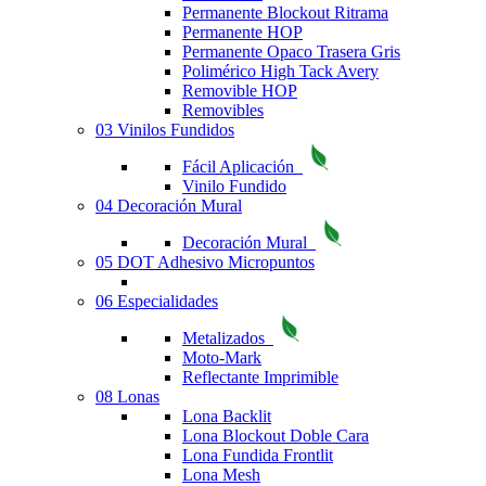
Permanente Blockout Ritrama
Permanente HOP
Permanente Opaco Trasera Gris
Polimérico High Tack Avery
Removible HOP
Removibles
03 Vinilos Fundidos
Fácil Aplicación
Vinilo Fundido
04 Decoración Mural
Decoración Mural
05 DOT Adhesivo Micropuntos
06 Especialidades
Metalizados
Moto-Mark
Reflectante Imprimible
08 Lonas
Lona Backlit
Lona Blockout Doble Cara
Lona Fundida Frontlit
Lona Mesh