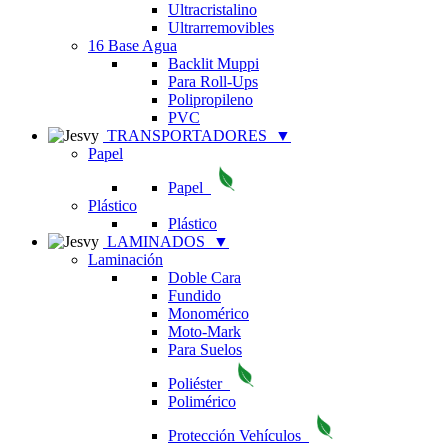
Ultracristalino
Ultrarremovibles
16 Base Agua
Backlit Muppi
Para Roll-Ups
Polipropileno
PVC
TRANSPORTADORES
▼
Papel
Papel
Plástico
Plástico
LAMINADOS
▼
Laminación
Doble Cara
Fundido
Monomérico
Moto-Mark
Para Suelos
Poliéster
Polimérico
Protección Vehículos