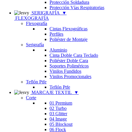
Protección Soldadura
Protección Vías Respiratorias
SERIGRAFÍA
▼
FLEXOGRAFÍA
Flexografía
Cintas Flexográficas
Perfiles
Poliéster de Montaje
Serigrafía
Aluminio
Cinta Doble Cara Teclado
Poliéster Doble Cara
Soportes Poliméricos
Vinilos Fundidos
Vinilos Promocionales
Teflón Ptfe
Teflón Ptfe
MARCAJE TEXTIL
▼
Corte
01 Premium
02 Turbo
03 Glitter
04 Image
05 Blockout
06 Flock