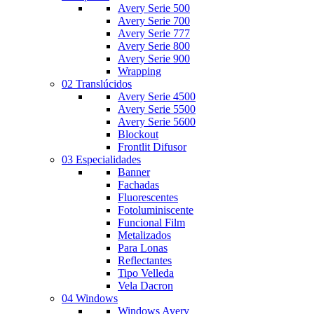
Avery Serie 500
Avery Serie 700
Avery Serie 777
Avery Serie 800
Avery Serie 900
Wrapping
02 Translúcidos
Avery Serie 4500
Avery Serie 5500
Avery Serie 5600
Blockout
Frontlit Difusor
03 Especialidades
Banner
Fachadas
Fluorescentes
Fotoluminiscente
Funcional Film
Metalizados
Para Lonas
Reflectantes
Tipo Velleda
Vela Dacron
04 Windows
Windows Avery