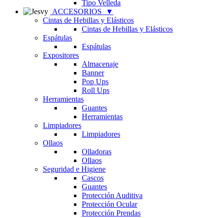
Tipo Velleda
ACCESORIOS
▼
Cintas de Hebillas y Elásticos
Cintas de Hebillas y Elásticos
Espátulas
Espátulas
Expositores
Almacenaje
Banner
Pop Ups
Roll Ups
Herramientas
Guantes
Herramientas
Limpiadores
Limpiadores
Ollaos
Olladoras
Ollaos
Seguridad e Higiene
Cascos
Guantes
Protección Auditiva
Protección Ocular
Protección Prendas