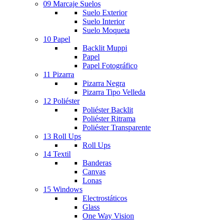
09 Marcaje Suelos
Suelo Exterior
Suelo Interior
Suelo Moqueta
10 Papel
Backlit Muppi
Papel
Papel Fotográfico
11 Pizarra
Pizarra Negra
Pizarra Tipo Velleda
12 Poliéster
Poliéster Backlit
Poliéster Ritrama
Poliéster Transparente
13 Roll Ups
Roll Ups
14 Textil
Banderas
Canvas
Lonas
15 Windows
Electrostáticos
Glass
One Way Vision