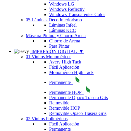
Windows LG
Windows Reflectiv
Windows Transparentes Color
05 Láminas Deco Interiorismo
Láminas Infeel
Láminas KCC
Máscara Pintura y Chorro Arena
Chorro de Arena
Para Pintar
IMPRESIÓN DIGITAL
▼
01 Vinilos Monoméricos
Avery High Tack
Fácil Aplicación
Monomérico High Tack
Permanente
Permanente HOP
Permanente Opaco Trasera Gris
Removible
Removible HOP
Removible Opaco Trasera Gris
02 Vinilos Poliméricos
Fácil Aplicación
Permanente