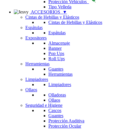
Protección Vehículos
Tipo Velleda
ACCESORIOS
▼
Cintas de Hebillas y Elásticos
Cintas de Hebillas y Elásticos
Espátulas
Espátulas
Expositores
Almacenaje
Banner
Pop Ups
Roll Ups
Herramientas
Guantes
Herramientas
Limpiadores
Limpiadores
Ollaos
Olladoras
Ollaos
Seguridad e Higiene
Cascos
Guantes
Protección Auditiva
Protección Ocular