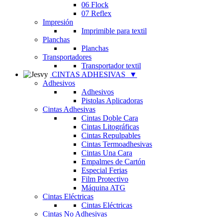
06 Flock
07 Reflex
Impresión
Imprimible para textil
Planchas
Planchas
Transportadores
Transportador textil
CINTAS ADHESIVAS
▼
Adhesivos
Adhesivos
Pistolas Aplicadoras
Cintas Adhesivas
Cintas Doble Cara
Cintas Litográficas
Cintas Repulpables
Cintas Termoadhesivas
Cintas Una Cara
Empalmes de Cartón
Especial Ferias
Film Protectivo
Máquina ATG
Cintas Eléctricas
Cintas Eléctricas
Cintas No Adhesivas