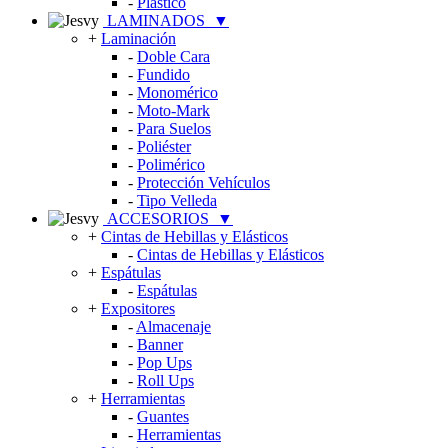
-
Plástico
LAMINADOS
▼
+
Laminación
-
Doble Cara
-
Fundido
-
Monomérico
-
Moto-Mark
-
Para Suelos
-
Poliéster
-
Polimérico
-
Protección Vehículos
-
Tipo Velleda
ACCESORIOS
▼
+
Cintas de Hebillas y Elásticos
-
Cintas de Hebillas y Elásticos
+
Espátulas
-
Espátulas
+
Expositores
-
Almacenaje
-
Banner
-
Pop Ups
-
Roll Ups
+
Herramientas
-
Guantes
-
Herramientas