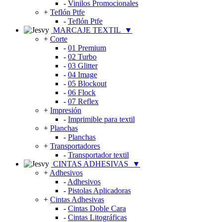
-
Vinilos Promocionales
+
Teflón Ptfe
-
Teflón Ptfe
MARCAJE TEXTIL
▼
+
Corte
-
01 Premium
-
02 Turbo
-
03 Glitter
-
04 Image
-
05 Blockout
-
06 Flock
-
07 Reflex
+
Impresión
-
Imprimible para textil
+
Planchas
-
Planchas
+
Transportadores
-
Transportador textil
CINTAS ADHESIVAS
▼
+
Adhesivos
-
Adhesivos
-
Pistolas Aplicadoras
+
Cintas Adhesivas
-
Cintas Doble Cara
-
Cintas Litográficas