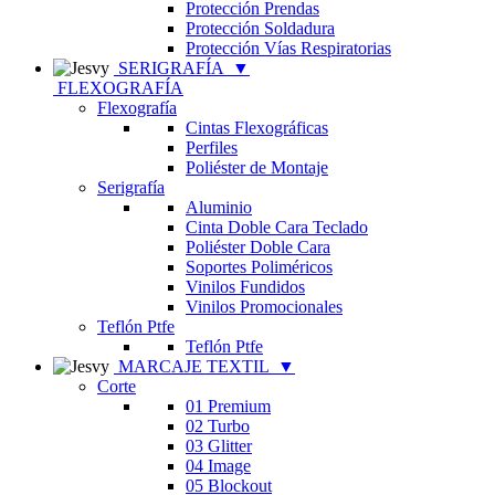
Protección Prendas
Protección Soldadura
Protección Vías Respiratorias
SERIGRAFÍA
▼
FLEXOGRAFÍA
Flexografía
Cintas Flexográficas
Perfiles
Poliéster de Montaje
Serigrafía
Aluminio
Cinta Doble Cara Teclado
Poliéster Doble Cara
Soportes Poliméricos
Vinilos Fundidos
Vinilos Promocionales
Teflón Ptfe
Teflón Ptfe
MARCAJE TEXTIL
▼
Corte
01 Premium
02 Turbo
03 Glitter
04 Image
05 Blockout