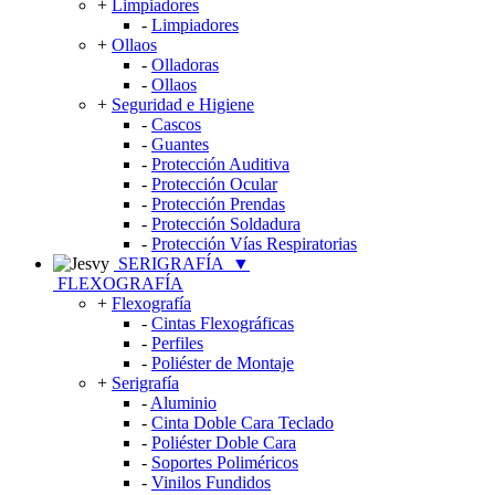
+
Limpiadores
-
Limpiadores
+
Ollaos
-
Olladoras
-
Ollaos
+
Seguridad e Higiene
-
Cascos
-
Guantes
-
Protección Auditiva
-
Protección Ocular
-
Protección Prendas
-
Protección Soldadura
-
Protección Vías Respiratorias
SERIGRAFÍA
▼
FLEXOGRAFÍA
+
Flexografía
-
Cintas Flexográficas
-
Perfiles
-
Poliéster de Montaje
+
Serigrafía
-
Aluminio
-
Cinta Doble Cara Teclado
-
Poliéster Doble Cara
-
Soportes Poliméricos
-
Vinilos Fundidos