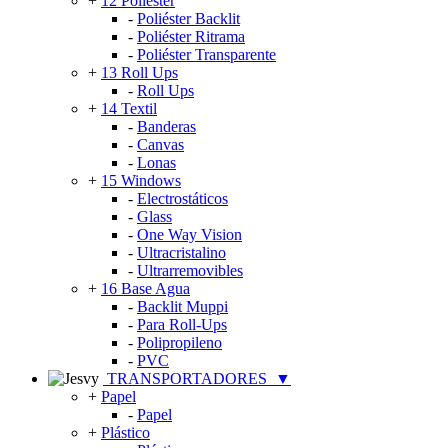
+
12 Poliéster
-
Poliéster Backlit
-
Poliéster Ritrama
-
Poliéster Transparente
+
13 Roll Ups
-
Roll Ups
+
14 Textil
-
Banderas
-
Canvas
-
Lonas
+
15 Windows
-
Electrostáticos
-
Glass
-
One Way Vision
-
Ultracristalino
-
Ultrarremovibles
+
16 Base Agua
-
Backlit Muppi
-
Para Roll-Ups
-
Polipropileno
-
PVC
TRANSPORTADORES
▼
+
Papel
-
Papel
+
Plástico