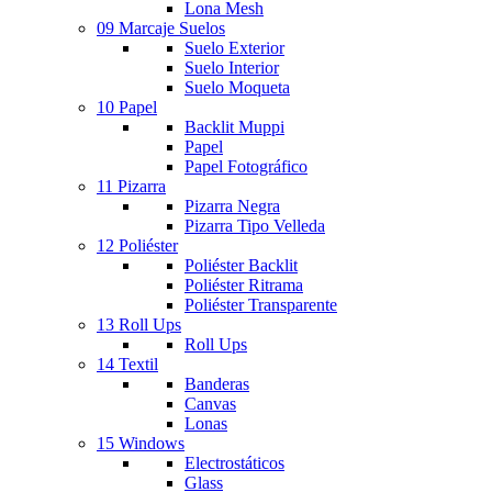
Lona Mesh
09 Marcaje Suelos
Suelo Exterior
Suelo Interior
Suelo Moqueta
10 Papel
Backlit Muppi
Papel
Papel Fotográfico
11 Pizarra
Pizarra Negra
Pizarra Tipo Velleda
12 Poliéster
Poliéster Backlit
Poliéster Ritrama
Poliéster Transparente
13 Roll Ups
Roll Ups
14 Textil
Banderas
Canvas
Lonas
15 Windows
Electrostáticos
Glass