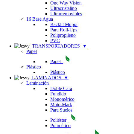
One Way Vision
Ultracristalino
Ultrarremovibles
16 Base Agua
Backlit Muppi
Para Roll-Ups
Polipropileno
PVC
TRANSPORTADORES
▼
Papel
Papel
Plástico
Plástico
LAMINADOS
▼
Laminación
Doble Cara
Fundido
Monomérico
Moto-Mark
Para Suelos
Poliéster
Polimérico