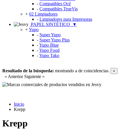
-
Compatibles Océ
-
Compatibles TrueVis
+
02 Limpiadores
-
Limpiadores para Impresoras
PAPEL SINTÉTICO
▼
+
Yupo
-
Super Yupo
-
Super Yupo Plus
-
Yupo Blue
-
Yupo Food
-
Yupo Tako
Resultado de la búsqueda:
mostrando
a
de
coincidencias.
×
« Anterior
Siguiente »
Inicio
Krepp
Krepp