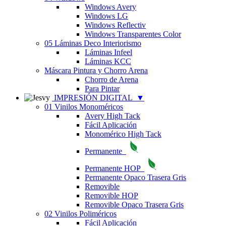
Windows Avery
Windows LG
Windows Reflectiv
Windows Transparentes Color
05 Láminas Deco Interiorismo
Láminas Infeel
Láminas KCC
Máscara Pintura y Chorro Arena
Chorro de Arena
Para Pintar
IMPRESIÓN DIGITAL
▼
01 Vinilos Monoméricos
Avery High Tack
Fácil Aplicación
Monomérico High Tack
Permanente
Permanente HOP
Permanente Opaco Trasera Gris
Removible
Removible HOP
Removible Opaco Trasera Gris
02 Vinilos Poliméricos
Fácil Aplicación