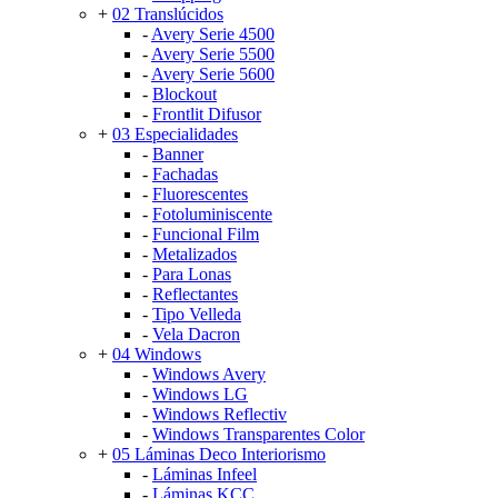
+
02 Translúcidos
-
Avery Serie 4500
-
Avery Serie 5500
-
Avery Serie 5600
-
Blockout
-
Frontlit Difusor
+
03 Especialidades
-
Banner
-
Fachadas
-
Fluorescentes
-
Fotoluminiscente
-
Funcional Film
-
Metalizados
-
Para Lonas
-
Reflectantes
-
Tipo Velleda
-
Vela Dacron
+
04 Windows
-
Windows Avery
-
Windows LG
-
Windows Reflectiv
-
Windows Transparentes Color
+
05 Láminas Deco Interiorismo
-
Láminas Infeel
-
Láminas KCC