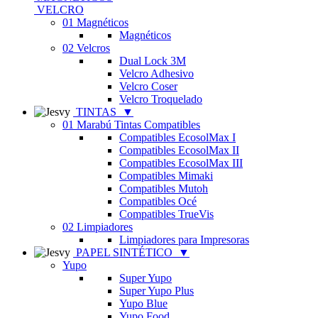
VELCRO
01 Magnéticos
Magnéticos
02 Velcros
Dual Lock 3M
Velcro Adhesivo
Velcro Coser
Velcro Troquelado
TINTAS
▼
01 Marabú Tintas Compatibles
Compatibles EcosolMax I
Compatibles EcosolMax II
Compatibles EcosolMax III
Compatibles Mimaki
Compatibles Mutoh
Compatibles Océ
Compatibles TrueVis
02 Limpiadores
Limpiadores para Impresoras
PAPEL SINTÉTICO
▼
Yupo
Super Yupo
Super Yupo Plus
Yupo Blue
Yupo Food