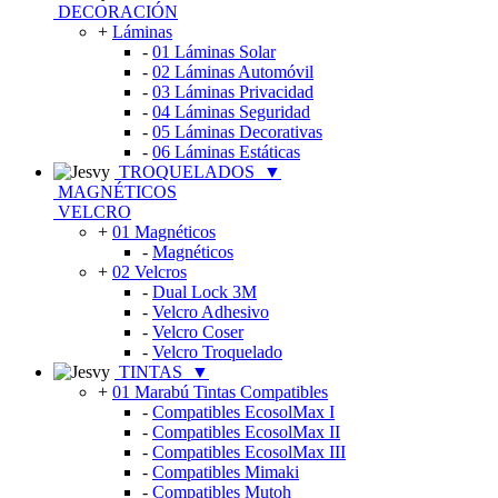
DECORACIÓN
+
Láminas
-
01 Láminas Solar
-
02 Láminas Automóvil
-
03 Láminas Privacidad
-
04 Láminas Seguridad
-
05 Láminas Decorativas
-
06 Láminas Estáticas
TROQUELADOS
▼
MAGNÉTICOS
VELCRO
+
01 Magnéticos
-
Magnéticos
+
02 Velcros
-
Dual Lock 3M
-
Velcro Adhesivo
-
Velcro Coser
-
Velcro Troquelado
TINTAS
▼
+
01 Marabú Tintas Compatibles
-
Compatibles EcosolMax I
-
Compatibles EcosolMax II
-
Compatibles EcosolMax III
-
Compatibles Mimaki
-
Compatibles Mutoh