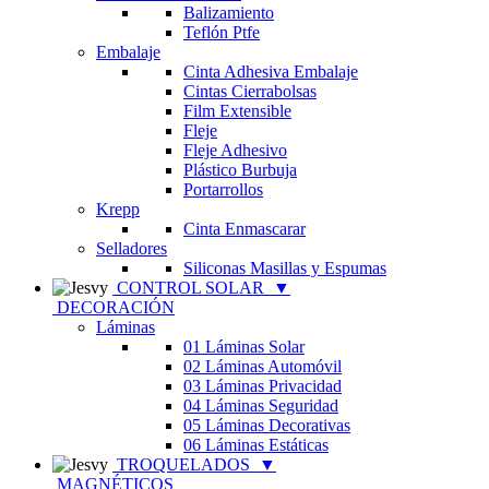
Balizamiento
Teflón Ptfe
Embalaje
Cinta Adhesiva Embalaje
Cintas Cierrabolsas
Film Extensible
Fleje
Fleje Adhesivo
Plástico Burbuja
Portarrollos
Krepp
Cinta Enmascarar
Selladores
Siliconas Masillas y Espumas
CONTROL SOLAR
▼
DECORACIÓN
Láminas
01 Láminas Solar
02 Láminas Automóvil
03 Láminas Privacidad
04 Láminas Seguridad
05 Láminas Decorativas
06 Láminas Estáticas
TROQUELADOS
▼
MAGNÉTICOS