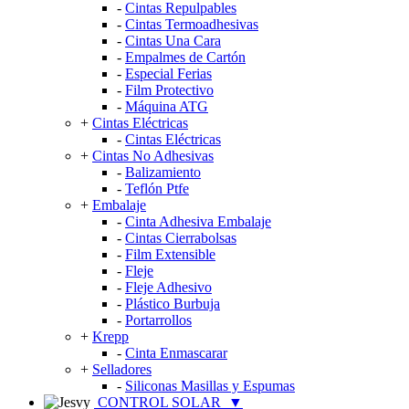
-
Cintas Repulpables
-
Cintas Termoadhesivas
-
Cintas Una Cara
-
Empalmes de Cartón
-
Especial Ferias
-
Film Protectivo
-
Máquina ATG
+
Cintas Eléctricas
-
Cintas Eléctricas
+
Cintas No Adhesivas
-
Balizamiento
-
Teflón Ptfe
+
Embalaje
-
Cinta Adhesiva Embalaje
-
Cintas Cierrabolsas
-
Film Extensible
-
Fleje
-
Fleje Adhesivo
-
Plástico Burbuja
-
Portarrollos
+
Krepp
-
Cinta Enmascarar
+
Selladores
-
Siliconas Masillas y Espumas
CONTROL SOLAR
▼