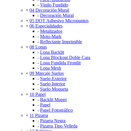
-
Vinilo Fundido
+
04 Decoración Mural
-
Decoración Mural
+
05 DOT Adhesivo Micropuntos
+
06 Especialidades
-
Metalizados
-
Moto-Mark
-
Reflectante Imprimible
+
08 Lonas
-
Lona Backlit
-
Lona Blockout Doble Cara
-
Lona Fundida Frontlit
-
Lona Mesh
+
09 Marcaje Suelos
-
Suelo Exterior
-
Suelo Interior
-
Suelo Moqueta
+
10 Papel
-
Backlit Muppi
-
Papel
-
Papel Fotográfico
+
11 Pizarra
-
Pizarra Negra
-
Pizarra Tipo Velleda