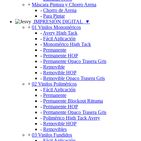
+
Máscara Pintura y Chorro Arena
-
Chorro de Arena
-
Para Pintar
IMPRESIÓN DIGITAL
▼
+
01 Vinilos Monoméricos
-
Avery High Tack
-
Fácil Aplicación
-
Monomérico High Tack
-
Permanente
-
Permanente HOP
-
Permanente Opaco Trasera Gris
-
Removible
-
Removible HOP
-
Removible Opaco Trasera Gris
+
02 Vinilos Poliméricos
-
Fácil Aplicación
-
Permanente
-
Permanente Blockout Ritrama
-
Permanente HOP
-
Permanente Opaco Trasera Gris
-
Polimérico High Tack Avery
-
Removible HOP
-
Removibles
+
03 Vinilos Fundidos
-
Fácil Aplicación