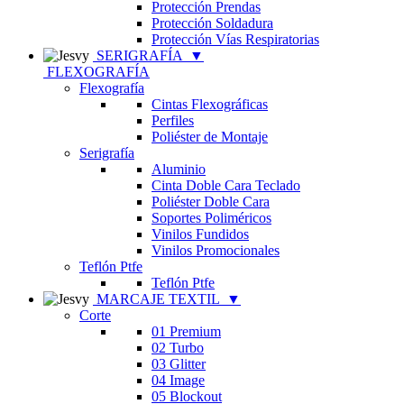
Protección Prendas
Protección Soldadura
Protección Vías Respiratorias
SERIGRAFÍA
▼
FLEXOGRAFÍA
Flexografía
Cintas Flexográficas
Perfiles
Poliéster de Montaje
Serigrafía
Aluminio
Cinta Doble Cara Teclado
Poliéster Doble Cara
Soportes Poliméricos
Vinilos Fundidos
Vinilos Promocionales
Teflón Ptfe
Teflón Ptfe
MARCAJE TEXTIL
▼
Corte
01 Premium
02 Turbo
03 Glitter
04 Image
05 Blockout