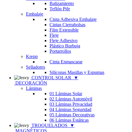
Balizamiento
Teflón Ptfe
Embalaje
Cinta Adhesiva Embalaje
Cintas Cierrabolsas
Film Extensible
Fleje
Fleje Adhesivo
Plástico Burbuja
Portarrollos
Krepp
Cinta Enmascarar
Selladores
Siliconas Masillas y Espumas
CONTROL SOLAR
▼
DECORACIÓN
Láminas
01 Láminas Solar
02 Láminas Automóvil
03 Láminas Privacidad
04 Láminas Seguridad
05 Láminas Decorativas
06 Láminas Estáticas
TROQUELADOS
▼
MAGNÉTICOS