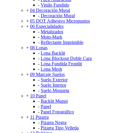
-
Vinilo Fundido
+
04 Decoración Mural
-
Decoración Mural
+
05 DOT Adhesivo Micropuntos
+
06 Especialidades
-
Metalizados
-
Moto-Mark
-
Reflectante Imprimible
+
08 Lonas
-
Lona Backlit
-
Lona Blockout Doble Cara
-
Lona Fundida Frontlit
-
Lona Mesh
+
09 Marcaje Suelos
-
Suelo Exterior
-
Suelo Interior
-
Suelo Moqueta
+
10 Papel
-
Backlit Muppi
-
Papel
-
Papel Fotográfico
+
11 Pizarra
-
Pizarra Negra
-
Pizarra Tipo Velleda