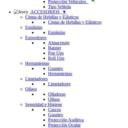
Protección Vehículos
Tipo Velleda
ACCESORIOS
▼
Cintas de Hebillas y Elásticos
Cintas de Hebillas y Elásticos
Espátulas
Espátulas
Expositores
Almacenaje
Banner
Pop Ups
Roll Ups
Herramientas
Guantes
Herramientas
Limpiadores
Limpiadores
Ollaos
Olladoras
Ollaos
Seguridad e Higiene
Cascos
Guantes
Protección Auditiva
Protección Ocular