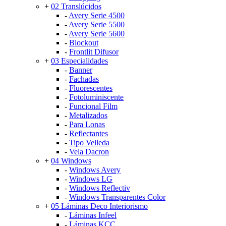
+
02 Translúcidos
-
Avery Serie 4500
-
Avery Serie 5500
-
Avery Serie 5600
-
Blockout
-
Frontlit Difusor
+
03 Especialidades
-
Banner
-
Fachadas
-
Fluorescentes
-
Fotoluminiscente
-
Funcional Film
-
Metalizados
-
Para Lonas
-
Reflectantes
-
Tipo Velleda
-
Vela Dacron
+
04 Windows
-
Windows Avery
-
Windows LG
-
Windows Reflectiv
-
Windows Transparentes Color
+
05 Láminas Deco Interiorismo
-
Láminas Infeel
-
Láminas KCC