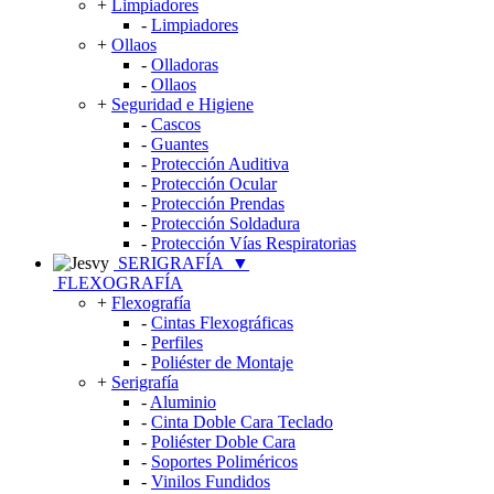
+
Limpiadores
-
Limpiadores
+
Ollaos
-
Olladoras
-
Ollaos
+
Seguridad e Higiene
-
Cascos
-
Guantes
-
Protección Auditiva
-
Protección Ocular
-
Protección Prendas
-
Protección Soldadura
-
Protección Vías Respiratorias
SERIGRAFÍA
▼
FLEXOGRAFÍA
+
Flexografía
-
Cintas Flexográficas
-
Perfiles
-
Poliéster de Montaje
+
Serigrafía
-
Aluminio
-
Cinta Doble Cara Teclado
-
Poliéster Doble Cara
-
Soportes Poliméricos
-
Vinilos Fundidos