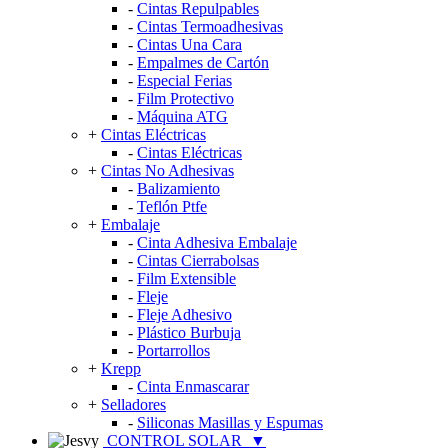
-
Cintas Repulpables
-
Cintas Termoadhesivas
-
Cintas Una Cara
-
Empalmes de Cartón
-
Especial Ferias
-
Film Protectivo
-
Máquina ATG
+
Cintas Eléctricas
-
Cintas Eléctricas
+
Cintas No Adhesivas
-
Balizamiento
-
Teflón Ptfe
+
Embalaje
-
Cinta Adhesiva Embalaje
-
Cintas Cierrabolsas
-
Film Extensible
-
Fleje
-
Fleje Adhesivo
-
Plástico Burbuja
-
Portarrollos
+
Krepp
-
Cinta Enmascarar
+
Selladores
-
Siliconas Masillas y Espumas
CONTROL SOLAR
▼