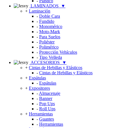
-
Plástico
LAMINADOS
▼
+
Laminación
-
Doble Cara
-
Fundido
-
Monomérico
-
Moto-Mark
-
Para Suelos
-
Poliéster
-
Polimérico
-
Protección Vehículos
-
Tipo Velleda
ACCESORIOS
▼
+
Cintas de Hebillas y Elásticos
-
Cintas de Hebillas y Elásticos
+
Espátulas
-
Espátulas
+
Expositores
-
Almacenaje
-
Banner
-
Pop Ups
-
Roll Ups
+
Herramientas
-
Guantes
-
Herramientas