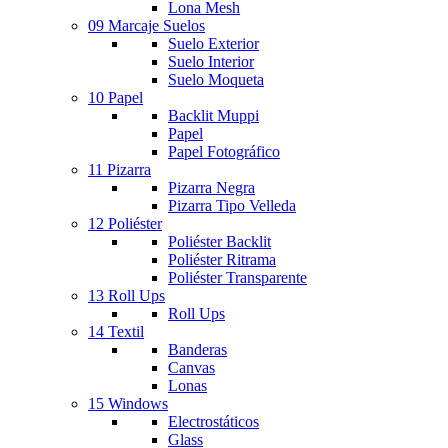
Lona Mesh
09 Marcaje Suelos
Suelo Exterior
Suelo Interior
Suelo Moqueta
10 Papel
Backlit Muppi
Papel
Papel Fotográfico
11 Pizarra
Pizarra Negra
Pizarra Tipo Velleda
12 Poliéster
Poliéster Backlit
Poliéster Ritrama
Poliéster Transparente
13 Roll Ups
Roll Ups
14 Textil
Banderas
Canvas
Lonas
15 Windows
Electrostáticos
Glass