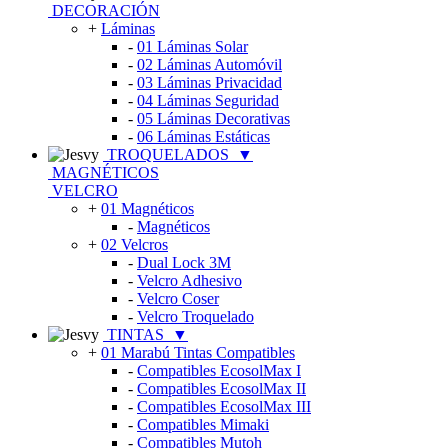
DECORACIÓN
+
Láminas
-
01 Láminas Solar
-
02 Láminas Automóvil
-
03 Láminas Privacidad
-
04 Láminas Seguridad
-
05 Láminas Decorativas
-
06 Láminas Estáticas
TROQUELADOS
▼
MAGNÉTICOS
VELCRO
+
01 Magnéticos
-
Magnéticos
+
02 Velcros
-
Dual Lock 3M
-
Velcro Adhesivo
-
Velcro Coser
-
Velcro Troquelado
TINTAS
▼
+
01 Marabú Tintas Compatibles
-
Compatibles EcosolMax I
-
Compatibles EcosolMax II
-
Compatibles EcosolMax III
-
Compatibles Mimaki
-
Compatibles Mutoh