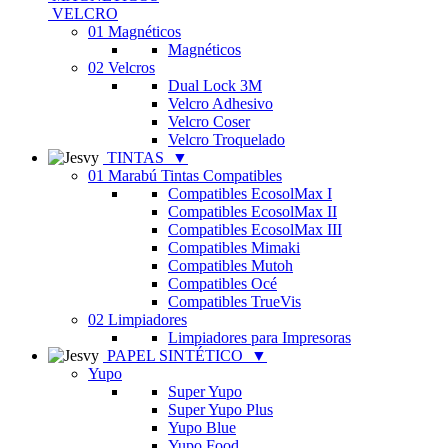
VELCRO
01 Magnéticos
Magnéticos
02 Velcros
Dual Lock 3M
Velcro Adhesivo
Velcro Coser
Velcro Troquelado
TINTAS
▼
01 Marabú Tintas Compatibles
Compatibles EcosolMax I
Compatibles EcosolMax II
Compatibles EcosolMax III
Compatibles Mimaki
Compatibles Mutoh
Compatibles Océ
Compatibles TrueVis
02 Limpiadores
Limpiadores para Impresoras
PAPEL SINTÉTICO
▼
Yupo
Super Yupo
Super Yupo Plus
Yupo Blue
Yupo Food