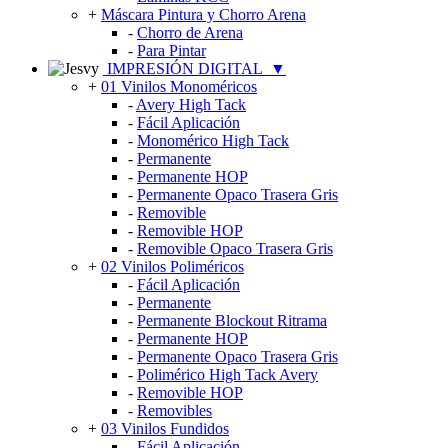
+
Máscara Pintura y Chorro Arena
-
Chorro de Arena
-
Para Pintar
IMPRESIÓN DIGITAL
▼
+
01 Vinilos Monoméricos
-
Avery High Tack
-
Fácil Aplicación
-
Monomérico High Tack
-
Permanente
-
Permanente HOP
-
Permanente Opaco Trasera Gris
-
Removible
-
Removible HOP
-
Removible Opaco Trasera Gris
+
02 Vinilos Poliméricos
-
Fácil Aplicación
-
Permanente
-
Permanente Blockout Ritrama
-
Permanente HOP
-
Permanente Opaco Trasera Gris
-
Polimérico High Tack Avery
-
Removible HOP
-
Removibles
+
03 Vinilos Fundidos
-
Fácil Aplicación