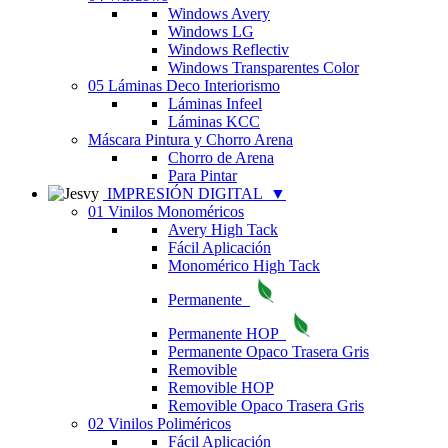
Windows Avery
Windows LG
Windows Reflectiv
Windows Transparentes Color
05 Láminas Deco Interiorismo
Láminas Infeel
Láminas KCC
Máscara Pintura y Chorro Arena
Chorro de Arena
Para Pintar
IMPRESIÓN DIGITAL
▼
01 Vinilos Monoméricos
Avery High Tack
Fácil Aplicación
Monomérico High Tack
Permanente
Permanente HOP
Permanente Opaco Trasera Gris
Removible
Removible HOP
Removible Opaco Trasera Gris
02 Vinilos Poliméricos
Fácil Aplicación