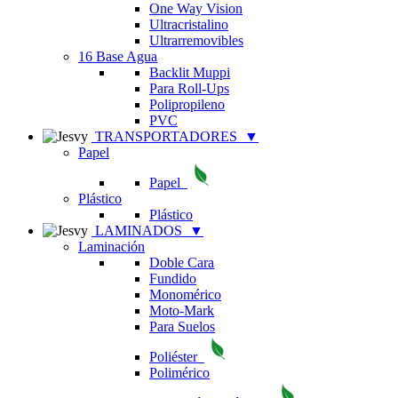
One Way Vision
Ultracristalino
Ultrarremovibles
16 Base Agua
Backlit Muppi
Para Roll-Ups
Polipropileno
PVC
TRANSPORTADORES
▼
Papel
Papel
Plástico
Plástico
LAMINADOS
▼
Laminación
Doble Cara
Fundido
Monomérico
Moto-Mark
Para Suelos
Poliéster
Polimérico