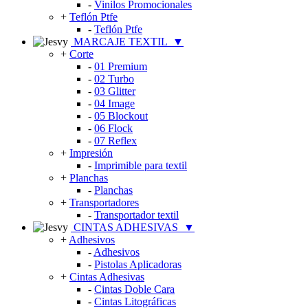
-
Vinilos Promocionales
+
Teflón Ptfe
-
Teflón Ptfe
MARCAJE TEXTIL
▼
+
Corte
-
01 Premium
-
02 Turbo
-
03 Glitter
-
04 Image
-
05 Blockout
-
06 Flock
-
07 Reflex
+
Impresión
-
Imprimible para textil
+
Planchas
-
Planchas
+
Transportadores
-
Transportador textil
CINTAS ADHESIVAS
▼
+
Adhesivos
-
Adhesivos
-
Pistolas Aplicadoras
+
Cintas Adhesivas
-
Cintas Doble Cara
-
Cintas Litográficas