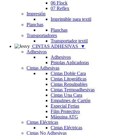
06 Flock
07 Reflex
Impresión
Imprimible para textil
Planchas
Planchas
Transportadores
Transportador textil
CINTAS ADHESIVAS
▼
Adhesivos
Adhesivos
Pistolas Aplicadoras
Cintas Adhesivas
Cintas Doble Cara
Cintas Litográficas
Cintas Repulpables
Cintas Termoadhesivas
Cintas Una Cara
Empalmes de Cartón
Especial Ferias
Film Protectivo
Máquina ATG
Cintas Eléctricas
Cintas Eléctricas
Cintas No Adhesivas