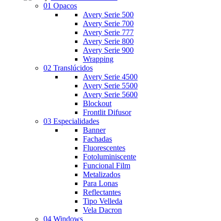
01 Opacos
Avery Serie 500
Avery Serie 700
Avery Serie 777
Avery Serie 800
Avery Serie 900
Wrapping
02 Translúcidos
Avery Serie 4500
Avery Serie 5500
Avery Serie 5600
Blockout
Frontlit Difusor
03 Especialidades
Banner
Fachadas
Fluorescentes
Fotoluminiscente
Funcional Film
Metalizados
Para Lonas
Reflectantes
Tipo Velleda
Vela Dacron
04 Windows