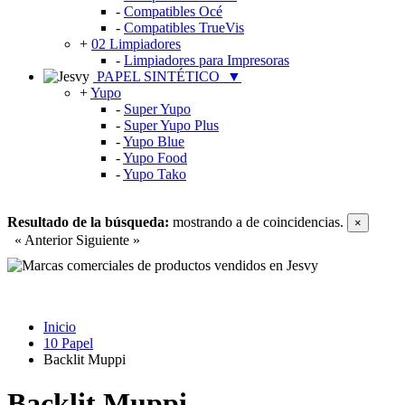
-
Compatibles Océ
-
Compatibles TrueVis
+
02 Limpiadores
-
Limpiadores para Impresoras
PAPEL SINTÉTICO
▼
+
Yupo
-
Super Yupo
-
Super Yupo Plus
-
Yupo Blue
-
Yupo Food
-
Yupo Tako
Resultado de la búsqueda:
mostrando
a
de
coincidencias.
×
« Anterior
Siguiente »
Inicio
10 Papel
Backlit Muppi
Backlit Muppi