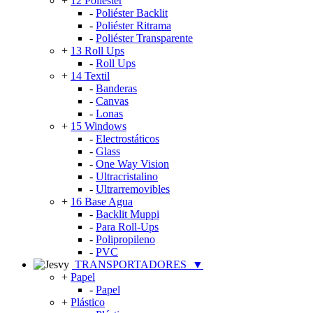
+
12 Poliéster
-
Poliéster Backlit
-
Poliéster Ritrama
-
Poliéster Transparente
+
13 Roll Ups
-
Roll Ups
+
14 Textil
-
Banderas
-
Canvas
-
Lonas
+
15 Windows
-
Electrostáticos
-
Glass
-
One Way Vision
-
Ultracristalino
-
Ultrarremovibles
+
16 Base Agua
-
Backlit Muppi
-
Para Roll-Ups
-
Polipropileno
-
PVC
TRANSPORTADORES
▼
+
Papel
-
Papel
+
Plástico