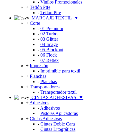
-
Vinilos Promocionales
+
Teflón Ptfe
-
Teflón Ptfe
MARCAJE TEXTIL
▼
+
Corte
-
01 Premium
-
02 Turbo
-
03 Glitter
-
04 Image
-
05 Blockout
-
06 Flock
-
07 Reflex
+
Impresión
-
Imprimible para textil
+
Planchas
-
Planchas
+
Transportadores
-
Transportador textil
CINTAS ADHESIVAS
▼
+
Adhesivos
-
Adhesivos
-
Pistolas Aplicadoras
+
Cintas Adhesivas
-
Cintas Doble Cara
-
Cintas Litográficas