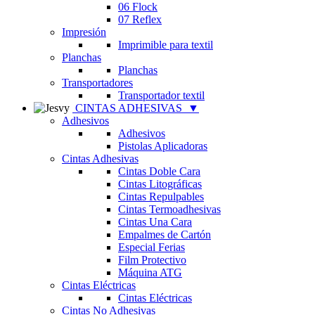
06 Flock
07 Reflex
Impresión
Imprimible para textil
Planchas
Planchas
Transportadores
Transportador textil
CINTAS ADHESIVAS
▼
Adhesivos
Adhesivos
Pistolas Aplicadoras
Cintas Adhesivas
Cintas Doble Cara
Cintas Litográficas
Cintas Repulpables
Cintas Termoadhesivas
Cintas Una Cara
Empalmes de Cartón
Especial Ferias
Film Protectivo
Máquina ATG
Cintas Eléctricas
Cintas Eléctricas
Cintas No Adhesivas