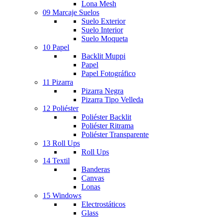
Lona Mesh
09 Marcaje Suelos
Suelo Exterior
Suelo Interior
Suelo Moqueta
10 Papel
Backlit Muppi
Papel
Papel Fotográfico
11 Pizarra
Pizarra Negra
Pizarra Tipo Velleda
12 Poliéster
Poliéster Backlit
Poliéster Ritrama
Poliéster Transparente
13 Roll Ups
Roll Ups
14 Textil
Banderas
Canvas
Lonas
15 Windows
Electrostáticos
Glass