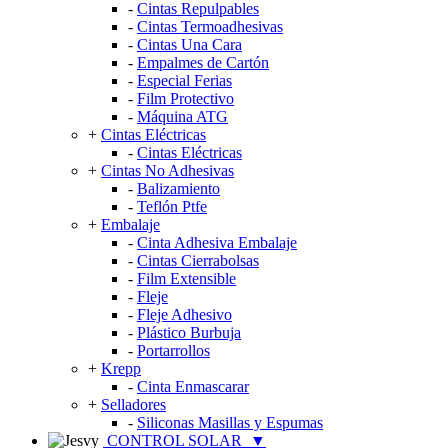
-
Cintas Repulpables
-
Cintas Termoadhesivas
-
Cintas Una Cara
-
Empalmes de Cartón
-
Especial Ferias
-
Film Protectivo
-
Máquina ATG
+
Cintas Eléctricas
-
Cintas Eléctricas
+
Cintas No Adhesivas
-
Balizamiento
-
Teflón Ptfe
+
Embalaje
-
Cinta Adhesiva Embalaje
-
Cintas Cierrabolsas
-
Film Extensible
-
Fleje
-
Fleje Adhesivo
-
Plástico Burbuja
-
Portarrollos
+
Krepp
-
Cinta Enmascarar
+
Selladores
-
Siliconas Masillas y Espumas
CONTROL SOLAR
▼