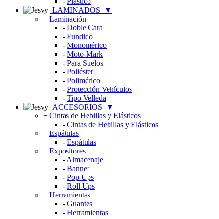
-
Plástico
LAMINADOS
▼
+
Laminación
-
Doble Cara
-
Fundido
-
Monomérico
-
Moto-Mark
-
Para Suelos
-
Poliéster
-
Polimérico
-
Protección Vehículos
-
Tipo Velleda
ACCESORIOS
▼
+
Cintas de Hebillas y Elásticos
-
Cintas de Hebillas y Elásticos
+
Espátulas
-
Espátulas
+
Expositores
-
Almacenaje
-
Banner
-
Pop Ups
-
Roll Ups
+
Herramientas
-
Guantes
-
Herramientas