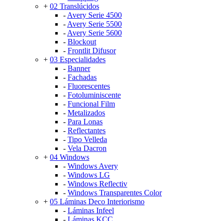
+
02 Translúcidos
-
Avery Serie 4500
-
Avery Serie 5500
-
Avery Serie 5600
-
Blockout
-
Frontlit Difusor
+
03 Especialidades
-
Banner
-
Fachadas
-
Fluorescentes
-
Fotoluminiscente
-
Funcional Film
-
Metalizados
-
Para Lonas
-
Reflectantes
-
Tipo Velleda
-
Vela Dacron
+
04 Windows
-
Windows Avery
-
Windows LG
-
Windows Reflectiv
-
Windows Transparentes Color
+
05 Láminas Deco Interiorismo
-
Láminas Infeel
-
Láminas KCC