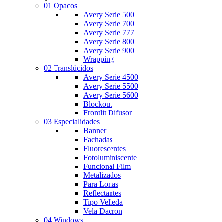
01 Opacos
Avery Serie 500
Avery Serie 700
Avery Serie 777
Avery Serie 800
Avery Serie 900
Wrapping
02 Translúcidos
Avery Serie 4500
Avery Serie 5500
Avery Serie 5600
Blockout
Frontlit Difusor
03 Especialidades
Banner
Fachadas
Fluorescentes
Fotoluminiscente
Funcional Film
Metalizados
Para Lonas
Reflectantes
Tipo Velleda
Vela Dacron
04 Windows