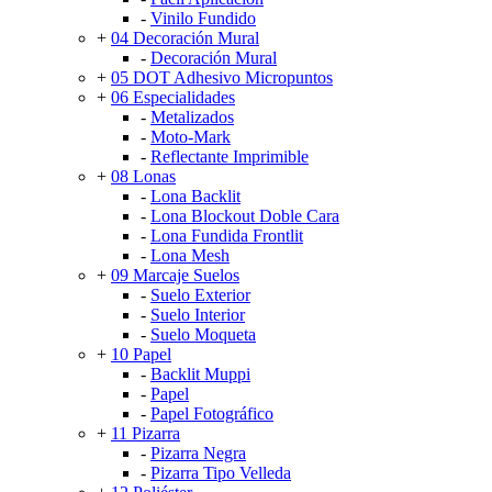
-
Vinilo Fundido
+
04 Decoración Mural
-
Decoración Mural
+
05 DOT Adhesivo Micropuntos
+
06 Especialidades
-
Metalizados
-
Moto-Mark
-
Reflectante Imprimible
+
08 Lonas
-
Lona Backlit
-
Lona Blockout Doble Cara
-
Lona Fundida Frontlit
-
Lona Mesh
+
09 Marcaje Suelos
-
Suelo Exterior
-
Suelo Interior
-
Suelo Moqueta
+
10 Papel
-
Backlit Muppi
-
Papel
-
Papel Fotográfico
+
11 Pizarra
-
Pizarra Negra
-
Pizarra Tipo Velleda