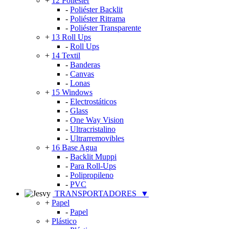
+
12 Poliéster
-
Poliéster Backlit
-
Poliéster Ritrama
-
Poliéster Transparente
+
13 Roll Ups
-
Roll Ups
+
14 Textil
-
Banderas
-
Canvas
-
Lonas
+
15 Windows
-
Electrostáticos
-
Glass
-
One Way Vision
-
Ultracristalino
-
Ultrarremovibles
+
16 Base Agua
-
Backlit Muppi
-
Para Roll-Ups
-
Polipropileno
-
PVC
TRANSPORTADORES
▼
+
Papel
-
Papel
+
Plástico