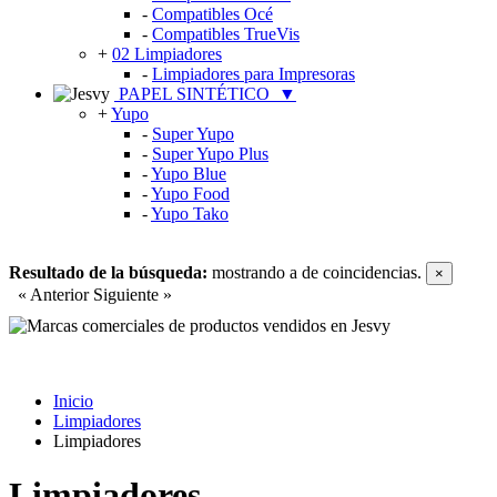
-
Compatibles Océ
-
Compatibles TrueVis
+
02 Limpiadores
-
Limpiadores para Impresoras
PAPEL SINTÉTICO
▼
+
Yupo
-
Super Yupo
-
Super Yupo Plus
-
Yupo Blue
-
Yupo Food
-
Yupo Tako
Resultado de la búsqueda:
mostrando
a
de
coincidencias.
×
« Anterior
Siguiente »
Inicio
Limpiadores
Limpiadores
Limpiadores