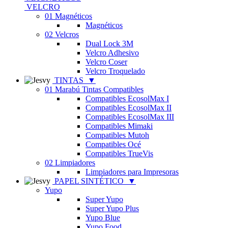
VELCRO
01 Magnéticos
Magnéticos
02 Velcros
Dual Lock 3M
Velcro Adhesivo
Velcro Coser
Velcro Troquelado
TINTAS
▼
01 Marabú Tintas Compatibles
Compatibles EcosolMax I
Compatibles EcosolMax II
Compatibles EcosolMax III
Compatibles Mimaki
Compatibles Mutoh
Compatibles Océ
Compatibles TrueVis
02 Limpiadores
Limpiadores para Impresoras
PAPEL SINTÉTICO
▼
Yupo
Super Yupo
Super Yupo Plus
Yupo Blue
Yupo Food