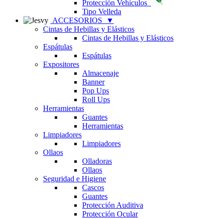
Protección Vehículos
Tipo Velleda
ACCESORIOS
▼
Cintas de Hebillas y Elásticos
Cintas de Hebillas y Elásticos
Espátulas
Espátulas
Expositores
Almacenaje
Banner
Pop Ups
Roll Ups
Herramientas
Guantes
Herramientas
Limpiadores
Limpiadores
Ollaos
Olladoras
Ollaos
Seguridad e Higiene
Cascos
Guantes
Protección Auditiva
Protección Ocular