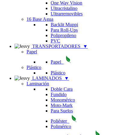
One Way Vision
Ultracristalino
Ultrarremovibles
16 Base Agua
Backlit Muppi
Para Roll-Ups
Polipropileno
PVC
TRANSPORTADORES
▼
Papel
Papel
Plástico
Plástico
LAMINADOS
▼
Laminación
Doble Cara
Fundido
Monomérico
Moto-Mark
Para Suelos
Poliéster
Polimérico