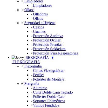
+
Limpiadores
-
Limpiadores
+
Ollaos
-
Olladoras
-
Ollaos
+
Seguridad e Higiene
-
Cascos
-
Guantes
-
Protección Auditiva
-
Protección Ocular
-
Protección Prendas
-
Protección Soldadura
-
Protección Vías Respiratorias
SERIGRAFÍA
▼
FLEXOGRAFÍA
+
Flexografía
-
Cintas Flexográficas
-
Perfiles
-
Poliéster de Montaje
+
Serigrafía
-
Aluminio
-
Cinta Doble Cara Teclado
-
Poliéster Doble Cara
-
Soportes Poliméricos
-
Vinilos Fundidos