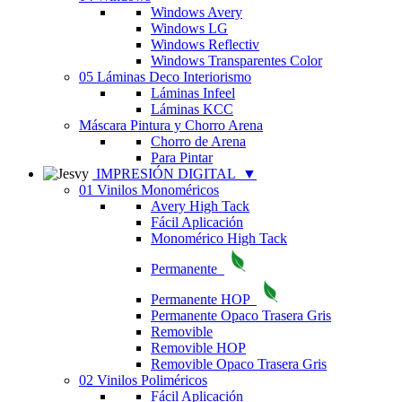
Windows Avery
Windows LG
Windows Reflectiv
Windows Transparentes Color
05 Láminas Deco Interiorismo
Láminas Infeel
Láminas KCC
Máscara Pintura y Chorro Arena
Chorro de Arena
Para Pintar
IMPRESIÓN DIGITAL
▼
01 Vinilos Monoméricos
Avery High Tack
Fácil Aplicación
Monomérico High Tack
Permanente
Permanente HOP
Permanente Opaco Trasera Gris
Removible
Removible HOP
Removible Opaco Trasera Gris
02 Vinilos Poliméricos
Fácil Aplicación