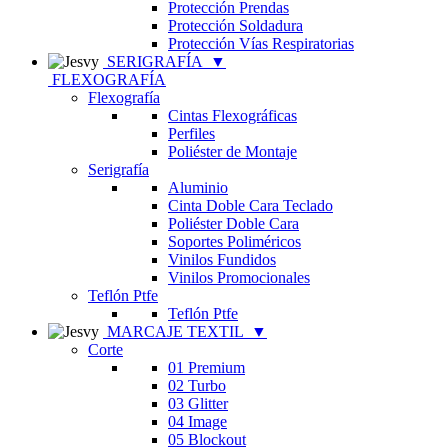
Protección Prendas
Protección Soldadura
Protección Vías Respiratorias
SERIGRAFÍA
▼
FLEXOGRAFÍA
Flexografía
Cintas Flexográficas
Perfiles
Poliéster de Montaje
Serigrafía
Aluminio
Cinta Doble Cara Teclado
Poliéster Doble Cara
Soportes Poliméricos
Vinilos Fundidos
Vinilos Promocionales
Teflón Ptfe
Teflón Ptfe
MARCAJE TEXTIL
▼
Corte
01 Premium
02 Turbo
03 Glitter
04 Image
05 Blockout