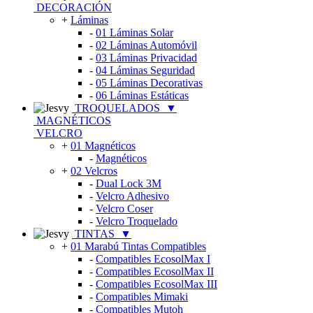
DECORACIÓN
+
Láminas
-
01 Láminas Solar
-
02 Láminas Automóvil
-
03 Láminas Privacidad
-
04 Láminas Seguridad
-
05 Láminas Decorativas
-
06 Láminas Estáticas
TROQUELADOS
▼
MAGNÉTICOS
VELCRO
+
01 Magnéticos
-
Magnéticos
+
02 Velcros
-
Dual Lock 3M
-
Velcro Adhesivo
-
Velcro Coser
-
Velcro Troquelado
TINTAS
▼
+
01 Marabú Tintas Compatibles
-
Compatibles EcosolMax I
-
Compatibles EcosolMax II
-
Compatibles EcosolMax III
-
Compatibles Mimaki
-
Compatibles Mutoh