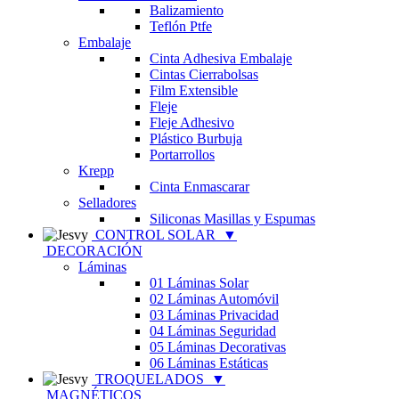
Balizamiento
Teflón Ptfe
Embalaje
Cinta Adhesiva Embalaje
Cintas Cierrabolsas
Film Extensible
Fleje
Fleje Adhesivo
Plástico Burbuja
Portarrollos
Krepp
Cinta Enmascarar
Selladores
Siliconas Masillas y Espumas
CONTROL SOLAR
▼
DECORACIÓN
Láminas
01 Láminas Solar
02 Láminas Automóvil
03 Láminas Privacidad
04 Láminas Seguridad
05 Láminas Decorativas
06 Láminas Estáticas
TROQUELADOS
▼
MAGNÉTICOS