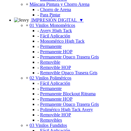
+
Máscara Pintura y Chorro Arena
-
Chorro de Arena
-
Para Pintar
IMPRESIÓN DIGITAL
▼
+
01 Vinilos Monoméricos
-
Avery High Tack
-
Fácil Aplicación
-
Monomérico High Tack
-
Permanente
-
Permanente HOP
-
Permanente Opaco Trasera Gris
-
Removible
-
Removible HOP
-
Removible Opaco Trasera Gris
+
02 Vinilos Poliméricos
-
Fácil Aplicación
-
Permanente
-
Permanente Blockout Ritrama
-
Permanente HOP
-
Permanente Opaco Trasera Gris
-
Polimérico High Tack Avery
-
Removible HOP
-
Removibles
+
03 Vinilos Fundidos
-
Fácil Aplicación