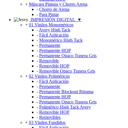
+
Máscara Pintura y Chorro Arena
-
Chorro de Arena
-
Para Pintar
IMPRESIÓN DIGITAL
▼
+
01 Vinilos Monoméricos
-
Avery High Tack
-
Fácil Aplicación
-
Monomérico High Tack
-
Permanente
-
Permanente HOP
-
Permanente Opaco Trasera Gris
-
Removible
-
Removible HOP
-
Removible Opaco Trasera Gris
+
02 Vinilos Poliméricos
-
Fácil Aplicación
-
Permanente
-
Permanente Blockout Ritrama
-
Permanente HOP
-
Permanente Opaco Trasera Gris
-
Polimérico High Tack Avery
-
Removible HOP
-
Removibles
+
03 Vinilos Fundidos
-
Fácil Aplicación