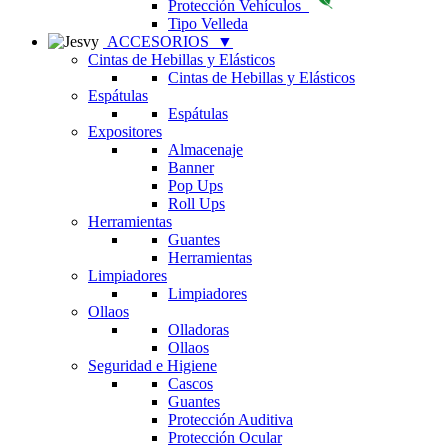
Protección Vehículos
Tipo Velleda
ACCESORIOS
▼
Cintas de Hebillas y Elásticos
Cintas de Hebillas y Elásticos
Espátulas
Espátulas
Expositores
Almacenaje
Banner
Pop Ups
Roll Ups
Herramientas
Guantes
Herramientas
Limpiadores
Limpiadores
Ollaos
Olladoras
Ollaos
Seguridad e Higiene
Cascos
Guantes
Protección Auditiva
Protección Ocular