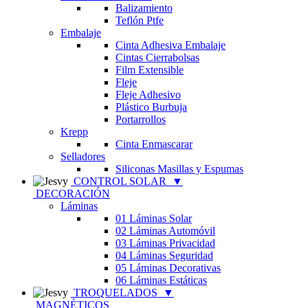
Balizamiento
Teflón Ptfe
Embalaje
Cinta Adhesiva Embalaje
Cintas Cierrabolsas
Film Extensible
Fleje
Fleje Adhesivo
Plástico Burbuja
Portarrollos
Krepp
Cinta Enmascarar
Selladores
Siliconas Masillas y Espumas
CONTROL SOLAR
▼
DECORACIÓN
Láminas
01 Láminas Solar
02 Láminas Automóvil
03 Láminas Privacidad
04 Láminas Seguridad
05 Láminas Decorativas
06 Láminas Estáticas
TROQUELADOS
▼
MAGNÉTICOS