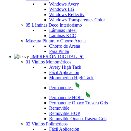
Windows Avery
Windows LG
Windows Reflectiv
Windows Transparentes Color
05 Láminas Deco Interiorismo
Láminas Infeel
Láminas KCC
Máscara Pintura y Chorro Arena
Chorro de Arena
Para Pintar
IMPRESIÓN DIGITAL
▼
01 Vinilos Monoméricos
Avery High Tack
Fácil Aplicación
Monomérico High Tack
Permanente
Permanente HOP
Permanente Opaco Trasera Gris
Removible
Removible HOP
Removible Opaco Trasera Gris
02 Vinilos Poliméricos
Fácil Aplicación