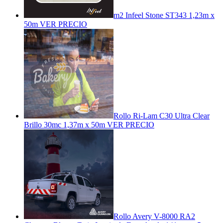
m2 Infeel Stone ST343 1,23m x
50m
VER PRECIO
Rollo Ri-Lam C30 Ultra Clear
Brillo 30mc 1,37m x 50m
VER PRECIO
Rollo Avery V-8000 RA2