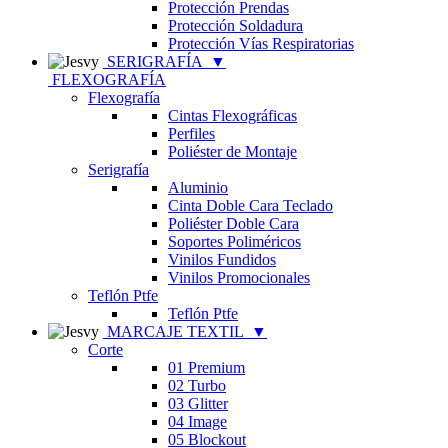
Protección Prendas
Protección Soldadura
Protección Vías Respiratorias
SERIGRAFÍA
▼
FLEXOGRAFÍA
Flexografía
Cintas Flexográficas
Perfiles
Poliéster de Montaje
Serigrafía
Aluminio
Cinta Doble Cara Teclado
Poliéster Doble Cara
Soportes Poliméricos
Vinilos Fundidos
Vinilos Promocionales
Teflón Ptfe
Teflón Ptfe
MARCAJE TEXTIL
▼
Corte
01 Premium
02 Turbo
03 Glitter
04 Image
05 Blockout