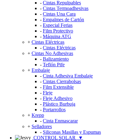
-
Cintas Repulpables
-
Cintas Termoadhesivas
-
Cintas Una Cara
-
Empalmes de Cartón
-
Especial Ferias
-
Film Protectivo
-
Máquina ATG
+
Cintas Eléctricas
-
Cintas Eléctricas
+
Cintas No Adhesivas
-
Balizamiento
-
Teflón Ptfe
+
Embalaje
-
Cinta Adhesiva Embalaje
-
Cintas Cierrabolsas
-
Film Extensible
-
Fleje
-
Fleje Adhesivo
-
Plástico Burbuja
-
Portarrollos
+
Krepp
-
Cinta Enmascarar
+
Selladores
-
Siliconas Masillas y Espumas
CONTROL SOLAR
▼