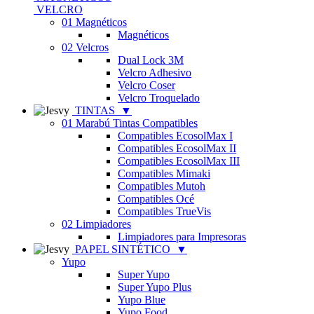
VELCRO
01 Magnéticos
Magnéticos
02 Velcros
Dual Lock 3M
Velcro Adhesivo
Velcro Coser
Velcro Troquelado
TINTAS
▼
01 Marabú Tintas Compatibles
Compatibles EcosolMax I
Compatibles EcosolMax II
Compatibles EcosolMax III
Compatibles Mimaki
Compatibles Mutoh
Compatibles Océ
Compatibles TrueVis
02 Limpiadores
Limpiadores para Impresoras
PAPEL SINTÉTICO
▼
Yupo
Super Yupo
Super Yupo Plus
Yupo Blue
Yupo Food