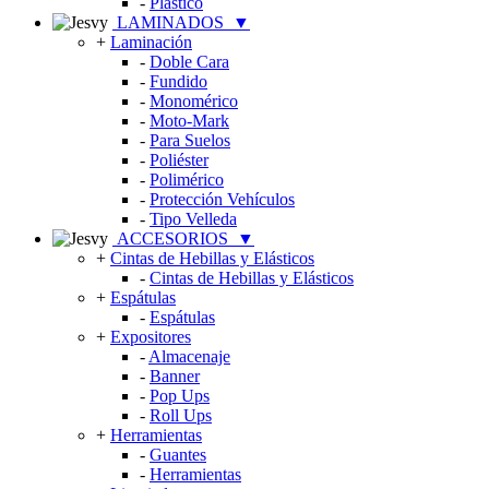
-
Plástico
LAMINADOS
▼
+
Laminación
-
Doble Cara
-
Fundido
-
Monomérico
-
Moto-Mark
-
Para Suelos
-
Poliéster
-
Polimérico
-
Protección Vehículos
-
Tipo Velleda
ACCESORIOS
▼
+
Cintas de Hebillas y Elásticos
-
Cintas de Hebillas y Elásticos
+
Espátulas
-
Espátulas
+
Expositores
-
Almacenaje
-
Banner
-
Pop Ups
-
Roll Ups
+
Herramientas
-
Guantes
-
Herramientas