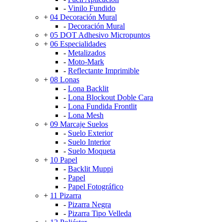
-
Vinilo Fundido
+
04 Decoración Mural
-
Decoración Mural
+
05 DOT Adhesivo Micropuntos
+
06 Especialidades
-
Metalizados
-
Moto-Mark
-
Reflectante Imprimible
+
08 Lonas
-
Lona Backlit
-
Lona Blockout Doble Cara
-
Lona Fundida Frontlit
-
Lona Mesh
+
09 Marcaje Suelos
-
Suelo Exterior
-
Suelo Interior
-
Suelo Moqueta
+
10 Papel
-
Backlit Muppi
-
Papel
-
Papel Fotográfico
+
11 Pizarra
-
Pizarra Negra
-
Pizarra Tipo Velleda