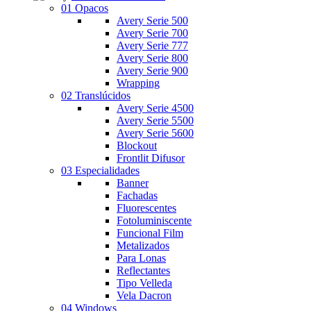
01 Opacos
Avery Serie 500
Avery Serie 700
Avery Serie 777
Avery Serie 800
Avery Serie 900
Wrapping
02 Translúcidos
Avery Serie 4500
Avery Serie 5500
Avery Serie 5600
Blockout
Frontlit Difusor
03 Especialidades
Banner
Fachadas
Fluorescentes
Fotoluminiscente
Funcional Film
Metalizados
Para Lonas
Reflectantes
Tipo Velleda
Vela Dacron
04 Windows