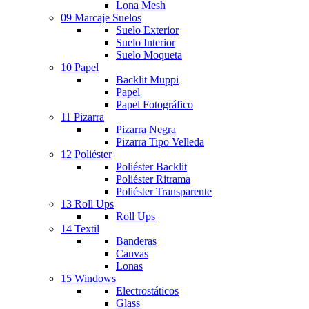
Lona Mesh
09 Marcaje Suelos
Suelo Exterior
Suelo Interior
Suelo Moqueta
10 Papel
Backlit Muppi
Papel
Papel Fotográfico
11 Pizarra
Pizarra Negra
Pizarra Tipo Velleda
12 Poliéster
Poliéster Backlit
Poliéster Ritrama
Poliéster Transparente
13 Roll Ups
Roll Ups
14 Textil
Banderas
Canvas
Lonas
15 Windows
Electrostáticos
Glass