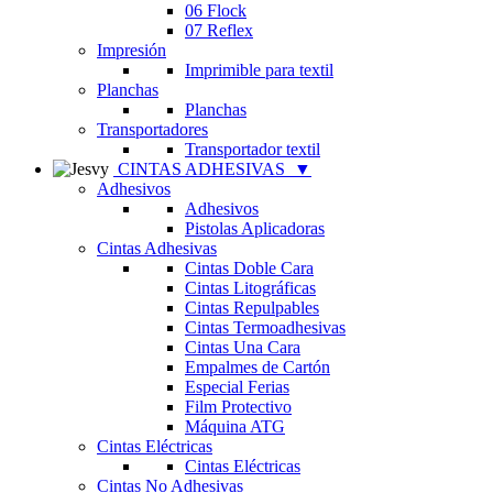
06 Flock
07 Reflex
Impresión
Imprimible para textil
Planchas
Planchas
Transportadores
Transportador textil
CINTAS ADHESIVAS
▼
Adhesivos
Adhesivos
Pistolas Aplicadoras
Cintas Adhesivas
Cintas Doble Cara
Cintas Litográficas
Cintas Repulpables
Cintas Termoadhesivas
Cintas Una Cara
Empalmes de Cartón
Especial Ferias
Film Protectivo
Máquina ATG
Cintas Eléctricas
Cintas Eléctricas
Cintas No Adhesivas