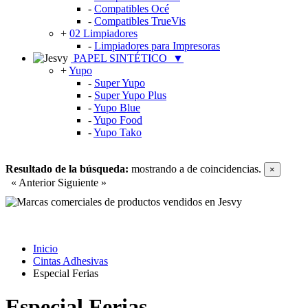
-
Compatibles Océ
-
Compatibles TrueVis
+
02 Limpiadores
-
Limpiadores para Impresoras
PAPEL SINTÉTICO
▼
+
Yupo
-
Super Yupo
-
Super Yupo Plus
-
Yupo Blue
-
Yupo Food
-
Yupo Tako
Resultado de la búsqueda:
mostrando
a
de
coincidencias.
×
« Anterior
Siguiente »
Inicio
Cintas Adhesivas
Especial Ferias
Especial Ferias