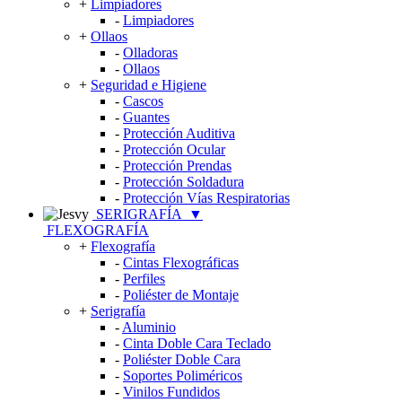
+
Limpiadores
-
Limpiadores
+
Ollaos
-
Olladoras
-
Ollaos
+
Seguridad e Higiene
-
Cascos
-
Guantes
-
Protección Auditiva
-
Protección Ocular
-
Protección Prendas
-
Protección Soldadura
-
Protección Vías Respiratorias
SERIGRAFÍA
▼
FLEXOGRAFÍA
+
Flexografía
-
Cintas Flexográficas
-
Perfiles
-
Poliéster de Montaje
+
Serigrafía
-
Aluminio
-
Cinta Doble Cara Teclado
-
Poliéster Doble Cara
-
Soportes Poliméricos
-
Vinilos Fundidos