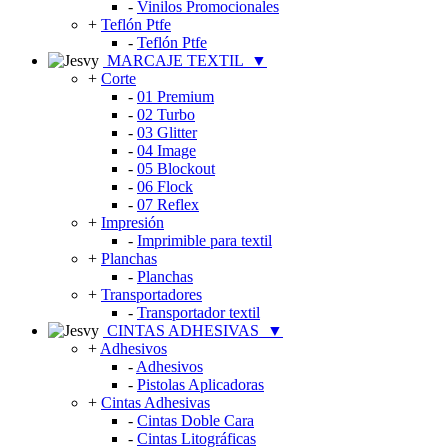
-
Vinilos Promocionales
+
Teflón Ptfe
-
Teflón Ptfe
MARCAJE TEXTIL
▼
+
Corte
-
01 Premium
-
02 Turbo
-
03 Glitter
-
04 Image
-
05 Blockout
-
06 Flock
-
07 Reflex
+
Impresión
-
Imprimible para textil
+
Planchas
-
Planchas
+
Transportadores
-
Transportador textil
CINTAS ADHESIVAS
▼
+
Adhesivos
-
Adhesivos
-
Pistolas Aplicadoras
+
Cintas Adhesivas
-
Cintas Doble Cara
-
Cintas Litográficas