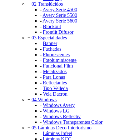
+
02 Translúcidos
-
Avery Serie 4500
-
Avery Serie 5500
-
Avery Serie 5600
-
Blockout
-
Frontlit Difusor
+
03 Especialidades
-
Banner
-
Fachadas
-
Fluorescentes
-
Fotoluminiscente
-
Funcional Film
-
Metalizados
-
Para Lonas
-
Reflectantes
-
Tipo Velleda
-
Vela Dacron
+
04 Windows
-
Windows Avery
-
Windows LG
-
Windows Reflectiv
-
Windows Transparentes Color
+
05 Láminas Deco Interiorismo
-
Láminas Infeel
-
Láminas KCC