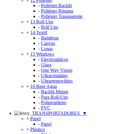
+
12 Poliéster
-
Poliéster Backlit
-
Poliéster Ritrama
-
Poliéster Transparente
+
13 Roll Ups
-
Roll Ups
+
14 Textil
-
Banderas
-
Canvas
-
Lonas
+
15 Windows
-
Electrostáticos
-
Glass
-
One Way Vision
-
Ultracristalino
-
Ultrarremovibles
+
16 Base Agua
-
Backlit Muppi
-
Para Roll-Ups
-
Polipropileno
-
PVC
TRANSPORTADORES
▼
+
Papel
-
Papel
+
Plástico