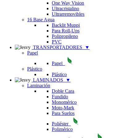
One Way Vision
Ultracristalino
Ultrarremovibles
16 Base Agua
Backlit Muppi
Para Roll-Ups
Polipropileno
PVC
TRANSPORTADORES
▼
Papel
Papel
Plástico
Plástico
LAMINADOS
▼
Laminación
Doble Cara
Fundido
Monomérico
Moto-Mark
Para Suelos
Poliéster
Polimérico