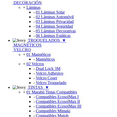
DECORACIÓN
+
Láminas
-
01 Láminas Solar
-
02 Láminas Automóvil
-
03 Láminas Privacidad
-
04 Láminas Seguridad
-
05 Láminas Decorativas
-
06 Láminas Estáticas
TROQUELADOS
▼
MAGNÉTICOS
VELCRO
+
01 Magnéticos
-
Magnéticos
+
02 Velcros
-
Dual Lock 3M
-
Velcro Adhesivo
-
Velcro Coser
-
Velcro Troquelado
TINTAS
▼
+
01 Marabú Tintas Compatibles
-
Compatibles EcosolMax I
-
Compatibles EcosolMax II
-
Compatibles EcosolMax III
-
Compatibles Mimaki
-
Compatibles Mutoh