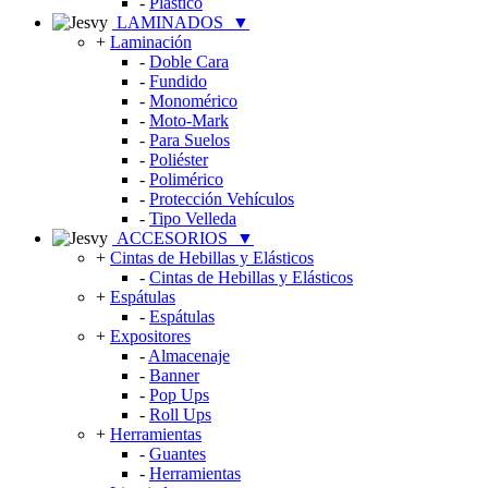
-
Plástico
LAMINADOS
▼
+
Laminación
-
Doble Cara
-
Fundido
-
Monomérico
-
Moto-Mark
-
Para Suelos
-
Poliéster
-
Polimérico
-
Protección Vehículos
-
Tipo Velleda
ACCESORIOS
▼
+
Cintas de Hebillas y Elásticos
-
Cintas de Hebillas y Elásticos
+
Espátulas
-
Espátulas
+
Expositores
-
Almacenaje
-
Banner
-
Pop Ups
-
Roll Ups
+
Herramientas
-
Guantes
-
Herramientas