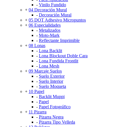
-
Vinilo Fundido
+
04 Decoración Mural
-
Decoración Mural
+
05 DOT Adhesivo Micropuntos
+
06 Especialidades
-
Metalizados
-
Moto-Mark
-
Reflectante Imprimible
+
08 Lonas
-
Lona Backlit
-
Lona Blockout Doble Cara
-
Lona Fundida Frontlit
-
Lona Mesh
+
09 Marcaje Suelos
-
Suelo Exterior
-
Suelo Interior
-
Suelo Moqueta
+
10 Papel
-
Backlit Muppi
-
Papel
-
Papel Fotográfico
+
11 Pizarra
-
Pizarra Negra
-
Pizarra Tipo Velleda