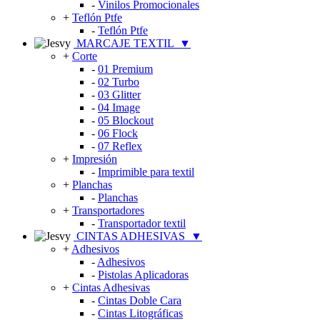
-
Vinilos Promocionales
+
Teflón Ptfe
-
Teflón Ptfe
MARCAJE TEXTIL
▼
+
Corte
-
01 Premium
-
02 Turbo
-
03 Glitter
-
04 Image
-
05 Blockout
-
06 Flock
-
07 Reflex
+
Impresión
-
Imprimible para textil
+
Planchas
-
Planchas
+
Transportadores
-
Transportador textil
CINTAS ADHESIVAS
▼
+
Adhesivos
-
Adhesivos
-
Pistolas Aplicadoras
+
Cintas Adhesivas
-
Cintas Doble Cara
-
Cintas Litográficas