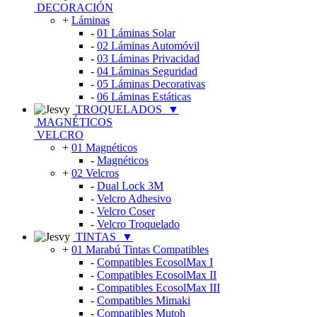
DECORACIÓN
+
Láminas
-
01 Láminas Solar
-
02 Láminas Automóvil
-
03 Láminas Privacidad
-
04 Láminas Seguridad
-
05 Láminas Decorativas
-
06 Láminas Estáticas
TROQUELADOS
▼
MAGNÉTICOS
VELCRO
+
01 Magnéticos
-
Magnéticos
+
02 Velcros
-
Dual Lock 3M
-
Velcro Adhesivo
-
Velcro Coser
-
Velcro Troquelado
TINTAS
▼
+
01 Marabú Tintas Compatibles
-
Compatibles EcosolMax I
-
Compatibles EcosolMax II
-
Compatibles EcosolMax III
-
Compatibles Mimaki
-
Compatibles Mutoh