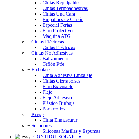
-
Cintas Repulpables
-
Cintas Termoadhesivas
-
Cintas Una Cara
-
Empalmes de Cartón
-
Especial Ferias
-
Film Protectivo
-
Máquina ATG
+
Cintas Eléctricas
-
Cintas Eléctricas
+
Cintas No Adhesivas
-
Balizamiento
-
Teflón Ptfe
+
Embalaje
-
Cinta Adhesiva Embalaje
-
Cintas Cierrabolsas
-
Film Extensible
-
Fleje
-
Fleje Adhesivo
-
Plástico Burbuja
-
Portarrollos
+
Krepp
-
Cinta Enmascarar
+
Selladores
-
Siliconas Masillas y Espumas
CONTROL SOLAR
▼