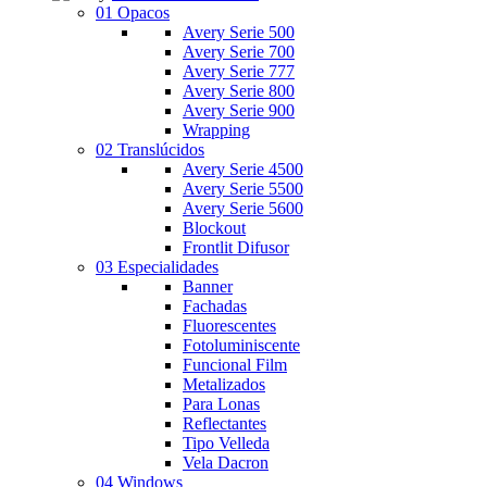
01 Opacos
Avery Serie 500
Avery Serie 700
Avery Serie 777
Avery Serie 800
Avery Serie 900
Wrapping
02 Translúcidos
Avery Serie 4500
Avery Serie 5500
Avery Serie 5600
Blockout
Frontlit Difusor
03 Especialidades
Banner
Fachadas
Fluorescentes
Fotoluminiscente
Funcional Film
Metalizados
Para Lonas
Reflectantes
Tipo Velleda
Vela Dacron
04 Windows