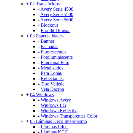
+
02 Translúcidos
-
Avery Serie 4500
-
Avery Serie 5500
-
Avery Serie 5600
-
Blockout
-
Frontlit Difusor
+
03 Especialidades
-
Banner
-
Fachadas
-
Fluorescentes
-
Fotoluminiscente
-
Funcional Film
-
Metalizados
-
Para Lonas
-
Reflectantes
-
Tipo Velleda
-
Vela Dacron
+
04 Windows
-
Windows Avery
-
Windows LG
-
Windows Reflectiv
-
Windows Transparentes Color
+
05 Láminas Deco Interiorismo
-
Láminas Infeel
-
Láminas KCC