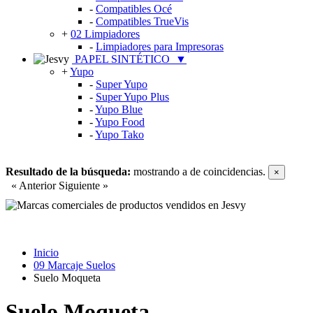
-
Compatibles Océ
-
Compatibles TrueVis
+
02 Limpiadores
-
Limpiadores para Impresoras
PAPEL SINTÉTICO
▼
+
Yupo
-
Super Yupo
-
Super Yupo Plus
-
Yupo Blue
-
Yupo Food
-
Yupo Tako
Resultado de la búsqueda:
mostrando
a
de
coincidencias.
×
« Anterior
Siguiente »
Inicio
09 Marcaje Suelos
Suelo Moqueta
Suelo Moqueta