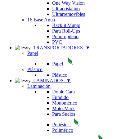
One Way Vision
Ultracristalino
Ultrarremovibles
16 Base Agua
Backlit Muppi
Para Roll-Ups
Polipropileno
PVC
TRANSPORTADORES
▼
Papel
Papel
Plástico
Plástico
LAMINADOS
▼
Laminación
Doble Cara
Fundido
Monomérico
Moto-Mark
Para Suelos
Poliéster
Polimérico