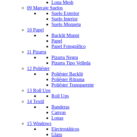
Lona Mesh
09 Marcaje Suelos
Suelo Exterior
Suelo Interior
Suelo Moqueta
10 Papel
Backlit Muppi
Papel
Papel Fotográfico
11 Pizarra
Pizarra Negra
Pizarra Tipo Velleda
12 Poliéster
Poliéster Backlit
Poliéster Ritrama
Poliéster Transparente
13 Roll Ups
Roll Ups
14 Textil
Banderas
Canvas
Lonas
15 Windows
Electrostáticos
Glass