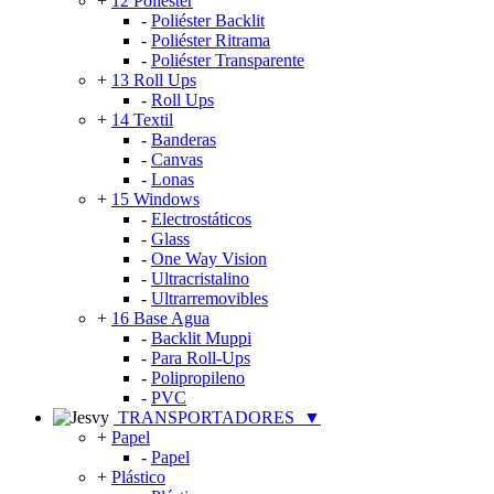
+
12 Poliéster
-
Poliéster Backlit
-
Poliéster Ritrama
-
Poliéster Transparente
+
13 Roll Ups
-
Roll Ups
+
14 Textil
-
Banderas
-
Canvas
-
Lonas
+
15 Windows
-
Electrostáticos
-
Glass
-
One Way Vision
-
Ultracristalino
-
Ultrarremovibles
+
16 Base Agua
-
Backlit Muppi
-
Para Roll-Ups
-
Polipropileno
-
PVC
TRANSPORTADORES
▼
+
Papel
-
Papel
+
Plástico