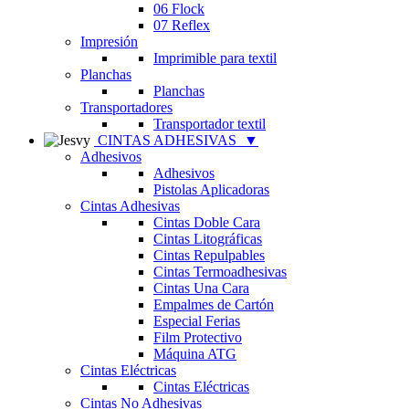
06 Flock
07 Reflex
Impresión
Imprimible para textil
Planchas
Planchas
Transportadores
Transportador textil
CINTAS ADHESIVAS
▼
Adhesivos
Adhesivos
Pistolas Aplicadoras
Cintas Adhesivas
Cintas Doble Cara
Cintas Litográficas
Cintas Repulpables
Cintas Termoadhesivas
Cintas Una Cara
Empalmes de Cartón
Especial Ferias
Film Protectivo
Máquina ATG
Cintas Eléctricas
Cintas Eléctricas
Cintas No Adhesivas