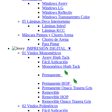
Windows Avery
Windows LG
Windows Reflectiv
Windows Transparentes Color
05 Láminas Deco Interiorismo
Láminas Infeel
Láminas KCC
Máscara Pintura y Chorro Arena
Chorro de Arena
Para Pintar
IMPRESIÓN DIGITAL
▼
01 Vinilos Monoméricos
Avery High Tack
Fácil Aplicación
Monomérico High Tack
Permanente
Permanente HOP
Permanente Opaco Trasera Gris
Removible
Removible HOP
Removible Opaco Trasera Gris
02 Vinilos Poliméricos
Fácil Aplicación