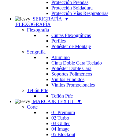
Protección Prendas
Protección Soldadura
Protección Vías Respiratorias
SERIGRAFÍA
▼
FLEXOGRAFÍA
Flexografía
Cintas Flexográficas
Perfiles
Poliéster de Montaje
Serigrafía
Aluminio
Cinta Doble Cara Teclado
Poliéster Doble Cara
Soportes Poliméricos
Vinilos Fundidos
Vinilos Promocionales
Teflón Ptfe
Teflón Ptfe
MARCAJE TEXTIL
▼
Corte
01 Premium
02 Turbo
03 Glitter
04 Image
05 Blockout