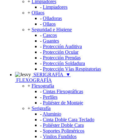
+
Limpiadores
-
Limpiadores
+
Ollaos
-
Olladoras
-
Ollaos
+
Seguridad e Higiene
-
Cascos
-
Guantes
-
Protección Auditiva
-
Protección Ocular
-
Protección Prendas
-
Protección Soldadura
-
Protección Vías Respiratorias
SERIGRAFÍA
▼
FLEXOGRAFÍA
+
Flexografía
-
Cintas Flexográficas
-
Perfiles
-
Poliéster de Montaje
+
Serigrafía
-
Aluminio
-
Cinta Doble Cara Teclado
-
Poliéster Doble Cara
-
Soportes Poliméricos
-
Vinilos Fundidos