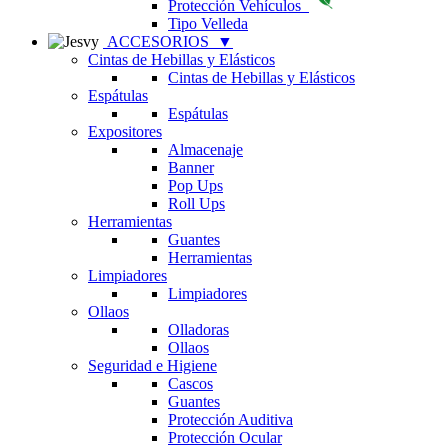
Protección Vehículos
Tipo Velleda
ACCESORIOS
▼
Cintas de Hebillas y Elásticos
Cintas de Hebillas y Elásticos
Espátulas
Espátulas
Expositores
Almacenaje
Banner
Pop Ups
Roll Ups
Herramientas
Guantes
Herramientas
Limpiadores
Limpiadores
Ollaos
Olladoras
Ollaos
Seguridad e Higiene
Cascos
Guantes
Protección Auditiva
Protección Ocular