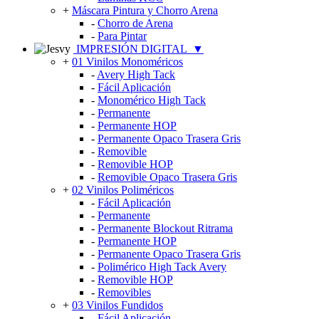
+
Máscara Pintura y Chorro Arena
-
Chorro de Arena
-
Para Pintar
IMPRESIÓN DIGITAL
▼
+
01 Vinilos Monoméricos
-
Avery High Tack
-
Fácil Aplicación
-
Monomérico High Tack
-
Permanente
-
Permanente HOP
-
Permanente Opaco Trasera Gris
-
Removible
-
Removible HOP
-
Removible Opaco Trasera Gris
+
02 Vinilos Poliméricos
-
Fácil Aplicación
-
Permanente
-
Permanente Blockout Ritrama
-
Permanente HOP
-
Permanente Opaco Trasera Gris
-
Polimérico High Tack Avery
-
Removible HOP
-
Removibles
+
03 Vinilos Fundidos
-
Fácil Aplicación