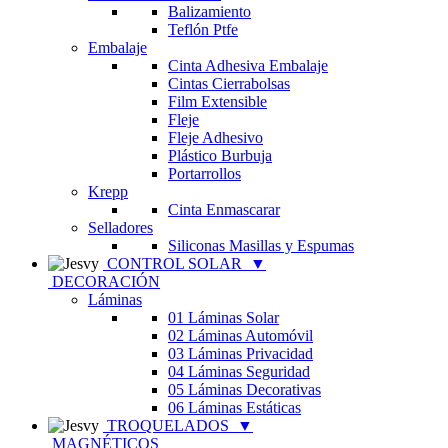
Balizamiento
Teflón Ptfe
Embalaje
Cinta Adhesiva Embalaje
Cintas Cierrabolsas
Film Extensible
Fleje
Fleje Adhesivo
Plástico Burbuja
Portarrollos
Krepp
Cinta Enmascarar
Selladores
Siliconas Masillas y Espumas
CONTROL SOLAR
▼
DECORACIÓN
Láminas
01 Láminas Solar
02 Láminas Automóvil
03 Láminas Privacidad
04 Láminas Seguridad
05 Láminas Decorativas
06 Láminas Estáticas
TROQUELADOS
▼
MAGNÉTICOS