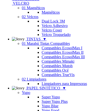
VELCRO
01 Magnéticos
Magnéticos
02 Velcros
Dual Lock 3M
Velcro Adhesivo
Velcro Coser
Velcro Troquelado
TINTAS
▼
01 Marabú Tintas Compatibles
Compatibles EcosolMax I
Compatibles EcosolMax II
Compatibles EcosolMax III
Compatibles Mimaki
Compatibles Mutoh
Compatibles Océ
Compatibles TrueVis
02 Limpiadores
Limpiadores para Impresoras
PAPEL SINTÉTICO
▼
Yupo
Super Yupo
Super Yupo Plus
Yupo Blue
Yupo Food