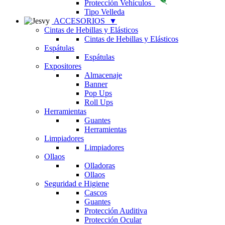
Protección Vehículos
Tipo Velleda
ACCESORIOS
▼
Cintas de Hebillas y Elásticos
Cintas de Hebillas y Elásticos
Espátulas
Espátulas
Expositores
Almacenaje
Banner
Pop Ups
Roll Ups
Herramientas
Guantes
Herramientas
Limpiadores
Limpiadores
Ollaos
Olladoras
Ollaos
Seguridad e Higiene
Cascos
Guantes
Protección Auditiva
Protección Ocular