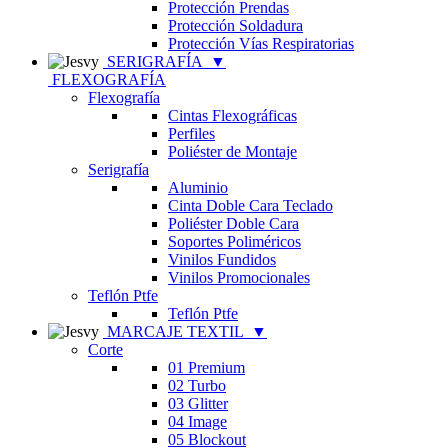
Protección Prendas
Protección Soldadura
Protección Vías Respiratorias
SERIGRAFÍA
▼
FLEXOGRAFÍA
Flexografía
Cintas Flexográficas
Perfiles
Poliéster de Montaje
Serigrafía
Aluminio
Cinta Doble Cara Teclado
Poliéster Doble Cara
Soportes Poliméricos
Vinilos Fundidos
Vinilos Promocionales
Teflón Ptfe
Teflón Ptfe
MARCAJE TEXTIL
▼
Corte
01 Premium
02 Turbo
03 Glitter
04 Image
05 Blockout