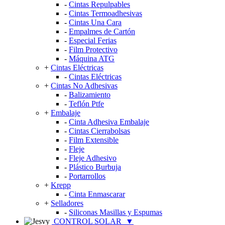
-
Cintas Repulpables
-
Cintas Termoadhesivas
-
Cintas Una Cara
-
Empalmes de Cartón
-
Especial Ferias
-
Film Protectivo
-
Máquina ATG
+
Cintas Eléctricas
-
Cintas Eléctricas
+
Cintas No Adhesivas
-
Balizamiento
-
Teflón Ptfe
+
Embalaje
-
Cinta Adhesiva Embalaje
-
Cintas Cierrabolsas
-
Film Extensible
-
Fleje
-
Fleje Adhesivo
-
Plástico Burbuja
-
Portarrollos
+
Krepp
-
Cinta Enmascarar
+
Selladores
-
Siliconas Masillas y Espumas
CONTROL SOLAR
▼