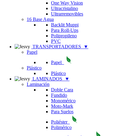
One Way Vision
Ultracristalino
Ultrarremovibles
16 Base Agua
Backlit Muppi
Para Roll-Ups
Polipropileno
PVC
TRANSPORTADORES
▼
Papel
Papel
Plástico
Plástico
LAMINADOS
▼
Laminación
Doble Cara
Fundido
Monomérico
Moto-Mark
Para Suelos
Poliéster
Polimérico