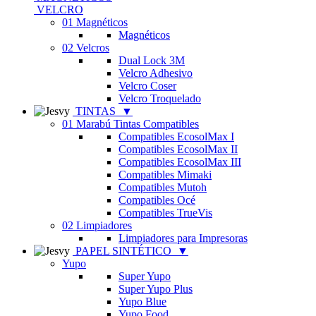
VELCRO
01 Magnéticos
Magnéticos
02 Velcros
Dual Lock 3M
Velcro Adhesivo
Velcro Coser
Velcro Troquelado
TINTAS
▼
01 Marabú Tintas Compatibles
Compatibles EcosolMax I
Compatibles EcosolMax II
Compatibles EcosolMax III
Compatibles Mimaki
Compatibles Mutoh
Compatibles Océ
Compatibles TrueVis
02 Limpiadores
Limpiadores para Impresoras
PAPEL SINTÉTICO
▼
Yupo
Super Yupo
Super Yupo Plus
Yupo Blue
Yupo Food