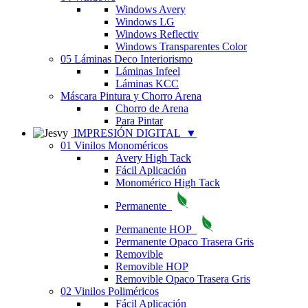
Windows Avery
Windows LG
Windows Reflectiv
Windows Transparentes Color
05 Láminas Deco Interiorismo
Láminas Infeel
Láminas KCC
Máscara Pintura y Chorro Arena
Chorro de Arena
Para Pintar
IMPRESIÓN DIGITAL
▼
01 Vinilos Monoméricos
Avery High Tack
Fácil Aplicación
Monomérico High Tack
Permanente
Permanente HOP
Permanente Opaco Trasera Gris
Removible
Removible HOP
Removible Opaco Trasera Gris
02 Vinilos Poliméricos
Fácil Aplicación