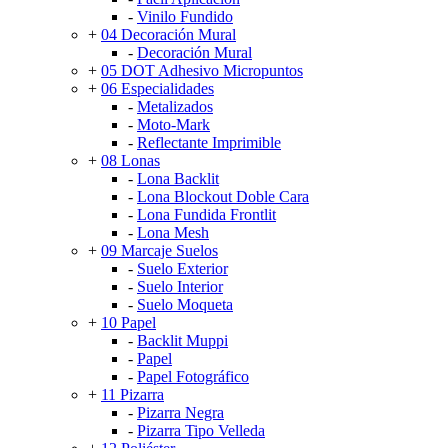
-
Vinilo Fundido
+
04 Decoración Mural
-
Decoración Mural
+
05 DOT Adhesivo Micropuntos
+
06 Especialidades
-
Metalizados
-
Moto-Mark
-
Reflectante Imprimible
+
08 Lonas
-
Lona Backlit
-
Lona Blockout Doble Cara
-
Lona Fundida Frontlit
-
Lona Mesh
+
09 Marcaje Suelos
-
Suelo Exterior
-
Suelo Interior
-
Suelo Moqueta
+
10 Papel
-
Backlit Muppi
-
Papel
-
Papel Fotográfico
+
11 Pizarra
-
Pizarra Negra
-
Pizarra Tipo Velleda