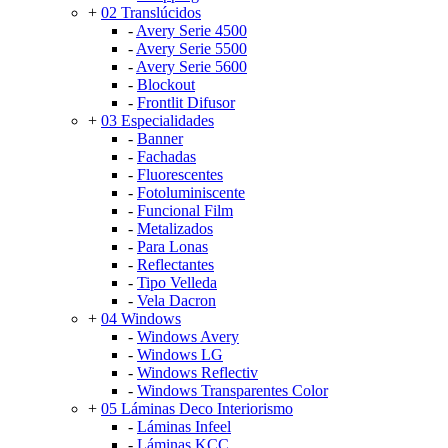
+
02 Translúcidos
-
Avery Serie 4500
-
Avery Serie 5500
-
Avery Serie 5600
-
Blockout
-
Frontlit Difusor
+
03 Especialidades
-
Banner
-
Fachadas
-
Fluorescentes
-
Fotoluminiscente
-
Funcional Film
-
Metalizados
-
Para Lonas
-
Reflectantes
-
Tipo Velleda
-
Vela Dacron
+
04 Windows
-
Windows Avery
-
Windows LG
-
Windows Reflectiv
-
Windows Transparentes Color
+
05 Láminas Deco Interiorismo
-
Láminas Infeel
-
Láminas KCC