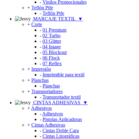
-
Vinilos Promocionales
+
Teflón Ptfe
-
Teflón Ptfe
MARCAJE TEXTIL
▼
+
Corte
-
01 Premium
-
02 Turbo
-
03 Glitter
-
04 Image
-
05 Blockout
-
06 Flock
-
07 Reflex
+
Impresión
-
Imprimible para textil
+
Planchas
-
Planchas
+
Transportadores
-
Transportador textil
CINTAS ADHESIVAS
▼
+
Adhesivos
-
Adhesivos
-
Pistolas Aplicadoras
+
Cintas Adhesivas
-
Cintas Doble Cara
-
Cintas Litográficas