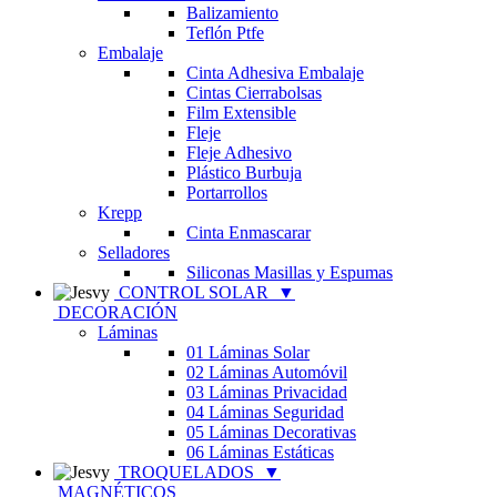
Balizamiento
Teflón Ptfe
Embalaje
Cinta Adhesiva Embalaje
Cintas Cierrabolsas
Film Extensible
Fleje
Fleje Adhesivo
Plástico Burbuja
Portarrollos
Krepp
Cinta Enmascarar
Selladores
Siliconas Masillas y Espumas
CONTROL SOLAR
▼
DECORACIÓN
Láminas
01 Láminas Solar
02 Láminas Automóvil
03 Láminas Privacidad
04 Láminas Seguridad
05 Láminas Decorativas
06 Láminas Estáticas
TROQUELADOS
▼
MAGNÉTICOS