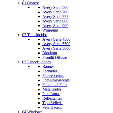
01 Opacos
Avery Serie 500
Avery Serie 700
Avery Serie 777
Avery Serie 800
Avery Serie 900
Wrapping
02 Translúcidos
Avery Serie 4500
Avery Serie 5500
Avery Serie 5600
Blockout
Frontlit Difusor
03 Especialidades
Banner
Fachadas
Fluorescentes
Fotoluminiscente
Funcional Film
Metalizados
Para Lonas
Reflectantes
Tipo Velleda
Vela Dacron
04 Windows