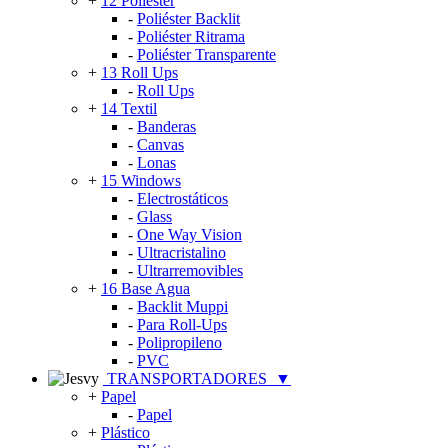
+
12 Poliéster
-
Poliéster Backlit
-
Poliéster Ritrama
-
Poliéster Transparente
+
13 Roll Ups
-
Roll Ups
+
14 Textil
-
Banderas
-
Canvas
-
Lonas
+
15 Windows
-
Electrostáticos
-
Glass
-
One Way Vision
-
Ultracristalino
-
Ultrarremovibles
+
16 Base Agua
-
Backlit Muppi
-
Para Roll-Ups
-
Polipropileno
-
PVC
TRANSPORTADORES
▼
+
Papel
-
Papel
+
Plástico