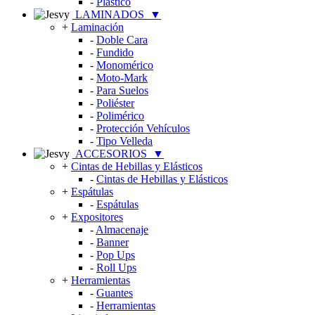
-
Plástico
LAMINADOS
▼
+
Laminación
-
Doble Cara
-
Fundido
-
Monomérico
-
Moto-Mark
-
Para Suelos
-
Poliéster
-
Polimérico
-
Protección Vehículos
-
Tipo Velleda
ACCESORIOS
▼
+
Cintas de Hebillas y Elásticos
-
Cintas de Hebillas y Elásticos
+
Espátulas
-
Espátulas
+
Expositores
-
Almacenaje
-
Banner
-
Pop Ups
-
Roll Ups
+
Herramientas
-
Guantes
-
Herramientas