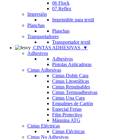
06 Flock
07 Reflex
Impresión
Imprimible para textil
Planchas
Planchas
Transportadores
Transportador textil
CINTAS ADHESIVAS
▼
Adhesivos
Adhesivos
Pistolas Aplicadoras
Cintas Adhesivas
Cintas Doble Cara
Cintas Litográficas
Cintas Repulpables
Cintas Termoadhesivas
Cintas Una Cara
Empalmes de Cartón
Especial Ferias
Film Protectivo
Máquina ATG
Cintas Eléctricas
Cintas Eléctricas
Cintas No Adhesivas