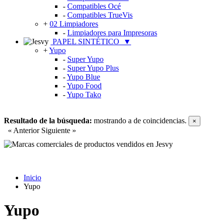
-
Compatibles Océ
-
Compatibles TrueVis
+
02 Limpiadores
-
Limpiadores para Impresoras
PAPEL SINTÉTICO
▼
+
Yupo
-
Super Yupo
-
Super Yupo Plus
-
Yupo Blue
-
Yupo Food
-
Yupo Tako
Resultado de la búsqueda:
mostrando
a
de
coincidencias.
×
« Anterior
Siguiente »
Inicio
Yupo
Yupo