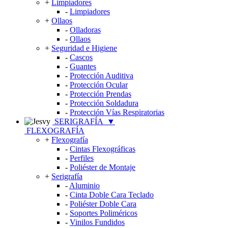
+
Limpiadores
-
Limpiadores
+
Ollaos
-
Olladoras
-
Ollaos
+
Seguridad e Higiene
-
Cascos
-
Guantes
-
Protección Auditiva
-
Protección Ocular
-
Protección Prendas
-
Protección Soldadura
-
Protección Vías Respiratorias
SERIGRAFÍA
▼
FLEXOGRAFÍA
+
Flexografía
-
Cintas Flexográficas
-
Perfiles
-
Poliéster de Montaje
+
Serigrafía
-
Aluminio
-
Cinta Doble Cara Teclado
-
Poliéster Doble Cara
-
Soportes Poliméricos
-
Vinilos Fundidos