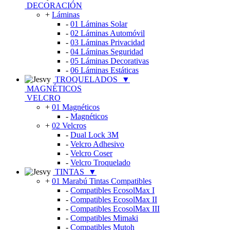
DECORACIÓN
+
Láminas
-
01 Láminas Solar
-
02 Láminas Automóvil
-
03 Láminas Privacidad
-
04 Láminas Seguridad
-
05 Láminas Decorativas
-
06 Láminas Estáticas
TROQUELADOS
▼
MAGNÉTICOS
VELCRO
+
01 Magnéticos
-
Magnéticos
+
02 Velcros
-
Dual Lock 3M
-
Velcro Adhesivo
-
Velcro Coser
-
Velcro Troquelado
TINTAS
▼
+
01 Marabú Tintas Compatibles
-
Compatibles EcosolMax I
-
Compatibles EcosolMax II
-
Compatibles EcosolMax III
-
Compatibles Mimaki
-
Compatibles Mutoh