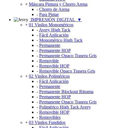
+
Máscara Pintura y Chorro Arena
-
Chorro de Arena
-
Para Pintar
IMPRESIÓN DIGITAL
▼
+
01 Vinilos Monoméricos
-
Avery High Tack
-
Fácil Aplicación
-
Monomérico High Tack
-
Permanente
-
Permanente HOP
-
Permanente Opaco Trasera Gris
-
Removible
-
Removible HOP
-
Removible Opaco Trasera Gris
+
02 Vinilos Poliméricos
-
Fácil Aplicación
-
Permanente
-
Permanente Blockout Ritrama
-
Permanente HOP
-
Permanente Opaco Trasera Gris
-
Polimérico High Tack Avery
-
Removible HOP
-
Removibles
+
03 Vinilos Fundidos
-
Fácil Aplicación