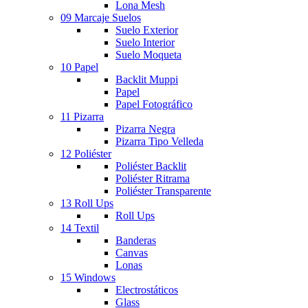
Lona Mesh
09 Marcaje Suelos
Suelo Exterior
Suelo Interior
Suelo Moqueta
10 Papel
Backlit Muppi
Papel
Papel Fotográfico
11 Pizarra
Pizarra Negra
Pizarra Tipo Velleda
12 Poliéster
Poliéster Backlit
Poliéster Ritrama
Poliéster Transparente
13 Roll Ups
Roll Ups
14 Textil
Banderas
Canvas
Lonas
15 Windows
Electrostáticos
Glass