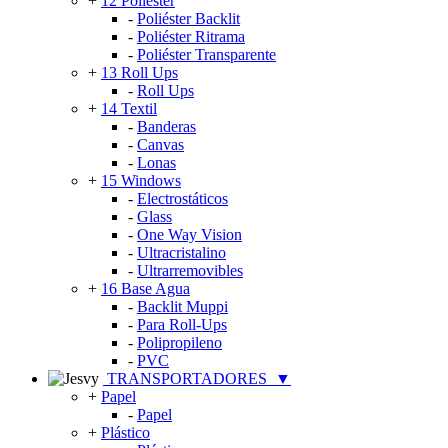
+
12 Poliéster
-
Poliéster Backlit
-
Poliéster Ritrama
-
Poliéster Transparente
+
13 Roll Ups
-
Roll Ups
+
14 Textil
-
Banderas
-
Canvas
-
Lonas
+
15 Windows
-
Electrostáticos
-
Glass
-
One Way Vision
-
Ultracristalino
-
Ultrarremovibles
+
16 Base Agua
-
Backlit Muppi
-
Para Roll-Ups
-
Polipropileno
-
PVC
TRANSPORTADORES
▼
+
Papel
-
Papel
+
Plástico