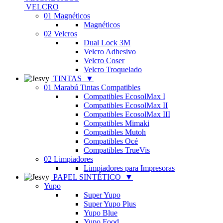
VELCRO
01 Magnéticos
Magnéticos
02 Velcros
Dual Lock 3M
Velcro Adhesivo
Velcro Coser
Velcro Troquelado
TINTAS
▼
01 Marabú Tintas Compatibles
Compatibles EcosolMax I
Compatibles EcosolMax II
Compatibles EcosolMax III
Compatibles Mimaki
Compatibles Mutoh
Compatibles Océ
Compatibles TrueVis
02 Limpiadores
Limpiadores para Impresoras
PAPEL SINTÉTICO
▼
Yupo
Super Yupo
Super Yupo Plus
Yupo Blue
Yupo Food