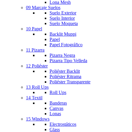
Lona Mesh
09 Marcaje Suelos
Suelo Exterior
Suelo Interior
Suelo Moqueta
10 Papel
Backlit Muppi
Papel
Papel Fotográfico
11 Pizarra
Pizarra Negra
Pizarra Tipo Velleda
12 Poliéster
Poliéster Backlit
Poliéster Ritrama
Poliéster Transparente
13 Roll Ups
Roll Ups
14 Textil
Banderas
Canvas
Lonas
15 Windows
Electrostáticos
Glass