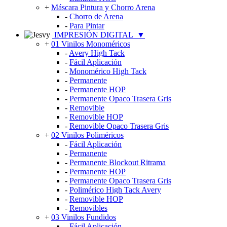
+
Máscara Pintura y Chorro Arena
-
Chorro de Arena
-
Para Pintar
IMPRESIÓN DIGITAL
▼
+
01 Vinilos Monoméricos
-
Avery High Tack
-
Fácil Aplicación
-
Monomérico High Tack
-
Permanente
-
Permanente HOP
-
Permanente Opaco Trasera Gris
-
Removible
-
Removible HOP
-
Removible Opaco Trasera Gris
+
02 Vinilos Poliméricos
-
Fácil Aplicación
-
Permanente
-
Permanente Blockout Ritrama
-
Permanente HOP
-
Permanente Opaco Trasera Gris
-
Polimérico High Tack Avery
-
Removible HOP
-
Removibles
+
03 Vinilos Fundidos
-
Fácil Aplicación