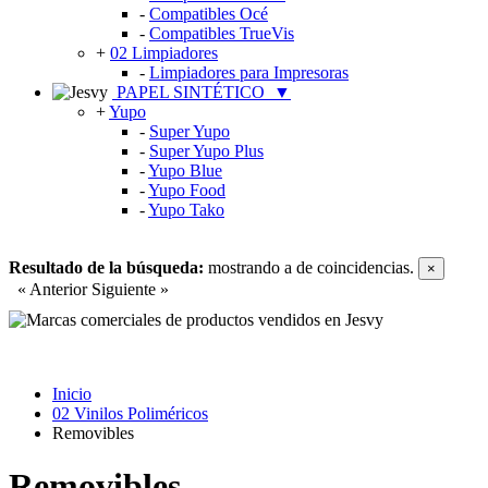
-
Compatibles Océ
-
Compatibles TrueVis
+
02 Limpiadores
-
Limpiadores para Impresoras
PAPEL SINTÉTICO
▼
+
Yupo
-
Super Yupo
-
Super Yupo Plus
-
Yupo Blue
-
Yupo Food
-
Yupo Tako
Resultado de la búsqueda:
mostrando
a
de
coincidencias.
×
« Anterior
Siguiente »
Inicio
02 Vinilos Poliméricos
Removibles
Removibles