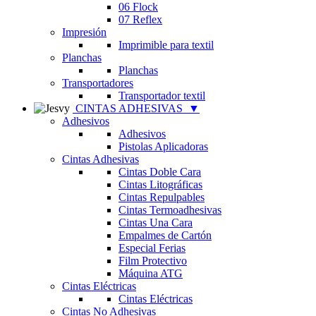
06 Flock
07 Reflex
Impresión
Imprimible para textil
Planchas
Planchas
Transportadores
Transportador textil
CINTAS ADHESIVAS
▼
Adhesivos
Adhesivos
Pistolas Aplicadoras
Cintas Adhesivas
Cintas Doble Cara
Cintas Litográficas
Cintas Repulpables
Cintas Termoadhesivas
Cintas Una Cara
Empalmes de Cartón
Especial Ferias
Film Protectivo
Máquina ATG
Cintas Eléctricas
Cintas Eléctricas
Cintas No Adhesivas