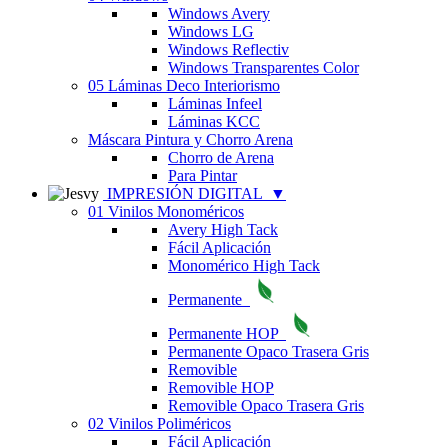
Windows Avery
Windows LG
Windows Reflectiv
Windows Transparentes Color
05 Láminas Deco Interiorismo
Láminas Infeel
Láminas KCC
Máscara Pintura y Chorro Arena
Chorro de Arena
Para Pintar
IMPRESIÓN DIGITAL
▼
01 Vinilos Monoméricos
Avery High Tack
Fácil Aplicación
Monomérico High Tack
Permanente
Permanente HOP
Permanente Opaco Trasera Gris
Removible
Removible HOP
Removible Opaco Trasera Gris
02 Vinilos Poliméricos
Fácil Aplicación