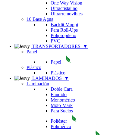
One Way Vision
Ultracristalino
Ultrarremovibles
16 Base Agua
Backlit Muppi
Para Roll-Ups
Polipropileno
PVC
TRANSPORTADORES
▼
Papel
Papel
Plástico
Plástico
LAMINADOS
▼
Laminación
Doble Cara
Fundido
Monomérico
Moto-Mark
Para Suelos
Poliéster
Polimérico