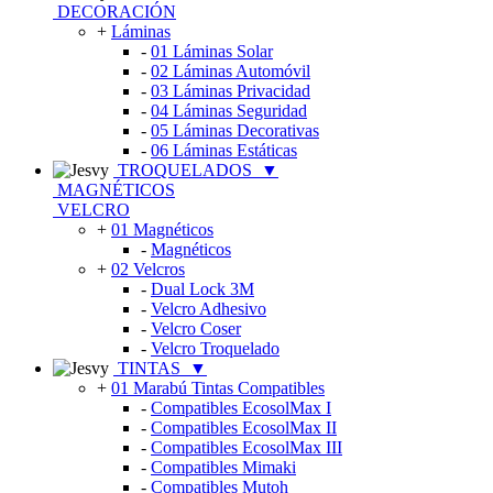
DECORACIÓN
+
Láminas
-
01 Láminas Solar
-
02 Láminas Automóvil
-
03 Láminas Privacidad
-
04 Láminas Seguridad
-
05 Láminas Decorativas
-
06 Láminas Estáticas
TROQUELADOS
▼
MAGNÉTICOS
VELCRO
+
01 Magnéticos
-
Magnéticos
+
02 Velcros
-
Dual Lock 3M
-
Velcro Adhesivo
-
Velcro Coser
-
Velcro Troquelado
TINTAS
▼
+
01 Marabú Tintas Compatibles
-
Compatibles EcosolMax I
-
Compatibles EcosolMax II
-
Compatibles EcosolMax III
-
Compatibles Mimaki
-
Compatibles Mutoh