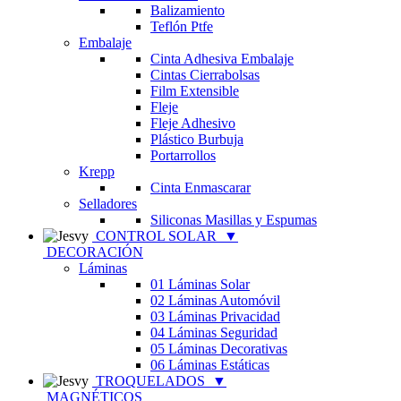
Balizamiento
Teflón Ptfe
Embalaje
Cinta Adhesiva Embalaje
Cintas Cierrabolsas
Film Extensible
Fleje
Fleje Adhesivo
Plástico Burbuja
Portarrollos
Krepp
Cinta Enmascarar
Selladores
Siliconas Masillas y Espumas
CONTROL SOLAR
▼
DECORACIÓN
Láminas
01 Láminas Solar
02 Láminas Automóvil
03 Láminas Privacidad
04 Láminas Seguridad
05 Láminas Decorativas
06 Láminas Estáticas
TROQUELADOS
▼
MAGNÉTICOS