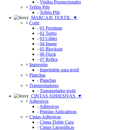
-
Vinilos Promocionales
+
Teflón Ptfe
-
Teflón Ptfe
MARCAJE TEXTIL
▼
+
Corte
-
01 Premium
-
02 Turbo
-
03 Glitter
-
04 Image
-
05 Blockout
-
06 Flock
-
07 Reflex
+
Impresión
-
Imprimible para textil
+
Planchas
-
Planchas
+
Transportadores
-
Transportador textil
CINTAS ADHESIVAS
▼
+
Adhesivos
-
Adhesivos
-
Pistolas Aplicadoras
+
Cintas Adhesivas
-
Cintas Doble Cara
-
Cintas Litográficas