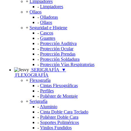
+
Limpiadores
-
Limpiadores
+
Ollaos
-
Olladoras
-
Ollaos
+
Seguridad e Higiene
-
Cascos
-
Guantes
-
Protección Auditiva
-
Protección Ocular
-
Protección Prendas
-
Protección Soldadura
-
Protección Vías Respiratorias
SERIGRAFÍA
▼
FLEXOGRAFÍA
+
Flexografía
-
Cintas Flexográficas
-
Perfiles
-
Poliéster de Montaje
+
Serigrafía
-
Aluminio
-
Cinta Doble Cara Teclado
-
Poliéster Doble Cara
-
Soportes Poliméricos
-
Vinilos Fundidos