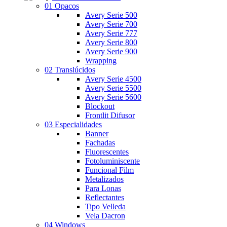
01 Opacos
Avery Serie 500
Avery Serie 700
Avery Serie 777
Avery Serie 800
Avery Serie 900
Wrapping
02 Translúcidos
Avery Serie 4500
Avery Serie 5500
Avery Serie 5600
Blockout
Frontlit Difusor
03 Especialidades
Banner
Fachadas
Fluorescentes
Fotoluminiscente
Funcional Film
Metalizados
Para Lonas
Reflectantes
Tipo Velleda
Vela Dacron
04 Windows