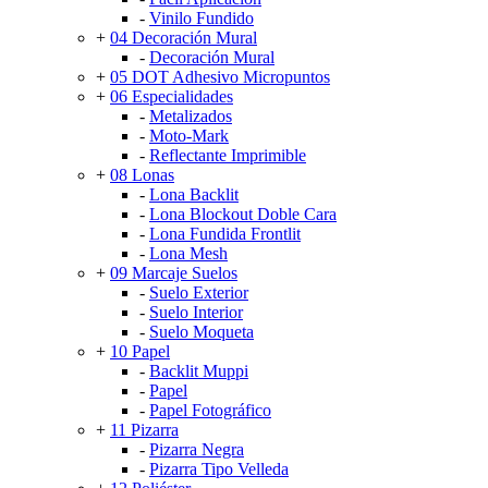
-
Vinilo Fundido
+
04 Decoración Mural
-
Decoración Mural
+
05 DOT Adhesivo Micropuntos
+
06 Especialidades
-
Metalizados
-
Moto-Mark
-
Reflectante Imprimible
+
08 Lonas
-
Lona Backlit
-
Lona Blockout Doble Cara
-
Lona Fundida Frontlit
-
Lona Mesh
+
09 Marcaje Suelos
-
Suelo Exterior
-
Suelo Interior
-
Suelo Moqueta
+
10 Papel
-
Backlit Muppi
-
Papel
-
Papel Fotográfico
+
11 Pizarra
-
Pizarra Negra
-
Pizarra Tipo Velleda