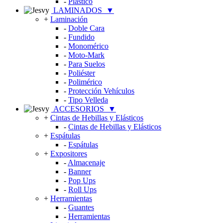
-
Plástico
LAMINADOS
▼
+
Laminación
-
Doble Cara
-
Fundido
-
Monomérico
-
Moto-Mark
-
Para Suelos
-
Poliéster
-
Polimérico
-
Protección Vehículos
-
Tipo Velleda
ACCESORIOS
▼
+
Cintas de Hebillas y Elásticos
-
Cintas de Hebillas y Elásticos
+
Espátulas
-
Espátulas
+
Expositores
-
Almacenaje
-
Banner
-
Pop Ups
-
Roll Ups
+
Herramientas
-
Guantes
-
Herramientas