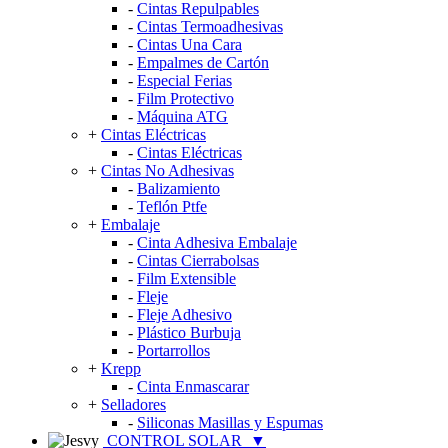
-
Cintas Repulpables
-
Cintas Termoadhesivas
-
Cintas Una Cara
-
Empalmes de Cartón
-
Especial Ferias
-
Film Protectivo
-
Máquina ATG
+
Cintas Eléctricas
-
Cintas Eléctricas
+
Cintas No Adhesivas
-
Balizamiento
-
Teflón Ptfe
+
Embalaje
-
Cinta Adhesiva Embalaje
-
Cintas Cierrabolsas
-
Film Extensible
-
Fleje
-
Fleje Adhesivo
-
Plástico Burbuja
-
Portarrollos
+
Krepp
-
Cinta Enmascarar
+
Selladores
-
Siliconas Masillas y Espumas
CONTROL SOLAR
▼