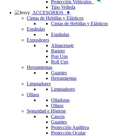
Protección Vehículos
Tipo Velleda
ACCESORIOS
▼
Cintas de Hebillas y Elásticos
Cintas de Hebillas y Elásticos
Espátulas
Espátulas
Expositores
Almacenaje
Banner
Pop Ups
Roll Ups
Herramientas
Guantes
Herramientas
Limpiadores
Limpiadores
Ollaos
Olladoras
Ollaos
Seguridad e Higiene
Cascos
Guantes
Protección Auditiva
Protección Ocular