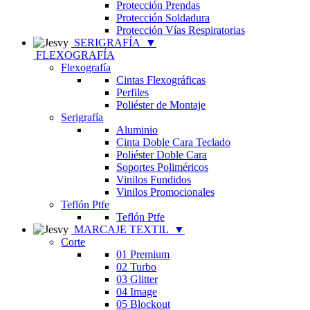
Protección Prendas
Protección Soldadura
Protección Vías Respiratorias
SERIGRAFÍA
▼
FLEXOGRAFÍA
Flexografía
Cintas Flexográficas
Perfiles
Poliéster de Montaje
Serigrafía
Aluminio
Cinta Doble Cara Teclado
Poliéster Doble Cara
Soportes Poliméricos
Vinilos Fundidos
Vinilos Promocionales
Teflón Ptfe
Teflón Ptfe
MARCAJE TEXTIL
▼
Corte
01 Premium
02 Turbo
03 Glitter
04 Image
05 Blockout