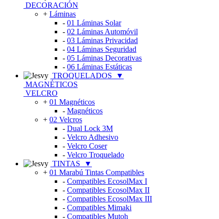
DECORACIÓN
+
Láminas
-
01 Láminas Solar
-
02 Láminas Automóvil
-
03 Láminas Privacidad
-
04 Láminas Seguridad
-
05 Láminas Decorativas
-
06 Láminas Estáticas
TROQUELADOS
▼
MAGNÉTICOS
VELCRO
+
01 Magnéticos
-
Magnéticos
+
02 Velcros
-
Dual Lock 3M
-
Velcro Adhesivo
-
Velcro Coser
-
Velcro Troquelado
TINTAS
▼
+
01 Marabú Tintas Compatibles
-
Compatibles EcosolMax I
-
Compatibles EcosolMax II
-
Compatibles EcosolMax III
-
Compatibles Mimaki
-
Compatibles Mutoh