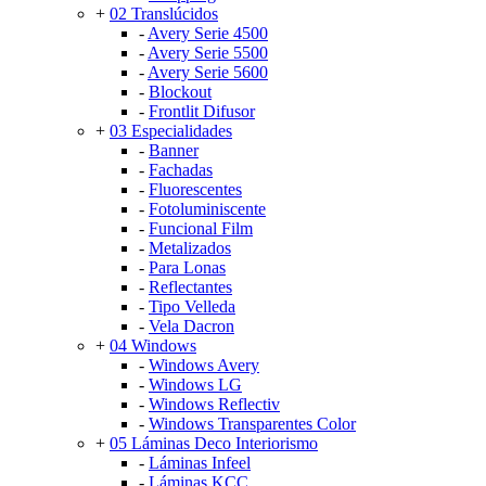
+
02 Translúcidos
-
Avery Serie 4500
-
Avery Serie 5500
-
Avery Serie 5600
-
Blockout
-
Frontlit Difusor
+
03 Especialidades
-
Banner
-
Fachadas
-
Fluorescentes
-
Fotoluminiscente
-
Funcional Film
-
Metalizados
-
Para Lonas
-
Reflectantes
-
Tipo Velleda
-
Vela Dacron
+
04 Windows
-
Windows Avery
-
Windows LG
-
Windows Reflectiv
-
Windows Transparentes Color
+
05 Láminas Deco Interiorismo
-
Láminas Infeel
-
Láminas KCC