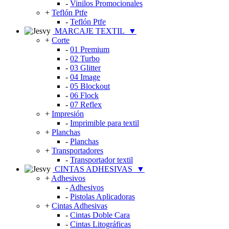
-
Vinilos Promocionales
+
Teflón Ptfe
-
Teflón Ptfe
MARCAJE TEXTIL
▼
+
Corte
-
01 Premium
-
02 Turbo
-
03 Glitter
-
04 Image
-
05 Blockout
-
06 Flock
-
07 Reflex
+
Impresión
-
Imprimible para textil
+
Planchas
-
Planchas
+
Transportadores
-
Transportador textil
CINTAS ADHESIVAS
▼
+
Adhesivos
-
Adhesivos
-
Pistolas Aplicadoras
+
Cintas Adhesivas
-
Cintas Doble Cara
-
Cintas Litográficas