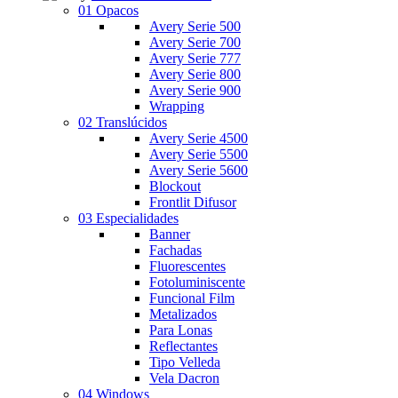
01 Opacos
Avery Serie 500
Avery Serie 700
Avery Serie 777
Avery Serie 800
Avery Serie 900
Wrapping
02 Translúcidos
Avery Serie 4500
Avery Serie 5500
Avery Serie 5600
Blockout
Frontlit Difusor
03 Especialidades
Banner
Fachadas
Fluorescentes
Fotoluminiscente
Funcional Film
Metalizados
Para Lonas
Reflectantes
Tipo Velleda
Vela Dacron
04 Windows