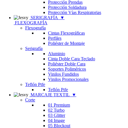
Protección Prendas
Protección Soldadura
Protección Vías Respiratorias
SERIGRAFÍA
▼
FLEXOGRAFÍA
Flexografía
Cintas Flexográficas
Perfiles
Poliéster de Montaje
Serigrafía
Aluminio
Cinta Doble Cara Teclado
Poliéster Doble Cara
Soportes Poliméricos
Vinilos Fundidos
Vinilos Promocionales
Teflón Ptfe
Teflón Ptfe
MARCAJE TEXTIL
▼
Corte
01 Premium
02 Turbo
03 Glitter
04 Image
05 Blockout