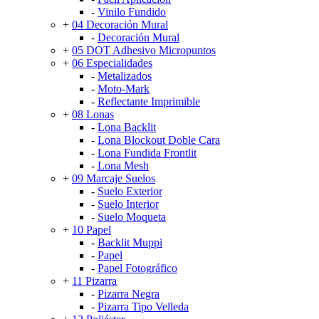
-
Vinilo Fundido
+
04 Decoración Mural
-
Decoración Mural
+
05 DOT Adhesivo Micropuntos
+
06 Especialidades
-
Metalizados
-
Moto-Mark
-
Reflectante Imprimible
+
08 Lonas
-
Lona Backlit
-
Lona Blockout Doble Cara
-
Lona Fundida Frontlit
-
Lona Mesh
+
09 Marcaje Suelos
-
Suelo Exterior
-
Suelo Interior
-
Suelo Moqueta
+
10 Papel
-
Backlit Muppi
-
Papel
-
Papel Fotográfico
+
11 Pizarra
-
Pizarra Negra
-
Pizarra Tipo Velleda