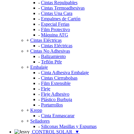
-
Cintas Repulpables
-
Cintas Termoadhesivas
-
Cintas Una Cara
-
Empalmes de Cartón
-
Especial Ferias
-
Film Protectivo
-
Máquina ATG
+
Cintas Eléctricas
-
Cintas Eléctricas
+
Cintas No Adhesivas
-
Balizamiento
-
Teflón Ptfe
+
Embalaje
-
Cinta Adhesiva Embalaje
-
Cintas Cierrabolsas
-
Film Extensible
-
Fleje
-
Fleje Adhesivo
-
Plástico Burbuja
-
Portarrollos
+
Krepp
-
Cinta Enmascarar
+
Selladores
-
Siliconas Masillas y Espumas
CONTROL SOLAR
▼