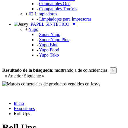
-
Compatibles Océ
-
Compatibles TrueVis
+
02 Limpiadores
-
Limpiadores para Impresoras
PAPEL SINTÉTICO
▼
+
Yupo
-
Super Yupo
-
Super Yupo Plus
-
Yupo Blue
-
Yupo Food
-
Yupo Tako
Resultado de la búsqueda:
mostrando
a
de
coincidencias.
×
« Anterior
Siguiente »
Inicio
Expositores
Roll Ups
Roll Ups