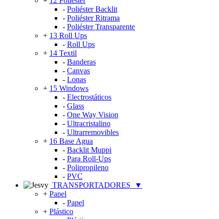
+
12 Poliéster
-
Poliéster Backlit
-
Poliéster Ritrama
-
Poliéster Transparente
+
13 Roll Ups
-
Roll Ups
+
14 Textil
-
Banderas
-
Canvas
-
Lonas
+
15 Windows
-
Electrostáticos
-
Glass
-
One Way Vision
-
Ultracristalino
-
Ultrarremovibles
+
16 Base Agua
-
Backlit Muppi
-
Para Roll-Ups
-
Polipropileno
-
PVC
TRANSPORTADORES
▼
+
Papel
-
Papel
+
Plástico