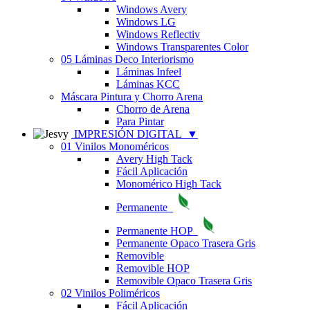
Windows Avery
Windows LG
Windows Reflectiv
Windows Transparentes Color
05 Láminas Deco Interiorismo
Láminas Infeel
Láminas KCC
Máscara Pintura y Chorro Arena
Chorro de Arena
Para Pintar
IMPRESIÓN DIGITAL
▼
01 Vinilos Monoméricos
Avery High Tack
Fácil Aplicación
Monomérico High Tack
Permanente
Permanente HOP
Permanente Opaco Trasera Gris
Removible
Removible HOP
Removible Opaco Trasera Gris
02 Vinilos Poliméricos
Fácil Aplicación