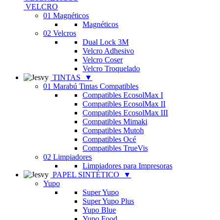
VELCRO
01 Magnéticos
Magnéticos
02 Velcros
Dual Lock 3M
Velcro Adhesivo
Velcro Coser
Velcro Troquelado
TINTAS
▼
01 Marabú Tintas Compatibles
Compatibles EcosolMax I
Compatibles EcosolMax II
Compatibles EcosolMax III
Compatibles Mimaki
Compatibles Mutoh
Compatibles Océ
Compatibles TrueVis
02 Limpiadores
Limpiadores para Impresoras
PAPEL SINTÉTICO
▼
Yupo
Super Yupo
Super Yupo Plus
Yupo Blue
Yupo Food