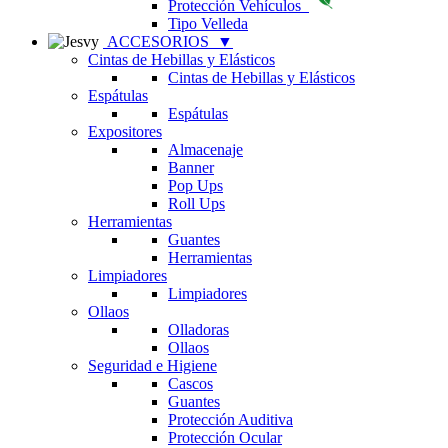
Protección Vehículos
Tipo Velleda
ACCESORIOS
▼
Cintas de Hebillas y Elásticos
Cintas de Hebillas y Elásticos
Espátulas
Espátulas
Expositores
Almacenaje
Banner
Pop Ups
Roll Ups
Herramientas
Guantes
Herramientas
Limpiadores
Limpiadores
Ollaos
Olladoras
Ollaos
Seguridad e Higiene
Cascos
Guantes
Protección Auditiva
Protección Ocular