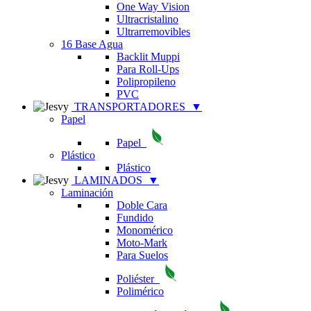
One Way Vision
Ultracristalino
Ultrarremovibles
16 Base Agua
Backlit Muppi
Para Roll-Ups
Polipropileno
PVC
TRANSPORTADORES
▼
Papel
Papel
Plástico
Plástico
LAMINADOS
▼
Laminación
Doble Cara
Fundido
Monomérico
Moto-Mark
Para Suelos
Poliéster
Polimérico