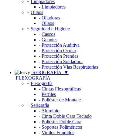
+
Limpiadores
-
Limpiadores
+
Ollaos
-
Olladoras
-
Ollaos
+
Seguridad e Higiene
-
Cascos
-
Guantes
-
Protección Auditiva
-
Protección Ocular
-
Protección Prendas
-
Protección Soldadura
-
Protección Vías Respiratorias
SERIGRAFÍA
▼
FLEXOGRAFÍA
+
Flexografía
-
Cintas Flexográficas
-
Perfiles
-
Poliéster de Montaje
+
Serigrafía
-
Aluminio
-
Cinta Doble Cara Teclado
-
Poliéster Doble Cara
-
Soportes Poliméricos
-
Vinilos Fundidos