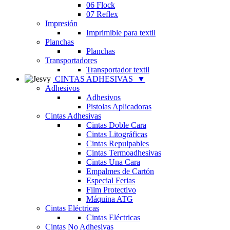
06 Flock
07 Reflex
Impresión
Imprimible para textil
Planchas
Planchas
Transportadores
Transportador textil
CINTAS ADHESIVAS
▼
Adhesivos
Adhesivos
Pistolas Aplicadoras
Cintas Adhesivas
Cintas Doble Cara
Cintas Litográficas
Cintas Repulpables
Cintas Termoadhesivas
Cintas Una Cara
Empalmes de Cartón
Especial Ferias
Film Protectivo
Máquina ATG
Cintas Eléctricas
Cintas Eléctricas
Cintas No Adhesivas