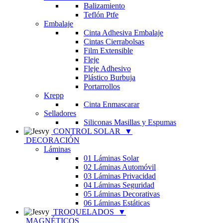
Balizamiento
Teflón Ptfe
Embalaje
Cinta Adhesiva Embalaje
Cintas Cierrabolsas
Film Extensible
Fleje
Fleje Adhesivo
Plástico Burbuja
Portarrollos
Krepp
Cinta Enmascarar
Selladores
Siliconas Masillas y Espumas
CONTROL SOLAR
▼
DECORACIÓN
Láminas
01 Láminas Solar
02 Láminas Automóvil
03 Láminas Privacidad
04 Láminas Seguridad
05 Láminas Decorativas
06 Láminas Estáticas
TROQUELADOS
▼
MAGNÉTICOS