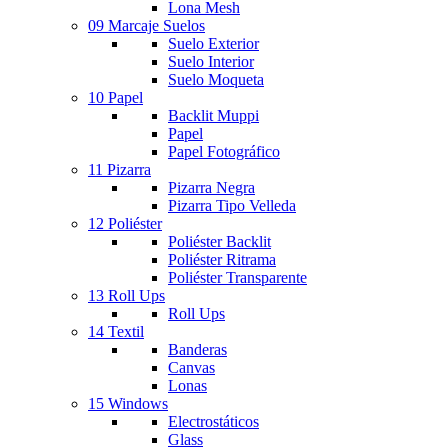
Lona Mesh
09 Marcaje Suelos
Suelo Exterior
Suelo Interior
Suelo Moqueta
10 Papel
Backlit Muppi
Papel
Papel Fotográfico
11 Pizarra
Pizarra Negra
Pizarra Tipo Velleda
12 Poliéster
Poliéster Backlit
Poliéster Ritrama
Poliéster Transparente
13 Roll Ups
Roll Ups
14 Textil
Banderas
Canvas
Lonas
15 Windows
Electrostáticos
Glass