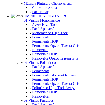
+
Máscara Pintura y Chorro Arena
-
Chorro de Arena
-
Para Pintar
IMPRESIÓN DIGITAL
▼
+
01 Vinilos Monoméricos
-
Avery High Tack
-
Fácil Aplicación
-
Monomérico High Tack
-
Permanente
-
Permanente HOP
-
Permanente Opaco Trasera Gris
-
Removible
-
Removible HOP
-
Removible Opaco Trasera Gris
+
02 Vinilos Poliméricos
-
Fácil Aplicación
-
Permanente
-
Permanente Blockout Ritrama
-
Permanente HOP
-
Permanente Opaco Trasera Gris
-
Polimérico High Tack Avery
-
Removible HOP
-
Removibles
+
03 Vinilos Fundidos
-
Fácil Aplicación