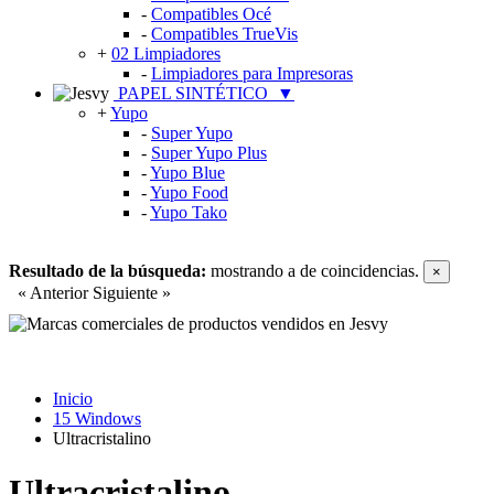
-
Compatibles Océ
-
Compatibles TrueVis
+
02 Limpiadores
-
Limpiadores para Impresoras
PAPEL SINTÉTICO
▼
+
Yupo
-
Super Yupo
-
Super Yupo Plus
-
Yupo Blue
-
Yupo Food
-
Yupo Tako
Resultado de la búsqueda:
mostrando
a
de
coincidencias.
×
« Anterior
Siguiente »
Inicio
15 Windows
Ultracristalino
Ultracristalino