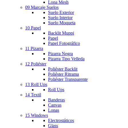
Lona Mesh
09 Marcaje Suelos
Suelo Exterior
Suelo Interior
Suelo Moqueta
10 Papel
Backlit Muppi
Papel
Papel Fotográfico
11 Pizarra
Pizarra Negra
Pizarra Tipo Velleda
12 Poliéster
Poliéster Backlit
Poliéster Ritrama
Poliéster Transparente
13 Roll Ups
Roll Ups
14 Textil
Banderas
Canvas
Lonas
15 Windows
Electrostáticos
Glass