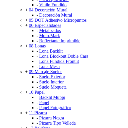
-
Vinilo Fundido
+
04 Decoración Mural
-
Decoración Mural
+
05 DOT Adhesivo Micropuntos
+
06 Especialidades
-
Metalizados
-
Moto-Mark
-
Reflectante Imprimible
+
08 Lonas
-
Lona Backlit
-
Lona Blockout Doble Cara
-
Lona Fundida Frontlit
-
Lona Mesh
+
09 Marcaje Suelos
-
Suelo Exterior
-
Suelo Interior
-
Suelo Moqueta
+
10 Papel
-
Backlit Muppi
-
Papel
-
Papel Fotográfico
+
11 Pizarra
-
Pizarra Negra
-
Pizarra Tipo Velleda