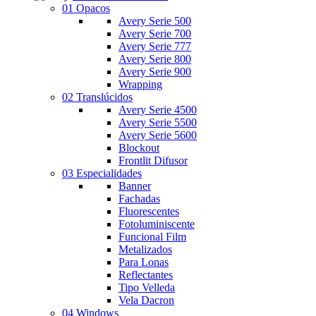
01 Opacos
Avery Serie 500
Avery Serie 700
Avery Serie 777
Avery Serie 800
Avery Serie 900
Wrapping
02 Translúcidos
Avery Serie 4500
Avery Serie 5500
Avery Serie 5600
Blockout
Frontlit Difusor
03 Especialidades
Banner
Fachadas
Fluorescentes
Fotoluminiscente
Funcional Film
Metalizados
Para Lonas
Reflectantes
Tipo Velleda
Vela Dacron
04 Windows