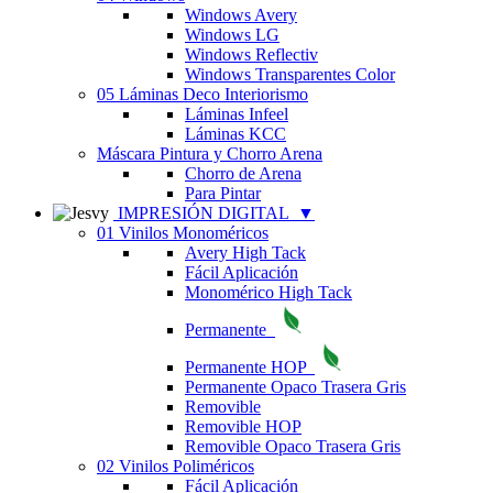
Windows Avery
Windows LG
Windows Reflectiv
Windows Transparentes Color
05 Láminas Deco Interiorismo
Láminas Infeel
Láminas KCC
Máscara Pintura y Chorro Arena
Chorro de Arena
Para Pintar
IMPRESIÓN DIGITAL
▼
01 Vinilos Monoméricos
Avery High Tack
Fácil Aplicación
Monomérico High Tack
Permanente
Permanente HOP
Permanente Opaco Trasera Gris
Removible
Removible HOP
Removible Opaco Trasera Gris
02 Vinilos Poliméricos
Fácil Aplicación