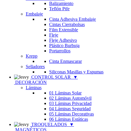
Balizamiento
Teflón Ptfe
Embalaje
Cinta Adhesiva Embalaje
Cintas Cierrabolsas
Film Extensible
Fleje
Fleje Adhesivo
Plástico Burbuja
Portarrollos
Krepp
Cinta Enmascarar
Selladores
Siliconas Masillas y Espumas
CONTROL SOLAR
▼
DECORACIÓN
Láminas
01 Láminas Solar
02 Láminas Automóvil
03 Láminas Privacidad
04 Láminas Seguridad
05 Láminas Decorativas
06 Láminas Estáticas
TROQUELADOS
▼
MAGNÉTICOS