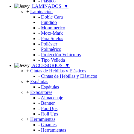
-
Plástico
LAMINADOS
▼
+
Laminación
-
Doble Cara
-
Fundido
-
Monomérico
-
Moto-Mark
-
Para Suelos
-
Poliéster
-
Polimérico
-
Protección Vehículos
-
Tipo Velleda
ACCESORIOS
▼
+
Cintas de Hebillas y Elásticos
-
Cintas de Hebillas y Elásticos
+
Espátulas
-
Espátulas
+
Expositores
-
Almacenaje
-
Banner
-
Pop Ups
-
Roll Ups
+
Herramientas
-
Guantes
-
Herramientas