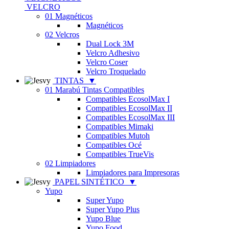
VELCRO
01 Magnéticos
Magnéticos
02 Velcros
Dual Lock 3M
Velcro Adhesivo
Velcro Coser
Velcro Troquelado
TINTAS
▼
01 Marabú Tintas Compatibles
Compatibles EcosolMax I
Compatibles EcosolMax II
Compatibles EcosolMax III
Compatibles Mimaki
Compatibles Mutoh
Compatibles Océ
Compatibles TrueVis
02 Limpiadores
Limpiadores para Impresoras
PAPEL SINTÉTICO
▼
Yupo
Super Yupo
Super Yupo Plus
Yupo Blue
Yupo Food