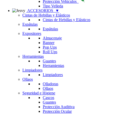
Protección Vehículos
Tipo Velleda
ACCESORIOS
▼
Cintas de Hebillas y Elásticos
Cintas de Hebillas y Elásticos
Espátulas
Espátulas
Expositores
Almacenaje
Banner
Pop Ups
Roll Ups
Herramientas
Guantes
Herramientas
Limpiadores
Limpiadores
Ollaos
Olladoras
Ollaos
Seguridad e Higiene
Cascos
Guantes
Protección Auditiva
Protección Ocular