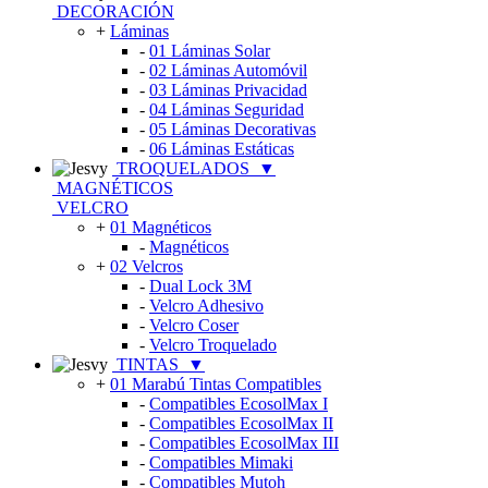
DECORACIÓN
+
Láminas
-
01 Láminas Solar
-
02 Láminas Automóvil
-
03 Láminas Privacidad
-
04 Láminas Seguridad
-
05 Láminas Decorativas
-
06 Láminas Estáticas
TROQUELADOS
▼
MAGNÉTICOS
VELCRO
+
01 Magnéticos
-
Magnéticos
+
02 Velcros
-
Dual Lock 3M
-
Velcro Adhesivo
-
Velcro Coser
-
Velcro Troquelado
TINTAS
▼
+
01 Marabú Tintas Compatibles
-
Compatibles EcosolMax I
-
Compatibles EcosolMax II
-
Compatibles EcosolMax III
-
Compatibles Mimaki
-
Compatibles Mutoh