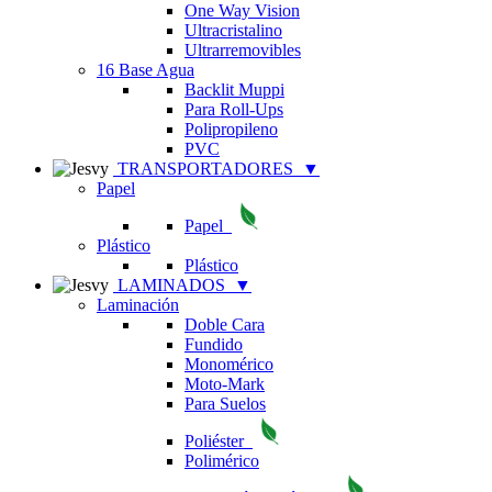
One Way Vision
Ultracristalino
Ultrarremovibles
16 Base Agua
Backlit Muppi
Para Roll-Ups
Polipropileno
PVC
TRANSPORTADORES
▼
Papel
Papel
Plástico
Plástico
LAMINADOS
▼
Laminación
Doble Cara
Fundido
Monomérico
Moto-Mark
Para Suelos
Poliéster
Polimérico