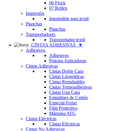
06 Flock
07 Reflex
Impresión
Imprimible para textil
Planchas
Planchas
Transportadores
Transportador textil
CINTAS ADHESIVAS
▼
Adhesivos
Adhesivos
Pistolas Aplicadoras
Cintas Adhesivas
Cintas Doble Cara
Cintas Litográficas
Cintas Repulpables
Cintas Termoadhesivas
Cintas Una Cara
Empalmes de Cartón
Especial Ferias
Film Protectivo
Máquina ATG
Cintas Eléctricas
Cintas Eléctricas
Cintas No Adhesivas