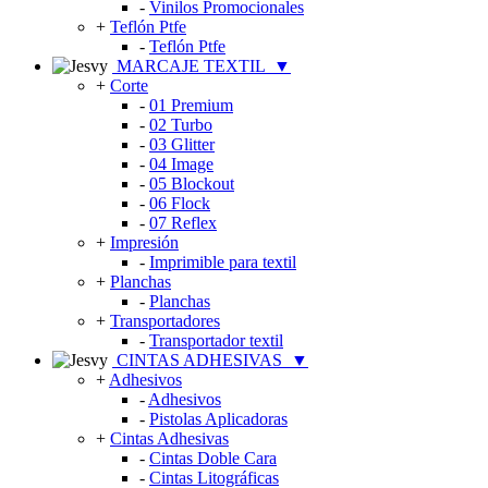
-
Vinilos Promocionales
+
Teflón Ptfe
-
Teflón Ptfe
MARCAJE TEXTIL
▼
+
Corte
-
01 Premium
-
02 Turbo
-
03 Glitter
-
04 Image
-
05 Blockout
-
06 Flock
-
07 Reflex
+
Impresión
-
Imprimible para textil
+
Planchas
-
Planchas
+
Transportadores
-
Transportador textil
CINTAS ADHESIVAS
▼
+
Adhesivos
-
Adhesivos
-
Pistolas Aplicadoras
+
Cintas Adhesivas
-
Cintas Doble Cara
-
Cintas Litográficas