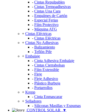
-
Cintas Repulpables
-
Cintas Termoadhesivas
-
Cintas Una Cara
-
Empalmes de Cartón
-
Especial Ferias
-
Film Protectivo
-
Máquina ATG
+
Cintas Eléctricas
-
Cintas Eléctricas
+
Cintas No Adhesivas
-
Balizamiento
-
Teflón Ptfe
+
Embalaje
-
Cinta Adhesiva Embalaje
-
Cintas Cierrabolsas
-
Film Extensible
-
Fleje
-
Fleje Adhesivo
-
Plástico Burbuja
-
Portarrollos
+
Krepp
-
Cinta Enmascarar
+
Selladores
-
Siliconas Masillas y Espumas
CONTROL SOLAR
▼