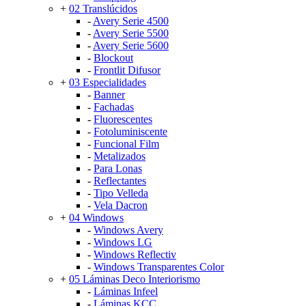
+
02 Translúcidos
-
Avery Serie 4500
-
Avery Serie 5500
-
Avery Serie 5600
-
Blockout
-
Frontlit Difusor
+
03 Especialidades
-
Banner
-
Fachadas
-
Fluorescentes
-
Fotoluminiscente
-
Funcional Film
-
Metalizados
-
Para Lonas
-
Reflectantes
-
Tipo Velleda
-
Vela Dacron
+
04 Windows
-
Windows Avery
-
Windows LG
-
Windows Reflectiv
-
Windows Transparentes Color
+
05 Láminas Deco Interiorismo
-
Láminas Infeel
-
Láminas KCC