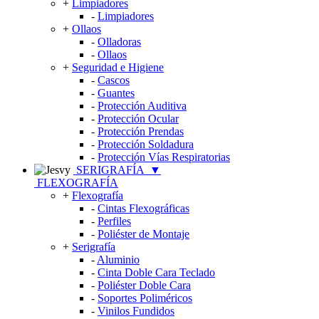
+
Limpiadores
-
Limpiadores
+
Ollaos
-
Olladoras
-
Ollaos
+
Seguridad e Higiene
-
Cascos
-
Guantes
-
Protección Auditiva
-
Protección Ocular
-
Protección Prendas
-
Protección Soldadura
-
Protección Vías Respiratorias
SERIGRAFÍA
▼
FLEXOGRAFÍA
+
Flexografía
-
Cintas Flexográficas
-
Perfiles
-
Poliéster de Montaje
+
Serigrafía
-
Aluminio
-
Cinta Doble Cara Teclado
-
Poliéster Doble Cara
-
Soportes Poliméricos
-
Vinilos Fundidos