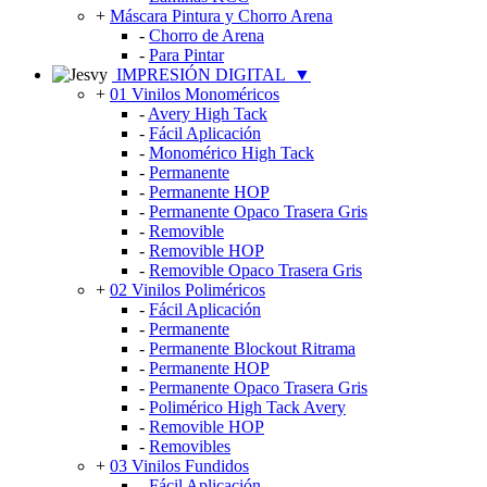
+
Máscara Pintura y Chorro Arena
-
Chorro de Arena
-
Para Pintar
IMPRESIÓN DIGITAL
▼
+
01 Vinilos Monoméricos
-
Avery High Tack
-
Fácil Aplicación
-
Monomérico High Tack
-
Permanente
-
Permanente HOP
-
Permanente Opaco Trasera Gris
-
Removible
-
Removible HOP
-
Removible Opaco Trasera Gris
+
02 Vinilos Poliméricos
-
Fácil Aplicación
-
Permanente
-
Permanente Blockout Ritrama
-
Permanente HOP
-
Permanente Opaco Trasera Gris
-
Polimérico High Tack Avery
-
Removible HOP
-
Removibles
+
03 Vinilos Fundidos
-
Fácil Aplicación