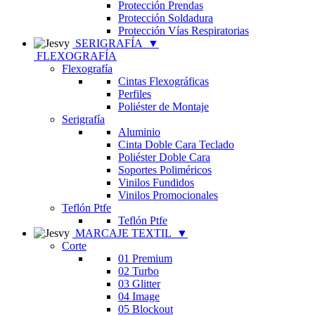
Protección Prendas
Protección Soldadura
Protección Vías Respiratorias
SERIGRAFÍA
▼
FLEXOGRAFÍA
Flexografía
Cintas Flexográficas
Perfiles
Poliéster de Montaje
Serigrafía
Aluminio
Cinta Doble Cara Teclado
Poliéster Doble Cara
Soportes Poliméricos
Vinilos Fundidos
Vinilos Promocionales
Teflón Ptfe
Teflón Ptfe
MARCAJE TEXTIL
▼
Corte
01 Premium
02 Turbo
03 Glitter
04 Image
05 Blockout