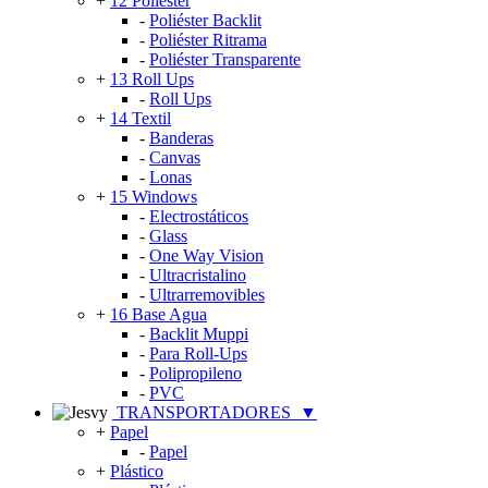
+
12 Poliéster
-
Poliéster Backlit
-
Poliéster Ritrama
-
Poliéster Transparente
+
13 Roll Ups
-
Roll Ups
+
14 Textil
-
Banderas
-
Canvas
-
Lonas
+
15 Windows
-
Electrostáticos
-
Glass
-
One Way Vision
-
Ultracristalino
-
Ultrarremovibles
+
16 Base Agua
-
Backlit Muppi
-
Para Roll-Ups
-
Polipropileno
-
PVC
TRANSPORTADORES
▼
+
Papel
-
Papel
+
Plástico