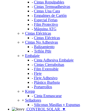
-
Cintas Repulpables
-
Cintas Termoadhesivas
-
Cintas Una Cara
-
Empalmes de Cartón
-
Especial Ferias
-
Film Protectivo
-
Máquina ATG
+
Cintas Eléctricas
-
Cintas Eléctricas
+
Cintas No Adhesivas
-
Balizamiento
-
Teflón Ptfe
+
Embalaje
-
Cinta Adhesiva Embalaje
-
Cintas Cierrabolsas
-
Film Extensible
-
Fleje
-
Fleje Adhesivo
-
Plástico Burbuja
-
Portarrollos
+
Krepp
-
Cinta Enmascarar
+
Selladores
-
Siliconas Masillas y Espumas
CONTROL SOLAR
▼