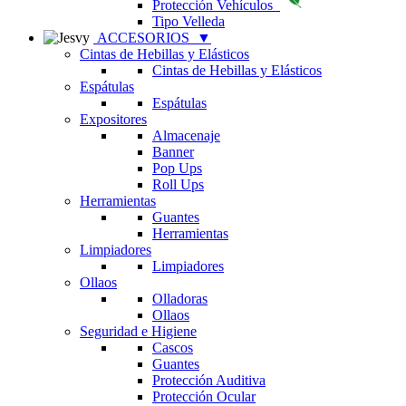
Protección Vehículos
Tipo Velleda
ACCESORIOS
▼
Cintas de Hebillas y Elásticos
Cintas de Hebillas y Elásticos
Espátulas
Espátulas
Expositores
Almacenaje
Banner
Pop Ups
Roll Ups
Herramientas
Guantes
Herramientas
Limpiadores
Limpiadores
Ollaos
Olladoras
Ollaos
Seguridad e Higiene
Cascos
Guantes
Protección Auditiva
Protección Ocular