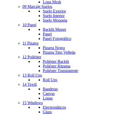
Lona Mesh
09 Marcaje Suelos
Suelo Exterior
Suelo Interior
Suelo Moqueta
10 Papel
Backlit Muppi
Papel
Papel Fotográfico
11 Pizarra
Pizarra Negra
Pizarra Tipo Velleda
12 Poliéster
Poliéster Backlit
Poliéster Ritrama
Poliéster Transparente
13 Roll Ups
Roll Ups
14 Textil
Banderas
Canvas
Lonas
15 Windows
Electrostáticos
Glass