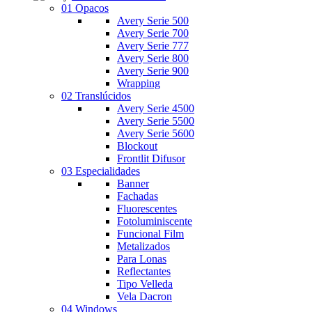
01 Opacos
Avery Serie 500
Avery Serie 700
Avery Serie 777
Avery Serie 800
Avery Serie 900
Wrapping
02 Translúcidos
Avery Serie 4500
Avery Serie 5500
Avery Serie 5600
Blockout
Frontlit Difusor
03 Especialidades
Banner
Fachadas
Fluorescentes
Fotoluminiscente
Funcional Film
Metalizados
Para Lonas
Reflectantes
Tipo Velleda
Vela Dacron
04 Windows