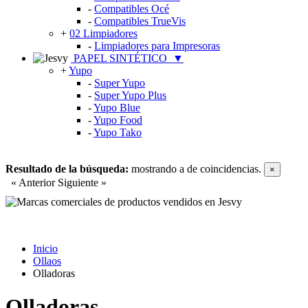
-
Compatibles Océ
-
Compatibles TrueVis
+
02 Limpiadores
-
Limpiadores para Impresoras
PAPEL SINTÉTICO
▼
+
Yupo
-
Super Yupo
-
Super Yupo Plus
-
Yupo Blue
-
Yupo Food
-
Yupo Tako
Resultado de la búsqueda:
mostrando
a
de
coincidencias.
×
« Anterior
Siguiente »
Inicio
Ollaos
Olladoras
Olladoras