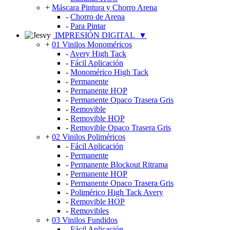
+
Máscara Pintura y Chorro Arena
-
Chorro de Arena
-
Para Pintar
IMPRESIÓN DIGITAL
▼
+
01 Vinilos Monoméricos
-
Avery High Tack
-
Fácil Aplicación
-
Monomérico High Tack
-
Permanente
-
Permanente HOP
-
Permanente Opaco Trasera Gris
-
Removible
-
Removible HOP
-
Removible Opaco Trasera Gris
+
02 Vinilos Poliméricos
-
Fácil Aplicación
-
Permanente
-
Permanente Blockout Ritrama
-
Permanente HOP
-
Permanente Opaco Trasera Gris
-
Polimérico High Tack Avery
-
Removible HOP
-
Removibles
+
03 Vinilos Fundidos
-
Fácil Aplicación