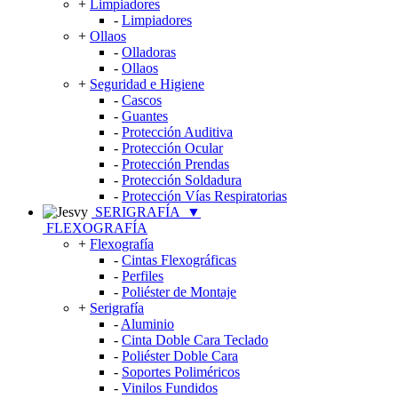
+
Limpiadores
-
Limpiadores
+
Ollaos
-
Olladoras
-
Ollaos
+
Seguridad e Higiene
-
Cascos
-
Guantes
-
Protección Auditiva
-
Protección Ocular
-
Protección Prendas
-
Protección Soldadura
-
Protección Vías Respiratorias
SERIGRAFÍA
▼
FLEXOGRAFÍA
+
Flexografía
-
Cintas Flexográficas
-
Perfiles
-
Poliéster de Montaje
+
Serigrafía
-
Aluminio
-
Cinta Doble Cara Teclado
-
Poliéster Doble Cara
-
Soportes Poliméricos
-
Vinilos Fundidos