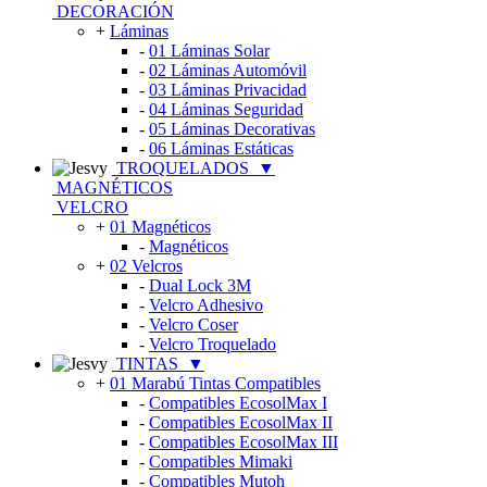
DECORACIÓN
+
Láminas
-
01 Láminas Solar
-
02 Láminas Automóvil
-
03 Láminas Privacidad
-
04 Láminas Seguridad
-
05 Láminas Decorativas
-
06 Láminas Estáticas
TROQUELADOS
▼
MAGNÉTICOS
VELCRO
+
01 Magnéticos
-
Magnéticos
+
02 Velcros
-
Dual Lock 3M
-
Velcro Adhesivo
-
Velcro Coser
-
Velcro Troquelado
TINTAS
▼
+
01 Marabú Tintas Compatibles
-
Compatibles EcosolMax I
-
Compatibles EcosolMax II
-
Compatibles EcosolMax III
-
Compatibles Mimaki
-
Compatibles Mutoh