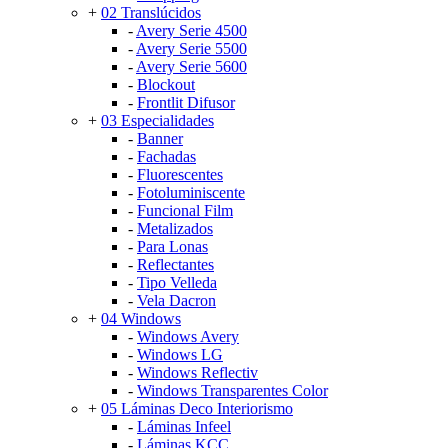
+
02 Translúcidos
-
Avery Serie 4500
-
Avery Serie 5500
-
Avery Serie 5600
-
Blockout
-
Frontlit Difusor
+
03 Especialidades
-
Banner
-
Fachadas
-
Fluorescentes
-
Fotoluminiscente
-
Funcional Film
-
Metalizados
-
Para Lonas
-
Reflectantes
-
Tipo Velleda
-
Vela Dacron
+
04 Windows
-
Windows Avery
-
Windows LG
-
Windows Reflectiv
-
Windows Transparentes Color
+
05 Láminas Deco Interiorismo
-
Láminas Infeel
-
Láminas KCC