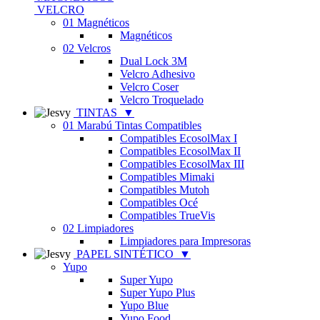
VELCRO
01 Magnéticos
Magnéticos
02 Velcros
Dual Lock 3M
Velcro Adhesivo
Velcro Coser
Velcro Troquelado
TINTAS
▼
01 Marabú Tintas Compatibles
Compatibles EcosolMax I
Compatibles EcosolMax II
Compatibles EcosolMax III
Compatibles Mimaki
Compatibles Mutoh
Compatibles Océ
Compatibles TrueVis
02 Limpiadores
Limpiadores para Impresoras
PAPEL SINTÉTICO
▼
Yupo
Super Yupo
Super Yupo Plus
Yupo Blue
Yupo Food