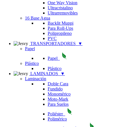
One Way Vision
Ultracristalino
Ultrarremovibles
16 Base Agua
Backlit Muppi
Para Roll-Ups
Polipropileno
PVC
TRANSPORTADORES
▼
Papel
Papel
Plástico
Plástico
LAMINADOS
▼
Laminación
Doble Cara
Fundido
Monomérico
Moto-Mark
Para Suelos
Poliéster
Polimérico