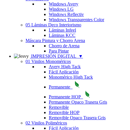
Windows Avery
Windows LG
Windows Reflectiv
Windows Transparentes Color
05 Láminas Deco Interiorismo
Láminas Infeel
Láminas KCC
Máscara Pintura y Chorro Arena
Chorro de Arena
Para Pintar
IMPRESIÓN DIGITAL
▼
01 Vinilos Monoméricos
Avery High Tack
Fácil Aplicación
Monomérico High Tack
Permanente
Permanente HOP
Permanente Opaco Trasera Gris
Removible
Removible HOP
Removible Opaco Trasera Gris
02 Vinilos Poliméricos
Fácil Aplicación