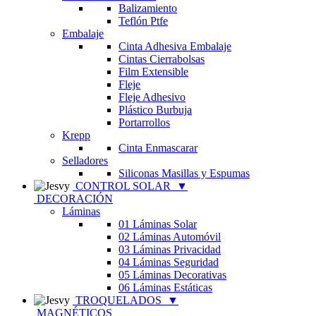
Balizamiento
Teflón Ptfe
Embalaje
Cinta Adhesiva Embalaje
Cintas Cierrabolsas
Film Extensible
Fleje
Fleje Adhesivo
Plástico Burbuja
Portarrollos
Krepp
Cinta Enmascarar
Selladores
Siliconas Masillas y Espumas
CONTROL SOLAR
▼
DECORACIÓN
Láminas
01 Láminas Solar
02 Láminas Automóvil
03 Láminas Privacidad
04 Láminas Seguridad
05 Láminas Decorativas
06 Láminas Estáticas
TROQUELADOS
▼
MAGNÉTICOS