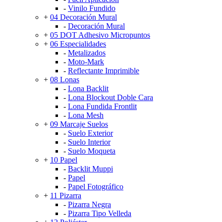
-
Vinilo Fundido
+
04 Decoración Mural
-
Decoración Mural
+
05 DOT Adhesivo Micropuntos
+
06 Especialidades
-
Metalizados
-
Moto-Mark
-
Reflectante Imprimible
+
08 Lonas
-
Lona Backlit
-
Lona Blockout Doble Cara
-
Lona Fundida Frontlit
-
Lona Mesh
+
09 Marcaje Suelos
-
Suelo Exterior
-
Suelo Interior
-
Suelo Moqueta
+
10 Papel
-
Backlit Muppi
-
Papel
-
Papel Fotográfico
+
11 Pizarra
-
Pizarra Negra
-
Pizarra Tipo Velleda