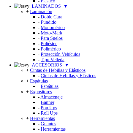
-
Plástico
LAMINADOS
▼
+
Laminación
-
Doble Cara
-
Fundido
-
Monomérico
-
Moto-Mark
-
Para Suelos
-
Poliéster
-
Polimérico
-
Protección Vehículos
-
Tipo Velleda
ACCESORIOS
▼
+
Cintas de Hebillas y Elásticos
-
Cintas de Hebillas y Elásticos
+
Espátulas
-
Espátulas
+
Expositores
-
Almacenaje
-
Banner
-
Pop Ups
-
Roll Ups
+
Herramientas
-
Guantes
-
Herramientas