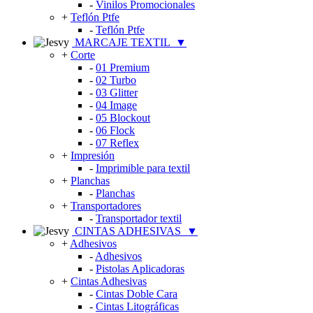
-
Vinilos Promocionales
+
Teflón Ptfe
-
Teflón Ptfe
MARCAJE TEXTIL
▼
+
Corte
-
01 Premium
-
02 Turbo
-
03 Glitter
-
04 Image
-
05 Blockout
-
06 Flock
-
07 Reflex
+
Impresión
-
Imprimible para textil
+
Planchas
-
Planchas
+
Transportadores
-
Transportador textil
CINTAS ADHESIVAS
▼
+
Adhesivos
-
Adhesivos
-
Pistolas Aplicadoras
+
Cintas Adhesivas
-
Cintas Doble Cara
-
Cintas Litográficas