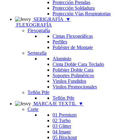
Protección Prendas
Protección Soldadura
Protección Vías Respiratorias
SERIGRAFÍA
▼
FLEXOGRAFÍA
Flexografía
Cintas Flexográficas
Perfiles
Poliéster de Montaje
Serigrafía
Aluminio
Cinta Doble Cara Teclado
Poliéster Doble Cara
Soportes Poliméricos
Vinilos Fundidos
Vinilos Promocionales
Teflón Ptfe
Teflón Ptfe
MARCAJE TEXTIL
▼
Corte
01 Premium
02 Turbo
03 Glitter
04 Image
05 Blockout