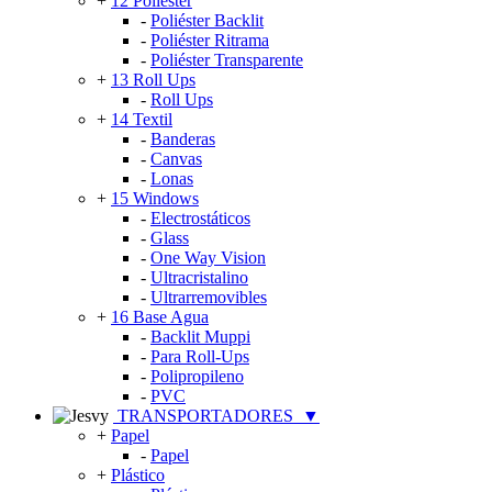
+
12 Poliéster
-
Poliéster Backlit
-
Poliéster Ritrama
-
Poliéster Transparente
+
13 Roll Ups
-
Roll Ups
+
14 Textil
-
Banderas
-
Canvas
-
Lonas
+
15 Windows
-
Electrostáticos
-
Glass
-
One Way Vision
-
Ultracristalino
-
Ultrarremovibles
+
16 Base Agua
-
Backlit Muppi
-
Para Roll-Ups
-
Polipropileno
-
PVC
TRANSPORTADORES
▼
+
Papel
-
Papel
+
Plástico