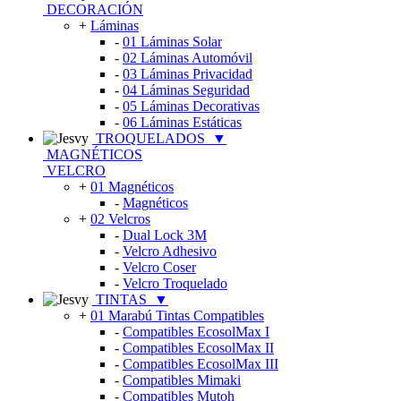
DECORACIÓN
+
Láminas
-
01 Láminas Solar
-
02 Láminas Automóvil
-
03 Láminas Privacidad
-
04 Láminas Seguridad
-
05 Láminas Decorativas
-
06 Láminas Estáticas
TROQUELADOS
▼
MAGNÉTICOS
VELCRO
+
01 Magnéticos
-
Magnéticos
+
02 Velcros
-
Dual Lock 3M
-
Velcro Adhesivo
-
Velcro Coser
-
Velcro Troquelado
TINTAS
▼
+
01 Marabú Tintas Compatibles
-
Compatibles EcosolMax I
-
Compatibles EcosolMax II
-
Compatibles EcosolMax III
-
Compatibles Mimaki
-
Compatibles Mutoh