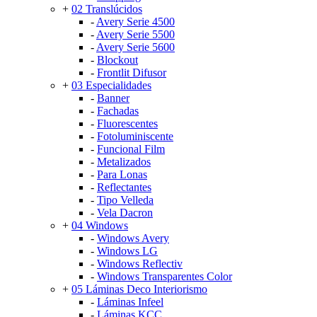
+
02 Translúcidos
-
Avery Serie 4500
-
Avery Serie 5500
-
Avery Serie 5600
-
Blockout
-
Frontlit Difusor
+
03 Especialidades
-
Banner
-
Fachadas
-
Fluorescentes
-
Fotoluminiscente
-
Funcional Film
-
Metalizados
-
Para Lonas
-
Reflectantes
-
Tipo Velleda
-
Vela Dacron
+
04 Windows
-
Windows Avery
-
Windows LG
-
Windows Reflectiv
-
Windows Transparentes Color
+
05 Láminas Deco Interiorismo
-
Láminas Infeel
-
Láminas KCC