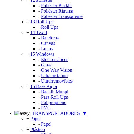
+
12 Poliéster
-
Poliéster Backlit
-
Poliéster Ritrama
-
Poliéster Transparente
+
13 Roll Ups
-
Roll Ups
+
14 Textil
-
Banderas
-
Canvas
-
Lonas
+
15 Windows
-
Electrostáticos
-
Glass
-
One Way Vision
-
Ultracristalino
-
Ultrarremovibles
+
16 Base Agua
-
Backlit Muppi
-
Para Roll-Ups
-
Polipropileno
-
PVC
TRANSPORTADORES
▼
+
Papel
-
Papel
+
Plástico