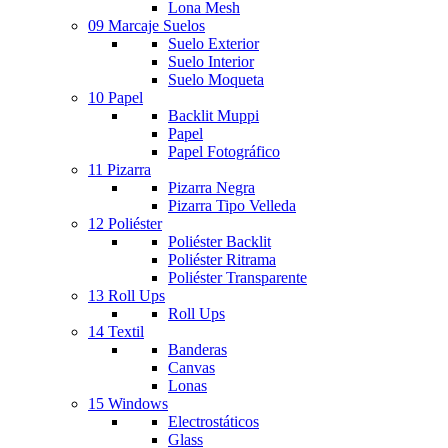
Lona Mesh
09 Marcaje Suelos
Suelo Exterior
Suelo Interior
Suelo Moqueta
10 Papel
Backlit Muppi
Papel
Papel Fotográfico
11 Pizarra
Pizarra Negra
Pizarra Tipo Velleda
12 Poliéster
Poliéster Backlit
Poliéster Ritrama
Poliéster Transparente
13 Roll Ups
Roll Ups
14 Textil
Banderas
Canvas
Lonas
15 Windows
Electrostáticos
Glass