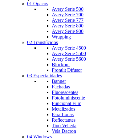
01 Opacos
Avery Serie 500
Avery Serie 700
Avery Serie 777
Avery Serie 800
Avery Serie 900
Wrapping
02 Translúcidos
Avery Serie 4500
Avery Serie 5500
Avery Serie 5600
Blockout
Frontlit Difusor
03 Especialidades
Banner
Fachadas
Fluorescentes
Fotoluminiscente
Funcional Film
Metalizados
Para Lonas
Reflectantes
Tipo Velleda
Vela Dacron
04 Windows