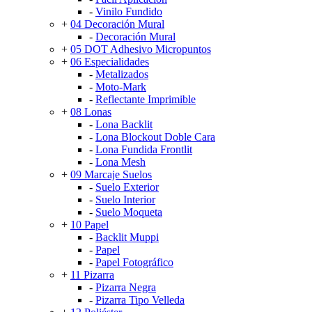
-
Vinilo Fundido
+
04 Decoración Mural
-
Decoración Mural
+
05 DOT Adhesivo Micropuntos
+
06 Especialidades
-
Metalizados
-
Moto-Mark
-
Reflectante Imprimible
+
08 Lonas
-
Lona Backlit
-
Lona Blockout Doble Cara
-
Lona Fundida Frontlit
-
Lona Mesh
+
09 Marcaje Suelos
-
Suelo Exterior
-
Suelo Interior
-
Suelo Moqueta
+
10 Papel
-
Backlit Muppi
-
Papel
-
Papel Fotográfico
+
11 Pizarra
-
Pizarra Negra
-
Pizarra Tipo Velleda