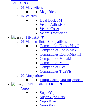
VELCRO
01 Magnéticos
Magnéticos
02 Velcros
Dual Lock 3M
Velcro Adhesivo
Velcro Coser
Velcro Troquelado
TINTAS
▼
01 Marabú Tintas Compatibles
Compatibles EcosolMax I
Compatibles EcosolMax II
Compatibles EcosolMax III
Compatibles Mimaki
Compatibles Mutoh
Compatibles Océ
Compatibles TrueVis
02 Limpiadores
Limpiadores para Impresoras
PAPEL SINTÉTICO
▼
Yupo
Super Yupo
Super Yupo Plus
Yupo Blue
Yupo Food