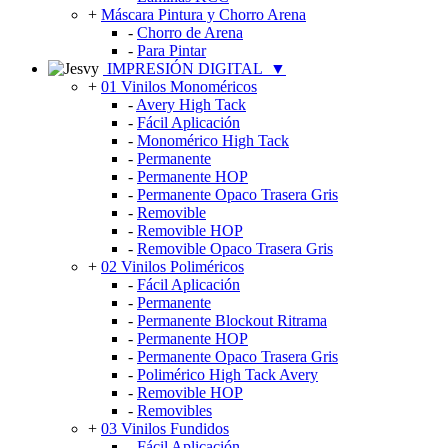
+
Máscara Pintura y Chorro Arena
-
Chorro de Arena
-
Para Pintar
IMPRESIÓN DIGITAL
▼
+
01 Vinilos Monoméricos
-
Avery High Tack
-
Fácil Aplicación
-
Monomérico High Tack
-
Permanente
-
Permanente HOP
-
Permanente Opaco Trasera Gris
-
Removible
-
Removible HOP
-
Removible Opaco Trasera Gris
+
02 Vinilos Poliméricos
-
Fácil Aplicación
-
Permanente
-
Permanente Blockout Ritrama
-
Permanente HOP
-
Permanente Opaco Trasera Gris
-
Polimérico High Tack Avery
-
Removible HOP
-
Removibles
+
03 Vinilos Fundidos
-
Fácil Aplicación