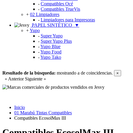
-
Compatibles Océ
-
Compatibles TrueVis
+
02 Limpiadores
-
Limpiadores para Impresoras
PAPEL SINTÉTICO
▼
+
Yupo
-
Super Yupo
-
Super Yupo Plus
-
Yupo Blue
-
Yupo Food
-
Yupo Tako
Resultado de la búsqueda:
mostrando
a
de
coincidencias.
×
« Anterior
Siguiente »
Inicio
01 Marabú Tintas Compatibles
Compatibles EcosolMax III
Compatibles EcosolMax III