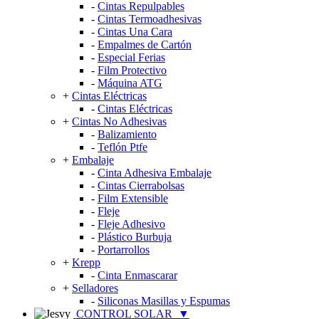
-
Cintas Repulpables
-
Cintas Termoadhesivas
-
Cintas Una Cara
-
Empalmes de Cartón
-
Especial Ferias
-
Film Protectivo
-
Máquina ATG
+
Cintas Eléctricas
-
Cintas Eléctricas
+
Cintas No Adhesivas
-
Balizamiento
-
Teflón Ptfe
+
Embalaje
-
Cinta Adhesiva Embalaje
-
Cintas Cierrabolsas
-
Film Extensible
-
Fleje
-
Fleje Adhesivo
-
Plástico Burbuja
-
Portarrollos
+
Krepp
-
Cinta Enmascarar
+
Selladores
-
Siliconas Masillas y Espumas
CONTROL SOLAR
▼