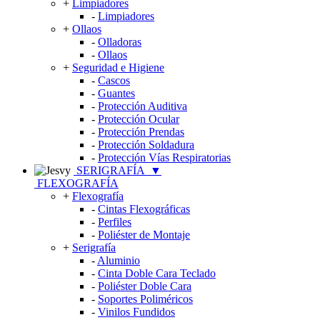
+
Limpiadores
-
Limpiadores
+
Ollaos
-
Olladoras
-
Ollaos
+
Seguridad e Higiene
-
Cascos
-
Guantes
-
Protección Auditiva
-
Protección Ocular
-
Protección Prendas
-
Protección Soldadura
-
Protección Vías Respiratorias
SERIGRAFÍA
▼
FLEXOGRAFÍA
+
Flexografía
-
Cintas Flexográficas
-
Perfiles
-
Poliéster de Montaje
+
Serigrafía
-
Aluminio
-
Cinta Doble Cara Teclado
-
Poliéster Doble Cara
-
Soportes Poliméricos
-
Vinilos Fundidos