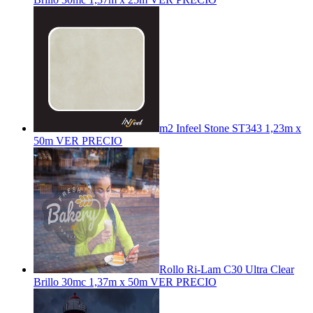
m2 Infeel Stone ST343 1,23m x
50m
VER PRECIO
Rollo Ri-Lam C30 Ultra Clear
Brillo 30mc 1,37m x 50m
VER PRECIO