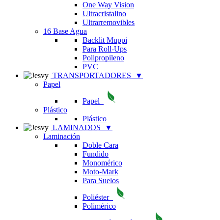
One Way Vision
Ultracristalino
Ultrarremovibles
16 Base Agua
Backlit Muppi
Para Roll-Ups
Polipropileno
PVC
TRANSPORTADORES
▼
Papel
Papel
Plástico
Plástico
LAMINADOS
▼
Laminación
Doble Cara
Fundido
Monomérico
Moto-Mark
Para Suelos
Poliéster
Polimérico