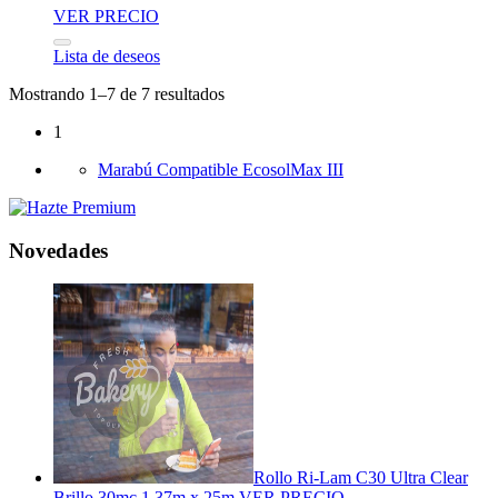
VER PRECIO
Lista de deseos
Mostrando 1–7 de 7 resultados
1
Marabú Compatible EcosolMax III
Novedades
Rollo Ri-Lam C30 Ultra Clear
Brillo 30mc 1,37m x 25m
VER PRECIO