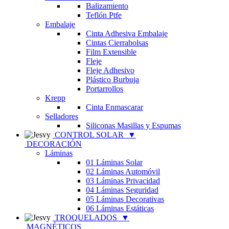
Balizamiento
Teflón Ptfe
Embalaje
Cinta Adhesiva Embalaje
Cintas Cierrabolsas
Film Extensible
Fleje
Fleje Adhesivo
Plástico Burbuja
Portarrollos
Krepp
Cinta Enmascarar
Selladores
Siliconas Masillas y Espumas
CONTROL SOLAR
▼
DECORACIÓN
Láminas
01 Láminas Solar
02 Láminas Automóvil
03 Láminas Privacidad
04 Láminas Seguridad
05 Láminas Decorativas
06 Láminas Estáticas
TROQUELADOS
▼
MAGNÉTICOS