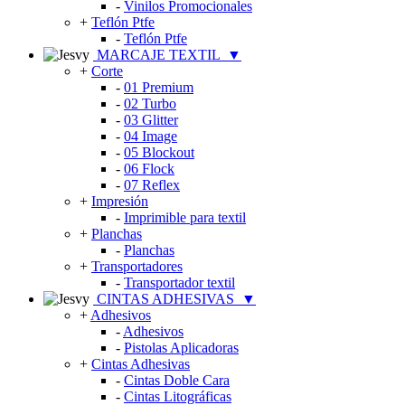
-
Vinilos Promocionales
+
Teflón Ptfe
-
Teflón Ptfe
MARCAJE TEXTIL
▼
+
Corte
-
01 Premium
-
02 Turbo
-
03 Glitter
-
04 Image
-
05 Blockout
-
06 Flock
-
07 Reflex
+
Impresión
-
Imprimible para textil
+
Planchas
-
Planchas
+
Transportadores
-
Transportador textil
CINTAS ADHESIVAS
▼
+
Adhesivos
-
Adhesivos
-
Pistolas Aplicadoras
+
Cintas Adhesivas
-
Cintas Doble Cara
-
Cintas Litográficas