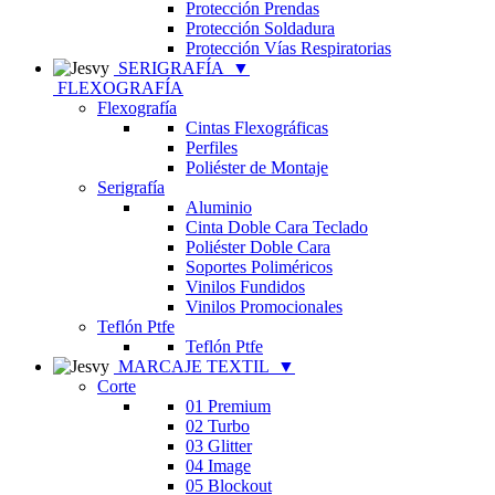
Protección Prendas
Protección Soldadura
Protección Vías Respiratorias
SERIGRAFÍA
▼
FLEXOGRAFÍA
Flexografía
Cintas Flexográficas
Perfiles
Poliéster de Montaje
Serigrafía
Aluminio
Cinta Doble Cara Teclado
Poliéster Doble Cara
Soportes Poliméricos
Vinilos Fundidos
Vinilos Promocionales
Teflón Ptfe
Teflón Ptfe
MARCAJE TEXTIL
▼
Corte
01 Premium
02 Turbo
03 Glitter
04 Image
05 Blockout