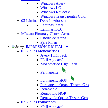
Windows Avery
Windows LG
Windows Reflectiv
Windows Transparentes Color
05 Láminas Deco Interiorismo
Láminas Infeel
Láminas KCC
Máscara Pintura y Chorro Arena
Chorro de Arena
Para Pintar
IMPRESIÓN DIGITAL
▼
01 Vinilos Monoméricos
Avery High Tack
Fácil Aplicación
Monomérico High Tack
Permanente
Permanente HOP
Permanente Opaco Trasera Gris
Removible
Removible HOP
Removible Opaco Trasera Gris
02 Vinilos Poliméricos
Fácil Aplicación