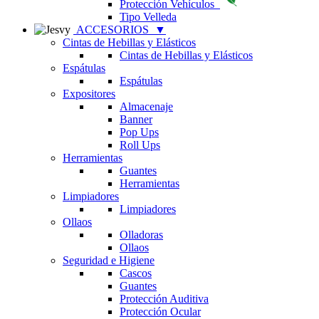
Protección Vehículos
Tipo Velleda
ACCESORIOS
▼
Cintas de Hebillas y Elásticos
Cintas de Hebillas y Elásticos
Espátulas
Espátulas
Expositores
Almacenaje
Banner
Pop Ups
Roll Ups
Herramientas
Guantes
Herramientas
Limpiadores
Limpiadores
Ollaos
Olladoras
Ollaos
Seguridad e Higiene
Cascos
Guantes
Protección Auditiva
Protección Ocular