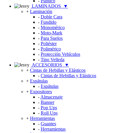
-
Plástico
LAMINADOS
▼
+
Laminación
-
Doble Cara
-
Fundido
-
Monomérico
-
Moto-Mark
-
Para Suelos
-
Poliéster
-
Polimérico
-
Protección Vehículos
-
Tipo Velleda
ACCESORIOS
▼
+
Cintas de Hebillas y Elásticos
-
Cintas de Hebillas y Elásticos
+
Espátulas
-
Espátulas
+
Expositores
-
Almacenaje
-
Banner
-
Pop Ups
-
Roll Ups
+
Herramientas
-
Guantes
-
Herramientas