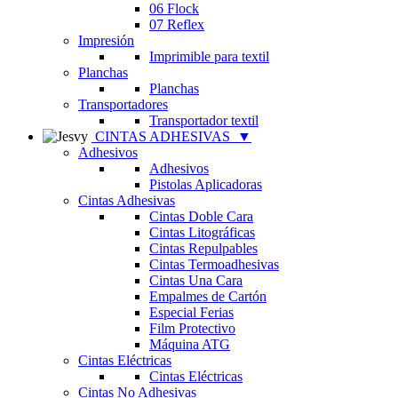
06 Flock
07 Reflex
Impresión
Imprimible para textil
Planchas
Planchas
Transportadores
Transportador textil
CINTAS ADHESIVAS
▼
Adhesivos
Adhesivos
Pistolas Aplicadoras
Cintas Adhesivas
Cintas Doble Cara
Cintas Litográficas
Cintas Repulpables
Cintas Termoadhesivas
Cintas Una Cara
Empalmes de Cartón
Especial Ferias
Film Protectivo
Máquina ATG
Cintas Eléctricas
Cintas Eléctricas
Cintas No Adhesivas