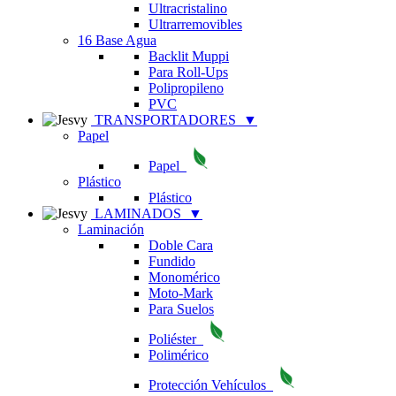
Ultracristalino
Ultrarremovibles
16 Base Agua
Backlit Muppi
Para Roll-Ups
Polipropileno
PVC
TRANSPORTADORES
▼
Papel
Papel
Plástico
Plástico
LAMINADOS
▼
Laminación
Doble Cara
Fundido
Monomérico
Moto-Mark
Para Suelos
Poliéster
Polimérico
Protección Vehículos