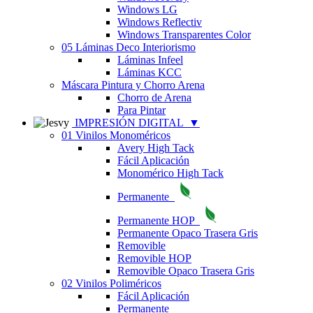
Windows LG
Windows Reflectiv
Windows Transparentes Color
05 Láminas Deco Interiorismo
Láminas Infeel
Láminas KCC
Máscara Pintura y Chorro Arena
Chorro de Arena
Para Pintar
IMPRESIÓN DIGITAL
▼
01 Vinilos Monoméricos
Avery High Tack
Fácil Aplicación
Monomérico High Tack
Permanente
Permanente HOP
Permanente Opaco Trasera Gris
Removible
Removible HOP
Removible Opaco Trasera Gris
02 Vinilos Poliméricos
Fácil Aplicación
Permanente