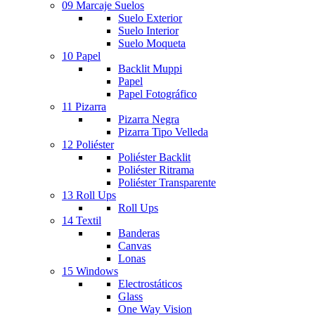
09 Marcaje Suelos
Suelo Exterior
Suelo Interior
Suelo Moqueta
10 Papel
Backlit Muppi
Papel
Papel Fotográfico
11 Pizarra
Pizarra Negra
Pizarra Tipo Velleda
12 Poliéster
Poliéster Backlit
Poliéster Ritrama
Poliéster Transparente
13 Roll Ups
Roll Ups
14 Textil
Banderas
Canvas
Lonas
15 Windows
Electrostáticos
Glass
One Way Vision