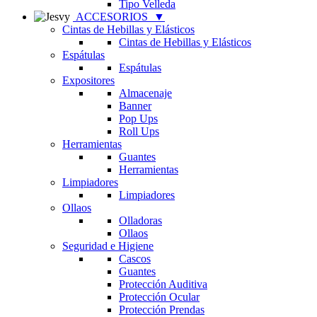
Tipo Velleda
ACCESORIOS
▼
Cintas de Hebillas y Elásticos
Cintas de Hebillas y Elásticos
Espátulas
Espátulas
Expositores
Almacenaje
Banner
Pop Ups
Roll Ups
Herramientas
Guantes
Herramientas
Limpiadores
Limpiadores
Ollaos
Olladoras
Ollaos
Seguridad e Higiene
Cascos
Guantes
Protección Auditiva
Protección Ocular
Protección Prendas