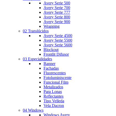
Avery Serie 500
Avery Serie 700
Avery Serie 777
Avery Serie 800
Avery Serie 900
Wrapping
02 Translúcidos
Avery Serie 4500
Avery Serie 5500
Avery Serie 5600
Blockout
Frontlit Difusor
03 Especialidades
Banner
Fachadas
Fluorescentes
Fotoluminiscente
Funcional Film
Metalizados
Para Lonas
Reflectantes
Tipo Velleda
Vela Dacron
04 Windows
Windows Avery