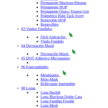
Permanente Blockout Ritrama
Permanente HOP
Permanente Opaco Trasera Gris
Polimérico High Tack Avery
Removible HOP
Removibles
03 Vinilos Fundidos
Fácil Aplicación
Vinilo Fundido
04 Decoración Mural
Decoración Mural
05 DOT Adhesivo Micropuntos
06 Especialidades
Metalizados
Moto-Mark
Reflectante Imprimible
08 Lonas
Lona Backlit
Lona Blockout Doble Cara
Lona Fundida Frontlit
Lona Mesh