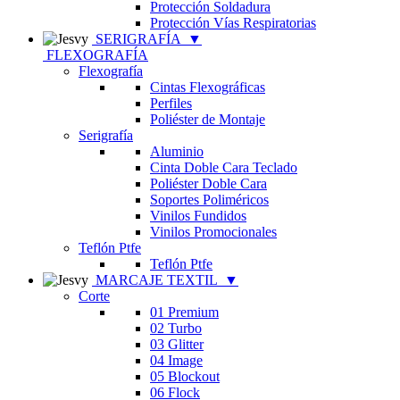
Protección Soldadura
Protección Vías Respiratorias
SERIGRAFÍA
▼
FLEXOGRAFÍA
Flexografía
Cintas Flexográficas
Perfiles
Poliéster de Montaje
Serigrafía
Aluminio
Cinta Doble Cara Teclado
Poliéster Doble Cara
Soportes Poliméricos
Vinilos Fundidos
Vinilos Promocionales
Teflón Ptfe
Teflón Ptfe
MARCAJE TEXTIL
▼
Corte
01 Premium
02 Turbo
03 Glitter
04 Image
05 Blockout
06 Flock