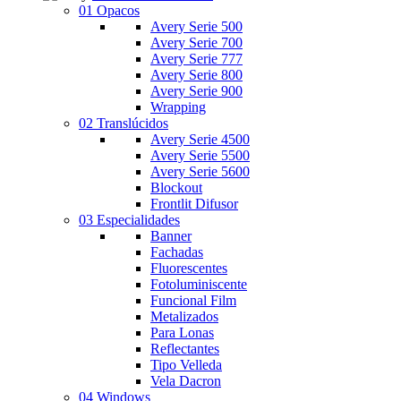
01 Opacos
Avery Serie 500
Avery Serie 700
Avery Serie 777
Avery Serie 800
Avery Serie 900
Wrapping
02 Translúcidos
Avery Serie 4500
Avery Serie 5500
Avery Serie 5600
Blockout
Frontlit Difusor
03 Especialidades
Banner
Fachadas
Fluorescentes
Fotoluminiscente
Funcional Film
Metalizados
Para Lonas
Reflectantes
Tipo Velleda
Vela Dacron
04 Windows