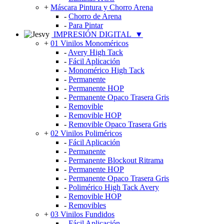
+
Máscara Pintura y Chorro Arena
-
Chorro de Arena
-
Para Pintar
IMPRESIÓN DIGITAL
▼
+
01 Vinilos Monoméricos
-
Avery High Tack
-
Fácil Aplicación
-
Monomérico High Tack
-
Permanente
-
Permanente HOP
-
Permanente Opaco Trasera Gris
-
Removible
-
Removible HOP
-
Removible Opaco Trasera Gris
+
02 Vinilos Poliméricos
-
Fácil Aplicación
-
Permanente
-
Permanente Blockout Ritrama
-
Permanente HOP
-
Permanente Opaco Trasera Gris
-
Polimérico High Tack Avery
-
Removible HOP
-
Removibles
+
03 Vinilos Fundidos
-
Fácil Aplicación