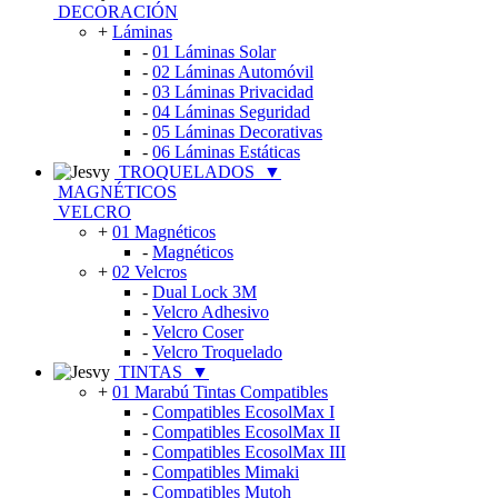
DECORACIÓN
+
Láminas
-
01 Láminas Solar
-
02 Láminas Automóvil
-
03 Láminas Privacidad
-
04 Láminas Seguridad
-
05 Láminas Decorativas
-
06 Láminas Estáticas
TROQUELADOS
▼
MAGNÉTICOS
VELCRO
+
01 Magnéticos
-
Magnéticos
+
02 Velcros
-
Dual Lock 3M
-
Velcro Adhesivo
-
Velcro Coser
-
Velcro Troquelado
TINTAS
▼
+
01 Marabú Tintas Compatibles
-
Compatibles EcosolMax I
-
Compatibles EcosolMax II
-
Compatibles EcosolMax III
-
Compatibles Mimaki
-
Compatibles Mutoh