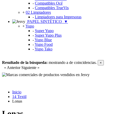
-
Compatibles Océ
-
Compatibles TrueVis
+
02 Limpiadores
-
Limpiadores para Impresoras
PAPEL SINTÉTICO
▼
+
Yupo
-
Super Yupo
-
Super Yupo Plus
-
Yupo Blue
-
Yupo Food
-
Yupo Tako
Resultado de la búsqueda:
mostrando
a
de
coincidencias.
×
« Anterior
Siguiente »
Inicio
14 Textil
Lonas
Lonas