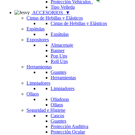
Protección Vehículos
Tipo Velleda
ACCESORIOS
▼
Cintas de Hebillas y Elásticos
Cintas de Hebillas y Elásticos
Espátulas
Espátulas
Expositores
Almacenaje
Banner
Pop Ups
Roll Ups
Herramientas
Guantes
Herramientas
Limpiadores
Limpiadores
Ollaos
Olladoras
Ollaos
Seguridad e Higiene
Cascos
Guantes
Protección Auditiva
Protección Ocular