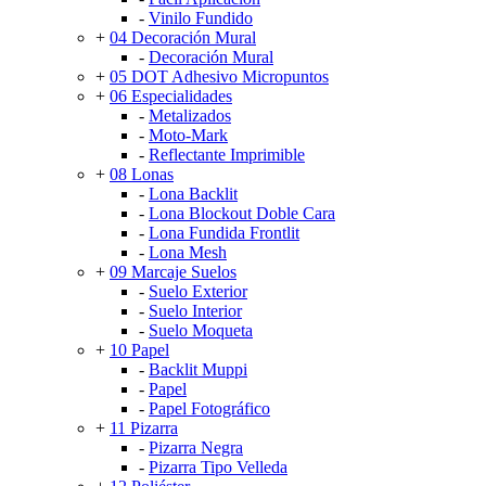
-
Vinilo Fundido
+
04 Decoración Mural
-
Decoración Mural
+
05 DOT Adhesivo Micropuntos
+
06 Especialidades
-
Metalizados
-
Moto-Mark
-
Reflectante Imprimible
+
08 Lonas
-
Lona Backlit
-
Lona Blockout Doble Cara
-
Lona Fundida Frontlit
-
Lona Mesh
+
09 Marcaje Suelos
-
Suelo Exterior
-
Suelo Interior
-
Suelo Moqueta
+
10 Papel
-
Backlit Muppi
-
Papel
-
Papel Fotográfico
+
11 Pizarra
-
Pizarra Negra
-
Pizarra Tipo Velleda