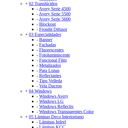
+
02 Translúcidos
-
Avery Serie 4500
-
Avery Serie 5500
-
Avery Serie 5600
-
Blockout
-
Frontlit Difusor
+
03 Especialidades
-
Banner
-
Fachadas
-
Fluorescentes
-
Fotoluminiscente
-
Funcional Film
-
Metalizados
-
Para Lonas
-
Reflectantes
-
Tipo Velleda
-
Vela Dacron
+
04 Windows
-
Windows Avery
-
Windows LG
-
Windows Reflectiv
-
Windows Transparentes Color
+
05 Láminas Deco Interiorismo
-
Láminas Infeel
-
Láminas KCC