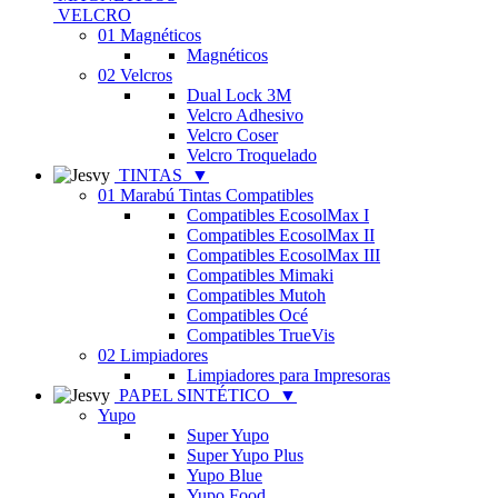
VELCRO
01 Magnéticos
Magnéticos
02 Velcros
Dual Lock 3M
Velcro Adhesivo
Velcro Coser
Velcro Troquelado
TINTAS
▼
01 Marabú Tintas Compatibles
Compatibles EcosolMax I
Compatibles EcosolMax II
Compatibles EcosolMax III
Compatibles Mimaki
Compatibles Mutoh
Compatibles Océ
Compatibles TrueVis
02 Limpiadores
Limpiadores para Impresoras
PAPEL SINTÉTICO
▼
Yupo
Super Yupo
Super Yupo Plus
Yupo Blue
Yupo Food