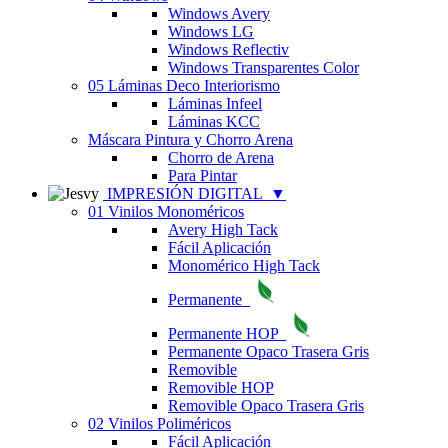
Windows Avery
Windows LG
Windows Reflectiv
Windows Transparentes Color
05 Láminas Deco Interiorismo
Láminas Infeel
Láminas KCC
Máscara Pintura y Chorro Arena
Chorro de Arena
Para Pintar
IMPRESIÓN DIGITAL
▼
01 Vinilos Monoméricos
Avery High Tack
Fácil Aplicación
Monomérico High Tack
Permanente
Permanente HOP
Permanente Opaco Trasera Gris
Removible
Removible HOP
Removible Opaco Trasera Gris
02 Vinilos Poliméricos
Fácil Aplicación