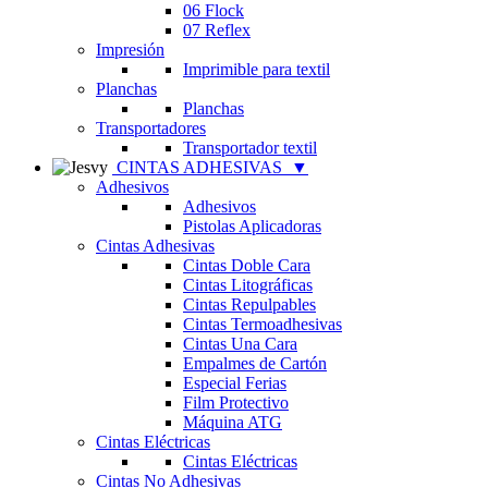
06 Flock
07 Reflex
Impresión
Imprimible para textil
Planchas
Planchas
Transportadores
Transportador textil
CINTAS ADHESIVAS
▼
Adhesivos
Adhesivos
Pistolas Aplicadoras
Cintas Adhesivas
Cintas Doble Cara
Cintas Litográficas
Cintas Repulpables
Cintas Termoadhesivas
Cintas Una Cara
Empalmes de Cartón
Especial Ferias
Film Protectivo
Máquina ATG
Cintas Eléctricas
Cintas Eléctricas
Cintas No Adhesivas