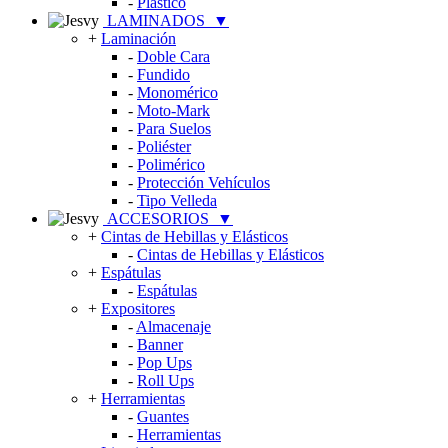
-
Plástico
LAMINADOS
▼
+
Laminación
-
Doble Cara
-
Fundido
-
Monomérico
-
Moto-Mark
-
Para Suelos
-
Poliéster
-
Polimérico
-
Protección Vehículos
-
Tipo Velleda
ACCESORIOS
▼
+
Cintas de Hebillas y Elásticos
-
Cintas de Hebillas y Elásticos
+
Espátulas
-
Espátulas
+
Expositores
-
Almacenaje
-
Banner
-
Pop Ups
-
Roll Ups
+
Herramientas
-
Guantes
-
Herramientas