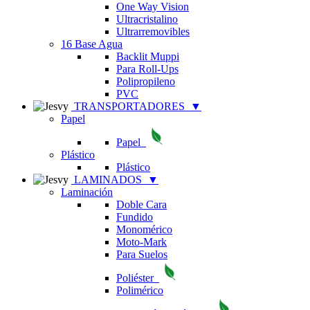
One Way Vision
Ultracristalino
Ultrarremovibles
16 Base Agua
Backlit Muppi
Para Roll-Ups
Polipropileno
PVC
TRANSPORTADORES
▼
Papel
Papel
Plástico
Plástico
LAMINADOS
▼
Laminación
Doble Cara
Fundido
Monomérico
Moto-Mark
Para Suelos
Poliéster
Polimérico