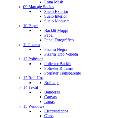
Lona Mesh
09 Marcaje Suelos
Suelo Exterior
Suelo Interior
Suelo Moqueta
10 Papel
Backlit Muppi
Papel
Papel Fotográfico
11 Pizarra
Pizarra Negra
Pizarra Tipo Velleda
12 Poliéster
Poliéster Backlit
Poliéster Ritrama
Poliéster Transparente
13 Roll Ups
Roll Ups
14 Textil
Banderas
Canvas
Lonas
15 Windows
Electrostáticos
Glass