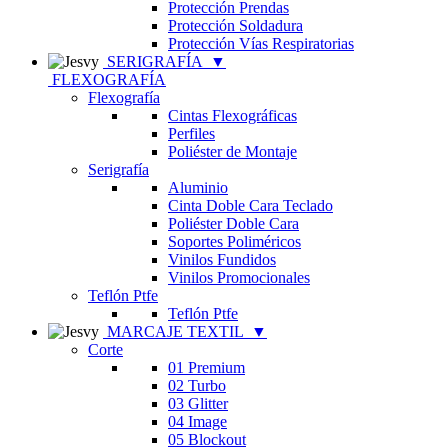
Protección Prendas
Protección Soldadura
Protección Vías Respiratorias
SERIGRAFÍA
▼
FLEXOGRAFÍA
Flexografía
Cintas Flexográficas
Perfiles
Poliéster de Montaje
Serigrafía
Aluminio
Cinta Doble Cara Teclado
Poliéster Doble Cara
Soportes Poliméricos
Vinilos Fundidos
Vinilos Promocionales
Teflón Ptfe
Teflón Ptfe
MARCAJE TEXTIL
▼
Corte
01 Premium
02 Turbo
03 Glitter
04 Image
05 Blockout