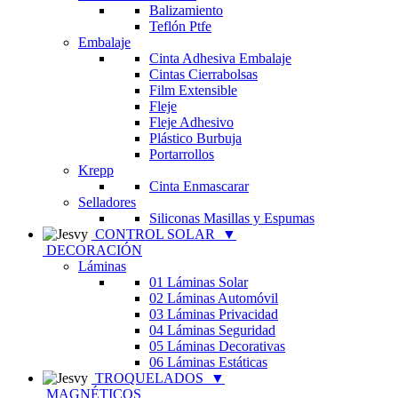
Balizamiento
Teflón Ptfe
Embalaje
Cinta Adhesiva Embalaje
Cintas Cierrabolsas
Film Extensible
Fleje
Fleje Adhesivo
Plástico Burbuja
Portarrollos
Krepp
Cinta Enmascarar
Selladores
Siliconas Masillas y Espumas
CONTROL SOLAR
▼
DECORACIÓN
Láminas
01 Láminas Solar
02 Láminas Automóvil
03 Láminas Privacidad
04 Láminas Seguridad
05 Láminas Decorativas
06 Láminas Estáticas
TROQUELADOS
▼
MAGNÉTICOS