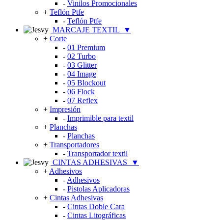
-
Vinilos Promocionales
+
Teflón Ptfe
-
Teflón Ptfe
MARCAJE TEXTIL
▼
+
Corte
-
01 Premium
-
02 Turbo
-
03 Glitter
-
04 Image
-
05 Blockout
-
06 Flock
-
07 Reflex
+
Impresión
-
Imprimible para textil
+
Planchas
-
Planchas
+
Transportadores
-
Transportador textil
CINTAS ADHESIVAS
▼
+
Adhesivos
-
Adhesivos
-
Pistolas Aplicadoras
+
Cintas Adhesivas
-
Cintas Doble Cara
-
Cintas Litográficas