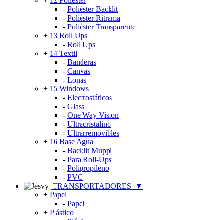
+
12 Poliéster
-
Poliéster Backlit
-
Poliéster Ritrama
-
Poliéster Transparente
+
13 Roll Ups
-
Roll Ups
+
14 Textil
-
Banderas
-
Canvas
-
Lonas
+
15 Windows
-
Electrostáticos
-
Glass
-
One Way Vision
-
Ultracristalino
-
Ultrarremovibles
+
16 Base Agua
-
Backlit Muppi
-
Para Roll-Ups
-
Polipropileno
-
PVC
TRANSPORTADORES
▼
+
Papel
-
Papel
+
Plástico