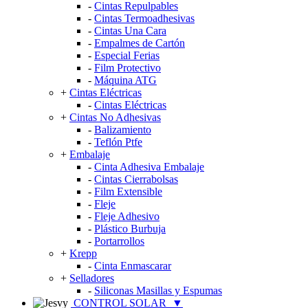
-
Cintas Repulpables
-
Cintas Termoadhesivas
-
Cintas Una Cara
-
Empalmes de Cartón
-
Especial Ferias
-
Film Protectivo
-
Máquina ATG
+
Cintas Eléctricas
-
Cintas Eléctricas
+
Cintas No Adhesivas
-
Balizamiento
-
Teflón Ptfe
+
Embalaje
-
Cinta Adhesiva Embalaje
-
Cintas Cierrabolsas
-
Film Extensible
-
Fleje
-
Fleje Adhesivo
-
Plástico Burbuja
-
Portarrollos
+
Krepp
-
Cinta Enmascarar
+
Selladores
-
Siliconas Masillas y Espumas
CONTROL SOLAR
▼