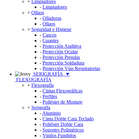
+
Limpiadores
-
Limpiadores
+
Ollaos
-
Olladoras
-
Ollaos
+
Seguridad e Higiene
-
Cascos
-
Guantes
-
Protección Auditiva
-
Protección Ocular
-
Protección Prendas
-
Protección Soldadura
-
Protección Vías Respiratorias
SERIGRAFÍA
▼
FLEXOGRAFÍA
+
Flexografía
-
Cintas Flexográficas
-
Perfiles
-
Poliéster de Montaje
+
Serigrafía
-
Aluminio
-
Cinta Doble Cara Teclado
-
Poliéster Doble Cara
-
Soportes Poliméricos
-
Vinilos Fundidos