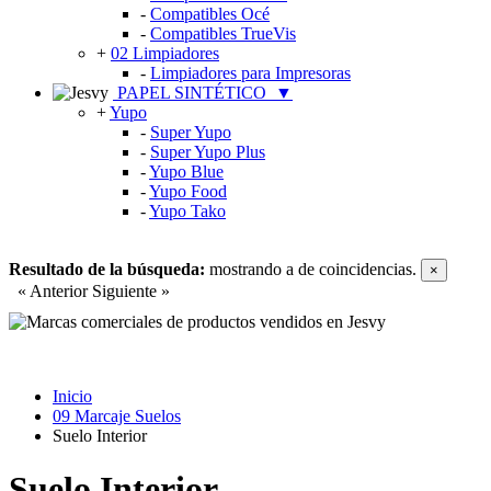
-
Compatibles Océ
-
Compatibles TrueVis
+
02 Limpiadores
-
Limpiadores para Impresoras
PAPEL SINTÉTICO
▼
+
Yupo
-
Super Yupo
-
Super Yupo Plus
-
Yupo Blue
-
Yupo Food
-
Yupo Tako
Resultado de la búsqueda:
mostrando
a
de
coincidencias.
×
« Anterior
Siguiente »
Inicio
09 Marcaje Suelos
Suelo Interior
Suelo Interior