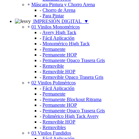
+
Máscara Pintura y Chorro Arena
-
Chorro de Arena
-
Para Pintar
IMPRESIÓN DIGITAL
▼
+
01 Vinilos Monoméricos
-
Avery High Tack
-
Fácil Aplicación
-
Monomérico High Tack
-
Permanente
-
Permanente HOP
-
Permanente Opaco Trasera Gris
-
Removible
-
Removible HOP
-
Removible Opaco Trasera Gris
+
02 Vinilos Poliméricos
-
Fácil Aplicación
-
Permanente
-
Permanente Blockout Ritrama
-
Permanente HOP
-
Permanente Opaco Trasera Gris
-
Polimérico High Tack Avery
-
Removible HOP
-
Removibles
+
03 Vinilos Fundidos
-
Fácil Aplicación