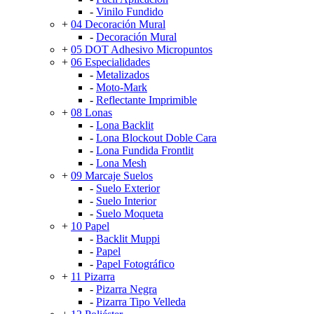
-
Vinilo Fundido
+
04 Decoración Mural
-
Decoración Mural
+
05 DOT Adhesivo Micropuntos
+
06 Especialidades
-
Metalizados
-
Moto-Mark
-
Reflectante Imprimible
+
08 Lonas
-
Lona Backlit
-
Lona Blockout Doble Cara
-
Lona Fundida Frontlit
-
Lona Mesh
+
09 Marcaje Suelos
-
Suelo Exterior
-
Suelo Interior
-
Suelo Moqueta
+
10 Papel
-
Backlit Muppi
-
Papel
-
Papel Fotográfico
+
11 Pizarra
-
Pizarra Negra
-
Pizarra Tipo Velleda