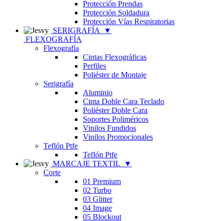
Protección Prendas
Protección Soldadura
Protección Vías Respiratorias
SERIGRAFÍA
▼
FLEXOGRAFÍA
Flexografía
Cintas Flexográficas
Perfiles
Poliéster de Montaje
Serigrafía
Aluminio
Cinta Doble Cara Teclado
Poliéster Doble Cara
Soportes Poliméricos
Vinilos Fundidos
Vinilos Promocionales
Teflón Ptfe
Teflón Ptfe
MARCAJE TEXTIL
▼
Corte
01 Premium
02 Turbo
03 Glitter
04 Image
05 Blockout