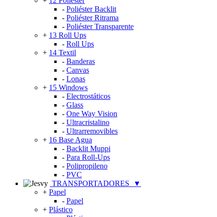
+
12 Poliéster
-
Poliéster Backlit
-
Poliéster Ritrama
-
Poliéster Transparente
+
13 Roll Ups
-
Roll Ups
+
14 Textil
-
Banderas
-
Canvas
-
Lonas
+
15 Windows
-
Electrostáticos
-
Glass
-
One Way Vision
-
Ultracristalino
-
Ultrarremovibles
+
16 Base Agua
-
Backlit Muppi
-
Para Roll-Ups
-
Polipropileno
-
PVC
TRANSPORTADORES
▼
+
Papel
-
Papel
+
Plástico