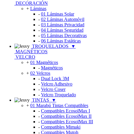
DECORACIÓN
+
Láminas
-
01 Láminas Solar
-
02 Láminas Automóvil
-
03 Láminas Privacidad
-
04 Láminas Seguridad
-
05 Láminas Decorativas
-
06 Láminas Estáticas
TROQUELADOS
▼
MAGNÉTICOS
VELCRO
+
01 Magnéticos
-
Magnéticos
+
02 Velcros
-
Dual Lock 3M
-
Velcro Adhesivo
-
Velcro Coser
-
Velcro Troquelado
TINTAS
▼
+
01 Marabú Tintas Compatibles
-
Compatibles EcosolMax I
-
Compatibles EcosolMax II
-
Compatibles EcosolMax III
-
Compatibles Mimaki
-
Compatibles Mutoh