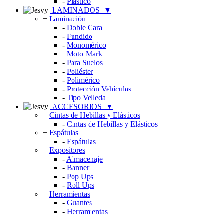
-
Plástico
LAMINADOS
▼
+
Laminación
-
Doble Cara
-
Fundido
-
Monomérico
-
Moto-Mark
-
Para Suelos
-
Poliéster
-
Polimérico
-
Protección Vehículos
-
Tipo Velleda
ACCESORIOS
▼
+
Cintas de Hebillas y Elásticos
-
Cintas de Hebillas y Elásticos
+
Espátulas
-
Espátulas
+
Expositores
-
Almacenaje
-
Banner
-
Pop Ups
-
Roll Ups
+
Herramientas
-
Guantes
-
Herramientas