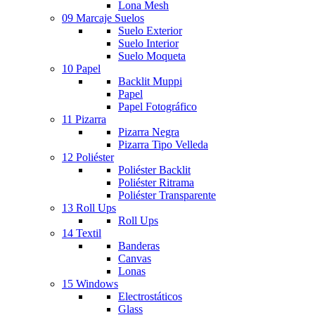
Lona Mesh
09 Marcaje Suelos
Suelo Exterior
Suelo Interior
Suelo Moqueta
10 Papel
Backlit Muppi
Papel
Papel Fotográfico
11 Pizarra
Pizarra Negra
Pizarra Tipo Velleda
12 Poliéster
Poliéster Backlit
Poliéster Ritrama
Poliéster Transparente
13 Roll Ups
Roll Ups
14 Textil
Banderas
Canvas
Lonas
15 Windows
Electrostáticos
Glass