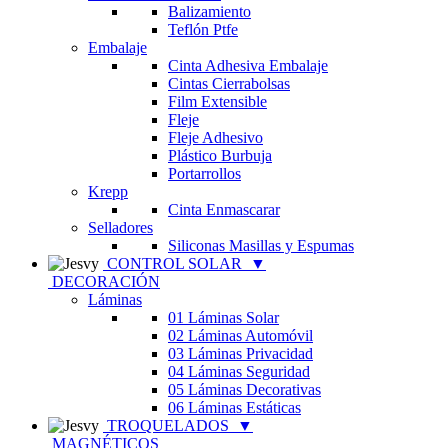
Balizamiento
Teflón Ptfe
Embalaje
Cinta Adhesiva Embalaje
Cintas Cierrabolsas
Film Extensible
Fleje
Fleje Adhesivo
Plástico Burbuja
Portarrollos
Krepp
Cinta Enmascarar
Selladores
Siliconas Masillas y Espumas
CONTROL SOLAR
▼
DECORACIÓN
Láminas
01 Láminas Solar
02 Láminas Automóvil
03 Láminas Privacidad
04 Láminas Seguridad
05 Láminas Decorativas
06 Láminas Estáticas
TROQUELADOS
▼
MAGNÉTICOS