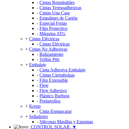
-
Cintas Repulpables
-
Cintas Termoadhesivas
-
Cintas Una Cara
-
Empalmes de Cartón
-
Especial Ferias
-
Film Protectivo
-
Máquina ATG
+
Cintas Eléctricas
-
Cintas Eléctricas
+
Cintas No Adhesivas
-
Balizamiento
-
Teflón Ptfe
+
Embalaje
-
Cinta Adhesiva Embalaje
-
Cintas Cierrabolsas
-
Film Extensible
-
Fleje
-
Fleje Adhesivo
-
Plástico Burbuja
-
Portarrollos
+
Krepp
-
Cinta Enmascarar
+
Selladores
-
Siliconas Masillas y Espumas
CONTROL SOLAR
▼