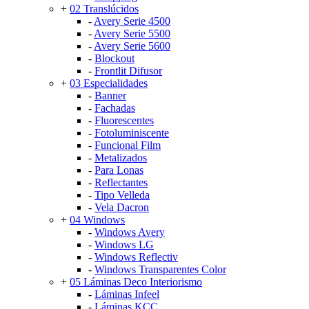
+
02 Translúcidos
-
Avery Serie 4500
-
Avery Serie 5500
-
Avery Serie 5600
-
Blockout
-
Frontlit Difusor
+
03 Especialidades
-
Banner
-
Fachadas
-
Fluorescentes
-
Fotoluminiscente
-
Funcional Film
-
Metalizados
-
Para Lonas
-
Reflectantes
-
Tipo Velleda
-
Vela Dacron
+
04 Windows
-
Windows Avery
-
Windows LG
-
Windows Reflectiv
-
Windows Transparentes Color
+
05 Láminas Deco Interiorismo
-
Láminas Infeel
-
Láminas KCC