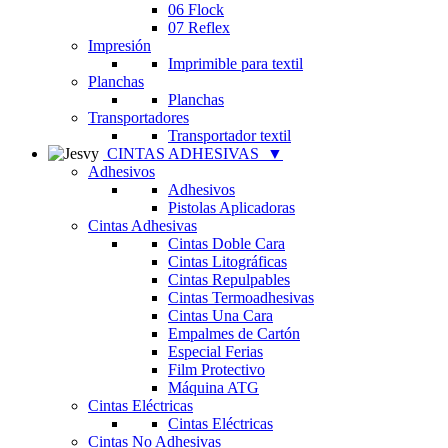
06 Flock
07 Reflex
Impresión
Imprimible para textil
Planchas
Planchas
Transportadores
Transportador textil
CINTAS ADHESIVAS
▼
Adhesivos
Adhesivos
Pistolas Aplicadoras
Cintas Adhesivas
Cintas Doble Cara
Cintas Litográficas
Cintas Repulpables
Cintas Termoadhesivas
Cintas Una Cara
Empalmes de Cartón
Especial Ferias
Film Protectivo
Máquina ATG
Cintas Eléctricas
Cintas Eléctricas
Cintas No Adhesivas