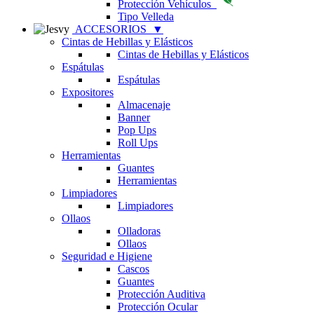
Protección Vehículos
Tipo Velleda
ACCESORIOS
▼
Cintas de Hebillas y Elásticos
Cintas de Hebillas y Elásticos
Espátulas
Espátulas
Expositores
Almacenaje
Banner
Pop Ups
Roll Ups
Herramientas
Guantes
Herramientas
Limpiadores
Limpiadores
Ollaos
Olladoras
Ollaos
Seguridad e Higiene
Cascos
Guantes
Protección Auditiva
Protección Ocular