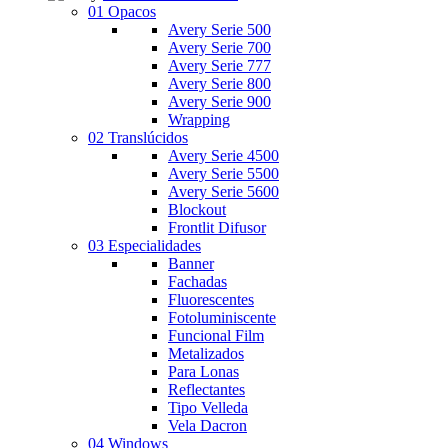
01 Opacos
Avery Serie 500
Avery Serie 700
Avery Serie 777
Avery Serie 800
Avery Serie 900
Wrapping
02 Translúcidos
Avery Serie 4500
Avery Serie 5500
Avery Serie 5600
Blockout
Frontlit Difusor
03 Especialidades
Banner
Fachadas
Fluorescentes
Fotoluminiscente
Funcional Film
Metalizados
Para Lonas
Reflectantes
Tipo Velleda
Vela Dacron
04 Windows