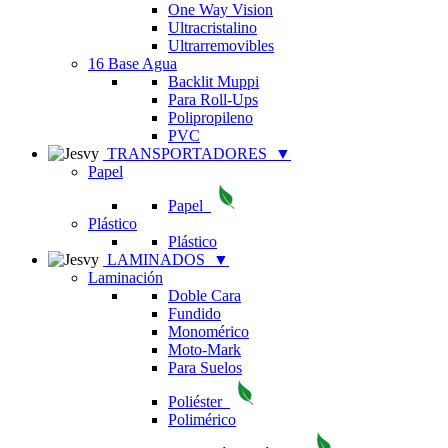
One Way Vision
Ultracristalino
Ultrarremovibles
16 Base Agua
Backlit Muppi
Para Roll-Ups
Polipropileno
PVC
TRANSPORTADORES
▼
Papel
Papel
Plástico
Plástico
LAMINADOS
▼
Laminación
Doble Cara
Fundido
Monomérico
Moto-Mark
Para Suelos
Poliéster
Polimérico