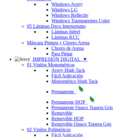
Windows Avery
Windows LG
Windows Reflectiv
Windows Transparentes Color
05 Láminas Deco Interiorismo
Láminas Infeel
Láminas KCC
Máscara Pintura y Chorro Arena
Chorro de Arena
Para Pintar
IMPRESIÓN DIGITAL
▼
01 Vinilos Monoméricos
Avery High Tack
Fácil Aplicación
Monomérico High Tack
Permanente
Permanente HOP
Permanente Opaco Trasera Gris
Removible
Removible HOP
Removible Opaco Trasera Gris
02 Vinilos Poliméricos
Fácil Aplicación