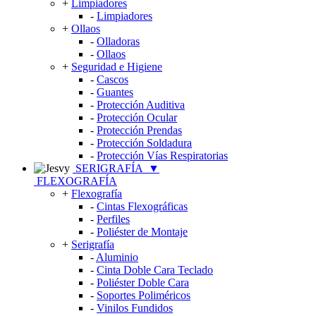
+
Limpiadores
-
Limpiadores
+
Ollaos
-
Olladoras
-
Ollaos
+
Seguridad e Higiene
-
Cascos
-
Guantes
-
Protección Auditiva
-
Protección Ocular
-
Protección Prendas
-
Protección Soldadura
-
Protección Vías Respiratorias
SERIGRAFÍA
▼
FLEXOGRAFÍA
+
Flexografía
-
Cintas Flexográficas
-
Perfiles
-
Poliéster de Montaje
+
Serigrafía
-
Aluminio
-
Cinta Doble Cara Teclado
-
Poliéster Doble Cara
-
Soportes Poliméricos
-
Vinilos Fundidos