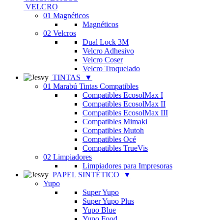
VELCRO
01 Magnéticos
Magnéticos
02 Velcros
Dual Lock 3M
Velcro Adhesivo
Velcro Coser
Velcro Troquelado
TINTAS
▼
01 Marabú Tintas Compatibles
Compatibles EcosolMax I
Compatibles EcosolMax II
Compatibles EcosolMax III
Compatibles Mimaki
Compatibles Mutoh
Compatibles Océ
Compatibles TrueVis
02 Limpiadores
Limpiadores para Impresoras
PAPEL SINTÉTICO
▼
Yupo
Super Yupo
Super Yupo Plus
Yupo Blue
Yupo Food