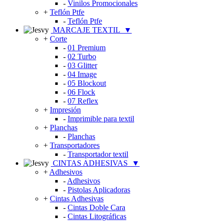
-
Vinilos Promocionales
+
Teflón Ptfe
-
Teflón Ptfe
MARCAJE TEXTIL
▼
+
Corte
-
01 Premium
-
02 Turbo
-
03 Glitter
-
04 Image
-
05 Blockout
-
06 Flock
-
07 Reflex
+
Impresión
-
Imprimible para textil
+
Planchas
-
Planchas
+
Transportadores
-
Transportador textil
CINTAS ADHESIVAS
▼
+
Adhesivos
-
Adhesivos
-
Pistolas Aplicadoras
+
Cintas Adhesivas
-
Cintas Doble Cara
-
Cintas Litográficas