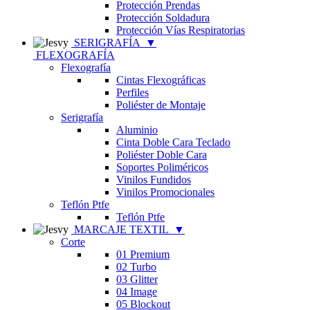
Protección Prendas
Protección Soldadura
Protección Vías Respiratorias
SERIGRAFÍA
▼
FLEXOGRAFÍA
Flexografía
Cintas Flexográficas
Perfiles
Poliéster de Montaje
Serigrafía
Aluminio
Cinta Doble Cara Teclado
Poliéster Doble Cara
Soportes Poliméricos
Vinilos Fundidos
Vinilos Promocionales
Teflón Ptfe
Teflón Ptfe
MARCAJE TEXTIL
▼
Corte
01 Premium
02 Turbo
03 Glitter
04 Image
05 Blockout