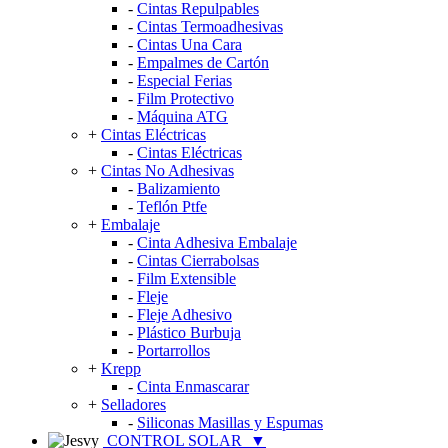
-
Cintas Repulpables
-
Cintas Termoadhesivas
-
Cintas Una Cara
-
Empalmes de Cartón
-
Especial Ferias
-
Film Protectivo
-
Máquina ATG
+
Cintas Eléctricas
-
Cintas Eléctricas
+
Cintas No Adhesivas
-
Balizamiento
-
Teflón Ptfe
+
Embalaje
-
Cinta Adhesiva Embalaje
-
Cintas Cierrabolsas
-
Film Extensible
-
Fleje
-
Fleje Adhesivo
-
Plástico Burbuja
-
Portarrollos
+
Krepp
-
Cinta Enmascarar
+
Selladores
-
Siliconas Masillas y Espumas
CONTROL SOLAR
▼