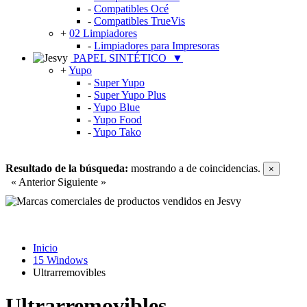
-
Compatibles Océ
-
Compatibles TrueVis
+
02 Limpiadores
-
Limpiadores para Impresoras
PAPEL SINTÉTICO
▼
+
Yupo
-
Super Yupo
-
Super Yupo Plus
-
Yupo Blue
-
Yupo Food
-
Yupo Tako
Resultado de la búsqueda:
mostrando
a
de
coincidencias.
×
« Anterior
Siguiente »
Inicio
15 Windows
Ultrarremovibles
Ultrarremovibles