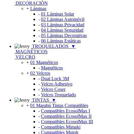
DECORACIÓN
+
Láminas
-
01 Láminas Solar
-
02 Láminas Automóvil
-
03 Láminas Privacidad
-
04 Láminas Seguridad
-
05 Láminas Decorativas
-
06 Láminas Estáticas
TROQUELADOS
▼
MAGNÉTICOS
VELCRO
+
01 Magnéticos
-
Magnéticos
+
02 Velcros
-
Dual Lock 3M
-
Velcro Adhesivo
-
Velcro Coser
-
Velcro Troquelado
TINTAS
▼
+
01 Marabú Tintas Compatibles
-
Compatibles EcosolMax I
-
Compatibles EcosolMax II
-
Compatibles EcosolMax III
-
Compatibles Mimaki
-
Compatibles Mutoh