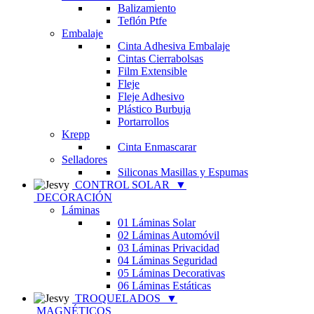
Balizamiento
Teflón Ptfe
Embalaje
Cinta Adhesiva Embalaje
Cintas Cierrabolsas
Film Extensible
Fleje
Fleje Adhesivo
Plástico Burbuja
Portarrollos
Krepp
Cinta Enmascarar
Selladores
Siliconas Masillas y Espumas
CONTROL SOLAR
▼
DECORACIÓN
Láminas
01 Láminas Solar
02 Láminas Automóvil
03 Láminas Privacidad
04 Láminas Seguridad
05 Láminas Decorativas
06 Láminas Estáticas
TROQUELADOS
▼
MAGNÉTICOS