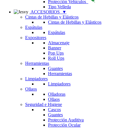
Protección Vehículos
Tipo Velleda
ACCESORIOS
▼
Cintas de Hebillas y Elásticos
Cintas de Hebillas y Elásticos
Espátulas
Espátulas
Expositores
Almacenaje
Banner
Pop Ups
Roll Ups
Herramientas
Guantes
Herramientas
Limpiadores
Limpiadores
Ollaos
Olladoras
Ollaos
Seguridad e Higiene
Cascos
Guantes
Protección Auditiva
Protección Ocular