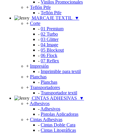
-
Vinilos Promocionales
+
Teflón Ptfe
-
Teflón Ptfe
MARCAJE TEXTIL
▼
+
Corte
-
01 Premium
-
02 Turbo
-
03 Glitter
-
04 Image
-
05 Blockout
-
06 Flock
-
07 Reflex
+
Impresión
-
Imprimible para textil
+
Planchas
-
Planchas
+
Transportadores
-
Transportador textil
CINTAS ADHESIVAS
▼
+
Adhesivos
-
Adhesivos
-
Pistolas Aplicadoras
+
Cintas Adhesivas
-
Cintas Doble Cara
-
Cintas Litográficas