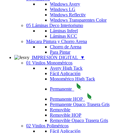
Windows Avery
Windows LG
Windows Reflectiv
Windows Transparentes Color
05 Láminas Deco Interiorismo
Láminas Infeel
Láminas KCC
Máscara Pintura y Chorro Arena
Chorro de Arena
Para Pintar
IMPRESIÓN DIGITAL
▼
01 Vinilos Monoméricos
Avery High Tack
Fácil Aplicación
Monomérico High Tack
Permanente
Permanente HOP
Permanente Opaco Trasera Gris
Removible
Removible HOP
Removible Opaco Trasera Gris
02 Vinilos Poliméricos
Fácil Aplicación