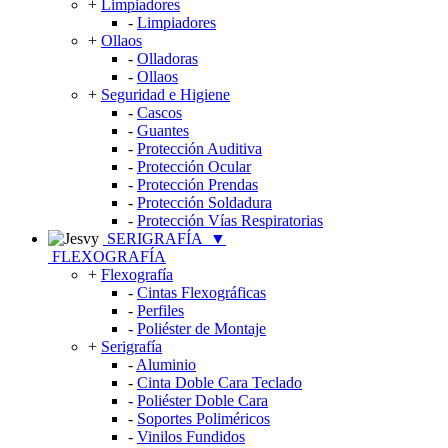
+
Limpiadores
-
Limpiadores
+
Ollaos
-
Olladoras
-
Ollaos
+
Seguridad e Higiene
-
Cascos
-
Guantes
-
Protección Auditiva
-
Protección Ocular
-
Protección Prendas
-
Protección Soldadura
-
Protección Vías Respiratorias
SERIGRAFÍA
▼
FLEXOGRAFÍA
+
Flexografía
-
Cintas Flexográficas
-
Perfiles
-
Poliéster de Montaje
+
Serigrafía
-
Aluminio
-
Cinta Doble Cara Teclado
-
Poliéster Doble Cara
-
Soportes Poliméricos
-
Vinilos Fundidos