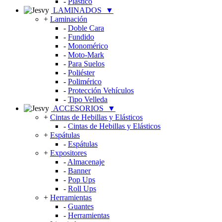
-
Plástico
LAMINADOS
▼
+
Laminación
-
Doble Cara
-
Fundido
-
Monomérico
-
Moto-Mark
-
Para Suelos
-
Poliéster
-
Polimérico
-
Protección Vehículos
-
Tipo Velleda
ACCESORIOS
▼
+
Cintas de Hebillas y Elásticos
-
Cintas de Hebillas y Elásticos
+
Espátulas
-
Espátulas
+
Expositores
-
Almacenaje
-
Banner
-
Pop Ups
-
Roll Ups
+
Herramientas
-
Guantes
-
Herramientas