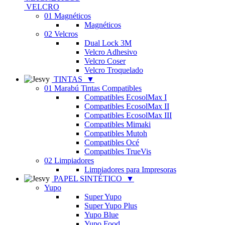
VELCRO
01 Magnéticos
Magnéticos
02 Velcros
Dual Lock 3M
Velcro Adhesivo
Velcro Coser
Velcro Troquelado
TINTAS
▼
01 Marabú Tintas Compatibles
Compatibles EcosolMax I
Compatibles EcosolMax II
Compatibles EcosolMax III
Compatibles Mimaki
Compatibles Mutoh
Compatibles Océ
Compatibles TrueVis
02 Limpiadores
Limpiadores para Impresoras
PAPEL SINTÉTICO
▼
Yupo
Super Yupo
Super Yupo Plus
Yupo Blue
Yupo Food