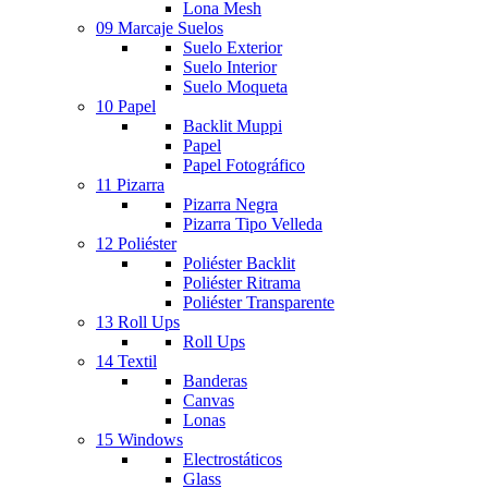
Lona Mesh
09 Marcaje Suelos
Suelo Exterior
Suelo Interior
Suelo Moqueta
10 Papel
Backlit Muppi
Papel
Papel Fotográfico
11 Pizarra
Pizarra Negra
Pizarra Tipo Velleda
12 Poliéster
Poliéster Backlit
Poliéster Ritrama
Poliéster Transparente
13 Roll Ups
Roll Ups
14 Textil
Banderas
Canvas
Lonas
15 Windows
Electrostáticos
Glass