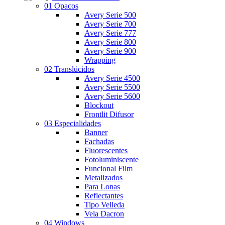
01 Opacos
Avery Serie 500
Avery Serie 700
Avery Serie 777
Avery Serie 800
Avery Serie 900
Wrapping
02 Translúcidos
Avery Serie 4500
Avery Serie 5500
Avery Serie 5600
Blockout
Frontlit Difusor
03 Especialidades
Banner
Fachadas
Fluorescentes
Fotoluminiscente
Funcional Film
Metalizados
Para Lonas
Reflectantes
Tipo Velleda
Vela Dacron
04 Windows