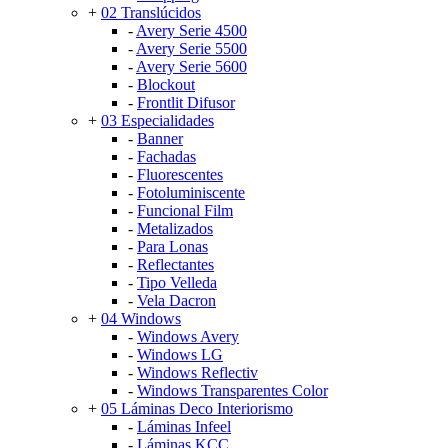
+
02 Translúcidos
-
Avery Serie 4500
-
Avery Serie 5500
-
Avery Serie 5600
-
Blockout
-
Frontlit Difusor
+
03 Especialidades
-
Banner
-
Fachadas
-
Fluorescentes
-
Fotoluminiscente
-
Funcional Film
-
Metalizados
-
Para Lonas
-
Reflectantes
-
Tipo Velleda
-
Vela Dacron
+
04 Windows
-
Windows Avery
-
Windows LG
-
Windows Reflectiv
-
Windows Transparentes Color
+
05 Láminas Deco Interiorismo
-
Láminas Infeel
-
Láminas KCC