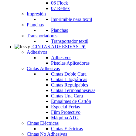
06 Flock
07 Reflex
Impresión
Imprimible para textil
Planchas
Planchas
Transportadores
Transportador textil
CINTAS ADHESIVAS
▼
Adhesivos
Adhesivos
Pistolas Aplicadoras
Cintas Adhesivas
Cintas Doble Cara
Cintas Litográficas
Cintas Repulpables
Cintas Termoadhesivas
Cintas Una Cara
Empalmes de Cartón
Especial Ferias
Film Protectivo
Máquina ATG
Cintas Eléctricas
Cintas Eléctricas
Cintas No Adhesivas