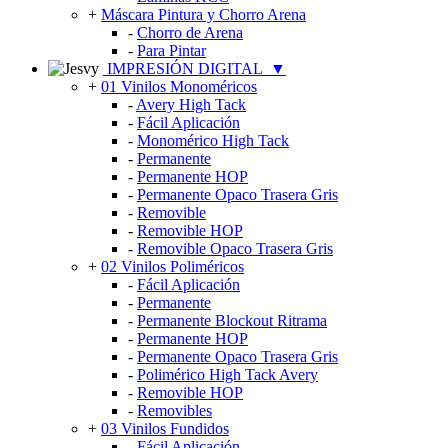
+
Máscara Pintura y Chorro Arena
-
Chorro de Arena
-
Para Pintar
IMPRESIÓN DIGITAL
▼
+
01 Vinilos Monoméricos
-
Avery High Tack
-
Fácil Aplicación
-
Monomérico High Tack
-
Permanente
-
Permanente HOP
-
Permanente Opaco Trasera Gris
-
Removible
-
Removible HOP
-
Removible Opaco Trasera Gris
+
02 Vinilos Poliméricos
-
Fácil Aplicación
-
Permanente
-
Permanente Blockout Ritrama
-
Permanente HOP
-
Permanente Opaco Trasera Gris
-
Polimérico High Tack Avery
-
Removible HOP
-
Removibles
+
03 Vinilos Fundidos
-
Fácil Aplicación