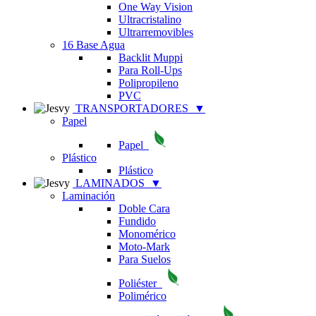
One Way Vision
Ultracristalino
Ultrarremovibles
16 Base Agua
Backlit Muppi
Para Roll-Ups
Polipropileno
PVC
TRANSPORTADORES
▼
Papel
Papel
Plástico
Plástico
LAMINADOS
▼
Laminación
Doble Cara
Fundido
Monomérico
Moto-Mark
Para Suelos
Poliéster
Polimérico