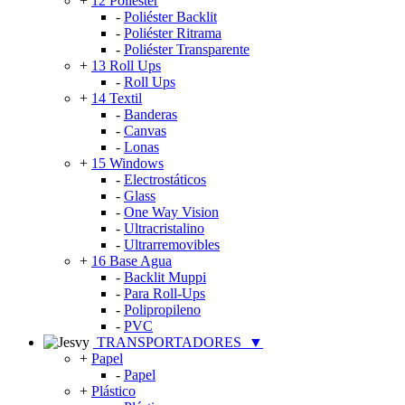
+
12 Poliéster
-
Poliéster Backlit
-
Poliéster Ritrama
-
Poliéster Transparente
+
13 Roll Ups
-
Roll Ups
+
14 Textil
-
Banderas
-
Canvas
-
Lonas
+
15 Windows
-
Electrostáticos
-
Glass
-
One Way Vision
-
Ultracristalino
-
Ultrarremovibles
+
16 Base Agua
-
Backlit Muppi
-
Para Roll-Ups
-
Polipropileno
-
PVC
TRANSPORTADORES
▼
+
Papel
-
Papel
+
Plástico