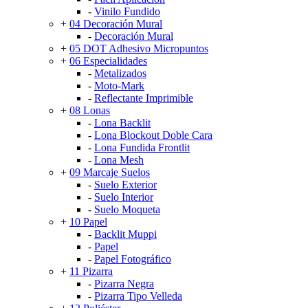
-
Vinilo Fundido
+
04 Decoración Mural
-
Decoración Mural
+
05 DOT Adhesivo Micropuntos
+
06 Especialidades
-
Metalizados
-
Moto-Mark
-
Reflectante Imprimible
+
08 Lonas
-
Lona Backlit
-
Lona Blockout Doble Cara
-
Lona Fundida Frontlit
-
Lona Mesh
+
09 Marcaje Suelos
-
Suelo Exterior
-
Suelo Interior
-
Suelo Moqueta
+
10 Papel
-
Backlit Muppi
-
Papel
-
Papel Fotográfico
+
11 Pizarra
-
Pizarra Negra
-
Pizarra Tipo Velleda