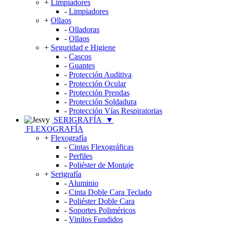
+
Limpiadores
-
Limpiadores
+
Ollaos
-
Olladoras
-
Ollaos
+
Seguridad e Higiene
-
Cascos
-
Guantes
-
Protección Auditiva
-
Protección Ocular
-
Protección Prendas
-
Protección Soldadura
-
Protección Vías Respiratorias
SERIGRAFÍA
▼
FLEXOGRAFÍA
+
Flexografía
-
Cintas Flexográficas
-
Perfiles
-
Poliéster de Montaje
+
Serigrafía
-
Aluminio
-
Cinta Doble Cara Teclado
-
Poliéster Doble Cara
-
Soportes Poliméricos
-
Vinilos Fundidos