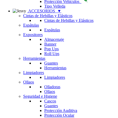
Protección Vehículos
Tipo Velleda
ACCESORIOS
▼
Cintas de Hebillas y Elásticos
Cintas de Hebillas y Elásticos
Espátulas
Espátulas
Expositores
Almacenaje
Banner
Pop Ups
Roll Ups
Herramientas
Guantes
Herramientas
Limpiadores
Limpiadores
Ollaos
Olladoras
Ollaos
Seguridad e Higiene
Cascos
Guantes
Protección Auditiva
Protección Ocular