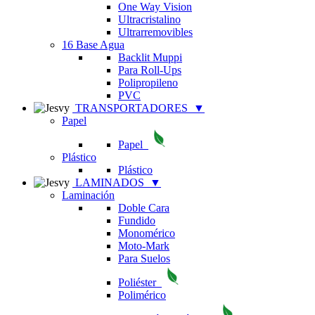
One Way Vision
Ultracristalino
Ultrarremovibles
16 Base Agua
Backlit Muppi
Para Roll-Ups
Polipropileno
PVC
TRANSPORTADORES
▼
Papel
Papel
Plástico
Plástico
LAMINADOS
▼
Laminación
Doble Cara
Fundido
Monomérico
Moto-Mark
Para Suelos
Poliéster
Polimérico