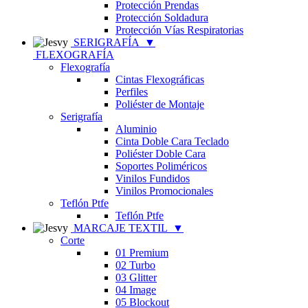
Protección Prendas
Protección Soldadura
Protección Vías Respiratorias
SERIGRAFÍA
▼
FLEXOGRAFÍA
Flexografía
Cintas Flexográficas
Perfiles
Poliéster de Montaje
Serigrafía
Aluminio
Cinta Doble Cara Teclado
Poliéster Doble Cara
Soportes Poliméricos
Vinilos Fundidos
Vinilos Promocionales
Teflón Ptfe
Teflón Ptfe
MARCAJE TEXTIL
▼
Corte
01 Premium
02 Turbo
03 Glitter
04 Image
05 Blockout