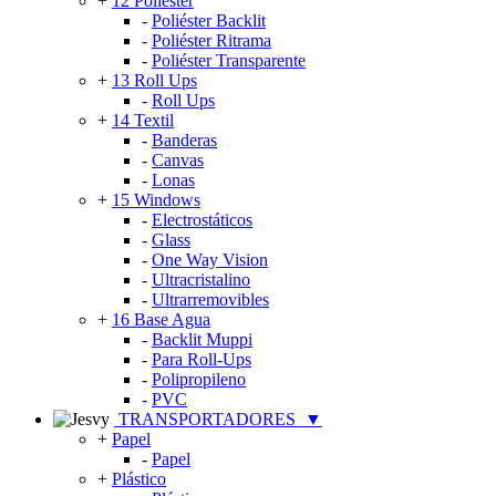
+
12 Poliéster
-
Poliéster Backlit
-
Poliéster Ritrama
-
Poliéster Transparente
+
13 Roll Ups
-
Roll Ups
+
14 Textil
-
Banderas
-
Canvas
-
Lonas
+
15 Windows
-
Electrostáticos
-
Glass
-
One Way Vision
-
Ultracristalino
-
Ultrarremovibles
+
16 Base Agua
-
Backlit Muppi
-
Para Roll-Ups
-
Polipropileno
-
PVC
TRANSPORTADORES
▼
+
Papel
-
Papel
+
Plástico