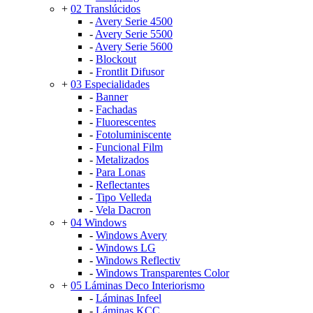
+
02 Translúcidos
-
Avery Serie 4500
-
Avery Serie 5500
-
Avery Serie 5600
-
Blockout
-
Frontlit Difusor
+
03 Especialidades
-
Banner
-
Fachadas
-
Fluorescentes
-
Fotoluminiscente
-
Funcional Film
-
Metalizados
-
Para Lonas
-
Reflectantes
-
Tipo Velleda
-
Vela Dacron
+
04 Windows
-
Windows Avery
-
Windows LG
-
Windows Reflectiv
-
Windows Transparentes Color
+
05 Láminas Deco Interiorismo
-
Láminas Infeel
-
Láminas KCC