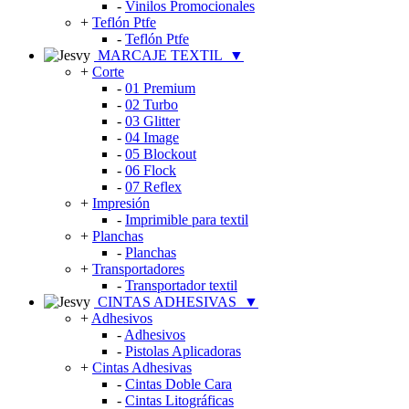
-
Vinilos Promocionales
+
Teflón Ptfe
-
Teflón Ptfe
MARCAJE TEXTIL
▼
+
Corte
-
01 Premium
-
02 Turbo
-
03 Glitter
-
04 Image
-
05 Blockout
-
06 Flock
-
07 Reflex
+
Impresión
-
Imprimible para textil
+
Planchas
-
Planchas
+
Transportadores
-
Transportador textil
CINTAS ADHESIVAS
▼
+
Adhesivos
-
Adhesivos
-
Pistolas Aplicadoras
+
Cintas Adhesivas
-
Cintas Doble Cara
-
Cintas Litográficas