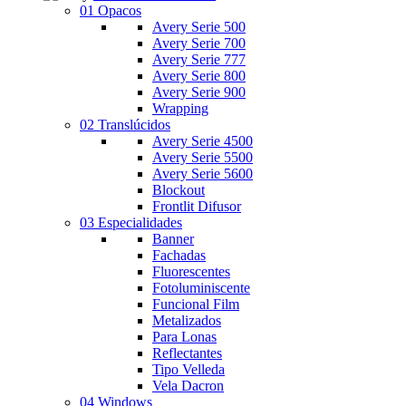
01 Opacos
Avery Serie 500
Avery Serie 700
Avery Serie 777
Avery Serie 800
Avery Serie 900
Wrapping
02 Translúcidos
Avery Serie 4500
Avery Serie 5500
Avery Serie 5600
Blockout
Frontlit Difusor
03 Especialidades
Banner
Fachadas
Fluorescentes
Fotoluminiscente
Funcional Film
Metalizados
Para Lonas
Reflectantes
Tipo Velleda
Vela Dacron
04 Windows