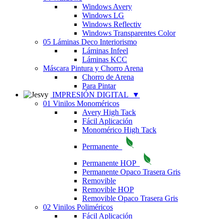
Windows Avery
Windows LG
Windows Reflectiv
Windows Transparentes Color
05 Láminas Deco Interiorismo
Láminas Infeel
Láminas KCC
Máscara Pintura y Chorro Arena
Chorro de Arena
Para Pintar
IMPRESIÓN DIGITAL
▼
01 Vinilos Monoméricos
Avery High Tack
Fácil Aplicación
Monomérico High Tack
Permanente
Permanente HOP
Permanente Opaco Trasera Gris
Removible
Removible HOP
Removible Opaco Trasera Gris
02 Vinilos Poliméricos
Fácil Aplicación