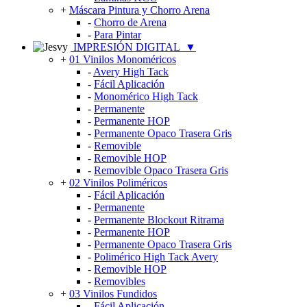
+
Máscara Pintura y Chorro Arena
-
Chorro de Arena
-
Para Pintar
IMPRESIÓN DIGITAL
▼
+
01 Vinilos Monoméricos
-
Avery High Tack
-
Fácil Aplicación
-
Monomérico High Tack
-
Permanente
-
Permanente HOP
-
Permanente Opaco Trasera Gris
-
Removible
-
Removible HOP
-
Removible Opaco Trasera Gris
+
02 Vinilos Poliméricos
-
Fácil Aplicación
-
Permanente
-
Permanente Blockout Ritrama
-
Permanente HOP
-
Permanente Opaco Trasera Gris
-
Polimérico High Tack Avery
-
Removible HOP
-
Removibles
+
03 Vinilos Fundidos
-
Fácil Aplicación