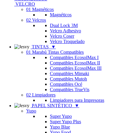
VELCRO
01 Magnéticos
Magnéticos
02 Velcros
Dual Lock 3M
Velcro Adhesivo
Velcro Coser
Velcro Troquelado
TINTAS
▼
01 Marabú Tintas Compatibles
Compatibles EcosolMax I
Compatibles EcosolMax II
Compatibles EcosolMax III
Compatibles Mimaki
Compatibles Mutoh
Compatibles Océ
Compatibles TrueVis
02 Limpiadores
Limpiadores para Impresoras
PAPEL SINTÉTICO
▼
Yupo
Super Yupo
Super Yupo Plus
Yupo Blue
Yupo Food