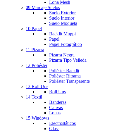
Lona Mesh
09 Marcaje Suelos
Suelo Exterior
Suelo Interior
Suelo Moqueta
10 Papel
Backlit Muppi
Papel
Papel Fotográfico
11 Pizarra
Pizarra Negra
Pizarra Tipo Velleda
12 Poliéster
Poliéster Backlit
Poliéster Ritrama
Poliéster Transparente
13 Roll Ups
Roll Ups
14 Textil
Banderas
Canvas
Lonas
15 Windows
Electrostáticos
Glass