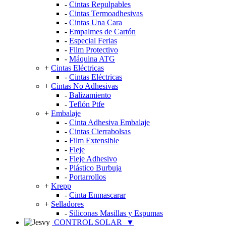
-
Cintas Repulpables
-
Cintas Termoadhesivas
-
Cintas Una Cara
-
Empalmes de Cartón
-
Especial Ferias
-
Film Protectivo
-
Máquina ATG
+
Cintas Eléctricas
-
Cintas Eléctricas
+
Cintas No Adhesivas
-
Balizamiento
-
Teflón Ptfe
+
Embalaje
-
Cinta Adhesiva Embalaje
-
Cintas Cierrabolsas
-
Film Extensible
-
Fleje
-
Fleje Adhesivo
-
Plástico Burbuja
-
Portarrollos
+
Krepp
-
Cinta Enmascarar
+
Selladores
-
Siliconas Masillas y Espumas
CONTROL SOLAR
▼