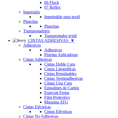
06 Flock
07 Reflex
Impresión
Imprimible para textil
Planchas
Planchas
Transportadores
Transportador textil
CINTAS ADHESIVAS
▼
Adhesivos
Adhesivos
Pistolas Aplicadoras
Cintas Adhesivas
Cintas Doble Cara
Cintas Litográficas
Cintas Repulpables
Cintas Termoadhesivas
Cintas Una Cara
Empalmes de Cartón
Especial Ferias
Film Protectivo
Máquina ATG
Cintas Eléctricas
Cintas Eléctricas
Cintas No Adhesivas