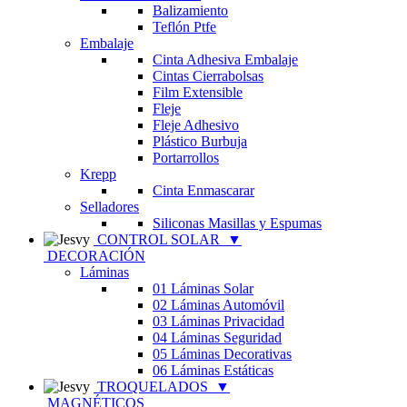
Balizamiento
Teflón Ptfe
Embalaje
Cinta Adhesiva Embalaje
Cintas Cierrabolsas
Film Extensible
Fleje
Fleje Adhesivo
Plástico Burbuja
Portarrollos
Krepp
Cinta Enmascarar
Selladores
Siliconas Masillas y Espumas
CONTROL SOLAR
▼
DECORACIÓN
Láminas
01 Láminas Solar
02 Láminas Automóvil
03 Láminas Privacidad
04 Láminas Seguridad
05 Láminas Decorativas
06 Láminas Estáticas
TROQUELADOS
▼
MAGNÉTICOS