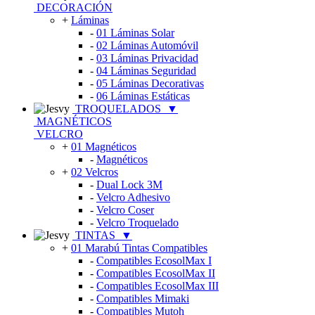
DECORACIÓN
+
Láminas
-
01 Láminas Solar
-
02 Láminas Automóvil
-
03 Láminas Privacidad
-
04 Láminas Seguridad
-
05 Láminas Decorativas
-
06 Láminas Estáticas
TROQUELADOS
▼
MAGNÉTICOS
VELCRO
+
01 Magnéticos
-
Magnéticos
+
02 Velcros
-
Dual Lock 3M
-
Velcro Adhesivo
-
Velcro Coser
-
Velcro Troquelado
TINTAS
▼
+
01 Marabú Tintas Compatibles
-
Compatibles EcosolMax I
-
Compatibles EcosolMax II
-
Compatibles EcosolMax III
-
Compatibles Mimaki
-
Compatibles Mutoh