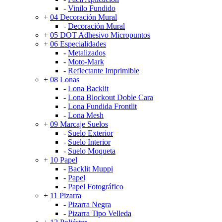
-
Vinilo Fundido
+
04 Decoración Mural
-
Decoración Mural
+
05 DOT Adhesivo Micropuntos
+
06 Especialidades
-
Metalizados
-
Moto-Mark
-
Reflectante Imprimible
+
08 Lonas
-
Lona Backlit
-
Lona Blockout Doble Cara
-
Lona Fundida Frontlit
-
Lona Mesh
+
09 Marcaje Suelos
-
Suelo Exterior
-
Suelo Interior
-
Suelo Moqueta
+
10 Papel
-
Backlit Muppi
-
Papel
-
Papel Fotográfico
+
11 Pizarra
-
Pizarra Negra
-
Pizarra Tipo Velleda