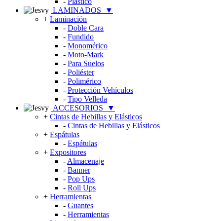
-
Plástico
LAMINADOS
▼
+
Laminación
-
Doble Cara
-
Fundido
-
Monomérico
-
Moto-Mark
-
Para Suelos
-
Poliéster
-
Polimérico
-
Protección Vehículos
-
Tipo Velleda
ACCESORIOS
▼
+
Cintas de Hebillas y Elásticos
-
Cintas de Hebillas y Elásticos
+
Espátulas
-
Espátulas
+
Expositores
-
Almacenaje
-
Banner
-
Pop Ups
-
Roll Ups
+
Herramientas
-
Guantes
-
Herramientas