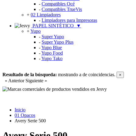
-
Compatibles Océ
-
Compatibles TrueVis
+
02 Limpiadores
-
Limpiadores para Impresoras
PAPEL SINTÉTICO
▼
+
Yupo
-
Super Yupo
-
Super Yupo Plus
-
Yupo Blue
-
Yupo Food
-
Yupo Tako
Resultado de la búsqueda:
mostrando
a
de
coincidencias.
×
« Anterior
Siguiente »
Inicio
01 Opacos
Avery Serie 500
Avery Serie 500