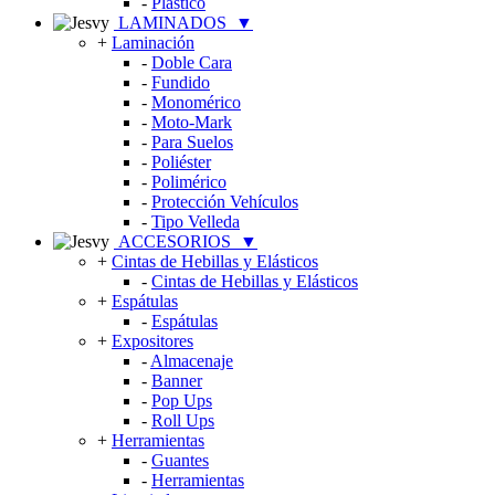
-
Plástico
LAMINADOS
▼
+
Laminación
-
Doble Cara
-
Fundido
-
Monomérico
-
Moto-Mark
-
Para Suelos
-
Poliéster
-
Polimérico
-
Protección Vehículos
-
Tipo Velleda
ACCESORIOS
▼
+
Cintas de Hebillas y Elásticos
-
Cintas de Hebillas y Elásticos
+
Espátulas
-
Espátulas
+
Expositores
-
Almacenaje
-
Banner
-
Pop Ups
-
Roll Ups
+
Herramientas
-
Guantes
-
Herramientas