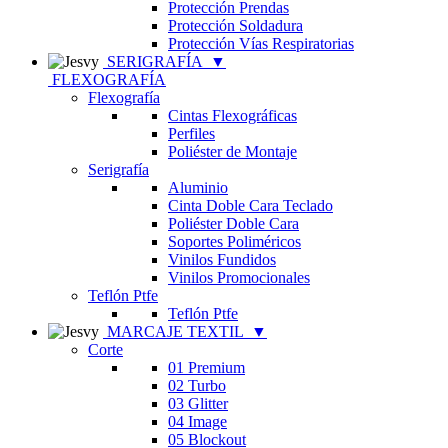
Protección Prendas
Protección Soldadura
Protección Vías Respiratorias
SERIGRAFÍA
▼
FLEXOGRAFÍA
Flexografía
Cintas Flexográficas
Perfiles
Poliéster de Montaje
Serigrafía
Aluminio
Cinta Doble Cara Teclado
Poliéster Doble Cara
Soportes Poliméricos
Vinilos Fundidos
Vinilos Promocionales
Teflón Ptfe
Teflón Ptfe
MARCAJE TEXTIL
▼
Corte
01 Premium
02 Turbo
03 Glitter
04 Image
05 Blockout