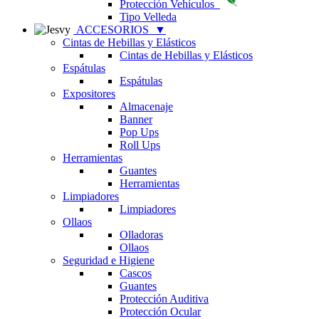
Protección Vehículos
Tipo Velleda
ACCESORIOS
▼
Cintas de Hebillas y Elásticos
Cintas de Hebillas y Elásticos
Espátulas
Espátulas
Expositores
Almacenaje
Banner
Pop Ups
Roll Ups
Herramientas
Guantes
Herramientas
Limpiadores
Limpiadores
Ollaos
Olladoras
Ollaos
Seguridad e Higiene
Cascos
Guantes
Protección Auditiva
Protección Ocular