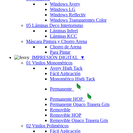
Windows Avery
Windows LG
Windows Reflectiv
Windows Transparentes Color
05 Láminas Deco Interiorismo
Láminas Infeel
Láminas KCC
Máscara Pintura y Chorro Arena
Chorro de Arena
Para Pintar
IMPRESIÓN DIGITAL
▼
01 Vinilos Monoméricos
Avery High Tack
Fácil Aplicación
Monomérico High Tack
Permanente
Permanente HOP
Permanente Opaco Trasera Gris
Removible
Removible HOP
Removible Opaco Trasera Gris
02 Vinilos Poliméricos
Fácil Aplicación