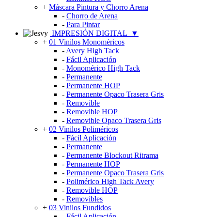
+
Máscara Pintura y Chorro Arena
-
Chorro de Arena
-
Para Pintar
IMPRESIÓN DIGITAL
▼
+
01 Vinilos Monoméricos
-
Avery High Tack
-
Fácil Aplicación
-
Monomérico High Tack
-
Permanente
-
Permanente HOP
-
Permanente Opaco Trasera Gris
-
Removible
-
Removible HOP
-
Removible Opaco Trasera Gris
+
02 Vinilos Poliméricos
-
Fácil Aplicación
-
Permanente
-
Permanente Blockout Ritrama
-
Permanente HOP
-
Permanente Opaco Trasera Gris
-
Polimérico High Tack Avery
-
Removible HOP
-
Removibles
+
03 Vinilos Fundidos
-
Fácil Aplicación