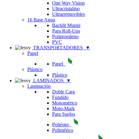
One Way Vision
Ultracristalino
Ultrarremovibles
16 Base Agua
Backlit Muppi
Para Roll-Ups
Polipropileno
PVC
TRANSPORTADORES
▼
Papel
Papel
Plástico
Plástico
LAMINADOS
▼
Laminación
Doble Cara
Fundido
Monomérico
Moto-Mark
Para Suelos
Poliéster
Polimérico