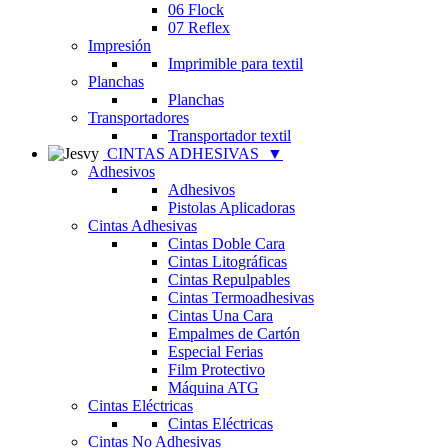
06 Flock
07 Reflex
Impresión
Imprimible para textil
Planchas
Planchas
Transportadores
Transportador textil
CINTAS ADHESIVAS
▼
Adhesivos
Adhesivos
Pistolas Aplicadoras
Cintas Adhesivas
Cintas Doble Cara
Cintas Litográficas
Cintas Repulpables
Cintas Termoadhesivas
Cintas Una Cara
Empalmes de Cartón
Especial Ferias
Film Protectivo
Máquina ATG
Cintas Eléctricas
Cintas Eléctricas
Cintas No Adhesivas