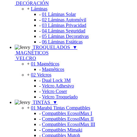
DECORACIÓN
+
Láminas
-
01 Láminas Solar
-
02 Láminas Automóvil
-
03 Láminas Privacidad
-
04 Láminas Seguridad
-
05 Láminas Decorativas
-
06 Láminas Estáticas
TROQUELADOS
▼
MAGNÉTICOS
VELCRO
+
01 Magnéticos
-
Magnéticos
+
02 Velcros
-
Dual Lock 3M
-
Velcro Adhesivo
-
Velcro Coser
-
Velcro Troquelado
TINTAS
▼
+
01 Marabú Tintas Compatibles
-
Compatibles EcosolMax I
-
Compatibles EcosolMax II
-
Compatibles EcosolMax III
-
Compatibles Mimaki
-
Compatibles Mutoh