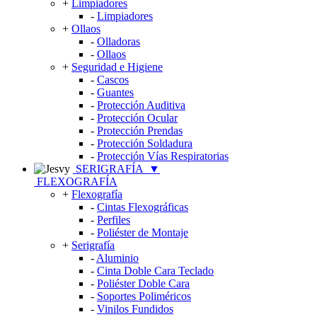
+
Limpiadores
-
Limpiadores
+
Ollaos
-
Olladoras
-
Ollaos
+
Seguridad e Higiene
-
Cascos
-
Guantes
-
Protección Auditiva
-
Protección Ocular
-
Protección Prendas
-
Protección Soldadura
-
Protección Vías Respiratorias
SERIGRAFÍA
▼
FLEXOGRAFÍA
+
Flexografía
-
Cintas Flexográficas
-
Perfiles
-
Poliéster de Montaje
+
Serigrafía
-
Aluminio
-
Cinta Doble Cara Teclado
-
Poliéster Doble Cara
-
Soportes Poliméricos
-
Vinilos Fundidos