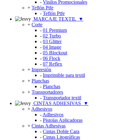
-
Vinilos Promocionales
+
Teflón Ptfe
-
Teflón Ptfe
MARCAJE TEXTIL
▼
+
Corte
-
01 Premium
-
02 Turbo
-
03 Glitter
-
04 Image
-
05 Blockout
-
06 Flock
-
07 Reflex
+
Impresión
-
Imprimible para textil
+
Planchas
-
Planchas
+
Transportadores
-
Transportador textil
CINTAS ADHESIVAS
▼
+
Adhesivos
-
Adhesivos
-
Pistolas Aplicadoras
+
Cintas Adhesivas
-
Cintas Doble Cara
-
Cintas Litográficas