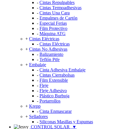
-
Cintas Repulpables
-
Cintas Termoadhesivas
-
Cintas Una Cara
-
Empalmes de Cartón
-
Especial Ferias
-
Film Protectivo
-
Máquina ATG
+
Cintas Eléctricas
-
Cintas Eléctricas
+
Cintas No Adhesivas
-
Balizamiento
-
Teflón Ptfe
+
Embalaje
-
Cinta Adhesiva Embalaje
-
Cintas Cierrabolsas
-
Film Extensible
-
Fleje
-
Fleje Adhesivo
-
Plástico Burbuja
-
Portarrollos
+
Krepp
-
Cinta Enmascarar
+
Selladores
-
Siliconas Masillas y Espumas
CONTROL SOLAR
▼