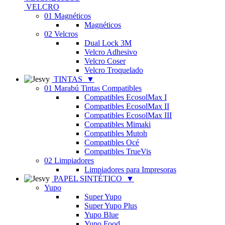
VELCRO
01 Magnéticos
Magnéticos
02 Velcros
Dual Lock 3M
Velcro Adhesivo
Velcro Coser
Velcro Troquelado
TINTAS
▼
01 Marabú Tintas Compatibles
Compatibles EcosolMax I
Compatibles EcosolMax II
Compatibles EcosolMax III
Compatibles Mimaki
Compatibles Mutoh
Compatibles Océ
Compatibles TrueVis
02 Limpiadores
Limpiadores para Impresoras
PAPEL SINTÉTICO
▼
Yupo
Super Yupo
Super Yupo Plus
Yupo Blue
Yupo Food