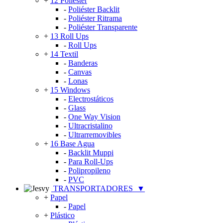
+
12 Poliéster
-
Poliéster Backlit
-
Poliéster Ritrama
-
Poliéster Transparente
+
13 Roll Ups
-
Roll Ups
+
14 Textil
-
Banderas
-
Canvas
-
Lonas
+
15 Windows
-
Electrostáticos
-
Glass
-
One Way Vision
-
Ultracristalino
-
Ultrarremovibles
+
16 Base Agua
-
Backlit Muppi
-
Para Roll-Ups
-
Polipropileno
-
PVC
TRANSPORTADORES
▼
+
Papel
-
Papel
+
Plástico