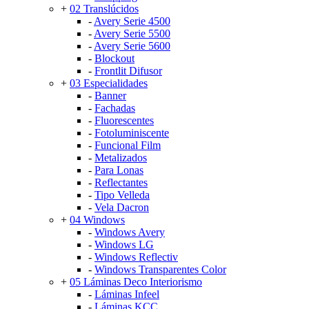
+
02 Translúcidos
-
Avery Serie 4500
-
Avery Serie 5500
-
Avery Serie 5600
-
Blockout
-
Frontlit Difusor
+
03 Especialidades
-
Banner
-
Fachadas
-
Fluorescentes
-
Fotoluminiscente
-
Funcional Film
-
Metalizados
-
Para Lonas
-
Reflectantes
-
Tipo Velleda
-
Vela Dacron
+
04 Windows
-
Windows Avery
-
Windows LG
-
Windows Reflectiv
-
Windows Transparentes Color
+
05 Láminas Deco Interiorismo
-
Láminas Infeel
-
Láminas KCC