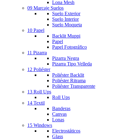
Lona Mesh
09 Marcaje Suelos
Suelo Exterior
Suelo Interior
Suelo Moqueta
10 Papel
Backlit Muppi
Papel
Papel Fotográfico
11 Pizarra
Pizarra Negra
Pizarra Tipo Velleda
12 Poliéster
Poliéster Backlit
Poliéster Ritrama
Poliéster Transparente
13 Roll Ups
Roll Ups
14 Textil
Banderas
Canvas
Lonas
15 Windows
Electrostáticos
Glass