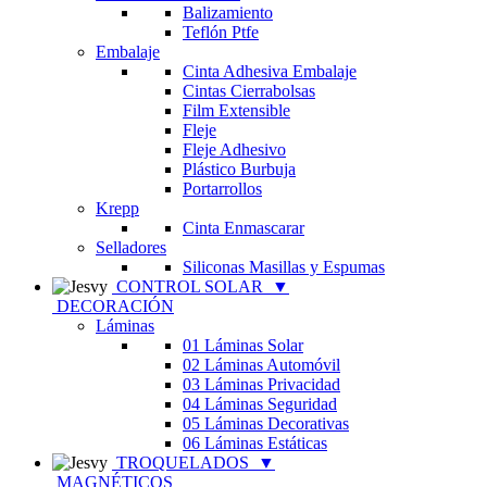
Balizamiento
Teflón Ptfe
Embalaje
Cinta Adhesiva Embalaje
Cintas Cierrabolsas
Film Extensible
Fleje
Fleje Adhesivo
Plástico Burbuja
Portarrollos
Krepp
Cinta Enmascarar
Selladores
Siliconas Masillas y Espumas
CONTROL SOLAR
▼
DECORACIÓN
Láminas
01 Láminas Solar
02 Láminas Automóvil
03 Láminas Privacidad
04 Láminas Seguridad
05 Láminas Decorativas
06 Láminas Estáticas
TROQUELADOS
▼
MAGNÉTICOS