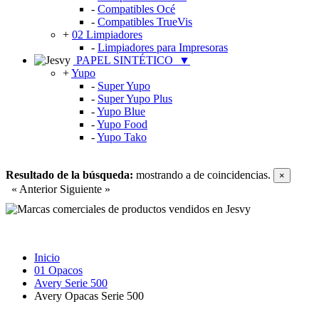
-
Compatibles Océ
-
Compatibles TrueVis
+
02 Limpiadores
-
Limpiadores para Impresoras
PAPEL SINTÉTICO
▼
+
Yupo
-
Super Yupo
-
Super Yupo Plus
-
Yupo Blue
-
Yupo Food
-
Yupo Tako
Resultado de la búsqueda:
mostrando
a
de
coincidencias.
×
« Anterior
Siguiente »
Inicio
01 Opacos
Avery Serie 500
Avery Opacas Serie 500