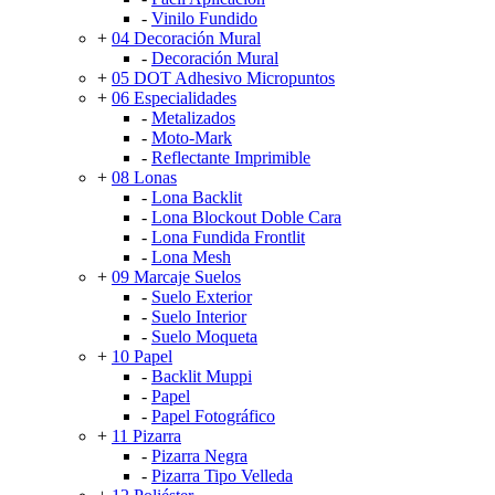
-
Vinilo Fundido
+
04 Decoración Mural
-
Decoración Mural
+
05 DOT Adhesivo Micropuntos
+
06 Especialidades
-
Metalizados
-
Moto-Mark
-
Reflectante Imprimible
+
08 Lonas
-
Lona Backlit
-
Lona Blockout Doble Cara
-
Lona Fundida Frontlit
-
Lona Mesh
+
09 Marcaje Suelos
-
Suelo Exterior
-
Suelo Interior
-
Suelo Moqueta
+
10 Papel
-
Backlit Muppi
-
Papel
-
Papel Fotográfico
+
11 Pizarra
-
Pizarra Negra
-
Pizarra Tipo Velleda