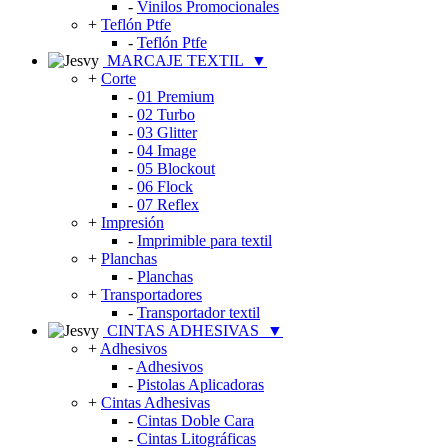
-
Vinilos Promocionales
+
Teflón Ptfe
-
Teflón Ptfe
MARCAJE TEXTIL
▼
+
Corte
-
01 Premium
-
02 Turbo
-
03 Glitter
-
04 Image
-
05 Blockout
-
06 Flock
-
07 Reflex
+
Impresión
-
Imprimible para textil
+
Planchas
-
Planchas
+
Transportadores
-
Transportador textil
CINTAS ADHESIVAS
▼
+
Adhesivos
-
Adhesivos
-
Pistolas Aplicadoras
+
Cintas Adhesivas
-
Cintas Doble Cara
-
Cintas Litográficas