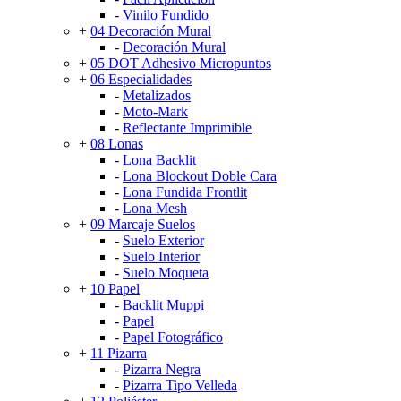
-
Vinilo Fundido
+
04 Decoración Mural
-
Decoración Mural
+
05 DOT Adhesivo Micropuntos
+
06 Especialidades
-
Metalizados
-
Moto-Mark
-
Reflectante Imprimible
+
08 Lonas
-
Lona Backlit
-
Lona Blockout Doble Cara
-
Lona Fundida Frontlit
-
Lona Mesh
+
09 Marcaje Suelos
-
Suelo Exterior
-
Suelo Interior
-
Suelo Moqueta
+
10 Papel
-
Backlit Muppi
-
Papel
-
Papel Fotográfico
+
11 Pizarra
-
Pizarra Negra
-
Pizarra Tipo Velleda