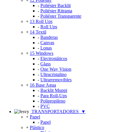
+
12 Poliéster
-
Poliéster Backlit
-
Poliéster Ritrama
-
Poliéster Transparente
+
13 Roll Ups
-
Roll Ups
+
14 Textil
-
Banderas
-
Canvas
-
Lonas
+
15 Windows
-
Electrostáticos
-
Glass
-
One Way Vision
-
Ultracristalino
-
Ultrarremovibles
+
16 Base Agua
-
Backlit Muppi
-
Para Roll-Ups
-
Polipropileno
-
PVC
TRANSPORTADORES
▼
+
Papel
-
Papel
+
Plástico