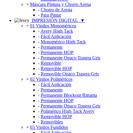
+
Máscara Pintura y Chorro Arena
-
Chorro de Arena
-
Para Pintar
IMPRESIÓN DIGITAL
▼
+
01 Vinilos Monoméricos
-
Avery High Tack
-
Fácil Aplicación
-
Monomérico High Tack
-
Permanente
-
Permanente HOP
-
Permanente Opaco Trasera Gris
-
Removible
-
Removible HOP
-
Removible Opaco Trasera Gris
+
02 Vinilos Poliméricos
-
Fácil Aplicación
-
Permanente
-
Permanente Blockout Ritrama
-
Permanente HOP
-
Permanente Opaco Trasera Gris
-
Polimérico High Tack Avery
-
Removible HOP
-
Removibles
+
03 Vinilos Fundidos
-
Fácil Aplicación