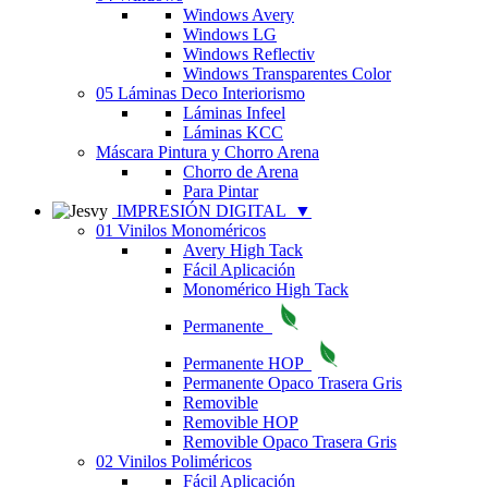
Windows Avery
Windows LG
Windows Reflectiv
Windows Transparentes Color
05 Láminas Deco Interiorismo
Láminas Infeel
Láminas KCC
Máscara Pintura y Chorro Arena
Chorro de Arena
Para Pintar
IMPRESIÓN DIGITAL
▼
01 Vinilos Monoméricos
Avery High Tack
Fácil Aplicación
Monomérico High Tack
Permanente
Permanente HOP
Permanente Opaco Trasera Gris
Removible
Removible HOP
Removible Opaco Trasera Gris
02 Vinilos Poliméricos
Fácil Aplicación