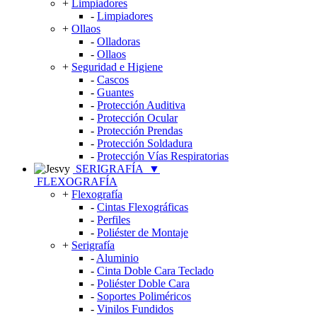
+
Limpiadores
-
Limpiadores
+
Ollaos
-
Olladoras
-
Ollaos
+
Seguridad e Higiene
-
Cascos
-
Guantes
-
Protección Auditiva
-
Protección Ocular
-
Protección Prendas
-
Protección Soldadura
-
Protección Vías Respiratorias
SERIGRAFÍA
▼
FLEXOGRAFÍA
+
Flexografía
-
Cintas Flexográficas
-
Perfiles
-
Poliéster de Montaje
+
Serigrafía
-
Aluminio
-
Cinta Doble Cara Teclado
-
Poliéster Doble Cara
-
Soportes Poliméricos
-
Vinilos Fundidos