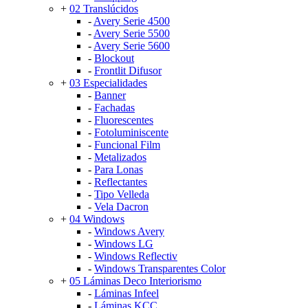
+
02 Translúcidos
-
Avery Serie 4500
-
Avery Serie 5500
-
Avery Serie 5600
-
Blockout
-
Frontlit Difusor
+
03 Especialidades
-
Banner
-
Fachadas
-
Fluorescentes
-
Fotoluminiscente
-
Funcional Film
-
Metalizados
-
Para Lonas
-
Reflectantes
-
Tipo Velleda
-
Vela Dacron
+
04 Windows
-
Windows Avery
-
Windows LG
-
Windows Reflectiv
-
Windows Transparentes Color
+
05 Láminas Deco Interiorismo
-
Láminas Infeel
-
Láminas KCC