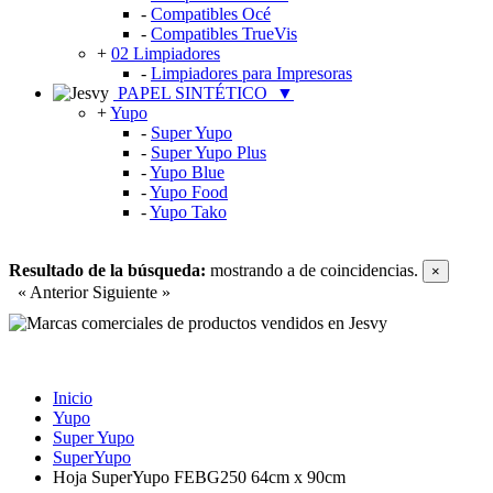
-
Compatibles Océ
-
Compatibles TrueVis
+
02 Limpiadores
-
Limpiadores para Impresoras
PAPEL SINTÉTICO
▼
+
Yupo
-
Super Yupo
-
Super Yupo Plus
-
Yupo Blue
-
Yupo Food
-
Yupo Tako
Resultado de la búsqueda:
mostrando
a
de
coincidencias.
×
« Anterior
Siguiente »
Inicio
Yupo
Super Yupo
SuperYupo
Hoja SuperYupo FEBG250 64cm x 90cm