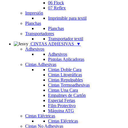
06 Flock
07 Reflex
Impresión
Imprimible para textil
Planchas
Planchas
Transportadores
Transportador textil
CINTAS ADHESIVAS
▼
Adhesivos
Adhesivos
Pistolas Aplicadoras
Cintas Adhesivas
Cintas Doble Cara
Cintas Litográficas
Cintas Repulpables
Cintas Termoadhesivas
Cintas Una Cara
Empalmes de Cartón
Especial Ferias
Film Protectivo
Máquina ATG
Cintas Eléctricas
Cintas Eléctricas
Cintas No Adhesivas