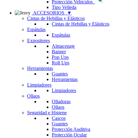
Protección Vehículos
Tipo Velleda
ACCESORIOS
▼
Cintas de Hebillas y Elásticos
Cintas de Hebillas y Elásticos
Espátulas
Espátulas
Expositores
Almacenaje
Banner
Pop Ups
Roll Ups
Herramientas
Guantes
Herramientas
Limpiadores
Limpiadores
Ollaos
Olladoras
Ollaos
Seguridad e Higiene
Cascos
Guantes
Protección Auditiva
Protección Ocular