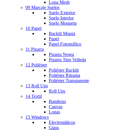
Lona Mesh
09 Marcaje Suelos
Suelo Exterior
Suelo Interior
Suelo Moqueta
10 Papel
Backlit Muppi
Papel
Papel Fotográfico
11 Pizarra
Pizarra Negra
Pizarra Tipo Velleda
12 Poliéster
Poliéster Backlit
Poliéster Ritrama
Poliéster Transparente
13 Roll Ups
Roll Ups
14 Textil
Banderas
Canvas
Lonas
15 Windows
Electrostáticos
Glass