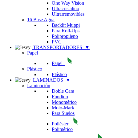
One Way Vision
Ultracristalino
Ultrarremovibles
16 Base Agua
Backlit Muppi
Para Roll-Ups
Polipropileno
PVC
TRANSPORTADORES
▼
Papel
Papel
Plástico
Plástico
LAMINADOS
▼
Laminación
Doble Cara
Fundido
Monomérico
Moto-Mark
Para Suelos
Poliéster
Polimérico