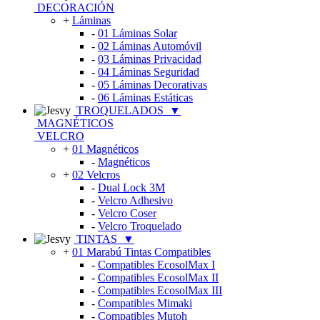
DECORACIÓN
+
Láminas
-
01 Láminas Solar
-
02 Láminas Automóvil
-
03 Láminas Privacidad
-
04 Láminas Seguridad
-
05 Láminas Decorativas
-
06 Láminas Estáticas
TROQUELADOS
▼
MAGNÉTICOS
VELCRO
+
01 Magnéticos
-
Magnéticos
+
02 Velcros
-
Dual Lock 3M
-
Velcro Adhesivo
-
Velcro Coser
-
Velcro Troquelado
TINTAS
▼
+
01 Marabú Tintas Compatibles
-
Compatibles EcosolMax I
-
Compatibles EcosolMax II
-
Compatibles EcosolMax III
-
Compatibles Mimaki
-
Compatibles Mutoh