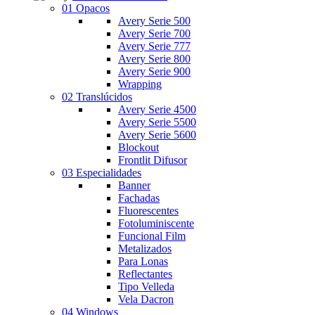
01 Opacos
Avery Serie 500
Avery Serie 700
Avery Serie 777
Avery Serie 800
Avery Serie 900
Wrapping
02 Translúcidos
Avery Serie 4500
Avery Serie 5500
Avery Serie 5600
Blockout
Frontlit Difusor
03 Especialidades
Banner
Fachadas
Fluorescentes
Fotoluminiscente
Funcional Film
Metalizados
Para Lonas
Reflectantes
Tipo Velleda
Vela Dacron
04 Windows