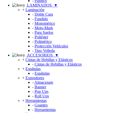
-
Plástico
LAMINADOS
▼
+
Laminación
-
Doble Cara
-
Fundido
-
Monomérico
-
Moto-Mark
-
Para Suelos
-
Poliéster
-
Polimérico
-
Protección Vehículos
-
Tipo Velleda
ACCESORIOS
▼
+
Cintas de Hebillas y Elásticos
-
Cintas de Hebillas y Elásticos
+
Espátulas
-
Espátulas
+
Expositores
-
Almacenaje
-
Banner
-
Pop Ups
-
Roll Ups
+
Herramientas
-
Guantes
-
Herramientas