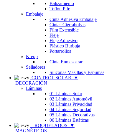
Balizamiento
Teflón Ptfe
Embalaje
Cinta Adhesiva Embalaje
Cintas Cierrabolsas
Film Extensible
Fleje
Fleje Adhesivo
Plástico Burbuja
Portarrollos
Krepp
Cinta Enmascarar
Selladores
Siliconas Masillas y Espumas
CONTROL SOLAR
▼
DECORACIÓN
Láminas
01 Láminas Solar
02 Láminas Automóvil
03 Láminas Privacidad
04 Láminas Seguridad
05 Láminas Decorativas
06 Láminas Estáticas
TROQUELADOS
▼
MAGNÉTICOS