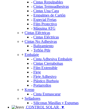
-
Cintas Repulpables
-
Cintas Termoadhesivas
-
Cintas Una Cara
-
Empalmes de Cartón
-
Especial Ferias
-
Film Protectivo
-
Máquina ATG
+
Cintas Eléctricas
-
Cintas Eléctricas
+
Cintas No Adhesivas
-
Balizamiento
-
Teflón Ptfe
+
Embalaje
-
Cinta Adhesiva Embalaje
-
Cintas Cierrabolsas
-
Film Extensible
-
Fleje
-
Fleje Adhesivo
-
Plástico Burbuja
-
Portarrollos
+
Krepp
-
Cinta Enmascarar
+
Selladores
-
Siliconas Masillas y Espumas
CONTROL SOLAR
▼