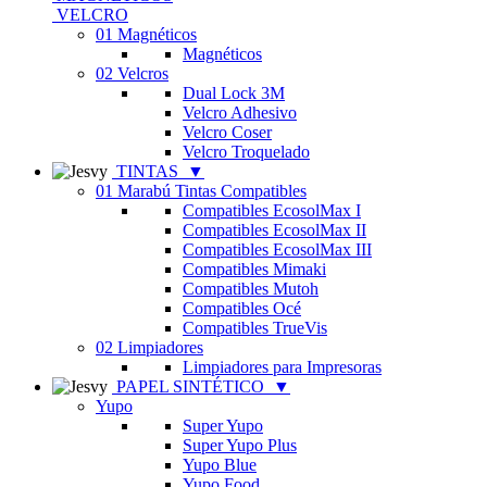
VELCRO
01 Magnéticos
Magnéticos
02 Velcros
Dual Lock 3M
Velcro Adhesivo
Velcro Coser
Velcro Troquelado
TINTAS
▼
01 Marabú Tintas Compatibles
Compatibles EcosolMax I
Compatibles EcosolMax II
Compatibles EcosolMax III
Compatibles Mimaki
Compatibles Mutoh
Compatibles Océ
Compatibles TrueVis
02 Limpiadores
Limpiadores para Impresoras
PAPEL SINTÉTICO
▼
Yupo
Super Yupo
Super Yupo Plus
Yupo Blue
Yupo Food