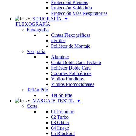
Protección Prendas
Protección Soldadura
Protección Vías Respiratorias
SERIGRAFÍA
▼
FLEXOGRAFÍA
Flexografía
Cintas Flexográficas
Perfiles
Poliéster de Montaje
Serigrafía
Aluminio
Cinta Doble Cara Teclado
Poliéster Doble Cara
Soportes Poliméricos
Vinilos Fundidos
Vinilos Promocionales
Teflón Ptfe
Teflón Ptfe
MARCAJE TEXTIL
▼
Corte
01 Premium
02 Turbo
03 Glitter
04 Image
05 Blockout