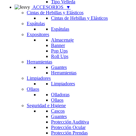
Tipo Velleda
ACCESORIOS
▼
Cintas de Hebillas y Elásticos
Cintas de Hebillas y Elásticos
Espátulas
Espátulas
Expositores
Almacenaje
Banner
Pop Ups
Roll Ups
Herramientas
Guantes
Herramientas
Limpiadores
Limpiadores
Ollaos
Olladoras
Ollaos
Seguridad e Higiene
Cascos
Guantes
Protección Auditiva
Protección Ocular
Protección Prendas