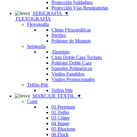
Protección Soldadura
Protección Vías Respiratorias
SERIGRAFÍA
▼
FLEXOGRAFÍA
Flexografía
Cintas Flexográficas
Perfiles
Poliéster de Montaje
Serigrafía
Aluminio
Cinta Doble Cara Teclado
Poliéster Doble Cara
Soportes Poliméricos
Vinilos Fundidos
Vinilos Promocionales
Teflón Ptfe
Teflón Ptfe
MARCAJE TEXTIL
▼
Corte
01 Premium
02 Turbo
03 Glitter
04 Image
05 Blockout
06 Flock