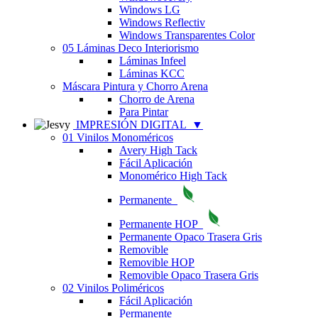
Windows LG
Windows Reflectiv
Windows Transparentes Color
05 Láminas Deco Interiorismo
Láminas Infeel
Láminas KCC
Máscara Pintura y Chorro Arena
Chorro de Arena
Para Pintar
IMPRESIÓN DIGITAL
▼
01 Vinilos Monoméricos
Avery High Tack
Fácil Aplicación
Monomérico High Tack
Permanente
Permanente HOP
Permanente Opaco Trasera Gris
Removible
Removible HOP
Removible Opaco Trasera Gris
02 Vinilos Poliméricos
Fácil Aplicación
Permanente