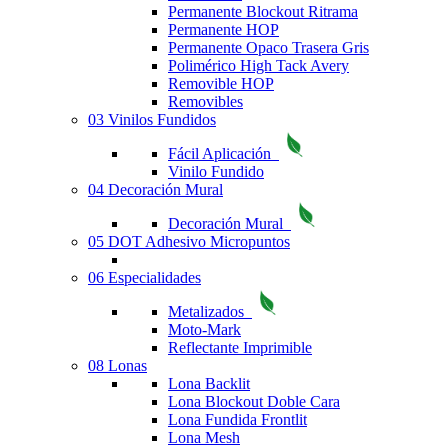
Permanente Blockout Ritrama
Permanente HOP
Permanente Opaco Trasera Gris
Polimérico High Tack Avery
Removible HOP
Removibles
03 Vinilos Fundidos
Fácil Aplicación
Vinilo Fundido
04 Decoración Mural
Decoración Mural
05 DOT Adhesivo Micropuntos
06 Especialidades
Metalizados
Moto-Mark
Reflectante Imprimible
08 Lonas
Lona Backlit
Lona Blockout Doble Cara
Lona Fundida Frontlit
Lona Mesh