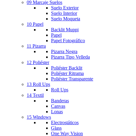
09 Marcaje Suelos
Suelo Exterior
Suelo Interior
Suelo Moqueta
10 Papel
Backlit Muppi
Papel
Papel Fotográfico
11 Pizarra
Pizarra Negra
Pizarra Tipo Velleda
12 Poliéster
Poliéster Backlit
Poliéster Ritrama
Poliéster Transparente
13 Roll Ups
Roll Ups
14 Textil
Banderas
Canvas
Lonas
15 Windows
Electrostáticos
Glass
One Way Vision