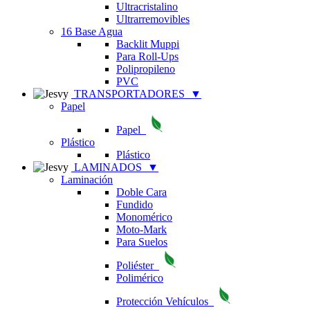
Ultracristalino
Ultrarremovibles
16 Base Agua
Backlit Muppi
Para Roll-Ups
Polipropileno
PVC
TRANSPORTADORES
▼
Papel
Papel
Plástico
Plástico
LAMINADOS
▼
Laminación
Doble Cara
Fundido
Monomérico
Moto-Mark
Para Suelos
Poliéster
Polimérico
Protección Vehículos