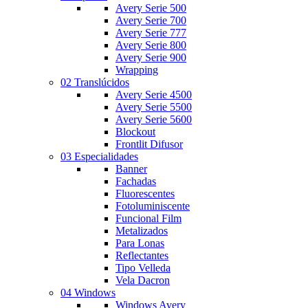
Avery Serie 500
Avery Serie 700
Avery Serie 777
Avery Serie 800
Avery Serie 900
Wrapping
02 Translúcidos
Avery Serie 4500
Avery Serie 5500
Avery Serie 5600
Blockout
Frontlit Difusor
03 Especialidades
Banner
Fachadas
Fluorescentes
Fotoluminiscente
Funcional Film
Metalizados
Para Lonas
Reflectantes
Tipo Velleda
Vela Dacron
04 Windows
Windows Avery