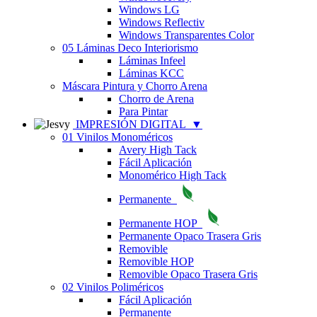
Windows LG
Windows Reflectiv
Windows Transparentes Color
05 Láminas Deco Interiorismo
Láminas Infeel
Láminas KCC
Máscara Pintura y Chorro Arena
Chorro de Arena
Para Pintar
IMPRESIÓN DIGITAL
▼
01 Vinilos Monoméricos
Avery High Tack
Fácil Aplicación
Monomérico High Tack
Permanente
Permanente HOP
Permanente Opaco Trasera Gris
Removible
Removible HOP
Removible Opaco Trasera Gris
02 Vinilos Poliméricos
Fácil Aplicación
Permanente