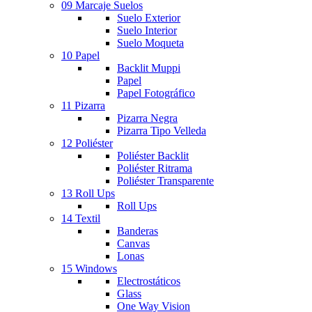
09 Marcaje Suelos
Suelo Exterior
Suelo Interior
Suelo Moqueta
10 Papel
Backlit Muppi
Papel
Papel Fotográfico
11 Pizarra
Pizarra Negra
Pizarra Tipo Velleda
12 Poliéster
Poliéster Backlit
Poliéster Ritrama
Poliéster Transparente
13 Roll Ups
Roll Ups
14 Textil
Banderas
Canvas
Lonas
15 Windows
Electrostáticos
Glass
One Way Vision