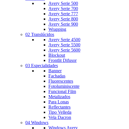
Avery Serie 500
Avery Serie 700
Avery Serie 777
Avery Serie 800
Avery Serie 900
Wrapping
02 Translúcidos
Avery Serie 4500
Avery Serie 5500
Avery Serie 5600
Blockout
Frontlit Difusor
03 Especialidades
Banner
Fachadas
Fluorescentes
Fotoluminiscente
Funcional Film
Metalizados
Para Lonas
Reflectantes
Tipo Velleda
Vela Dacron
04 Windows
Windows Avery