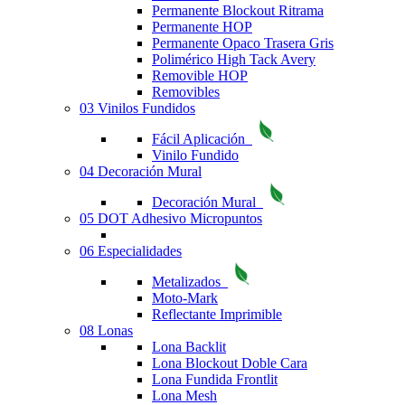
Permanente Blockout Ritrama
Permanente HOP
Permanente Opaco Trasera Gris
Polimérico High Tack Avery
Removible HOP
Removibles
03 Vinilos Fundidos
Fácil Aplicación
Vinilo Fundido
04 Decoración Mural
Decoración Mural
05 DOT Adhesivo Micropuntos
06 Especialidades
Metalizados
Moto-Mark
Reflectante Imprimible
08 Lonas
Lona Backlit
Lona Blockout Doble Cara
Lona Fundida Frontlit
Lona Mesh