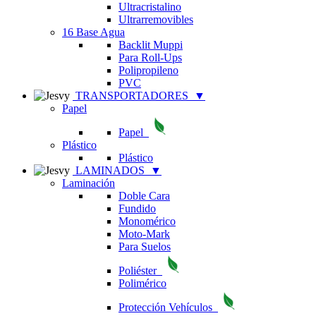
Ultracristalino
Ultrarremovibles
16 Base Agua
Backlit Muppi
Para Roll-Ups
Polipropileno
PVC
TRANSPORTADORES
▼
Papel
Papel
Plástico
Plástico
LAMINADOS
▼
Laminación
Doble Cara
Fundido
Monomérico
Moto-Mark
Para Suelos
Poliéster
Polimérico
Protección Vehículos