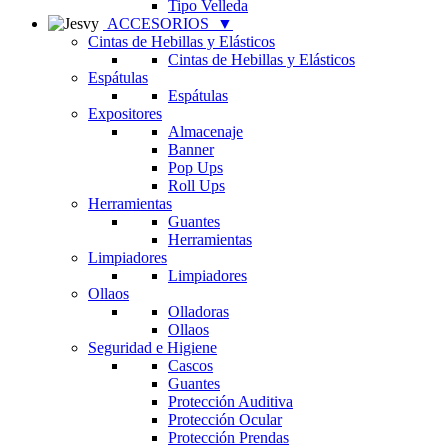
Tipo Velleda
ACCESORIOS
▼
Cintas de Hebillas y Elásticos
Cintas de Hebillas y Elásticos
Espátulas
Espátulas
Expositores
Almacenaje
Banner
Pop Ups
Roll Ups
Herramientas
Guantes
Herramientas
Limpiadores
Limpiadores
Ollaos
Olladoras
Ollaos
Seguridad e Higiene
Cascos
Guantes
Protección Auditiva
Protección Ocular
Protección Prendas