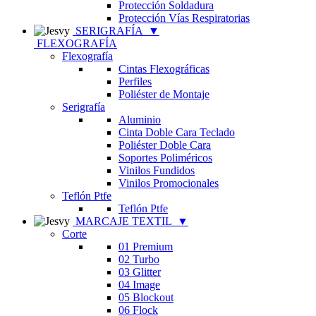
Protección Soldadura
Protección Vías Respiratorias
SERIGRAFÍA
▼
FLEXOGRAFÍA
Flexografía
Cintas Flexográficas
Perfiles
Poliéster de Montaje
Serigrafía
Aluminio
Cinta Doble Cara Teclado
Poliéster Doble Cara
Soportes Poliméricos
Vinilos Fundidos
Vinilos Promocionales
Teflón Ptfe
Teflón Ptfe
MARCAJE TEXTIL
▼
Corte
01 Premium
02 Turbo
03 Glitter
04 Image
05 Blockout
06 Flock