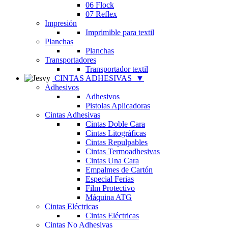
06 Flock
07 Reflex
Impresión
Imprimible para textil
Planchas
Planchas
Transportadores
Transportador textil
CINTAS ADHESIVAS
▼
Adhesivos
Adhesivos
Pistolas Aplicadoras
Cintas Adhesivas
Cintas Doble Cara
Cintas Litográficas
Cintas Repulpables
Cintas Termoadhesivas
Cintas Una Cara
Empalmes de Cartón
Especial Ferias
Film Protectivo
Máquina ATG
Cintas Eléctricas
Cintas Eléctricas
Cintas No Adhesivas