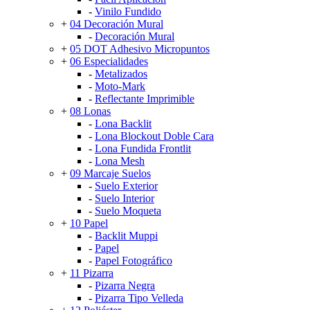
-
Vinilo Fundido
+
04 Decoración Mural
-
Decoración Mural
+
05 DOT Adhesivo Micropuntos
+
06 Especialidades
-
Metalizados
-
Moto-Mark
-
Reflectante Imprimible
+
08 Lonas
-
Lona Backlit
-
Lona Blockout Doble Cara
-
Lona Fundida Frontlit
-
Lona Mesh
+
09 Marcaje Suelos
-
Suelo Exterior
-
Suelo Interior
-
Suelo Moqueta
+
10 Papel
-
Backlit Muppi
-
Papel
-
Papel Fotográfico
+
11 Pizarra
-
Pizarra Negra
-
Pizarra Tipo Velleda