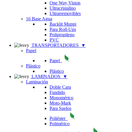
One Way Vision
Ultracristalino
Ultrarremovibles
16 Base Agua
Backlit Muppi
Para Roll-Ups
Polipropileno
PVC
TRANSPORTADORES
▼
Papel
Papel
Plástico
Plástico
LAMINADOS
▼
Laminación
Doble Cara
Fundido
Monomérico
Moto-Mark
Para Suelos
Poliéster
Polimérico