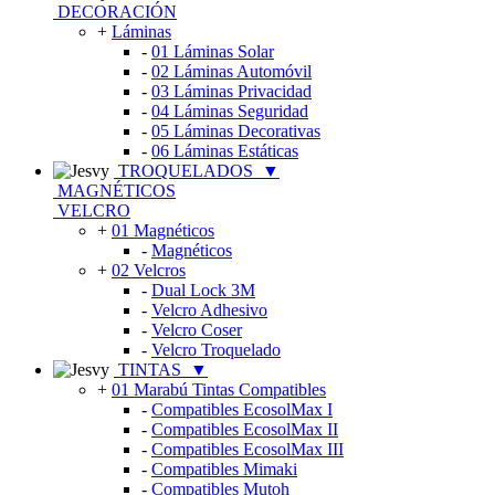
DECORACIÓN
+
Láminas
-
01 Láminas Solar
-
02 Láminas Automóvil
-
03 Láminas Privacidad
-
04 Láminas Seguridad
-
05 Láminas Decorativas
-
06 Láminas Estáticas
TROQUELADOS
▼
MAGNÉTICOS
VELCRO
+
01 Magnéticos
-
Magnéticos
+
02 Velcros
-
Dual Lock 3M
-
Velcro Adhesivo
-
Velcro Coser
-
Velcro Troquelado
TINTAS
▼
+
01 Marabú Tintas Compatibles
-
Compatibles EcosolMax I
-
Compatibles EcosolMax II
-
Compatibles EcosolMax III
-
Compatibles Mimaki
-
Compatibles Mutoh