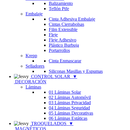
Balizamiento
Teflón Ptfe
Embalaje
Cinta Adhesiva Embalaje
Cintas Cierrabolsas
Film Extensible
Fleje
Fleje Adhesivo
Plástico Burbuja
Portarrollos
Krepp
Cinta Enmascarar
Selladores
Siliconas Masillas y Espumas
CONTROL SOLAR
▼
DECORACIÓN
Láminas
01 Láminas Solar
02 Láminas Automóvil
03 Láminas Privacidad
04 Láminas Seguridad
05 Láminas Decorativas
06 Láminas Estáticas
TROQUELADOS
▼
MAGNÉTICOS