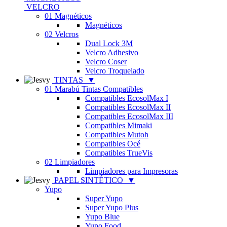
VELCRO
01 Magnéticos
Magnéticos
02 Velcros
Dual Lock 3M
Velcro Adhesivo
Velcro Coser
Velcro Troquelado
TINTAS
▼
01 Marabú Tintas Compatibles
Compatibles EcosolMax I
Compatibles EcosolMax II
Compatibles EcosolMax III
Compatibles Mimaki
Compatibles Mutoh
Compatibles Océ
Compatibles TrueVis
02 Limpiadores
Limpiadores para Impresoras
PAPEL SINTÉTICO
▼
Yupo
Super Yupo
Super Yupo Plus
Yupo Blue
Yupo Food