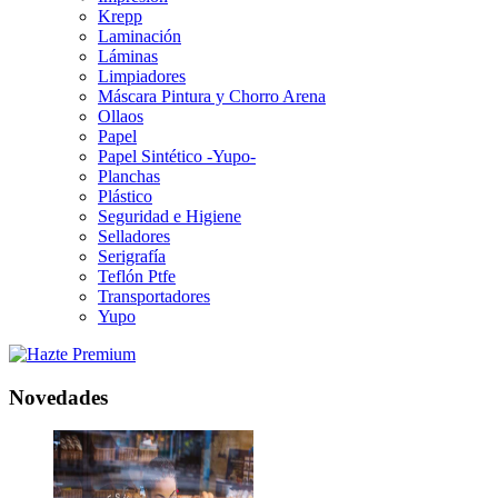
Krepp
Laminación
Láminas
Limpiadores
Máscara Pintura y Chorro Arena
Ollaos
Papel
Papel Sintético -Yupo-
Planchas
Plástico
Seguridad e Higiene
Selladores
Serigrafía
Teflón Ptfe
Transportadores
Yupo
Novedades