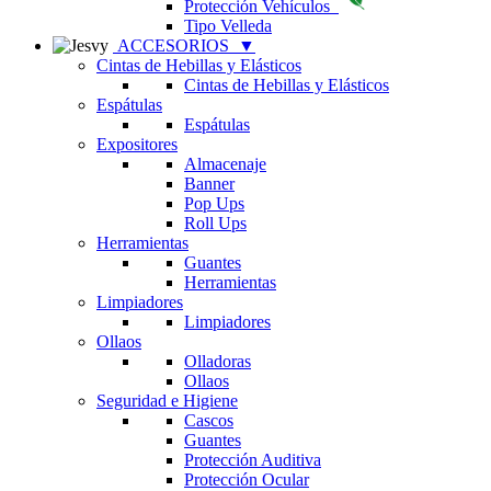
Protección Vehículos
Tipo Velleda
ACCESORIOS
▼
Cintas de Hebillas y Elásticos
Cintas de Hebillas y Elásticos
Espátulas
Espátulas
Expositores
Almacenaje
Banner
Pop Ups
Roll Ups
Herramientas
Guantes
Herramientas
Limpiadores
Limpiadores
Ollaos
Olladoras
Ollaos
Seguridad e Higiene
Cascos
Guantes
Protección Auditiva
Protección Ocular