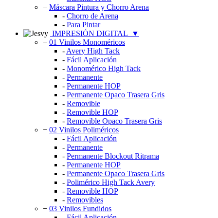
+
Máscara Pintura y Chorro Arena
-
Chorro de Arena
-
Para Pintar
IMPRESIÓN DIGITAL
▼
+
01 Vinilos Monoméricos
-
Avery High Tack
-
Fácil Aplicación
-
Monomérico High Tack
-
Permanente
-
Permanente HOP
-
Permanente Opaco Trasera Gris
-
Removible
-
Removible HOP
-
Removible Opaco Trasera Gris
+
02 Vinilos Poliméricos
-
Fácil Aplicación
-
Permanente
-
Permanente Blockout Ritrama
-
Permanente HOP
-
Permanente Opaco Trasera Gris
-
Polimérico High Tack Avery
-
Removible HOP
-
Removibles
+
03 Vinilos Fundidos
-
Fácil Aplicación