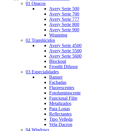
01 Opacos
Avery Serie 500
Avery Serie 700
Avery Serie 777
Avery Serie 800
Avery Serie 900
Wrapping
02 Translúcidos
Avery Serie 4500
Avery Serie 5500
Avery Serie 5600
Blockout
Frontlit Difusor
03 Especialidades
Banner
Fachadas
Fluorescentes
Fotoluminiscente
Funcional Film
Metalizados
Para Lonas
Reflectantes
Tipo Velleda
Vela Dacron
04 Windows