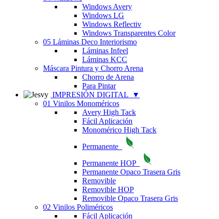
Windows Avery
Windows LG
Windows Reflectiv
Windows Transparentes Color
05 Láminas Deco Interiorismo
Láminas Infeel
Láminas KCC
Máscara Pintura y Chorro Arena
Chorro de Arena
Para Pintar
IMPRESIÓN DIGITAL
▼
01 Vinilos Monoméricos
Avery High Tack
Fácil Aplicación
Monomérico High Tack
Permanente
Permanente HOP
Permanente Opaco Trasera Gris
Removible
Removible HOP
Removible Opaco Trasera Gris
02 Vinilos Poliméricos
Fácil Aplicación