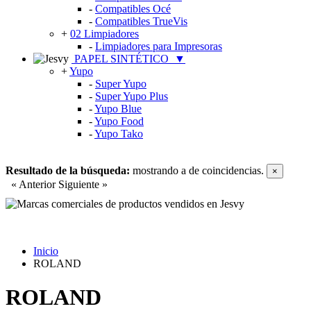
-
Compatibles Océ
-
Compatibles TrueVis
+
02 Limpiadores
-
Limpiadores para Impresoras
PAPEL SINTÉTICO
▼
+
Yupo
-
Super Yupo
-
Super Yupo Plus
-
Yupo Blue
-
Yupo Food
-
Yupo Tako
Resultado de la búsqueda:
mostrando
a
de
coincidencias.
×
« Anterior
Siguiente »
Inicio
ROLAND
ROLAND