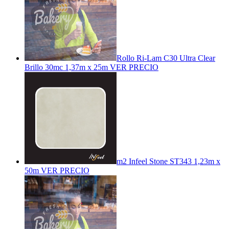
Rollo Ri-Lam C30 Ultra Clear
Brillo 30mc 1,37m x 25m
VER PRECIO
m2 Infeel Stone ST343 1,23m x
50m
VER PRECIO