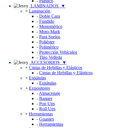
-
Plástico
LAMINADOS
▼
+
Laminación
-
Doble Cara
-
Fundido
-
Monomérico
-
Moto-Mark
-
Para Suelos
-
Poliéster
-
Polimérico
-
Protección Vehículos
-
Tipo Velleda
ACCESORIOS
▼
+
Cintas de Hebillas y Elásticos
-
Cintas de Hebillas y Elásticos
+
Espátulas
-
Espátulas
+
Expositores
-
Almacenaje
-
Banner
-
Pop Ups
-
Roll Ups
+
Herramientas
-
Guantes
-
Herramientas