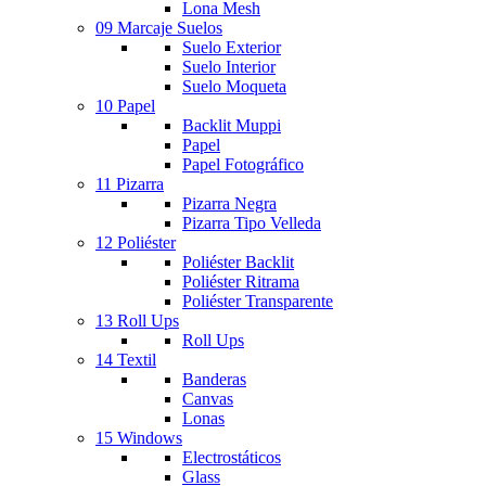
Lona Mesh
09 Marcaje Suelos
Suelo Exterior
Suelo Interior
Suelo Moqueta
10 Papel
Backlit Muppi
Papel
Papel Fotográfico
11 Pizarra
Pizarra Negra
Pizarra Tipo Velleda
12 Poliéster
Poliéster Backlit
Poliéster Ritrama
Poliéster Transparente
13 Roll Ups
Roll Ups
14 Textil
Banderas
Canvas
Lonas
15 Windows
Electrostáticos
Glass