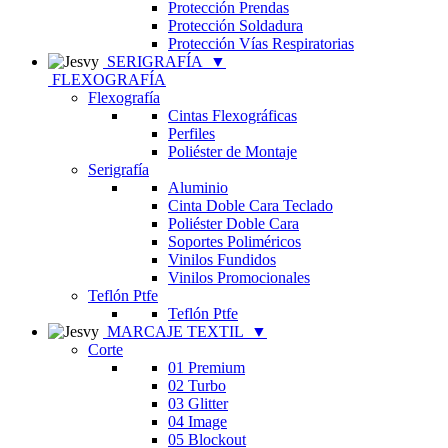
Protección Prendas
Protección Soldadura
Protección Vías Respiratorias
SERIGRAFÍA
▼
FLEXOGRAFÍA
Flexografía
Cintas Flexográficas
Perfiles
Poliéster de Montaje
Serigrafía
Aluminio
Cinta Doble Cara Teclado
Poliéster Doble Cara
Soportes Poliméricos
Vinilos Fundidos
Vinilos Promocionales
Teflón Ptfe
Teflón Ptfe
MARCAJE TEXTIL
▼
Corte
01 Premium
02 Turbo
03 Glitter
04 Image
05 Blockout