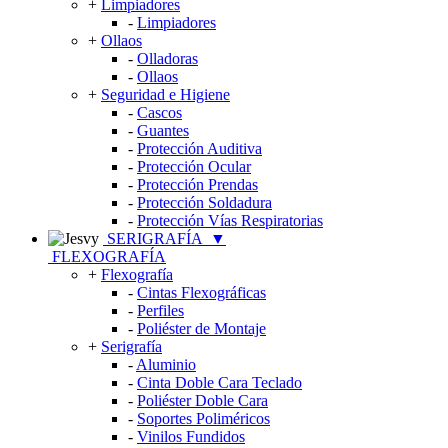
+
Limpiadores
-
Limpiadores
+
Ollaos
-
Olladoras
-
Ollaos
+
Seguridad e Higiene
-
Cascos
-
Guantes
-
Protección Auditiva
-
Protección Ocular
-
Protección Prendas
-
Protección Soldadura
-
Protección Vías Respiratorias
SERIGRAFÍA
▼
FLEXOGRAFÍA
+
Flexografía
-
Cintas Flexográficas
-
Perfiles
-
Poliéster de Montaje
+
Serigrafía
-
Aluminio
-
Cinta Doble Cara Teclado
-
Poliéster Doble Cara
-
Soportes Poliméricos
-
Vinilos Fundidos