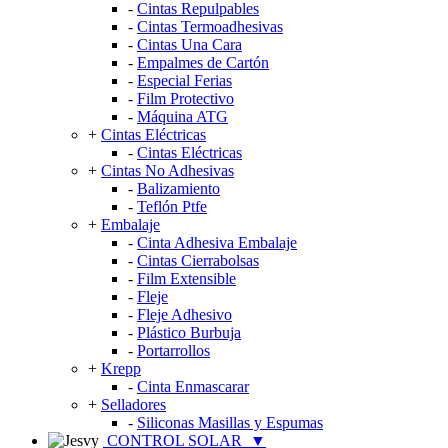
-
Cintas Repulpables
-
Cintas Termoadhesivas
-
Cintas Una Cara
-
Empalmes de Cartón
-
Especial Ferias
-
Film Protectivo
-
Máquina ATG
+
Cintas Eléctricas
-
Cintas Eléctricas
+
Cintas No Adhesivas
-
Balizamiento
-
Teflón Ptfe
+
Embalaje
-
Cinta Adhesiva Embalaje
-
Cintas Cierrabolsas
-
Film Extensible
-
Fleje
-
Fleje Adhesivo
-
Plástico Burbuja
-
Portarrollos
+
Krepp
-
Cinta Enmascarar
+
Selladores
-
Siliconas Masillas y Espumas
CONTROL SOLAR
▼