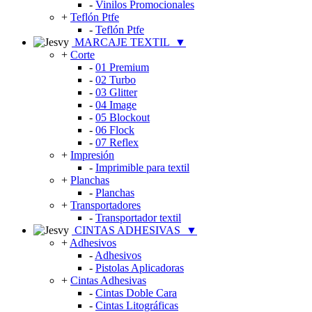
-
Vinilos Promocionales
+
Teflón Ptfe
-
Teflón Ptfe
MARCAJE TEXTIL
▼
+
Corte
-
01 Premium
-
02 Turbo
-
03 Glitter
-
04 Image
-
05 Blockout
-
06 Flock
-
07 Reflex
+
Impresión
-
Imprimible para textil
+
Planchas
-
Planchas
+
Transportadores
-
Transportador textil
CINTAS ADHESIVAS
▼
+
Adhesivos
-
Adhesivos
-
Pistolas Aplicadoras
+
Cintas Adhesivas
-
Cintas Doble Cara
-
Cintas Litográficas