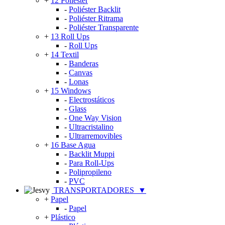
+
12 Poliéster
-
Poliéster Backlit
-
Poliéster Ritrama
-
Poliéster Transparente
+
13 Roll Ups
-
Roll Ups
+
14 Textil
-
Banderas
-
Canvas
-
Lonas
+
15 Windows
-
Electrostáticos
-
Glass
-
One Way Vision
-
Ultracristalino
-
Ultrarremovibles
+
16 Base Agua
-
Backlit Muppi
-
Para Roll-Ups
-
Polipropileno
-
PVC
TRANSPORTADORES
▼
+
Papel
-
Papel
+
Plástico