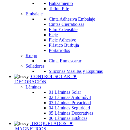
Balizamiento
Teflón Ptfe
Embalaje
Cinta Adhesiva Embalaje
Cintas Cierrabolsas
Film Extensible
Fleje
Fleje Adhesivo
Plástico Burbuja
Portarrollos
Krepp
Cinta Enmascarar
Selladores
Siliconas Masillas y Espumas
CONTROL SOLAR
▼
DECORACIÓN
Láminas
01 Láminas Solar
02 Láminas Automóvil
03 Láminas Privacidad
04 Láminas Seguridad
05 Láminas Decorativas
06 Láminas Estáticas
TROQUELADOS
▼
MAGNÉTICOS