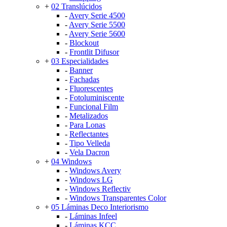
+
02 Translúcidos
-
Avery Serie 4500
-
Avery Serie 5500
-
Avery Serie 5600
-
Blockout
-
Frontlit Difusor
+
03 Especialidades
-
Banner
-
Fachadas
-
Fluorescentes
-
Fotoluminiscente
-
Funcional Film
-
Metalizados
-
Para Lonas
-
Reflectantes
-
Tipo Velleda
-
Vela Dacron
+
04 Windows
-
Windows Avery
-
Windows LG
-
Windows Reflectiv
-
Windows Transparentes Color
+
05 Láminas Deco Interiorismo
-
Láminas Infeel
-
Láminas KCC