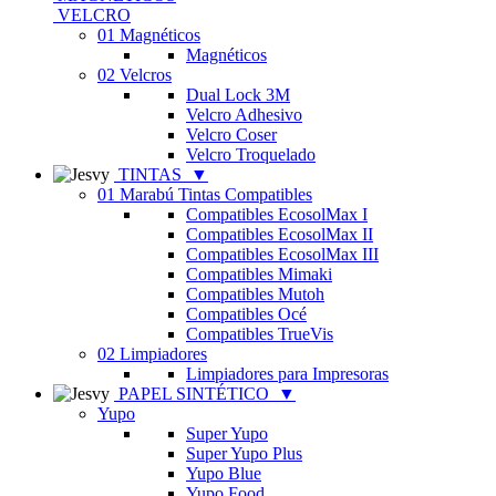
VELCRO
01 Magnéticos
Magnéticos
02 Velcros
Dual Lock 3M
Velcro Adhesivo
Velcro Coser
Velcro Troquelado
TINTAS
▼
01 Marabú Tintas Compatibles
Compatibles EcosolMax I
Compatibles EcosolMax II
Compatibles EcosolMax III
Compatibles Mimaki
Compatibles Mutoh
Compatibles Océ
Compatibles TrueVis
02 Limpiadores
Limpiadores para Impresoras
PAPEL SINTÉTICO
▼
Yupo
Super Yupo
Super Yupo Plus
Yupo Blue
Yupo Food