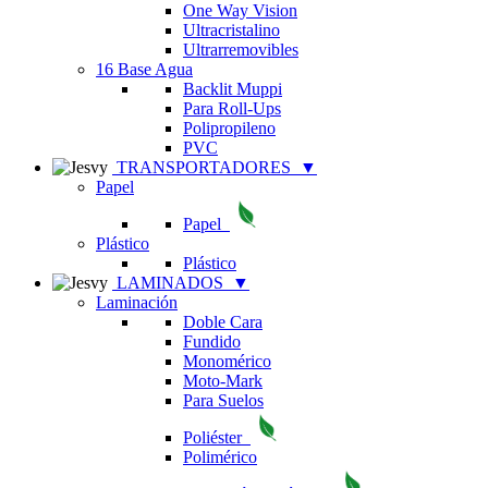
One Way Vision
Ultracristalino
Ultrarremovibles
16 Base Agua
Backlit Muppi
Para Roll-Ups
Polipropileno
PVC
TRANSPORTADORES
▼
Papel
Papel
Plástico
Plástico
LAMINADOS
▼
Laminación
Doble Cara
Fundido
Monomérico
Moto-Mark
Para Suelos
Poliéster
Polimérico