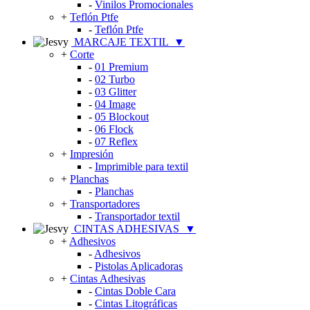
-
Vinilos Promocionales
+
Teflón Ptfe
-
Teflón Ptfe
MARCAJE TEXTIL
▼
+
Corte
-
01 Premium
-
02 Turbo
-
03 Glitter
-
04 Image
-
05 Blockout
-
06 Flock
-
07 Reflex
+
Impresión
-
Imprimible para textil
+
Planchas
-
Planchas
+
Transportadores
-
Transportador textil
CINTAS ADHESIVAS
▼
+
Adhesivos
-
Adhesivos
-
Pistolas Aplicadoras
+
Cintas Adhesivas
-
Cintas Doble Cara
-
Cintas Litográficas