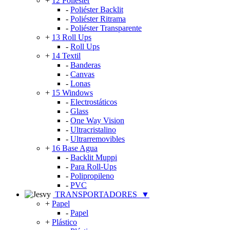
+
12 Poliéster
-
Poliéster Backlit
-
Poliéster Ritrama
-
Poliéster Transparente
+
13 Roll Ups
-
Roll Ups
+
14 Textil
-
Banderas
-
Canvas
-
Lonas
+
15 Windows
-
Electrostáticos
-
Glass
-
One Way Vision
-
Ultracristalino
-
Ultrarremovibles
+
16 Base Agua
-
Backlit Muppi
-
Para Roll-Ups
-
Polipropileno
-
PVC
TRANSPORTADORES
▼
+
Papel
-
Papel
+
Plástico