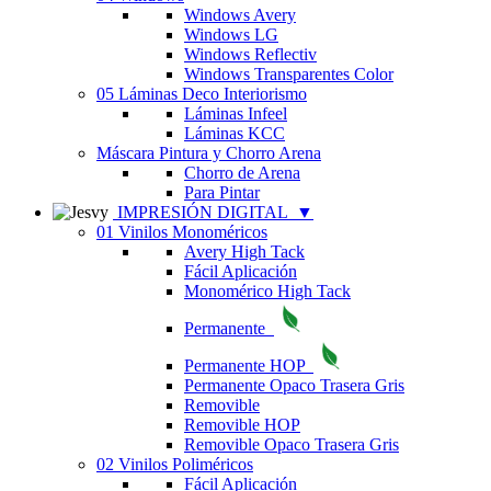
Windows Avery
Windows LG
Windows Reflectiv
Windows Transparentes Color
05 Láminas Deco Interiorismo
Láminas Infeel
Láminas KCC
Máscara Pintura y Chorro Arena
Chorro de Arena
Para Pintar
IMPRESIÓN DIGITAL
▼
01 Vinilos Monoméricos
Avery High Tack
Fácil Aplicación
Monomérico High Tack
Permanente
Permanente HOP
Permanente Opaco Trasera Gris
Removible
Removible HOP
Removible Opaco Trasera Gris
02 Vinilos Poliméricos
Fácil Aplicación