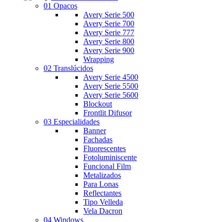
01 Opacos
Avery Serie 500
Avery Serie 700
Avery Serie 777
Avery Serie 800
Avery Serie 900
Wrapping
02 Translúcidos
Avery Serie 4500
Avery Serie 5500
Avery Serie 5600
Blockout
Frontlit Difusor
03 Especialidades
Banner
Fachadas
Fluorescentes
Fotoluminiscente
Funcional Film
Metalizados
Para Lonas
Reflectantes
Tipo Velleda
Vela Dacron
04 Windows