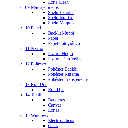
Lona Mesh
09 Marcaje Suelos
Suelo Exterior
Suelo Interior
Suelo Moqueta
10 Papel
Backlit Muppi
Papel
Papel Fotográfico
11 Pizarra
Pizarra Negra
Pizarra Tipo Velleda
12 Poliéster
Poliéster Backlit
Poliéster Ritrama
Poliéster Transparente
13 Roll Ups
Roll Ups
14 Textil
Banderas
Canvas
Lonas
15 Windows
Electrostáticos
Glass