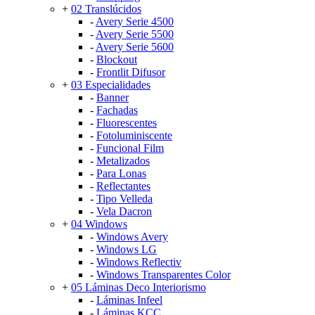
+
02 Translúcidos
-
Avery Serie 4500
-
Avery Serie 5500
-
Avery Serie 5600
-
Blockout
-
Frontlit Difusor
+
03 Especialidades
-
Banner
-
Fachadas
-
Fluorescentes
-
Fotoluminiscente
-
Funcional Film
-
Metalizados
-
Para Lonas
-
Reflectantes
-
Tipo Velleda
-
Vela Dacron
+
04 Windows
-
Windows Avery
-
Windows LG
-
Windows Reflectiv
-
Windows Transparentes Color
+
05 Láminas Deco Interiorismo
-
Láminas Infeel
-
Láminas KCC