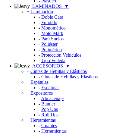
-
Plástico
LAMINADOS
▼
+
Laminación
-
Doble Cara
-
Fundido
-
Monomérico
-
Moto-Mark
-
Para Suelos
-
Poliéster
-
Polimérico
-
Protección Vehículos
-
Tipo Velleda
ACCESORIOS
▼
+
Cintas de Hebillas y Elásticos
-
Cintas de Hebillas y Elásticos
+
Espátulas
-
Espátulas
+
Expositores
-
Almacenaje
-
Banner
-
Pop Ups
-
Roll Ups
+
Herramientas
-
Guantes
-
Herramientas