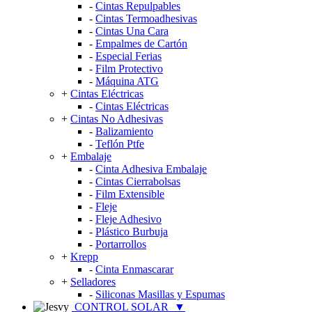
-
Cintas Repulpables
-
Cintas Termoadhesivas
-
Cintas Una Cara
-
Empalmes de Cartón
-
Especial Ferias
-
Film Protectivo
-
Máquina ATG
+
Cintas Eléctricas
-
Cintas Eléctricas
+
Cintas No Adhesivas
-
Balizamiento
-
Teflón Ptfe
+
Embalaje
-
Cinta Adhesiva Embalaje
-
Cintas Cierrabolsas
-
Film Extensible
-
Fleje
-
Fleje Adhesivo
-
Plástico Burbuja
-
Portarrollos
+
Krepp
-
Cinta Enmascarar
+
Selladores
-
Siliconas Masillas y Espumas
CONTROL SOLAR
▼