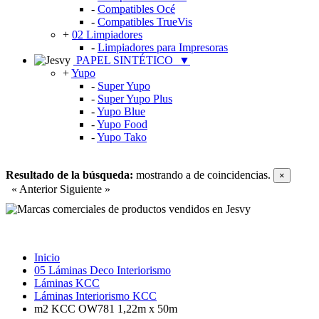
-
Compatibles Océ
-
Compatibles TrueVis
+
02 Limpiadores
-
Limpiadores para Impresoras
PAPEL SINTÉTICO
▼
+
Yupo
-
Super Yupo
-
Super Yupo Plus
-
Yupo Blue
-
Yupo Food
-
Yupo Tako
Resultado de la búsqueda:
mostrando
a
de
coincidencias.
×
« Anterior
Siguiente »
Inicio
05 Láminas Deco Interiorismo
Láminas KCC
Láminas Interiorismo KCC
m2 KCC OW781 1,22m x 50m