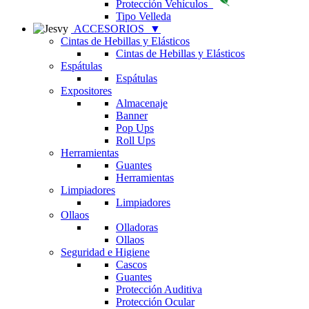
Protección Vehículos
Tipo Velleda
ACCESORIOS
▼
Cintas de Hebillas y Elásticos
Cintas de Hebillas y Elásticos
Espátulas
Espátulas
Expositores
Almacenaje
Banner
Pop Ups
Roll Ups
Herramientas
Guantes
Herramientas
Limpiadores
Limpiadores
Ollaos
Olladoras
Ollaos
Seguridad e Higiene
Cascos
Guantes
Protección Auditiva
Protección Ocular