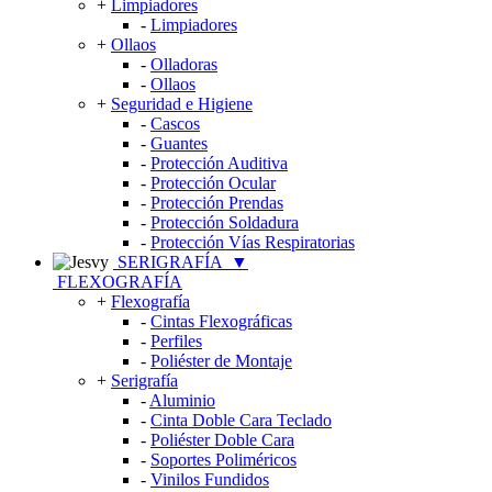
+
Limpiadores
-
Limpiadores
+
Ollaos
-
Olladoras
-
Ollaos
+
Seguridad e Higiene
-
Cascos
-
Guantes
-
Protección Auditiva
-
Protección Ocular
-
Protección Prendas
-
Protección Soldadura
-
Protección Vías Respiratorias
SERIGRAFÍA
▼
FLEXOGRAFÍA
+
Flexografía
-
Cintas Flexográficas
-
Perfiles
-
Poliéster de Montaje
+
Serigrafía
-
Aluminio
-
Cinta Doble Cara Teclado
-
Poliéster Doble Cara
-
Soportes Poliméricos
-
Vinilos Fundidos