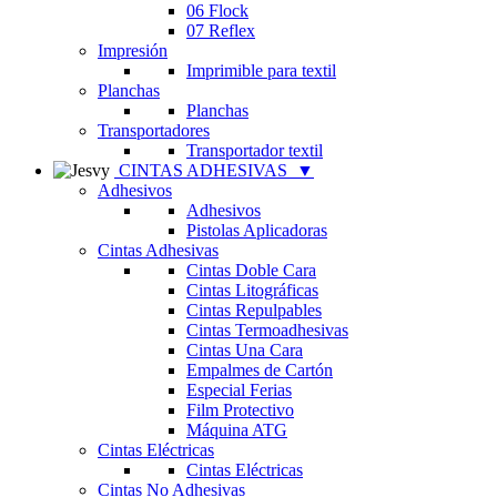
06 Flock
07 Reflex
Impresión
Imprimible para textil
Planchas
Planchas
Transportadores
Transportador textil
CINTAS ADHESIVAS
▼
Adhesivos
Adhesivos
Pistolas Aplicadoras
Cintas Adhesivas
Cintas Doble Cara
Cintas Litográficas
Cintas Repulpables
Cintas Termoadhesivas
Cintas Una Cara
Empalmes de Cartón
Especial Ferias
Film Protectivo
Máquina ATG
Cintas Eléctricas
Cintas Eléctricas
Cintas No Adhesivas