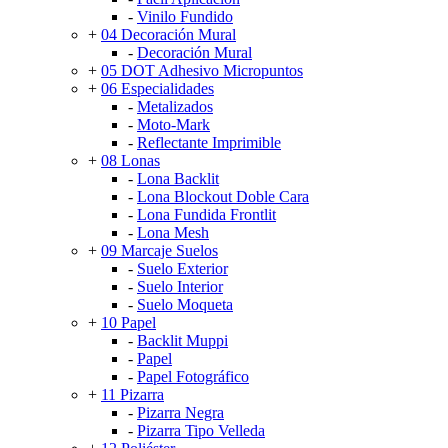
-
Vinilo Fundido
+
04 Decoración Mural
-
Decoración Mural
+
05 DOT Adhesivo Micropuntos
+
06 Especialidades
-
Metalizados
-
Moto-Mark
-
Reflectante Imprimible
+
08 Lonas
-
Lona Backlit
-
Lona Blockout Doble Cara
-
Lona Fundida Frontlit
-
Lona Mesh
+
09 Marcaje Suelos
-
Suelo Exterior
-
Suelo Interior
-
Suelo Moqueta
+
10 Papel
-
Backlit Muppi
-
Papel
-
Papel Fotográfico
+
11 Pizarra
-
Pizarra Negra
-
Pizarra Tipo Velleda