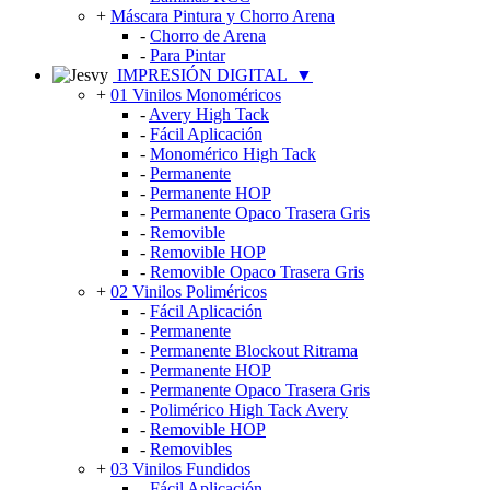
+
Máscara Pintura y Chorro Arena
-
Chorro de Arena
-
Para Pintar
IMPRESIÓN DIGITAL
▼
+
01 Vinilos Monoméricos
-
Avery High Tack
-
Fácil Aplicación
-
Monomérico High Tack
-
Permanente
-
Permanente HOP
-
Permanente Opaco Trasera Gris
-
Removible
-
Removible HOP
-
Removible Opaco Trasera Gris
+
02 Vinilos Poliméricos
-
Fácil Aplicación
-
Permanente
-
Permanente Blockout Ritrama
-
Permanente HOP
-
Permanente Opaco Trasera Gris
-
Polimérico High Tack Avery
-
Removible HOP
-
Removibles
+
03 Vinilos Fundidos
-
Fácil Aplicación