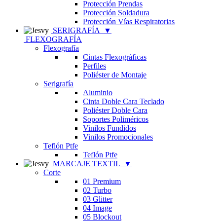
Protección Prendas
Protección Soldadura
Protección Vías Respiratorias
SERIGRAFÍA
▼
FLEXOGRAFÍA
Flexografía
Cintas Flexográficas
Perfiles
Poliéster de Montaje
Serigrafía
Aluminio
Cinta Doble Cara Teclado
Poliéster Doble Cara
Soportes Poliméricos
Vinilos Fundidos
Vinilos Promocionales
Teflón Ptfe
Teflón Ptfe
MARCAJE TEXTIL
▼
Corte
01 Premium
02 Turbo
03 Glitter
04 Image
05 Blockout