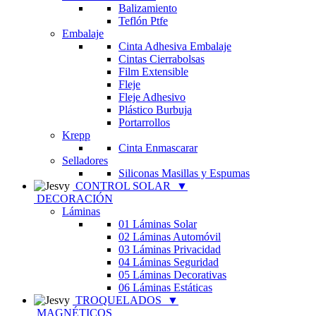
Balizamiento
Teflón Ptfe
Embalaje
Cinta Adhesiva Embalaje
Cintas Cierrabolsas
Film Extensible
Fleje
Fleje Adhesivo
Plástico Burbuja
Portarrollos
Krepp
Cinta Enmascarar
Selladores
Siliconas Masillas y Espumas
CONTROL SOLAR
▼
DECORACIÓN
Láminas
01 Láminas Solar
02 Láminas Automóvil
03 Láminas Privacidad
04 Láminas Seguridad
05 Láminas Decorativas
06 Láminas Estáticas
TROQUELADOS
▼
MAGNÉTICOS