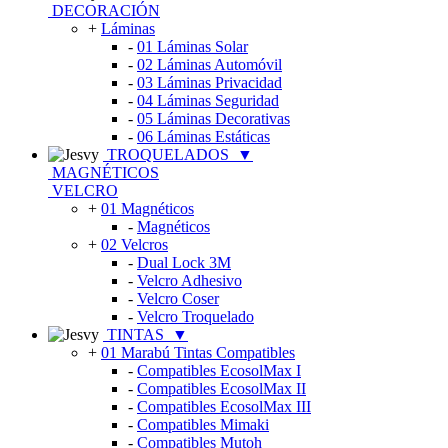
DECORACIÓN
+
Láminas
-
01 Láminas Solar
-
02 Láminas Automóvil
-
03 Láminas Privacidad
-
04 Láminas Seguridad
-
05 Láminas Decorativas
-
06 Láminas Estáticas
TROQUELADOS
▼
MAGNÉTICOS
VELCRO
+
01 Magnéticos
-
Magnéticos
+
02 Velcros
-
Dual Lock 3M
-
Velcro Adhesivo
-
Velcro Coser
-
Velcro Troquelado
TINTAS
▼
+
01 Marabú Tintas Compatibles
-
Compatibles EcosolMax I
-
Compatibles EcosolMax II
-
Compatibles EcosolMax III
-
Compatibles Mimaki
-
Compatibles Mutoh