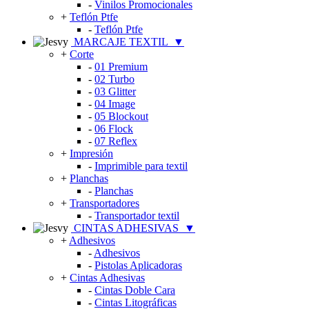
-
Vinilos Promocionales
+
Teflón Ptfe
-
Teflón Ptfe
MARCAJE TEXTIL
▼
+
Corte
-
01 Premium
-
02 Turbo
-
03 Glitter
-
04 Image
-
05 Blockout
-
06 Flock
-
07 Reflex
+
Impresión
-
Imprimible para textil
+
Planchas
-
Planchas
+
Transportadores
-
Transportador textil
CINTAS ADHESIVAS
▼
+
Adhesivos
-
Adhesivos
-
Pistolas Aplicadoras
+
Cintas Adhesivas
-
Cintas Doble Cara
-
Cintas Litográficas