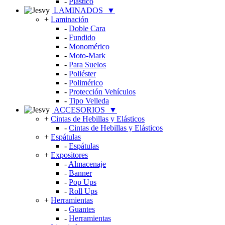
-
Plástico
LAMINADOS
▼
+
Laminación
-
Doble Cara
-
Fundido
-
Monomérico
-
Moto-Mark
-
Para Suelos
-
Poliéster
-
Polimérico
-
Protección Vehículos
-
Tipo Velleda
ACCESORIOS
▼
+
Cintas de Hebillas y Elásticos
-
Cintas de Hebillas y Elásticos
+
Espátulas
-
Espátulas
+
Expositores
-
Almacenaje
-
Banner
-
Pop Ups
-
Roll Ups
+
Herramientas
-
Guantes
-
Herramientas