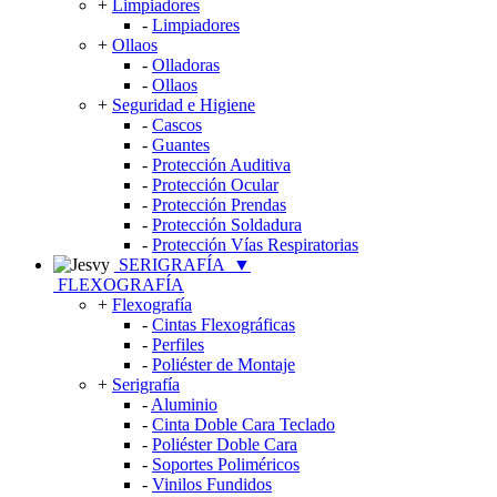
+
Limpiadores
-
Limpiadores
+
Ollaos
-
Olladoras
-
Ollaos
+
Seguridad e Higiene
-
Cascos
-
Guantes
-
Protección Auditiva
-
Protección Ocular
-
Protección Prendas
-
Protección Soldadura
-
Protección Vías Respiratorias
SERIGRAFÍA
▼
FLEXOGRAFÍA
+
Flexografía
-
Cintas Flexográficas
-
Perfiles
-
Poliéster de Montaje
+
Serigrafía
-
Aluminio
-
Cinta Doble Cara Teclado
-
Poliéster Doble Cara
-
Soportes Poliméricos
-
Vinilos Fundidos