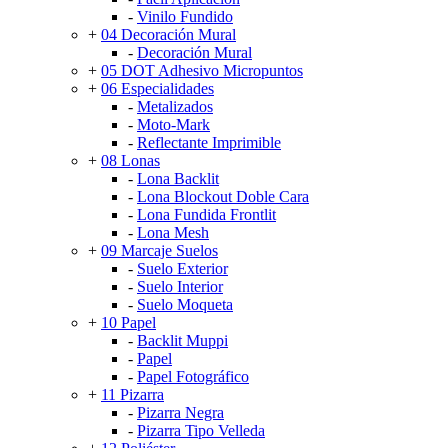
-
Vinilo Fundido
+
04 Decoración Mural
-
Decoración Mural
+
05 DOT Adhesivo Micropuntos
+
06 Especialidades
-
Metalizados
-
Moto-Mark
-
Reflectante Imprimible
+
08 Lonas
-
Lona Backlit
-
Lona Blockout Doble Cara
-
Lona Fundida Frontlit
-
Lona Mesh
+
09 Marcaje Suelos
-
Suelo Exterior
-
Suelo Interior
-
Suelo Moqueta
+
10 Papel
-
Backlit Muppi
-
Papel
-
Papel Fotográfico
+
11 Pizarra
-
Pizarra Negra
-
Pizarra Tipo Velleda