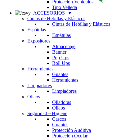
Protección Vehículos
Tipo Velleda
ACCESORIOS
▼
Cintas de Hebillas y Elásticos
Cintas de Hebillas y Elásticos
Espátulas
Espátulas
Expositores
Almacenaje
Banner
Pop Ups
Roll Ups
Herramientas
Guantes
Herramientas
Limpiadores
Limpiadores
Ollaos
Olladoras
Ollaos
Seguridad e Higiene
Cascos
Guantes
Protección Auditiva
Protección Ocular