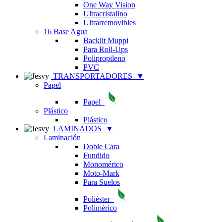
One Way Vision
Ultracristalino
Ultrarremovibles
16 Base Agua
Backlit Muppi
Para Roll-Ups
Polipropileno
PVC
TRANSPORTADORES
▼
Papel
Papel
Plástico
Plástico
LAMINADOS
▼
Laminación
Doble Cara
Fundido
Monomérico
Moto-Mark
Para Suelos
Poliéster
Polimérico