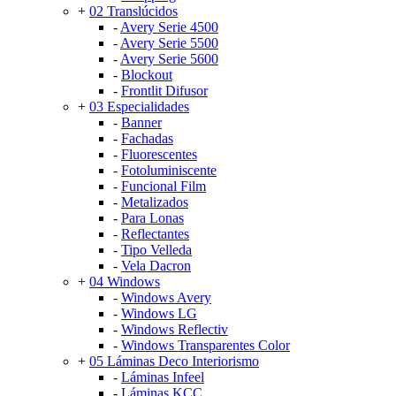
+
02 Translúcidos
-
Avery Serie 4500
-
Avery Serie 5500
-
Avery Serie 5600
-
Blockout
-
Frontlit Difusor
+
03 Especialidades
-
Banner
-
Fachadas
-
Fluorescentes
-
Fotoluminiscente
-
Funcional Film
-
Metalizados
-
Para Lonas
-
Reflectantes
-
Tipo Velleda
-
Vela Dacron
+
04 Windows
-
Windows Avery
-
Windows LG
-
Windows Reflectiv
-
Windows Transparentes Color
+
05 Láminas Deco Interiorismo
-
Láminas Infeel
-
Láminas KCC