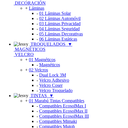
DECORACIÓN
+
Láminas
-
01 Láminas Solar
-
02 Láminas Automóvil
-
03 Láminas Privacidad
-
04 Láminas Seguridad
-
05 Láminas Decorativas
-
06 Láminas Estáticas
TROQUELADOS
▼
MAGNÉTICOS
VELCRO
+
01 Magnéticos
-
Magnéticos
+
02 Velcros
-
Dual Lock 3M
-
Velcro Adhesivo
-
Velcro Coser
-
Velcro Troquelado
TINTAS
▼
+
01 Marabú Tintas Compatibles
-
Compatibles EcosolMax I
-
Compatibles EcosolMax II
-
Compatibles EcosolMax III
-
Compatibles Mimaki
-
Compatibles Mutoh