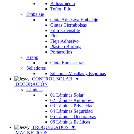
Balizamiento
Teflón Ptfe
Embalaje
Cinta Adhesiva Embalaje
Cintas Cierrabolsas
Film Extensible
Fleje
Fleje Adhesivo
Plástico Burbuja
Portarrollos
Krepp
Cinta Enmascarar
Selladores
Siliconas Masillas y Espumas
CONTROL SOLAR
▼
DECORACIÓN
Láminas
01 Láminas Solar
02 Láminas Automóvil
03 Láminas Privacidad
04 Láminas Seguridad
05 Láminas Decorativas
06 Láminas Estáticas
TROQUELADOS
▼
MAGNÉTICOS