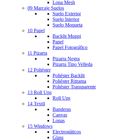
Lona Mesh
09 Marcaje Suelos
Suelo Exterior
Suelo Interior
Suelo Moqueta
10 Papel
Backlit Muppi
Papel
Papel Fotográfico
11 Pizarra
Pizarra Negra
Pizarra Tipo Velleda
12 Poliéster
Poliéster Backlit
Poliéster Ritrama
Poliéster Transparente
13 Roll Ups
Roll Ups
14 Textil
Banderas
Canvas
Lonas
15 Windows
Electrostáticos
Glass