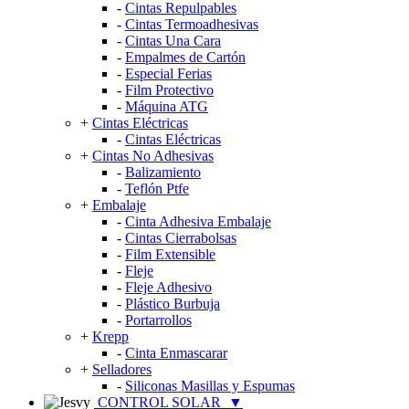
-
Cintas Repulpables
-
Cintas Termoadhesivas
-
Cintas Una Cara
-
Empalmes de Cartón
-
Especial Ferias
-
Film Protectivo
-
Máquina ATG
+
Cintas Eléctricas
-
Cintas Eléctricas
+
Cintas No Adhesivas
-
Balizamiento
-
Teflón Ptfe
+
Embalaje
-
Cinta Adhesiva Embalaje
-
Cintas Cierrabolsas
-
Film Extensible
-
Fleje
-
Fleje Adhesivo
-
Plástico Burbuja
-
Portarrollos
+
Krepp
-
Cinta Enmascarar
+
Selladores
-
Siliconas Masillas y Espumas
CONTROL SOLAR
▼