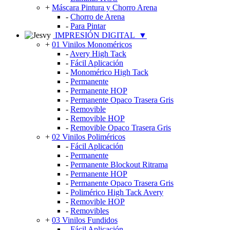
+
Máscara Pintura y Chorro Arena
-
Chorro de Arena
-
Para Pintar
IMPRESIÓN DIGITAL
▼
+
01 Vinilos Monoméricos
-
Avery High Tack
-
Fácil Aplicación
-
Monomérico High Tack
-
Permanente
-
Permanente HOP
-
Permanente Opaco Trasera Gris
-
Removible
-
Removible HOP
-
Removible Opaco Trasera Gris
+
02 Vinilos Poliméricos
-
Fácil Aplicación
-
Permanente
-
Permanente Blockout Ritrama
-
Permanente HOP
-
Permanente Opaco Trasera Gris
-
Polimérico High Tack Avery
-
Removible HOP
-
Removibles
+
03 Vinilos Fundidos
-
Fácil Aplicación