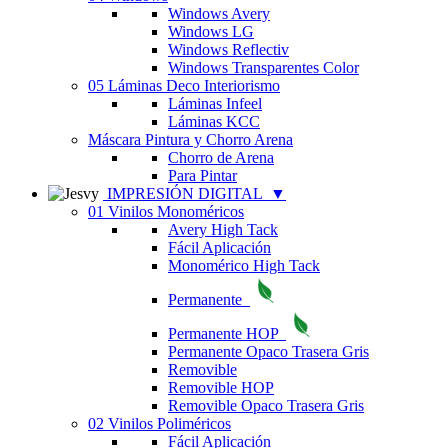
Windows Avery
Windows LG
Windows Reflectiv
Windows Transparentes Color
05 Láminas Deco Interiorismo
Láminas Infeel
Láminas KCC
Máscara Pintura y Chorro Arena
Chorro de Arena
Para Pintar
IMPRESIÓN DIGITAL
▼
01 Vinilos Monoméricos
Avery High Tack
Fácil Aplicación
Monomérico High Tack
Permanente
Permanente HOP
Permanente Opaco Trasera Gris
Removible
Removible HOP
Removible Opaco Trasera Gris
02 Vinilos Poliméricos
Fácil Aplicación