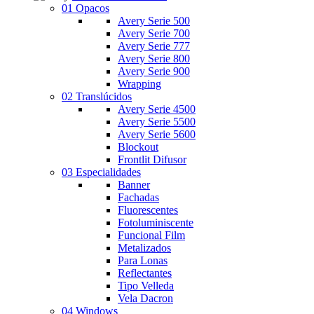
01 Opacos
Avery Serie 500
Avery Serie 700
Avery Serie 777
Avery Serie 800
Avery Serie 900
Wrapping
02 Translúcidos
Avery Serie 4500
Avery Serie 5500
Avery Serie 5600
Blockout
Frontlit Difusor
03 Especialidades
Banner
Fachadas
Fluorescentes
Fotoluminiscente
Funcional Film
Metalizados
Para Lonas
Reflectantes
Tipo Velleda
Vela Dacron
04 Windows