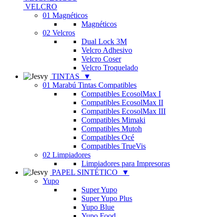
VELCRO
01 Magnéticos
Magnéticos
02 Velcros
Dual Lock 3M
Velcro Adhesivo
Velcro Coser
Velcro Troquelado
TINTAS
▼
01 Marabú Tintas Compatibles
Compatibles EcosolMax I
Compatibles EcosolMax II
Compatibles EcosolMax III
Compatibles Mimaki
Compatibles Mutoh
Compatibles Océ
Compatibles TrueVis
02 Limpiadores
Limpiadores para Impresoras
PAPEL SINTÉTICO
▼
Yupo
Super Yupo
Super Yupo Plus
Yupo Blue
Yupo Food