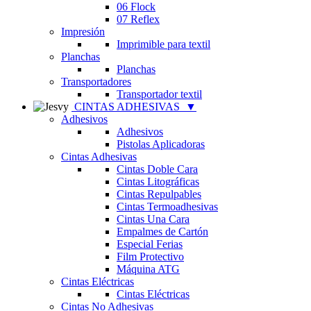
06 Flock
07 Reflex
Impresión
Imprimible para textil
Planchas
Planchas
Transportadores
Transportador textil
CINTAS ADHESIVAS
▼
Adhesivos
Adhesivos
Pistolas Aplicadoras
Cintas Adhesivas
Cintas Doble Cara
Cintas Litográficas
Cintas Repulpables
Cintas Termoadhesivas
Cintas Una Cara
Empalmes de Cartón
Especial Ferias
Film Protectivo
Máquina ATG
Cintas Eléctricas
Cintas Eléctricas
Cintas No Adhesivas