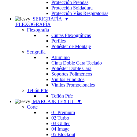
Protección Prendas
Protección Soldadura
Protección Vías Respiratorias
SERIGRAFÍA
▼
FLEXOGRAFÍA
Flexografía
Cintas Flexográficas
Perfiles
Poliéster de Montaje
Serigrafía
Aluminio
Cinta Doble Cara Teclado
Poliéster Doble Cara
Soportes Poliméricos
Vinilos Fundidos
Vinilos Promocionales
Teflón Ptfe
Teflón Ptfe
MARCAJE TEXTIL
▼
Corte
01 Premium
02 Turbo
03 Glitter
04 Image
05 Blockout