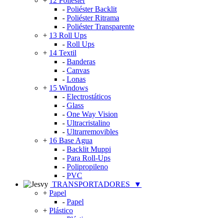
+
12 Poliéster
-
Poliéster Backlit
-
Poliéster Ritrama
-
Poliéster Transparente
+
13 Roll Ups
-
Roll Ups
+
14 Textil
-
Banderas
-
Canvas
-
Lonas
+
15 Windows
-
Electrostáticos
-
Glass
-
One Way Vision
-
Ultracristalino
-
Ultrarremovibles
+
16 Base Agua
-
Backlit Muppi
-
Para Roll-Ups
-
Polipropileno
-
PVC
TRANSPORTADORES
▼
+
Papel
-
Papel
+
Plástico