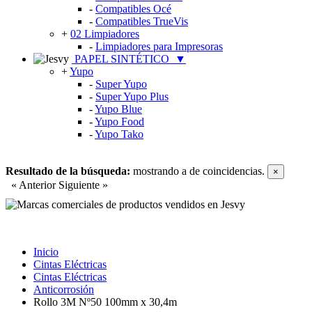
-
Compatibles Océ
-
Compatibles TrueVis
+
02 Limpiadores
-
Limpiadores para Impresoras
PAPEL SINTÉTICO
▼
+
Yupo
-
Super Yupo
-
Super Yupo Plus
-
Yupo Blue
-
Yupo Food
-
Yupo Tako
Resultado de la búsqueda:
mostrando
a
de
coincidencias.
×
« Anterior
Siguiente »
Inicio
Cintas Eléctricas
Cintas Eléctricas
Anticorrosión
Rollo 3M Nº50 100mm x 30,4m