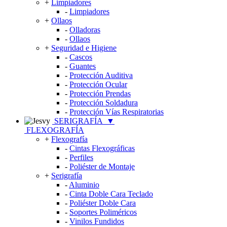
+
Limpiadores
-
Limpiadores
+
Ollaos
-
Olladoras
-
Ollaos
+
Seguridad e Higiene
-
Cascos
-
Guantes
-
Protección Auditiva
-
Protección Ocular
-
Protección Prendas
-
Protección Soldadura
-
Protección Vías Respiratorias
SERIGRAFÍA
▼
FLEXOGRAFÍA
+
Flexografía
-
Cintas Flexográficas
-
Perfiles
-
Poliéster de Montaje
+
Serigrafía
-
Aluminio
-
Cinta Doble Cara Teclado
-
Poliéster Doble Cara
-
Soportes Poliméricos
-
Vinilos Fundidos