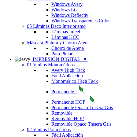
Windows Avery
Windows LG
Windows Reflectiv
Windows Transparentes Color
05 Láminas Deco Interiorismo
Láminas Infeel
Láminas KCC
Máscara Pintura y Chorro Arena
Chorro de Arena
Para Pintar
IMPRESIÓN DIGITAL
▼
01 Vinilos Monoméricos
Avery High Tack
Fácil Aplicación
Monomérico High Tack
Permanente
Permanente HOP
Permanente Opaco Trasera Gris
Removible
Removible HOP
Removible Opaco Trasera Gris
02 Vinilos Poliméricos
Fácil Aplicación