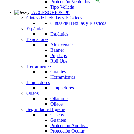
Protección Vehículos
Tipo Velleda
ACCESORIOS
▼
Cintas de Hebillas y Elásticos
Cintas de Hebillas y Elásticos
Espátulas
Espátulas
Expositores
Almacenaje
Banner
Pop Ups
Roll Ups
Herramientas
Guantes
Herramientas
Limpiadores
Limpiadores
Ollaos
Olladoras
Ollaos
Seguridad e Higiene
Cascos
Guantes
Protección Auditiva
Protección Ocular