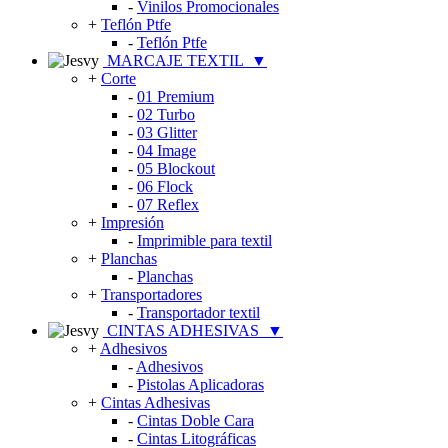
-
Vinilos Promocionales
+
Teflón Ptfe
-
Teflón Ptfe
MARCAJE TEXTIL
▼
+
Corte
-
01 Premium
-
02 Turbo
-
03 Glitter
-
04 Image
-
05 Blockout
-
06 Flock
-
07 Reflex
+
Impresión
-
Imprimible para textil
+
Planchas
-
Planchas
+
Transportadores
-
Transportador textil
CINTAS ADHESIVAS
▼
+
Adhesivos
-
Adhesivos
-
Pistolas Aplicadoras
+
Cintas Adhesivas
-
Cintas Doble Cara
-
Cintas Litográficas