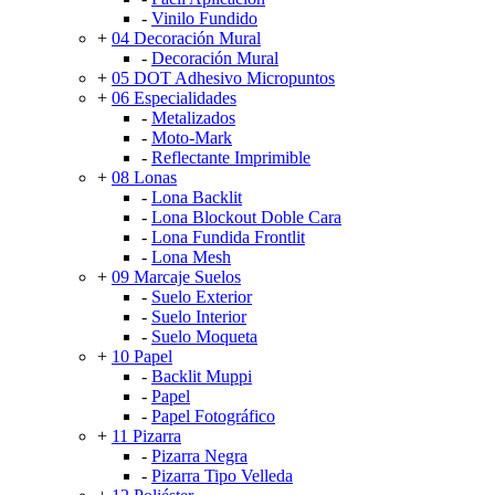
-
Vinilo Fundido
+
04 Decoración Mural
-
Decoración Mural
+
05 DOT Adhesivo Micropuntos
+
06 Especialidades
-
Metalizados
-
Moto-Mark
-
Reflectante Imprimible
+
08 Lonas
-
Lona Backlit
-
Lona Blockout Doble Cara
-
Lona Fundida Frontlit
-
Lona Mesh
+
09 Marcaje Suelos
-
Suelo Exterior
-
Suelo Interior
-
Suelo Moqueta
+
10 Papel
-
Backlit Muppi
-
Papel
-
Papel Fotográfico
+
11 Pizarra
-
Pizarra Negra
-
Pizarra Tipo Velleda