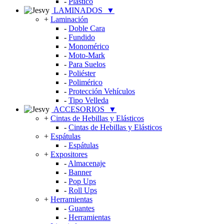
-
Plástico
LAMINADOS
▼
+
Laminación
-
Doble Cara
-
Fundido
-
Monomérico
-
Moto-Mark
-
Para Suelos
-
Poliéster
-
Polimérico
-
Protección Vehículos
-
Tipo Velleda
ACCESORIOS
▼
+
Cintas de Hebillas y Elásticos
-
Cintas de Hebillas y Elásticos
+
Espátulas
-
Espátulas
+
Expositores
-
Almacenaje
-
Banner
-
Pop Ups
-
Roll Ups
+
Herramientas
-
Guantes
-
Herramientas