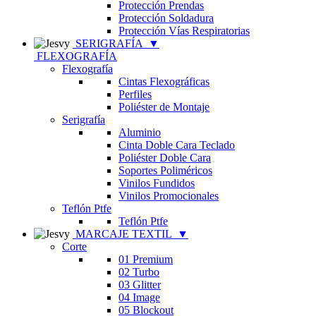
Protección Prendas
Protección Soldadura
Protección Vías Respiratorias
SERIGRAFÍA
▼
FLEXOGRAFÍA
Flexografía
Cintas Flexográficas
Perfiles
Poliéster de Montaje
Serigrafía
Aluminio
Cinta Doble Cara Teclado
Poliéster Doble Cara
Soportes Poliméricos
Vinilos Fundidos
Vinilos Promocionales
Teflón Ptfe
Teflón Ptfe
MARCAJE TEXTIL
▼
Corte
01 Premium
02 Turbo
03 Glitter
04 Image
05 Blockout