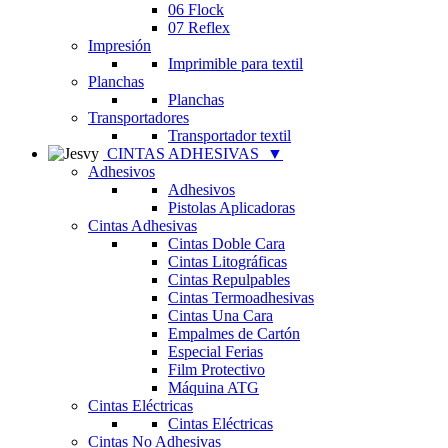
06 Flock
07 Reflex
Impresión
Imprimible para textil
Planchas
Planchas
Transportadores
Transportador textil
CINTAS ADHESIVAS
▼
Adhesivos
Adhesivos
Pistolas Aplicadoras
Cintas Adhesivas
Cintas Doble Cara
Cintas Litográficas
Cintas Repulpables
Cintas Termoadhesivas
Cintas Una Cara
Empalmes de Cartón
Especial Ferias
Film Protectivo
Máquina ATG
Cintas Eléctricas
Cintas Eléctricas
Cintas No Adhesivas