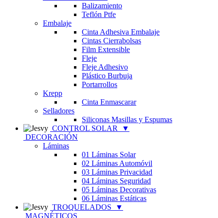
Balizamiento
Teflón Ptfe
Embalaje
Cinta Adhesiva Embalaje
Cintas Cierrabolsas
Film Extensible
Fleje
Fleje Adhesivo
Plástico Burbuja
Portarrollos
Krepp
Cinta Enmascarar
Selladores
Siliconas Masillas y Espumas
CONTROL SOLAR
▼
DECORACIÓN
Láminas
01 Láminas Solar
02 Láminas Automóvil
03 Láminas Privacidad
04 Láminas Seguridad
05 Láminas Decorativas
06 Láminas Estáticas
TROQUELADOS
▼
MAGNÉTICOS