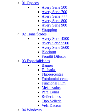
01 Opacos
Avery Serie 500
Avery Serie 700
Avery Serie 777
Avery Serie 800
Avery Serie 900
Wrapping
02 Translúcidos
Avery Serie 4500
Avery Serie 5500
Avery Serie 5600
Blockout
Frontlit Difusor
03 Especialidades
Banner
Fachadas
Fluorescentes
Fotoluminiscente
Funcional Film
Metalizados
Para Lonas
Reflectantes
Tipo Velleda
Vela Dacron
04 Windows