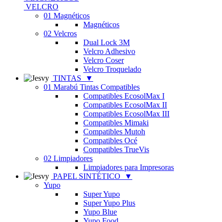
VELCRO
01 Magnéticos
Magnéticos
02 Velcros
Dual Lock 3M
Velcro Adhesivo
Velcro Coser
Velcro Troquelado
TINTAS
▼
01 Marabú Tintas Compatibles
Compatibles EcosolMax I
Compatibles EcosolMax II
Compatibles EcosolMax III
Compatibles Mimaki
Compatibles Mutoh
Compatibles Océ
Compatibles TrueVis
02 Limpiadores
Limpiadores para Impresoras
PAPEL SINTÉTICO
▼
Yupo
Super Yupo
Super Yupo Plus
Yupo Blue
Yupo Food