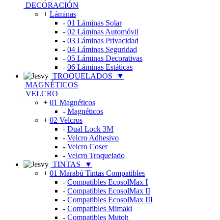
DECORACIÓN
+
Láminas
-
01 Láminas Solar
-
02 Láminas Automóvil
-
03 Láminas Privacidad
-
04 Láminas Seguridad
-
05 Láminas Decorativas
-
06 Láminas Estáticas
TROQUELADOS
▼
MAGNÉTICOS
VELCRO
+
01 Magnéticos
-
Magnéticos
+
02 Velcros
-
Dual Lock 3M
-
Velcro Adhesivo
-
Velcro Coser
-
Velcro Troquelado
TINTAS
▼
+
01 Marabú Tintas Compatibles
-
Compatibles EcosolMax I
-
Compatibles EcosolMax II
-
Compatibles EcosolMax III
-
Compatibles Mimaki
-
Compatibles Mutoh