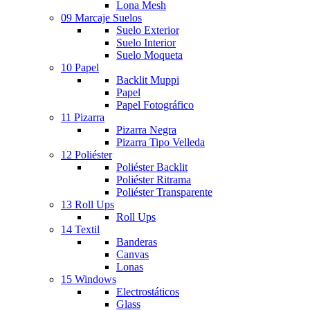
Lona Mesh
09 Marcaje Suelos
Suelo Exterior
Suelo Interior
Suelo Moqueta
10 Papel
Backlit Muppi
Papel
Papel Fotográfico
11 Pizarra
Pizarra Negra
Pizarra Tipo Velleda
12 Poliéster
Poliéster Backlit
Poliéster Ritrama
Poliéster Transparente
13 Roll Ups
Roll Ups
14 Textil
Banderas
Canvas
Lonas
15 Windows
Electrostáticos
Glass