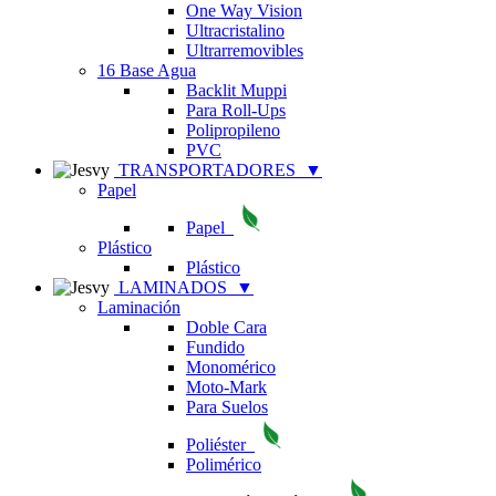
One Way Vision
Ultracristalino
Ultrarremovibles
16 Base Agua
Backlit Muppi
Para Roll-Ups
Polipropileno
PVC
TRANSPORTADORES
▼
Papel
Papel
Plástico
Plástico
LAMINADOS
▼
Laminación
Doble Cara
Fundido
Monomérico
Moto-Mark
Para Suelos
Poliéster
Polimérico