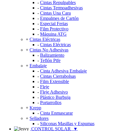
-
Cintas Repulpables
-
Cintas Termoadhesivas
-
Cintas Una Cara
-
Empalmes de Cartón
-
Especial Ferias
-
Film Protectivo
-
Máquina ATG
+
Cintas Eléctricas
-
Cintas Eléctricas
+
Cintas No Adhesivas
-
Balizamiento
-
Teflón Ptfe
+
Embalaje
-
Cinta Adhesiva Embalaje
-
Cintas Cierrabolsas
-
Film Extensible
-
Fleje
-
Fleje Adhesivo
-
Plástico Burbuja
-
Portarrollos
+
Krepp
-
Cinta Enmascarar
+
Selladores
-
Siliconas Masillas y Espumas
CONTROL SOLAR
▼