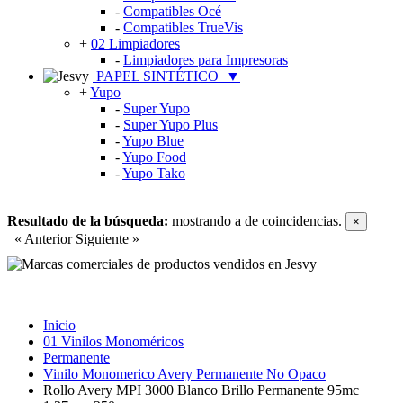
-
Compatibles Océ
-
Compatibles TrueVis
+
02 Limpiadores
-
Limpiadores para Impresoras
PAPEL SINTÉTICO
▼
+
Yupo
-
Super Yupo
-
Super Yupo Plus
-
Yupo Blue
-
Yupo Food
-
Yupo Tako
Resultado de la búsqueda:
mostrando
a
de
coincidencias.
×
« Anterior
Siguiente »
Inicio
01 Vinilos Monoméricos
Permanente
Vinilo Monomerico Avery Permanente No Opaco
Rollo Avery MPI 3000 Blanco Brillo Permanente 95mc