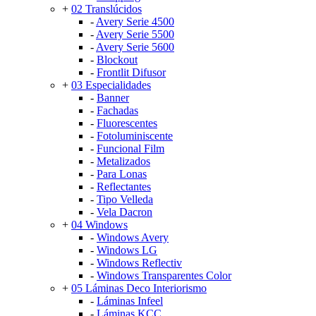
+
02 Translúcidos
-
Avery Serie 4500
-
Avery Serie 5500
-
Avery Serie 5600
-
Blockout
-
Frontlit Difusor
+
03 Especialidades
-
Banner
-
Fachadas
-
Fluorescentes
-
Fotoluminiscente
-
Funcional Film
-
Metalizados
-
Para Lonas
-
Reflectantes
-
Tipo Velleda
-
Vela Dacron
+
04 Windows
-
Windows Avery
-
Windows LG
-
Windows Reflectiv
-
Windows Transparentes Color
+
05 Láminas Deco Interiorismo
-
Láminas Infeel
-
Láminas KCC