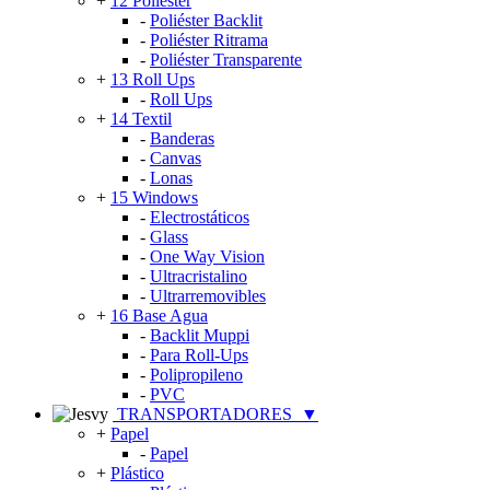
+
12 Poliéster
-
Poliéster Backlit
-
Poliéster Ritrama
-
Poliéster Transparente
+
13 Roll Ups
-
Roll Ups
+
14 Textil
-
Banderas
-
Canvas
-
Lonas
+
15 Windows
-
Electrostáticos
-
Glass
-
One Way Vision
-
Ultracristalino
-
Ultrarremovibles
+
16 Base Agua
-
Backlit Muppi
-
Para Roll-Ups
-
Polipropileno
-
PVC
TRANSPORTADORES
▼
+
Papel
-
Papel
+
Plástico