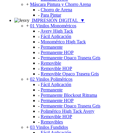
+
Máscara Pintura y Chorro Arena
-
Chorro de Arena
-
Para Pintar
IMPRESIÓN DIGITAL
▼
+
01 Vinilos Monoméricos
-
Avery High Tack
-
Fácil Aplicación
-
Monomérico High Tack
-
Permanente
-
Permanente HOP
-
Permanente Opaco Trasera Gris
-
Removible
-
Removible HOP
-
Removible Opaco Trasera Gris
+
02 Vinilos Poliméricos
-
Fácil Aplicación
-
Permanente
-
Permanente Blockout Ritrama
-
Permanente HOP
-
Permanente Opaco Trasera Gris
-
Polimérico High Tack Avery
-
Removible HOP
-
Removibles
+
03 Vinilos Fundidos
-
Fácil Aplicación