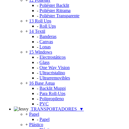
+
12 Poliéster
-
Poliéster Backlit
-
Poliéster Ritrama
-
Poliéster Transparente
+
13 Roll Ups
-
Roll Ups
+
14 Textil
-
Banderas
-
Canvas
-
Lonas
+
15 Windows
-
Electrostáticos
-
Glass
-
One Way Vision
-
Ultracristalino
-
Ultrarremovibles
+
16 Base Agua
-
Backlit Muppi
-
Para Roll-Ups
-
Polipropileno
-
PVC
TRANSPORTADORES
▼
+
Papel
-
Papel
+
Plástico