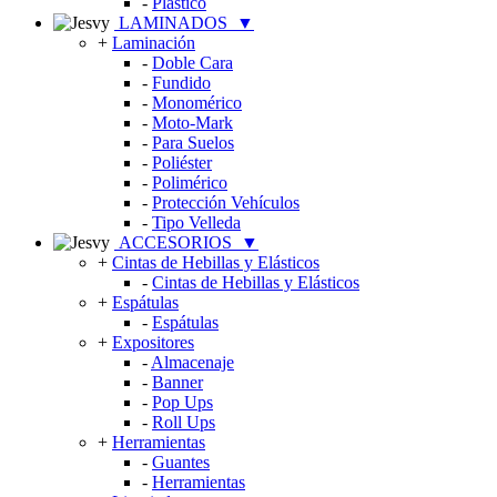
-
Plástico
LAMINADOS
▼
+
Laminación
-
Doble Cara
-
Fundido
-
Monomérico
-
Moto-Mark
-
Para Suelos
-
Poliéster
-
Polimérico
-
Protección Vehículos
-
Tipo Velleda
ACCESORIOS
▼
+
Cintas de Hebillas y Elásticos
-
Cintas de Hebillas y Elásticos
+
Espátulas
-
Espátulas
+
Expositores
-
Almacenaje
-
Banner
-
Pop Ups
-
Roll Ups
+
Herramientas
-
Guantes
-
Herramientas