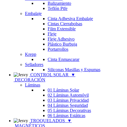
Balizamiento
Teflón Ptfe
Embalaje
Cinta Adhesiva Embalaje
Cintas Cierrabolsas
Film Extensible
Fleje
Fleje Adhesivo
Plástico Burbuja
Portarrollos
Krepp
Cinta Enmascarar
Selladores
Siliconas Masillas y Espumas
CONTROL SOLAR
▼
DECORACIÓN
Láminas
01 Láminas Solar
02 Láminas Automóvil
03 Láminas Privacidad
04 Láminas Seguridad
05 Láminas Decorativas
06 Láminas Estáticas
TROQUELADOS
▼
MAGNÉTICOS