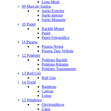
Lona Mesh
09 Marcaje Suelos
Suelo Exterior
Suelo Interior
Suelo Moqueta
10 Papel
Backlit Muppi
Papel
Papel Fotográfico
11 Pizarra
Pizarra Negra
Pizarra Tipo Velleda
12 Poliéster
Poliéster Backlit
Poliéster Ritrama
Poliéster Transparente
13 Roll Ups
Roll Ups
14 Textil
Banderas
Canvas
Lonas
15 Windows
Electrostáticos
Glass