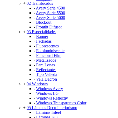
+
02 Translúcidos
-
Avery Serie 4500
-
Avery Serie 5500
-
Avery Serie 5600
-
Blockout
-
Frontlit Difusor
+
03 Especialidades
-
Banner
-
Fachadas
-
Fluorescentes
-
Fotoluminiscente
-
Funcional Film
-
Metalizados
-
Para Lonas
-
Reflectantes
-
Tipo Velleda
-
Vela Dacron
+
04 Windows
-
Windows Avery
-
Windows LG
-
Windows Reflectiv
-
Windows Transparentes Color
+
05 Láminas Deco Interiorismo
-
Láminas Infeel
-
Láminas KCC