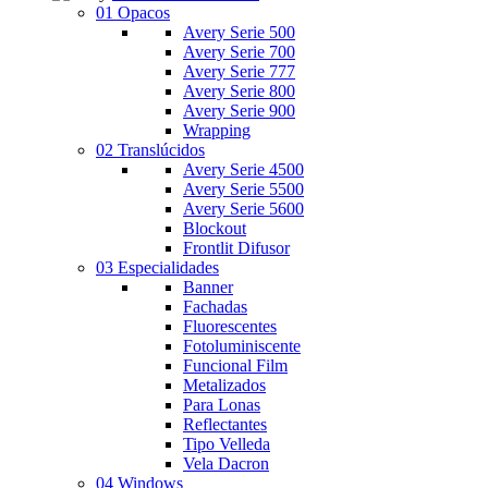
01 Opacos
Avery Serie 500
Avery Serie 700
Avery Serie 777
Avery Serie 800
Avery Serie 900
Wrapping
02 Translúcidos
Avery Serie 4500
Avery Serie 5500
Avery Serie 5600
Blockout
Frontlit Difusor
03 Especialidades
Banner
Fachadas
Fluorescentes
Fotoluminiscente
Funcional Film
Metalizados
Para Lonas
Reflectantes
Tipo Velleda
Vela Dacron
04 Windows