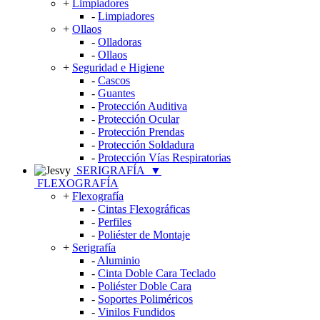
+
Limpiadores
-
Limpiadores
+
Ollaos
-
Olladoras
-
Ollaos
+
Seguridad e Higiene
-
Cascos
-
Guantes
-
Protección Auditiva
-
Protección Ocular
-
Protección Prendas
-
Protección Soldadura
-
Protección Vías Respiratorias
SERIGRAFÍA
▼
FLEXOGRAFÍA
+
Flexografía
-
Cintas Flexográficas
-
Perfiles
-
Poliéster de Montaje
+
Serigrafía
-
Aluminio
-
Cinta Doble Cara Teclado
-
Poliéster Doble Cara
-
Soportes Poliméricos
-
Vinilos Fundidos