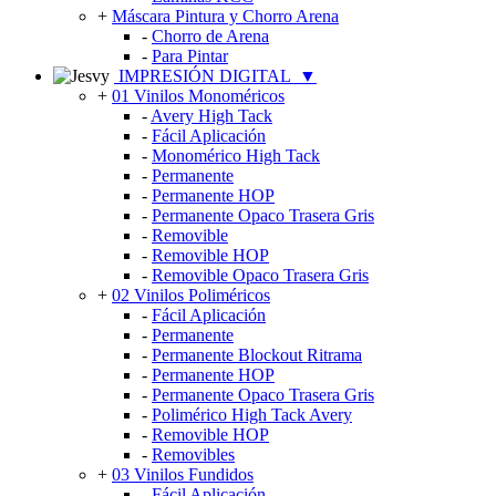
+
Máscara Pintura y Chorro Arena
-
Chorro de Arena
-
Para Pintar
IMPRESIÓN DIGITAL
▼
+
01 Vinilos Monoméricos
-
Avery High Tack
-
Fácil Aplicación
-
Monomérico High Tack
-
Permanente
-
Permanente HOP
-
Permanente Opaco Trasera Gris
-
Removible
-
Removible HOP
-
Removible Opaco Trasera Gris
+
02 Vinilos Poliméricos
-
Fácil Aplicación
-
Permanente
-
Permanente Blockout Ritrama
-
Permanente HOP
-
Permanente Opaco Trasera Gris
-
Polimérico High Tack Avery
-
Removible HOP
-
Removibles
+
03 Vinilos Fundidos
-
Fácil Aplicación