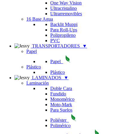
One Way Vision
Ultracristalino
Ultrarremovibles
16 Base Agua
Backlit Muppi
Para Roll-Ups
Polipropileno
PVC
TRANSPORTADORES
▼
Papel
Papel
Plástico
Plástico
LAMINADOS
▼
Laminación
Doble Cara
Fundido
Monomérico
Moto-Mark
Para Suelos
Poliéster
Polimérico