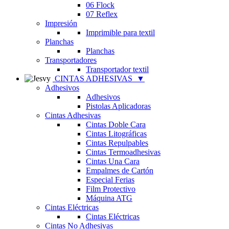
06 Flock
07 Reflex
Impresión
Imprimible para textil
Planchas
Planchas
Transportadores
Transportador textil
CINTAS ADHESIVAS
▼
Adhesivos
Adhesivos
Pistolas Aplicadoras
Cintas Adhesivas
Cintas Doble Cara
Cintas Litográficas
Cintas Repulpables
Cintas Termoadhesivas
Cintas Una Cara
Empalmes de Cartón
Especial Ferias
Film Protectivo
Máquina ATG
Cintas Eléctricas
Cintas Eléctricas
Cintas No Adhesivas