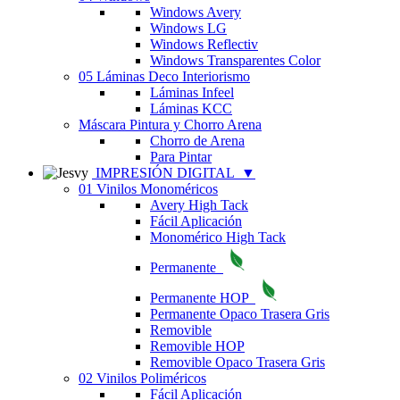
Windows Avery
Windows LG
Windows Reflectiv
Windows Transparentes Color
05 Láminas Deco Interiorismo
Láminas Infeel
Láminas KCC
Máscara Pintura y Chorro Arena
Chorro de Arena
Para Pintar
IMPRESIÓN DIGITAL
▼
01 Vinilos Monoméricos
Avery High Tack
Fácil Aplicación
Monomérico High Tack
Permanente
Permanente HOP
Permanente Opaco Trasera Gris
Removible
Removible HOP
Removible Opaco Trasera Gris
02 Vinilos Poliméricos
Fácil Aplicación