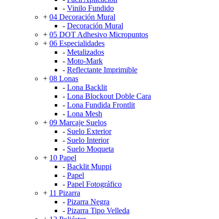
-
Vinilo Fundido
+
04 Decoración Mural
-
Decoración Mural
+
05 DOT Adhesivo Micropuntos
+
06 Especialidades
-
Metalizados
-
Moto-Mark
-
Reflectante Imprimible
+
08 Lonas
-
Lona Backlit
-
Lona Blockout Doble Cara
-
Lona Fundida Frontlit
-
Lona Mesh
+
09 Marcaje Suelos
-
Suelo Exterior
-
Suelo Interior
-
Suelo Moqueta
+
10 Papel
-
Backlit Muppi
-
Papel
-
Papel Fotográfico
+
11 Pizarra
-
Pizarra Negra
-
Pizarra Tipo Velleda