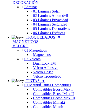
DECORACIÓN
+
Láminas
-
01 Láminas Solar
-
02 Láminas Automóvil
-
03 Láminas Privacidad
-
04 Láminas Seguridad
-
05 Láminas Decorativas
-
06 Láminas Estáticas
TROQUELADOS
▼
MAGNÉTICOS
VELCRO
+
01 Magnéticos
-
Magnéticos
+
02 Velcros
-
Dual Lock 3M
-
Velcro Adhesivo
-
Velcro Coser
-
Velcro Troquelado
TINTAS
▼
+
01 Marabú Tintas Compatibles
-
Compatibles EcosolMax I
-
Compatibles EcosolMax II
-
Compatibles EcosolMax III
-
Compatibles Mimaki
-
Compatibles Mutoh