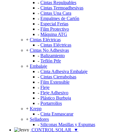
-
Cintas Repulpables
-
Cintas Termoadhesivas
-
Cintas Una Cara
-
Empalmes de Cartón
-
Especial Ferias
-
Film Protectivo
-
Máquina ATG
+
Cintas Eléctricas
-
Cintas Eléctricas
+
Cintas No Adhesivas
-
Balizamiento
-
Teflón Ptfe
+
Embalaje
-
Cinta Adhesiva Embalaje
-
Cintas Cierrabolsas
-
Film Extensible
-
Fleje
-
Fleje Adhesivo
-
Plástico Burbuja
-
Portarrollos
+
Krepp
-
Cinta Enmascarar
+
Selladores
-
Siliconas Masillas y Espumas
CONTROL SOLAR
▼