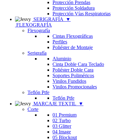
Protección Prendas
Protección Soldadura
Protección Vías Respiratorias
SERIGRAFÍA
▼
FLEXOGRAFÍA
Flexografía
Cintas Flexográficas
Perfiles
Poliéster de Montaje
Serigrafía
Aluminio
Cinta Doble Cara Teclado
Poliéster Doble Cara
Soportes Poliméricos
Vinilos Fundidos
Vinilos Promocionales
Teflón Ptfe
Teflón Ptfe
MARCAJE TEXTIL
▼
Corte
01 Premium
02 Turbo
03 Glitter
04 Image
05 Blockout