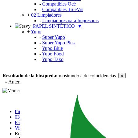
-
Compatibles Océ
-
Compatibles TrueVis
+
02 Limpiadores
-
Limpiadores para Impresoras
PAPEL SINTÉTICO
▼
+
Yupo
-
Super Yupo
-
Super Yupo Plus
-
Yupo Blue
-
Yupo Food
-
Yupo Tako
Resultado de la búsqueda:
mostrando
a
de
coincidencias.
×
« Anterior
Siguiente »
Inicio
03 Vinilos Fundidos
Fácil Aplicación
Vinilo Fundido Avery Fácil Aplicación
Rollo Avery SP 1504 Blanco Brillo Easy Apply Gris 60mc