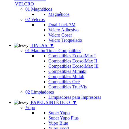
VELCRO
01 Magnéticos
Magnéticos
02 Velcros
Dual Lock 3M
Velcro Adhesivo
Velcro Coser
Velcro Troquelado
TINTAS
▼
01 Marabú Tintas Compatibles
Compatibles EcosolMax I
Compatibles EcosolMax II
Compatibles EcosolMax III
Compatibles Mimaki
Compatibles Mutoh
Compatibles Océ
Compatibles TrueVis
02 Limpiadores
Limpiadores para Impresoras
PAPEL SINTÉTICO
▼
Yupo
Super Yupo
Super Yupo Plus
Yupo Blue
Yupo Food