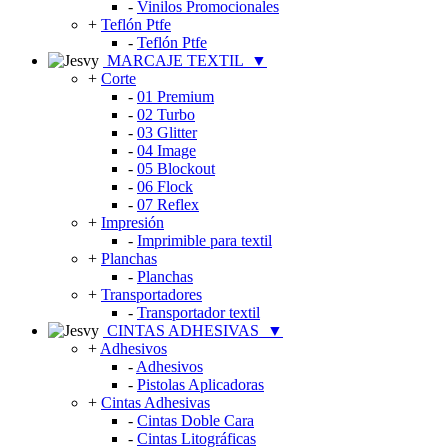
-
Vinilos Promocionales
+
Teflón Ptfe
-
Teflón Ptfe
MARCAJE TEXTIL
▼
+
Corte
-
01 Premium
-
02 Turbo
-
03 Glitter
-
04 Image
-
05 Blockout
-
06 Flock
-
07 Reflex
+
Impresión
-
Imprimible para textil
+
Planchas
-
Planchas
+
Transportadores
-
Transportador textil
CINTAS ADHESIVAS
▼
+
Adhesivos
-
Adhesivos
-
Pistolas Aplicadoras
+
Cintas Adhesivas
-
Cintas Doble Cara
-
Cintas Litográficas