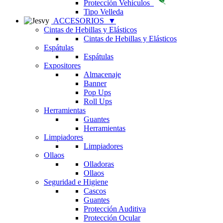
Protección Vehículos
Tipo Velleda
ACCESORIOS
▼
Cintas de Hebillas y Elásticos
Cintas de Hebillas y Elásticos
Espátulas
Espátulas
Expositores
Almacenaje
Banner
Pop Ups
Roll Ups
Herramientas
Guantes
Herramientas
Limpiadores
Limpiadores
Ollaos
Olladoras
Ollaos
Seguridad e Higiene
Cascos
Guantes
Protección Auditiva
Protección Ocular