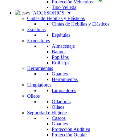
Protección Vehículos
Tipo Velleda
ACCESORIOS
▼
Cintas de Hebillas y Elásticos
Cintas de Hebillas y Elásticos
Espátulas
Espátulas
Expositores
Almacenaje
Banner
Pop Ups
Roll Ups
Herramientas
Guantes
Herramientas
Limpiadores
Limpiadores
Ollaos
Olladoras
Ollaos
Seguridad e Higiene
Cascos
Guantes
Protección Auditiva
Protección Ocular