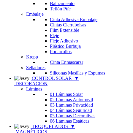
Balizamiento
Teflón Ptfe
Embalaje
Cinta Adhesiva Embalaje
Cintas Cierrabolsas
Film Extensible
Fleje
Fleje Adhesivo
Plástico Burbuja
Portarrollos
Krepp
Cinta Enmascarar
Selladores
Siliconas Masillas y Espumas
CONTROL SOLAR
▼
DECORACIÓN
Láminas
01 Láminas Solar
02 Láminas Automóvil
03 Láminas Privacidad
04 Láminas Seguridad
05 Láminas Decorativas
06 Láminas Estáticas
TROQUELADOS
▼
MAGNÉTICOS