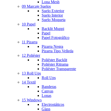
Lona Mesh
09 Marcaje Suelos
Suelo Exterior
Suelo Interior
Suelo Moqueta
10 Papel
Backlit Muppi
Papel
Papel Fotográfico
11 Pizarra
Pizarra Negra
Pizarra Tipo Velleda
12 Poliéster
Poliéster Backlit
Poliéster Ritrama
Poliéster Transparente
13 Roll Ups
Roll Ups
14 Textil
Banderas
Canvas
Lonas
15 Windows
Electrostáticos
Glass