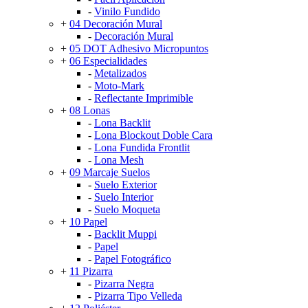
-
Vinilo Fundido
+
04 Decoración Mural
-
Decoración Mural
+
05 DOT Adhesivo Micropuntos
+
06 Especialidades
-
Metalizados
-
Moto-Mark
-
Reflectante Imprimible
+
08 Lonas
-
Lona Backlit
-
Lona Blockout Doble Cara
-
Lona Fundida Frontlit
-
Lona Mesh
+
09 Marcaje Suelos
-
Suelo Exterior
-
Suelo Interior
-
Suelo Moqueta
+
10 Papel
-
Backlit Muppi
-
Papel
-
Papel Fotográfico
+
11 Pizarra
-
Pizarra Negra
-
Pizarra Tipo Velleda