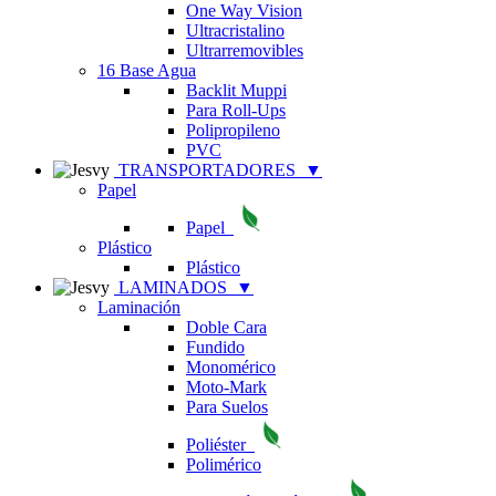
One Way Vision
Ultracristalino
Ultrarremovibles
16 Base Agua
Backlit Muppi
Para Roll-Ups
Polipropileno
PVC
TRANSPORTADORES
▼
Papel
Papel
Plástico
Plástico
LAMINADOS
▼
Laminación
Doble Cara
Fundido
Monomérico
Moto-Mark
Para Suelos
Poliéster
Polimérico