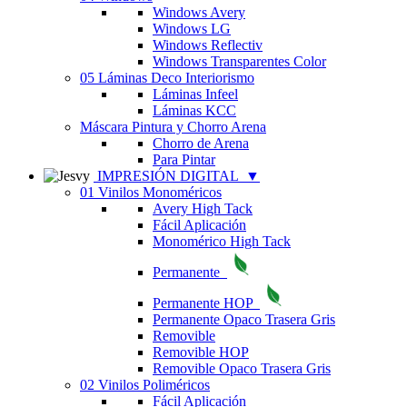
Windows Avery
Windows LG
Windows Reflectiv
Windows Transparentes Color
05 Láminas Deco Interiorismo
Láminas Infeel
Láminas KCC
Máscara Pintura y Chorro Arena
Chorro de Arena
Para Pintar
IMPRESIÓN DIGITAL
▼
01 Vinilos Monoméricos
Avery High Tack
Fácil Aplicación
Monomérico High Tack
Permanente
Permanente HOP
Permanente Opaco Trasera Gris
Removible
Removible HOP
Removible Opaco Trasera Gris
02 Vinilos Poliméricos
Fácil Aplicación