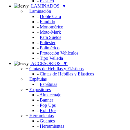
-
Plástico
LAMINADOS
▼
+
Laminación
-
Doble Cara
-
Fundido
-
Monomérico
-
Moto-Mark
-
Para Suelos
-
Poliéster
-
Polimérico
-
Protección Vehículos
-
Tipo Velleda
ACCESORIOS
▼
+
Cintas de Hebillas y Elásticos
-
Cintas de Hebillas y Elásticos
+
Espátulas
-
Espátulas
+
Expositores
-
Almacenaje
-
Banner
-
Pop Ups
-
Roll Ups
+
Herramientas
-
Guantes
-
Herramientas