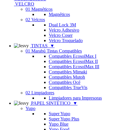
VELCRO
01 Magnéticos
Magnéticos
02 Velcros
Dual Lock 3M
Velcro Adhesivo
Velcro Coser
Velcro Troquelado
TINTAS
▼
01 Marabú Tintas Compatibles
Compatibles EcosolMax I
Compatibles EcosolMax II
Compatibles EcosolMax III
Compatibles Mimaki
Compatibles Mutoh
Compatibles Océ
Compatibles TrueVis
02 Limpiadores
Limpiadores para Impresoras
PAPEL SINTÉTICO
▼
Yupo
Super Yupo
Super Yupo Plus
Yupo Blue
Yupo Food