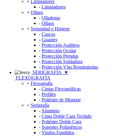
+
Limpiadores
-
Limpiadores
+
Ollaos
-
Olladoras
-
Ollaos
+
Seguridad e Higiene
-
Cascos
-
Guantes
-
Protección Auditiva
-
Protección Ocular
-
Protección Prendas
-
Protección Soldadura
-
Protección Vías Respiratorias
SERIGRAFÍA
▼
FLEXOGRAFÍA
+
Flexografía
-
Cintas Flexográficas
-
Perfiles
-
Poliéster de Montaje
+
Serigrafía
-
Aluminio
-
Cinta Doble Cara Teclado
-
Poliéster Doble Cara
-
Soportes Poliméricos
-
Vinilos Fundidos