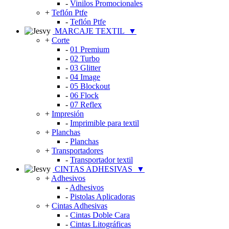
-
Vinilos Promocionales
+
Teflón Ptfe
-
Teflón Ptfe
MARCAJE TEXTIL
▼
+
Corte
-
01 Premium
-
02 Turbo
-
03 Glitter
-
04 Image
-
05 Blockout
-
06 Flock
-
07 Reflex
+
Impresión
-
Imprimible para textil
+
Planchas
-
Planchas
+
Transportadores
-
Transportador textil
CINTAS ADHESIVAS
▼
+
Adhesivos
-
Adhesivos
-
Pistolas Aplicadoras
+
Cintas Adhesivas
-
Cintas Doble Cara
-
Cintas Litográficas