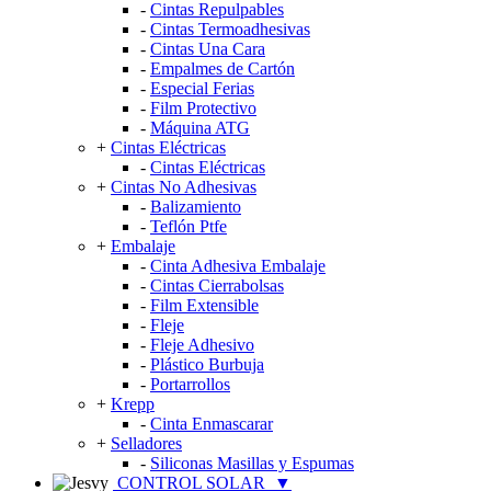
-
Cintas Repulpables
-
Cintas Termoadhesivas
-
Cintas Una Cara
-
Empalmes de Cartón
-
Especial Ferias
-
Film Protectivo
-
Máquina ATG
+
Cintas Eléctricas
-
Cintas Eléctricas
+
Cintas No Adhesivas
-
Balizamiento
-
Teflón Ptfe
+
Embalaje
-
Cinta Adhesiva Embalaje
-
Cintas Cierrabolsas
-
Film Extensible
-
Fleje
-
Fleje Adhesivo
-
Plástico Burbuja
-
Portarrollos
+
Krepp
-
Cinta Enmascarar
+
Selladores
-
Siliconas Masillas y Espumas
CONTROL SOLAR
▼