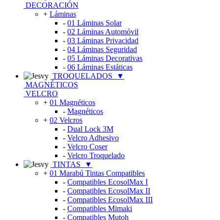
DECORACIÓN
+
Láminas
-
01 Láminas Solar
-
02 Láminas Automóvil
-
03 Láminas Privacidad
-
04 Láminas Seguridad
-
05 Láminas Decorativas
-
06 Láminas Estáticas
TROQUELADOS
▼
MAGNÉTICOS
VELCRO
+
01 Magnéticos
-
Magnéticos
+
02 Velcros
-
Dual Lock 3M
-
Velcro Adhesivo
-
Velcro Coser
-
Velcro Troquelado
TINTAS
▼
+
01 Marabú Tintas Compatibles
-
Compatibles EcosolMax I
-
Compatibles EcosolMax II
-
Compatibles EcosolMax III
-
Compatibles Mimaki
-
Compatibles Mutoh