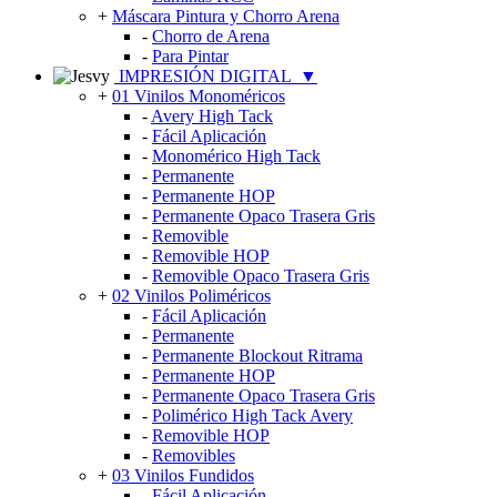
+
Máscara Pintura y Chorro Arena
-
Chorro de Arena
-
Para Pintar
IMPRESIÓN DIGITAL
▼
+
01 Vinilos Monoméricos
-
Avery High Tack
-
Fácil Aplicación
-
Monomérico High Tack
-
Permanente
-
Permanente HOP
-
Permanente Opaco Trasera Gris
-
Removible
-
Removible HOP
-
Removible Opaco Trasera Gris
+
02 Vinilos Poliméricos
-
Fácil Aplicación
-
Permanente
-
Permanente Blockout Ritrama
-
Permanente HOP
-
Permanente Opaco Trasera Gris
-
Polimérico High Tack Avery
-
Removible HOP
-
Removibles
+
03 Vinilos Fundidos
-
Fácil Aplicación