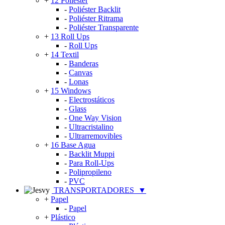
+
12 Poliéster
-
Poliéster Backlit
-
Poliéster Ritrama
-
Poliéster Transparente
+
13 Roll Ups
-
Roll Ups
+
14 Textil
-
Banderas
-
Canvas
-
Lonas
+
15 Windows
-
Electrostáticos
-
Glass
-
One Way Vision
-
Ultracristalino
-
Ultrarremovibles
+
16 Base Agua
-
Backlit Muppi
-
Para Roll-Ups
-
Polipropileno
-
PVC
TRANSPORTADORES
▼
+
Papel
-
Papel
+
Plástico