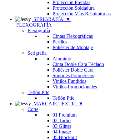
Protección Prendas
Protección Soldadura
Protección Vías Respiratorias
SERIGRAFÍA
▼
FLEXOGRAFÍA
Flexografía
Cintas Flexográficas
Perfiles
Poliéster de Montaje
Serigrafía
Aluminio
Cinta Doble Cara Teclado
Poliéster Doble Cara
Soportes Poliméricos
Vinilos Fundidos
Vinilos Promocionales
Teflón Ptfe
Teflón Ptfe
MARCAJE TEXTIL
▼
Corte
01 Premium
02 Turbo
03 Glitter
04 Image
05 Blockout