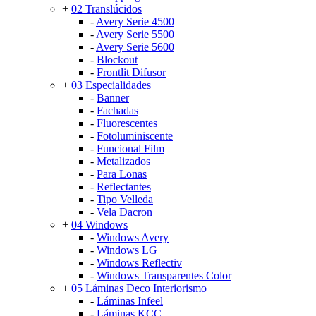
+
02 Translúcidos
-
Avery Serie 4500
-
Avery Serie 5500
-
Avery Serie 5600
-
Blockout
-
Frontlit Difusor
+
03 Especialidades
-
Banner
-
Fachadas
-
Fluorescentes
-
Fotoluminiscente
-
Funcional Film
-
Metalizados
-
Para Lonas
-
Reflectantes
-
Tipo Velleda
-
Vela Dacron
+
04 Windows
-
Windows Avery
-
Windows LG
-
Windows Reflectiv
-
Windows Transparentes Color
+
05 Láminas Deco Interiorismo
-
Láminas Infeel
-
Láminas KCC