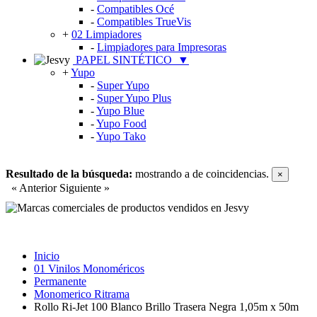
-
Compatibles Océ
-
Compatibles TrueVis
+
02 Limpiadores
-
Limpiadores para Impresoras
PAPEL SINTÉTICO
▼
+
Yupo
-
Super Yupo
-
Super Yupo Plus
-
Yupo Blue
-
Yupo Food
-
Yupo Tako
Resultado de la búsqueda:
mostrando
a
de
coincidencias.
×
« Anterior
Siguiente »
Inicio
01 Vinilos Monoméricos
Permanente
Monomerico Ritrama
Rollo Ri-Jet 100 Blanco Brillo Trasera Negra 1,05m x 50m