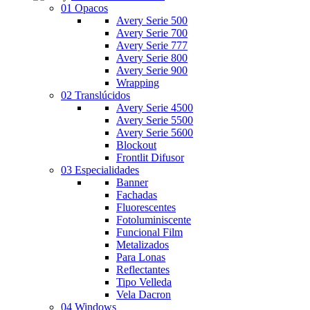
01 Opacos
Avery Serie 500
Avery Serie 700
Avery Serie 777
Avery Serie 800
Avery Serie 900
Wrapping
02 Translúcidos
Avery Serie 4500
Avery Serie 5500
Avery Serie 5600
Blockout
Frontlit Difusor
03 Especialidades
Banner
Fachadas
Fluorescentes
Fotoluminiscente
Funcional Film
Metalizados
Para Lonas
Reflectantes
Tipo Velleda
Vela Dacron
04 Windows