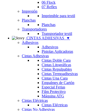
06 Flock
07 Reflex
Impresión
Imprimible para textil
Planchas
Planchas
Transportadores
Transportador textil
CINTAS ADHESIVAS
▼
Adhesivos
Adhesivos
Pistolas Aplicadoras
Cintas Adhesivas
Cintas Doble Cara
Cintas Litográficas
Cintas Repulpables
Cintas Termoadhesivas
Cintas Una Cara
Empalmes de Cartón
Especial Ferias
Film Protectivo
Máquina ATG
Cintas Eléctricas
Cintas Eléctricas
Cintas No Adhesivas