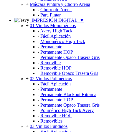
+
Máscara Pintura y Chorro Arena
-
Chorro de Arena
-
Para Pintar
IMPRESIÓN DIGITAL
▼
+
01 Vinilos Monoméricos
-
Avery High Tack
-
Fácil Aplicación
-
Monomérico High Tack
-
Permanente
-
Permanente HOP
-
Permanente Opaco Trasera Gris
-
Removible
-
Removible HOP
-
Removible Opaco Trasera Gris
+
02 Vinilos Poliméricos
-
Fácil Aplicación
-
Permanente
-
Permanente Blockout Ritrama
-
Permanente HOP
-
Permanente Opaco Trasera Gris
-
Polimérico High Tack Avery
-
Removible HOP
-
Removibles
+
03 Vinilos Fundidos
-
Fácil Aplicación