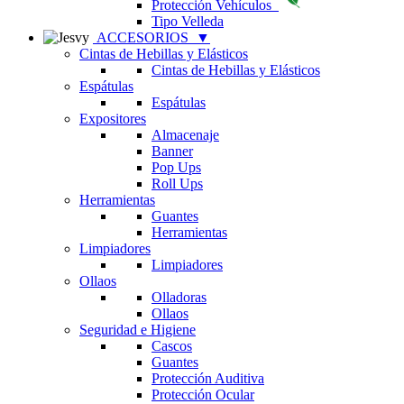
Protección Vehículos
Tipo Velleda
ACCESORIOS
▼
Cintas de Hebillas y Elásticos
Cintas de Hebillas y Elásticos
Espátulas
Espátulas
Expositores
Almacenaje
Banner
Pop Ups
Roll Ups
Herramientas
Guantes
Herramientas
Limpiadores
Limpiadores
Ollaos
Olladoras
Ollaos
Seguridad e Higiene
Cascos
Guantes
Protección Auditiva
Protección Ocular