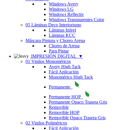
Windows Avery
Windows LG
Windows Reflectiv
Windows Transparentes Color
05 Láminas Deco Interiorismo
Láminas Infeel
Láminas KCC
Máscara Pintura y Chorro Arena
Chorro de Arena
Para Pintar
IMPRESIÓN DIGITAL
▼
01 Vinilos Monoméricos
Avery High Tack
Fácil Aplicación
Monomérico High Tack
Permanente
Permanente HOP
Permanente Opaco Trasera Gris
Removible
Removible HOP
Removible Opaco Trasera Gris
02 Vinilos Poliméricos
Fácil Aplicación