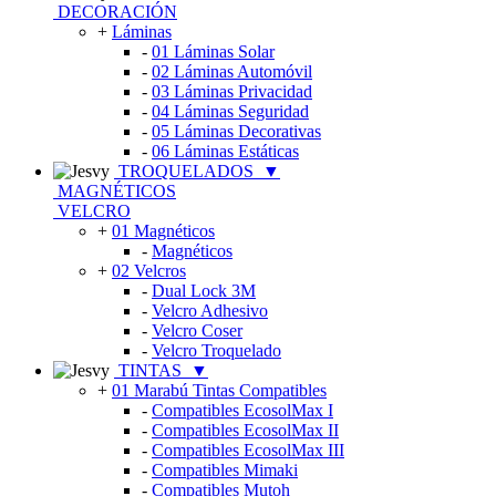
DECORACIÓN
+
Láminas
-
01 Láminas Solar
-
02 Láminas Automóvil
-
03 Láminas Privacidad
-
04 Láminas Seguridad
-
05 Láminas Decorativas
-
06 Láminas Estáticas
TROQUELADOS
▼
MAGNÉTICOS
VELCRO
+
01 Magnéticos
-
Magnéticos
+
02 Velcros
-
Dual Lock 3M
-
Velcro Adhesivo
-
Velcro Coser
-
Velcro Troquelado
TINTAS
▼
+
01 Marabú Tintas Compatibles
-
Compatibles EcosolMax I
-
Compatibles EcosolMax II
-
Compatibles EcosolMax III
-
Compatibles Mimaki
-
Compatibles Mutoh