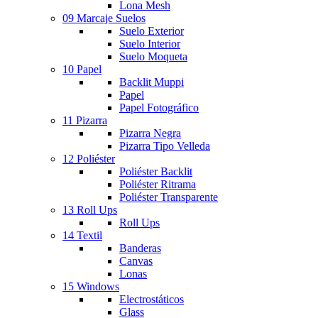
Lona Mesh
09 Marcaje Suelos
Suelo Exterior
Suelo Interior
Suelo Moqueta
10 Papel
Backlit Muppi
Papel
Papel Fotográfico
11 Pizarra
Pizarra Negra
Pizarra Tipo Velleda
12 Poliéster
Poliéster Backlit
Poliéster Ritrama
Poliéster Transparente
13 Roll Ups
Roll Ups
14 Textil
Banderas
Canvas
Lonas
15 Windows
Electrostáticos
Glass