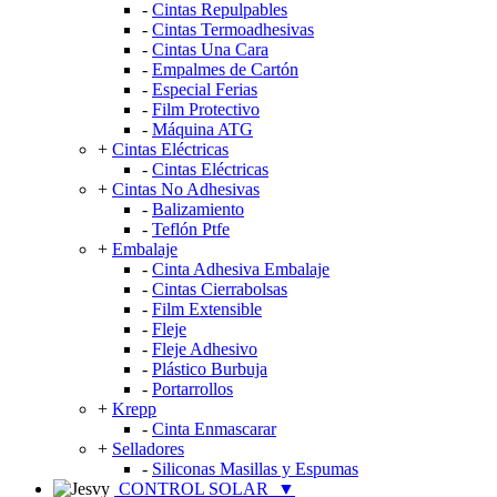
-
Cintas Repulpables
-
Cintas Termoadhesivas
-
Cintas Una Cara
-
Empalmes de Cartón
-
Especial Ferias
-
Film Protectivo
-
Máquina ATG
+
Cintas Eléctricas
-
Cintas Eléctricas
+
Cintas No Adhesivas
-
Balizamiento
-
Teflón Ptfe
+
Embalaje
-
Cinta Adhesiva Embalaje
-
Cintas Cierrabolsas
-
Film Extensible
-
Fleje
-
Fleje Adhesivo
-
Plástico Burbuja
-
Portarrollos
+
Krepp
-
Cinta Enmascarar
+
Selladores
-
Siliconas Masillas y Espumas
CONTROL SOLAR
▼