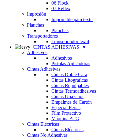
06 Flock
07 Reflex
Impresión
Imprimible para textil
Planchas
Planchas
Transportadores
Transportador textil
CINTAS ADHESIVAS
▼
Adhesivos
Adhesivos
Pistolas Aplicadoras
Cintas Adhesivas
Cintas Doble Cara
Cintas Litográficas
Cintas Repulpables
Cintas Termoadhesivas
Cintas Una Cara
Empalmes de Cartón
Especial Ferias
Film Protectivo
Máquina ATG
Cintas Eléctricas
Cintas Eléctricas
Cintas No Adhesivas