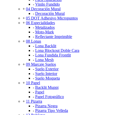
-
Vinilo Fundido
+
04 Decoración Mural
-
Decoración Mural
+
05 DOT Adhesivo Micropuntos
+
06 Especialidades
-
Metalizados
-
Moto-Mark
-
Reflectante Imprimible
+
08 Lonas
-
Lona Backlit
-
Lona Blockout Doble Cara
-
Lona Fundida Frontlit
-
Lona Mesh
+
09 Marcaje Suelos
-
Suelo Exterior
-
Suelo Interior
-
Suelo Moqueta
+
10 Papel
-
Backlit Muppi
-
Papel
-
Papel Fotográfico
+
11 Pizarra
-
Pizarra Negra
-
Pizarra Tipo Velleda