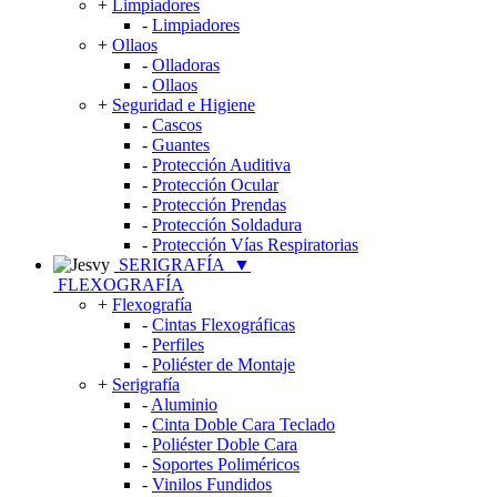
+
Limpiadores
-
Limpiadores
+
Ollaos
-
Olladoras
-
Ollaos
+
Seguridad e Higiene
-
Cascos
-
Guantes
-
Protección Auditiva
-
Protección Ocular
-
Protección Prendas
-
Protección Soldadura
-
Protección Vías Respiratorias
SERIGRAFÍA
▼
FLEXOGRAFÍA
+
Flexografía
-
Cintas Flexográficas
-
Perfiles
-
Poliéster de Montaje
+
Serigrafía
-
Aluminio
-
Cinta Doble Cara Teclado
-
Poliéster Doble Cara
-
Soportes Poliméricos
-
Vinilos Fundidos