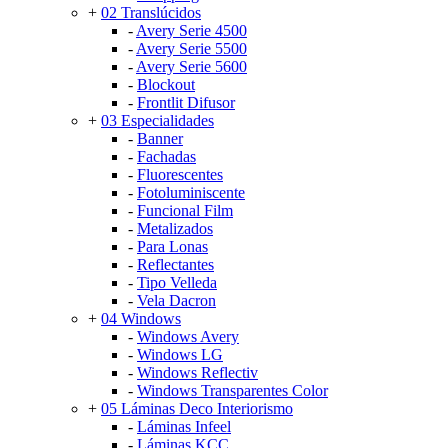
+
02 Translúcidos
-
Avery Serie 4500
-
Avery Serie 5500
-
Avery Serie 5600
-
Blockout
-
Frontlit Difusor
+
03 Especialidades
-
Banner
-
Fachadas
-
Fluorescentes
-
Fotoluminiscente
-
Funcional Film
-
Metalizados
-
Para Lonas
-
Reflectantes
-
Tipo Velleda
-
Vela Dacron
+
04 Windows
-
Windows Avery
-
Windows LG
-
Windows Reflectiv
-
Windows Transparentes Color
+
05 Láminas Deco Interiorismo
-
Láminas Infeel
-
Láminas KCC