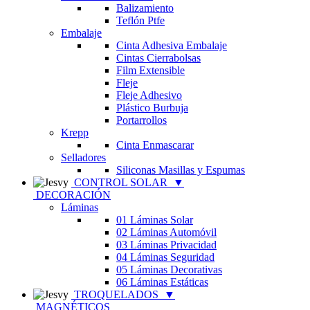
Balizamiento
Teflón Ptfe
Embalaje
Cinta Adhesiva Embalaje
Cintas Cierrabolsas
Film Extensible
Fleje
Fleje Adhesivo
Plástico Burbuja
Portarrollos
Krepp
Cinta Enmascarar
Selladores
Siliconas Masillas y Espumas
CONTROL SOLAR
▼
DECORACIÓN
Láminas
01 Láminas Solar
02 Láminas Automóvil
03 Láminas Privacidad
04 Láminas Seguridad
05 Láminas Decorativas
06 Láminas Estáticas
TROQUELADOS
▼
MAGNÉTICOS