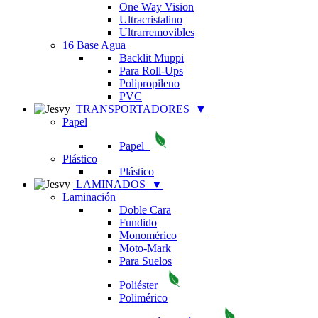
One Way Vision
Ultracristalino
Ultrarremovibles
16 Base Agua
Backlit Muppi
Para Roll-Ups
Polipropileno
PVC
TRANSPORTADORES
▼
Papel
Papel
Plástico
Plástico
LAMINADOS
▼
Laminación
Doble Cara
Fundido
Monomérico
Moto-Mark
Para Suelos
Poliéster
Polimérico