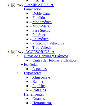
-
Plástico
LAMINADOS
▼
+
Laminación
-
Doble Cara
-
Fundido
-
Monomérico
-
Moto-Mark
-
Para Suelos
-
Poliéster
-
Polimérico
-
Protección Vehículos
-
Tipo Velleda
ACCESORIOS
▼
+
Cintas de Hebillas y Elásticos
-
Cintas de Hebillas y Elásticos
+
Espátulas
-
Espátulas
+
Expositores
-
Almacenaje
-
Banner
-
Pop Ups
-
Roll Ups
+
Herramientas
-
Guantes
-
Herramientas