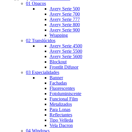
01 Opacos
Avery Serie 500
Avery Serie 700
Avery Serie 777
Avery Serie 800
Avery Serie 900
Wrapping
02 Translúcidos
Avery Serie 4500
Avery Serie 5500
Avery Serie 5600
Blockout
Frontlit Difusor
03 Especialidades
Banner
Fachadas
Fluorescentes
Fotoluminiscente
Funcional Film
Metalizados
Para Lonas
Reflectantes
Tipo Velleda
Vela Dacron
04 Windows