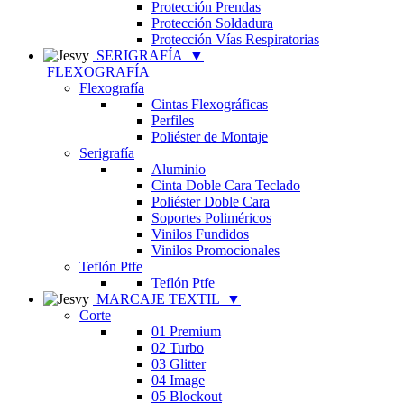
Protección Prendas
Protección Soldadura
Protección Vías Respiratorias
SERIGRAFÍA
▼
FLEXOGRAFÍA
Flexografía
Cintas Flexográficas
Perfiles
Poliéster de Montaje
Serigrafía
Aluminio
Cinta Doble Cara Teclado
Poliéster Doble Cara
Soportes Poliméricos
Vinilos Fundidos
Vinilos Promocionales
Teflón Ptfe
Teflón Ptfe
MARCAJE TEXTIL
▼
Corte
01 Premium
02 Turbo
03 Glitter
04 Image
05 Blockout