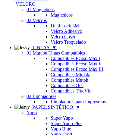
VELCRO
01 Magnéticos
Magnéticos
02 Velcros
Dual Lock 3M
Velcro Adhesivo
Velcro Coser
Velcro Troquelado
TINTAS
▼
01 Marabú Tintas Compatibles
Compatibles EcosolMax I
Compatibles EcosolMax II
Compatibles EcosolMax III
Compatibles Mimaki
Compatibles Mutoh
Compatibles Océ
Compatibles TrueVis
02 Limpiadores
Limpiadores para Impresoras
PAPEL SINTÉTICO
▼
Yupo
Super Yupo
Super Yupo Plus
Yupo Blue
Yupo Food