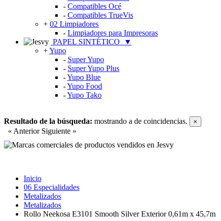
-
Compatibles Océ
-
Compatibles TrueVis
+
02 Limpiadores
-
Limpiadores para Impresoras
PAPEL SINTÉTICO
▼
+
Yupo
-
Super Yupo
-
Super Yupo Plus
-
Yupo Blue
-
Yupo Food
-
Yupo Tako
Resultado de la búsqueda:
mostrando
a
de
coincidencias.
×
« Anterior
Siguiente »
Inicio
06 Especialidades
Metalizados
Metalizados
Rollo Neekosa E3101 Smooth Silver Exterior 0,61m x 45,7m