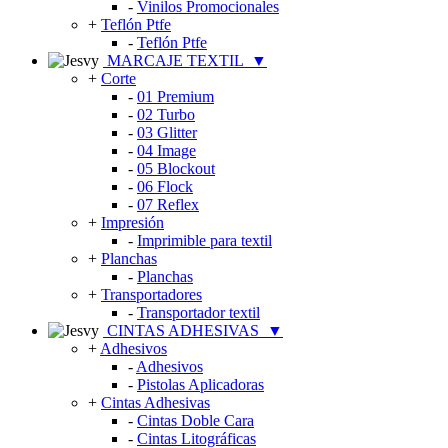
-
Vinilos Promocionales
+
Teflón Ptfe
-
Teflón Ptfe
MARCAJE TEXTIL
▼
+
Corte
-
01 Premium
-
02 Turbo
-
03 Glitter
-
04 Image
-
05 Blockout
-
06 Flock
-
07 Reflex
+
Impresión
-
Imprimible para textil
+
Planchas
-
Planchas
+
Transportadores
-
Transportador textil
CINTAS ADHESIVAS
▼
+
Adhesivos
-
Adhesivos
-
Pistolas Aplicadoras
+
Cintas Adhesivas
-
Cintas Doble Cara
-
Cintas Litográficas