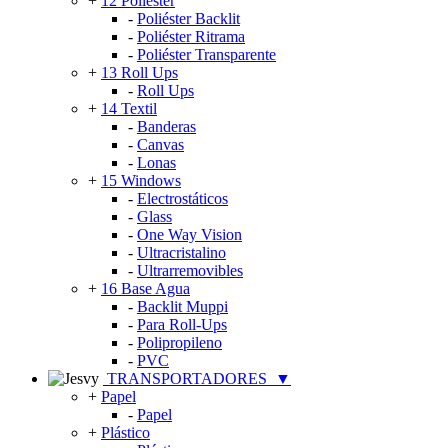
+
12 Poliéster
-
Poliéster Backlit
-
Poliéster Ritrama
-
Poliéster Transparente
+
13 Roll Ups
-
Roll Ups
+
14 Textil
-
Banderas
-
Canvas
-
Lonas
+
15 Windows
-
Electrostáticos
-
Glass
-
One Way Vision
-
Ultracristalino
-
Ultrarremovibles
+
16 Base Agua
-
Backlit Muppi
-
Para Roll-Ups
-
Polipropileno
-
PVC
TRANSPORTADORES
▼
+
Papel
-
Papel
+
Plástico