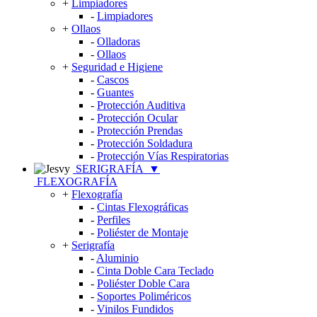
+
Limpiadores
-
Limpiadores
+
Ollaos
-
Olladoras
-
Ollaos
+
Seguridad e Higiene
-
Cascos
-
Guantes
-
Protección Auditiva
-
Protección Ocular
-
Protección Prendas
-
Protección Soldadura
-
Protección Vías Respiratorias
SERIGRAFÍA
▼
FLEXOGRAFÍA
+
Flexografía
-
Cintas Flexográficas
-
Perfiles
-
Poliéster de Montaje
+
Serigrafía
-
Aluminio
-
Cinta Doble Cara Teclado
-
Poliéster Doble Cara
-
Soportes Poliméricos
-
Vinilos Fundidos