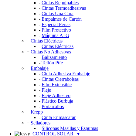
-
Cintas Repulpables
-
Cintas Termoadhesivas
-
Cintas Una Cara
-
Empalmes de Cartón
-
Especial Ferias
-
Film Protectivo
-
Máquina ATG
+
Cintas Eléctricas
-
Cintas Eléctricas
+
Cintas No Adhesivas
-
Balizamiento
-
Teflón Ptfe
+
Embalaje
-
Cinta Adhesiva Embalaje
-
Cintas Cierrabolsas
-
Film Extensible
-
Fleje
-
Fleje Adhesivo
-
Plástico Burbuja
-
Portarrollos
+
Krepp
-
Cinta Enmascarar
+
Selladores
-
Siliconas Masillas y Espumas
CONTROL SOLAR
▼