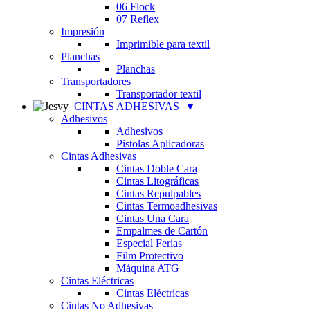
06 Flock
07 Reflex
Impresión
Imprimible para textil
Planchas
Planchas
Transportadores
Transportador textil
CINTAS ADHESIVAS
▼
Adhesivos
Adhesivos
Pistolas Aplicadoras
Cintas Adhesivas
Cintas Doble Cara
Cintas Litográficas
Cintas Repulpables
Cintas Termoadhesivas
Cintas Una Cara
Empalmes de Cartón
Especial Ferias
Film Protectivo
Máquina ATG
Cintas Eléctricas
Cintas Eléctricas
Cintas No Adhesivas