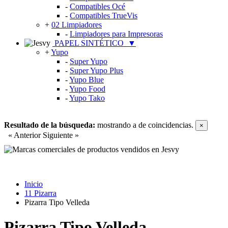
-
Compatibles Océ
-
Compatibles TrueVis
+
02 Limpiadores
-
Limpiadores para Impresoras
PAPEL SINTÉTICO
▼
+
Yupo
-
Super Yupo
-
Super Yupo Plus
-
Yupo Blue
-
Yupo Food
-
Yupo Tako
Resultado de la búsqueda:
mostrando
a
de
coincidencias.
×
« Anterior
Siguiente »
Inicio
11 Pizarra
Pizarra Tipo Velleda
Pizarra Tipo Velleda