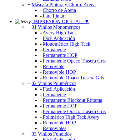
+
Máscara Pintura y Chorro Arena
-
Chorro de Arena
-
Para Pintar
IMPRESIÓN DIGITAL
▼
+
01 Vinilos Monoméricos
-
Avery High Tack
-
Fácil Aplicación
-
Monomérico High Tack
-
Permanente
-
Permanente HOP
-
Permanente Opaco Trasera Gris
-
Removible
-
Removible HOP
-
Removible Opaco Trasera Gris
+
02 Vinilos Poliméricos
-
Fácil Aplicación
-
Permanente
-
Permanente Blockout Ritrama
-
Permanente HOP
-
Permanente Opaco Trasera Gris
-
Polimérico High Tack Avery
-
Removible HOP
-
Removibles
+
03 Vinilos Fundidos
-
Fácil Aplicación