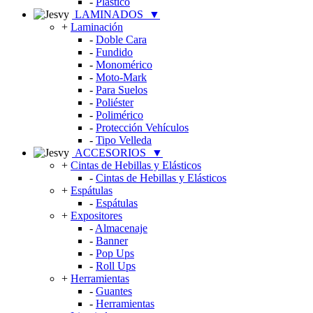
-
Plástico
LAMINADOS
▼
+
Laminación
-
Doble Cara
-
Fundido
-
Monomérico
-
Moto-Mark
-
Para Suelos
-
Poliéster
-
Polimérico
-
Protección Vehículos
-
Tipo Velleda
ACCESORIOS
▼
+
Cintas de Hebillas y Elásticos
-
Cintas de Hebillas y Elásticos
+
Espátulas
-
Espátulas
+
Expositores
-
Almacenaje
-
Banner
-
Pop Ups
-
Roll Ups
+
Herramientas
-
Guantes
-
Herramientas