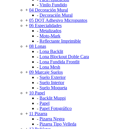
-
Vinilo Fundido
+
04 Decoración Mural
-
Decoración Mural
+
05 DOT Adhesivo Micropuntos
+
06 Especialidades
-
Metalizados
-
Moto-Mark
-
Reflectante Imprimible
+
08 Lonas
-
Lona Backlit
-
Lona Blockout Doble Cara
-
Lona Fundida Frontlit
-
Lona Mesh
+
09 Marcaje Suelos
-
Suelo Exterior
-
Suelo Interior
-
Suelo Moqueta
+
10 Papel
-
Backlit Muppi
-
Papel
-
Papel Fotográfico
+
11 Pizarra
-
Pizarra Negra
-
Pizarra Tipo Velleda