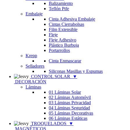
Balizamiento
Teflón Ptfe
Embalaje
Cinta Adhesiva Embalaje
Cintas Cierrabolsas
Film Extensible
Fleje
Fleje Adhesivo
Plástico Burbuja
Portarrollos
Krepp
Cinta Enmascarar
Selladores
Siliconas Masillas y Espumas
CONTROL SOLAR
▼
DECORACIÓN
Láminas
01 Láminas Solar
02 Láminas Automóvil
03 Láminas Privacidad
04 Láminas Seguridad
05 Láminas Decorativas
06 Láminas Estáticas
TROQUELADOS
▼
MAGNÉTICOS