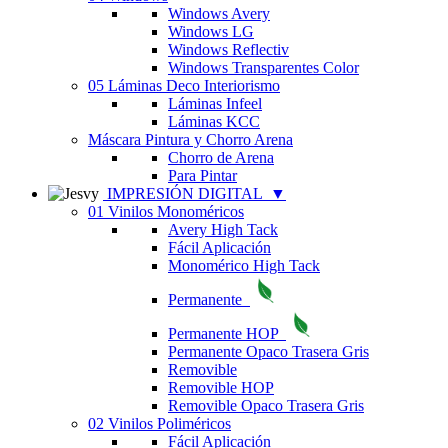
Windows Avery
Windows LG
Windows Reflectiv
Windows Transparentes Color
05 Láminas Deco Interiorismo
Láminas Infeel
Láminas KCC
Máscara Pintura y Chorro Arena
Chorro de Arena
Para Pintar
IMPRESIÓN DIGITAL
▼
01 Vinilos Monoméricos
Avery High Tack
Fácil Aplicación
Monomérico High Tack
Permanente
Permanente HOP
Permanente Opaco Trasera Gris
Removible
Removible HOP
Removible Opaco Trasera Gris
02 Vinilos Poliméricos
Fácil Aplicación