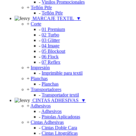
-
Vinilos Promocionales
+
Teflón Ptfe
-
Teflón Ptfe
MARCAJE TEXTIL
▼
+
Corte
-
01 Premium
-
02 Turbo
-
03 Glitter
-
04 Image
-
05 Blockout
-
06 Flock
-
07 Reflex
+
Impresión
-
Imprimible para textil
+
Planchas
-
Planchas
+
Transportadores
-
Transportador textil
CINTAS ADHESIVAS
▼
+
Adhesivos
-
Adhesivos
-
Pistolas Aplicadoras
+
Cintas Adhesivas
-
Cintas Doble Cara
-
Cintas Litográficas