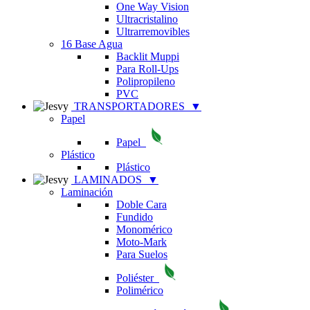
One Way Vision
Ultracristalino
Ultrarremovibles
16 Base Agua
Backlit Muppi
Para Roll-Ups
Polipropileno
PVC
TRANSPORTADORES
▼
Papel
Papel
Plástico
Plástico
LAMINADOS
▼
Laminación
Doble Cara
Fundido
Monomérico
Moto-Mark
Para Suelos
Poliéster
Polimérico