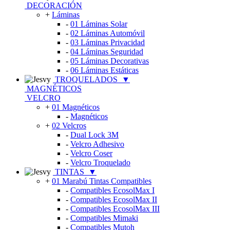
DECORACIÓN
+
Láminas
-
01 Láminas Solar
-
02 Láminas Automóvil
-
03 Láminas Privacidad
-
04 Láminas Seguridad
-
05 Láminas Decorativas
-
06 Láminas Estáticas
TROQUELADOS
▼
MAGNÉTICOS
VELCRO
+
01 Magnéticos
-
Magnéticos
+
02 Velcros
-
Dual Lock 3M
-
Velcro Adhesivo
-
Velcro Coser
-
Velcro Troquelado
TINTAS
▼
+
01 Marabú Tintas Compatibles
-
Compatibles EcosolMax I
-
Compatibles EcosolMax II
-
Compatibles EcosolMax III
-
Compatibles Mimaki
-
Compatibles Mutoh