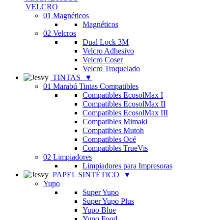
VELCRO
01 Magnéticos
Magnéticos
02 Velcros
Dual Lock 3M
Velcro Adhesivo
Velcro Coser
Velcro Troquelado
TINTAS
▼
01 Marabú Tintas Compatibles
Compatibles EcosolMax I
Compatibles EcosolMax II
Compatibles EcosolMax III
Compatibles Mimaki
Compatibles Mutoh
Compatibles Océ
Compatibles TrueVis
02 Limpiadores
Limpiadores para Impresoras
PAPEL SINTÉTICO
▼
Yupo
Super Yupo
Super Yupo Plus
Yupo Blue
Yupo Food