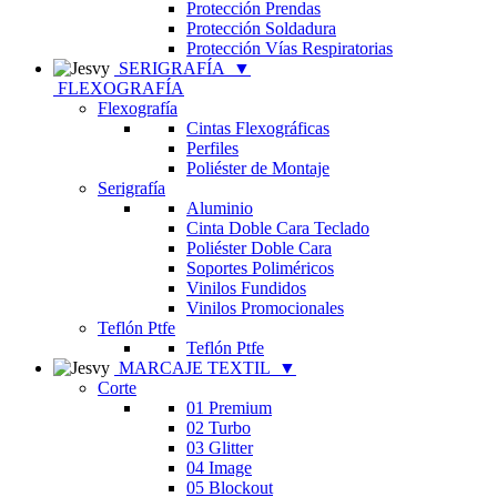
Protección Prendas
Protección Soldadura
Protección Vías Respiratorias
SERIGRAFÍA
▼
FLEXOGRAFÍA
Flexografía
Cintas Flexográficas
Perfiles
Poliéster de Montaje
Serigrafía
Aluminio
Cinta Doble Cara Teclado
Poliéster Doble Cara
Soportes Poliméricos
Vinilos Fundidos
Vinilos Promocionales
Teflón Ptfe
Teflón Ptfe
MARCAJE TEXTIL
▼
Corte
01 Premium
02 Turbo
03 Glitter
04 Image
05 Blockout