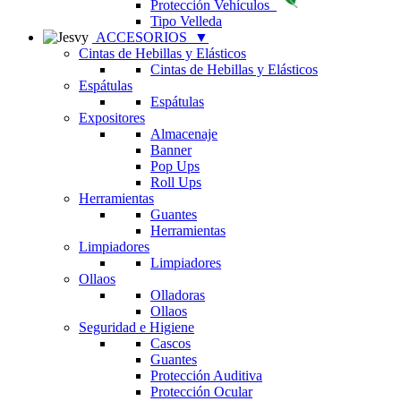
Protección Vehículos
Tipo Velleda
ACCESORIOS
▼
Cintas de Hebillas y Elásticos
Cintas de Hebillas y Elásticos
Espátulas
Espátulas
Expositores
Almacenaje
Banner
Pop Ups
Roll Ups
Herramientas
Guantes
Herramientas
Limpiadores
Limpiadores
Ollaos
Olladoras
Ollaos
Seguridad e Higiene
Cascos
Guantes
Protección Auditiva
Protección Ocular