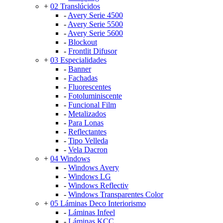
+
02 Translúcidos
-
Avery Serie 4500
-
Avery Serie 5500
-
Avery Serie 5600
-
Blockout
-
Frontlit Difusor
+
03 Especialidades
-
Banner
-
Fachadas
-
Fluorescentes
-
Fotoluminiscente
-
Funcional Film
-
Metalizados
-
Para Lonas
-
Reflectantes
-
Tipo Velleda
-
Vela Dacron
+
04 Windows
-
Windows Avery
-
Windows LG
-
Windows Reflectiv
-
Windows Transparentes Color
+
05 Láminas Deco Interiorismo
-
Láminas Infeel
-
Láminas KCC