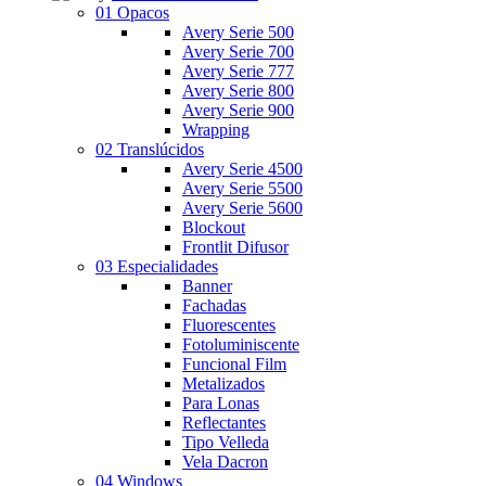
01 Opacos
Avery Serie 500
Avery Serie 700
Avery Serie 777
Avery Serie 800
Avery Serie 900
Wrapping
02 Translúcidos
Avery Serie 4500
Avery Serie 5500
Avery Serie 5600
Blockout
Frontlit Difusor
03 Especialidades
Banner
Fachadas
Fluorescentes
Fotoluminiscente
Funcional Film
Metalizados
Para Lonas
Reflectantes
Tipo Velleda
Vela Dacron
04 Windows