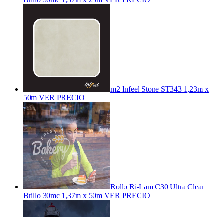
m2 Infeel Stone ST343 1,23m x
50m
VER PRECIO
Rollo Ri-Lam C30 Ultra Clear
Brillo 30mc 1,37m x 50m
VER PRECIO