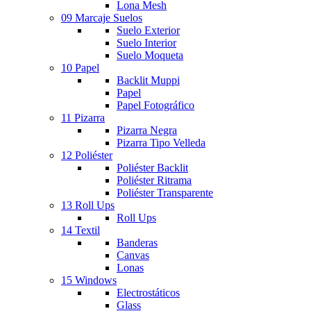
Lona Mesh
09 Marcaje Suelos
Suelo Exterior
Suelo Interior
Suelo Moqueta
10 Papel
Backlit Muppi
Papel
Papel Fotográfico
11 Pizarra
Pizarra Negra
Pizarra Tipo Velleda
12 Poliéster
Poliéster Backlit
Poliéster Ritrama
Poliéster Transparente
13 Roll Ups
Roll Ups
14 Textil
Banderas
Canvas
Lonas
15 Windows
Electrostáticos
Glass