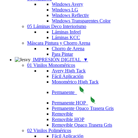
Windows Avery
Windows LG
Windows Reflectiv
Windows Transparentes Color
05 Láminas Deco Interiorismo
Láminas Infeel
Láminas KCC
Máscara Pintura y Chorro Arena
Chorro de Arena
Para Pintar
IMPRESIÓN DIGITAL
▼
01 Vinilos Monoméricos
Avery High Tack
Fácil Aplicación
Monomérico High Tack
Permanente
Permanente HOP
Permanente Opaco Trasera Gris
Removible
Removible HOP
Removible Opaco Trasera Gris
02 Vinilos Poliméricos
Fácil Aplicación