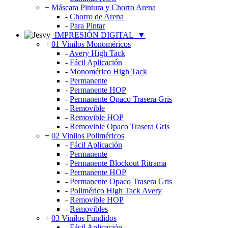
+
Máscara Pintura y Chorro Arena
-
Chorro de Arena
-
Para Pintar
IMPRESIÓN DIGITAL
▼
+
01 Vinilos Monoméricos
-
Avery High Tack
-
Fácil Aplicación
-
Monomérico High Tack
-
Permanente
-
Permanente HOP
-
Permanente Opaco Trasera Gris
-
Removible
-
Removible HOP
-
Removible Opaco Trasera Gris
+
02 Vinilos Poliméricos
-
Fácil Aplicación
-
Permanente
-
Permanente Blockout Ritrama
-
Permanente HOP
-
Permanente Opaco Trasera Gris
-
Polimérico High Tack Avery
-
Removible HOP
-
Removibles
+
03 Vinilos Fundidos
-
Fácil Aplicación