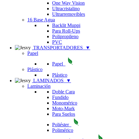
One Way Vision
Ultracristalino
Ultrarremovibles
16 Base Agua
Backlit Muppi
Para Roll-Ups
Polipropileno
PVC
TRANSPORTADORES
▼
Papel
Papel
Plástico
Plástico
LAMINADOS
▼
Laminación
Doble Cara
Fundido
Monomérico
Moto-Mark
Para Suelos
Poliéster
Polimérico