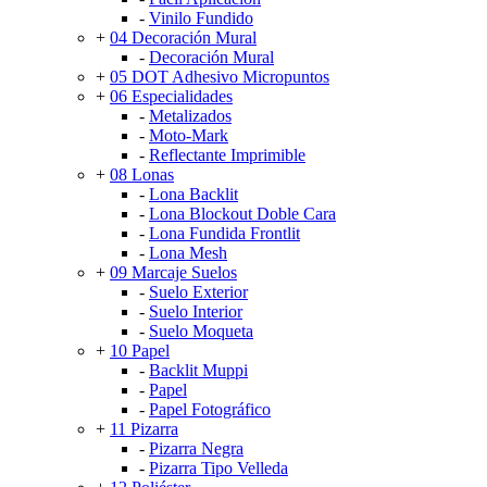
-
Vinilo Fundido
+
04 Decoración Mural
-
Decoración Mural
+
05 DOT Adhesivo Micropuntos
+
06 Especialidades
-
Metalizados
-
Moto-Mark
-
Reflectante Imprimible
+
08 Lonas
-
Lona Backlit
-
Lona Blockout Doble Cara
-
Lona Fundida Frontlit
-
Lona Mesh
+
09 Marcaje Suelos
-
Suelo Exterior
-
Suelo Interior
-
Suelo Moqueta
+
10 Papel
-
Backlit Muppi
-
Papel
-
Papel Fotográfico
+
11 Pizarra
-
Pizarra Negra
-
Pizarra Tipo Velleda