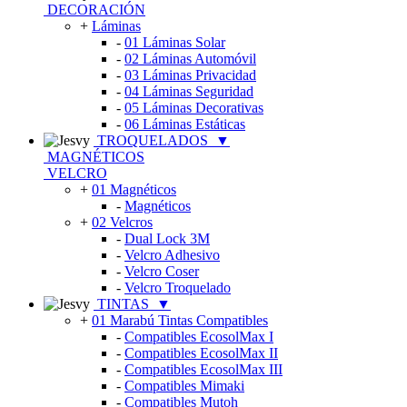
DECORACIÓN
+
Láminas
-
01 Láminas Solar
-
02 Láminas Automóvil
-
03 Láminas Privacidad
-
04 Láminas Seguridad
-
05 Láminas Decorativas
-
06 Láminas Estáticas
TROQUELADOS
▼
MAGNÉTICOS
VELCRO
+
01 Magnéticos
-
Magnéticos
+
02 Velcros
-
Dual Lock 3M
-
Velcro Adhesivo
-
Velcro Coser
-
Velcro Troquelado
TINTAS
▼
+
01 Marabú Tintas Compatibles
-
Compatibles EcosolMax I
-
Compatibles EcosolMax II
-
Compatibles EcosolMax III
-
Compatibles Mimaki
-
Compatibles Mutoh