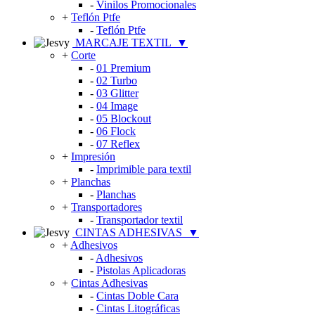
-
Vinilos Promocionales
+
Teflón Ptfe
-
Teflón Ptfe
MARCAJE TEXTIL
▼
+
Corte
-
01 Premium
-
02 Turbo
-
03 Glitter
-
04 Image
-
05 Blockout
-
06 Flock
-
07 Reflex
+
Impresión
-
Imprimible para textil
+
Planchas
-
Planchas
+
Transportadores
-
Transportador textil
CINTAS ADHESIVAS
▼
+
Adhesivos
-
Adhesivos
-
Pistolas Aplicadoras
+
Cintas Adhesivas
-
Cintas Doble Cara
-
Cintas Litográficas