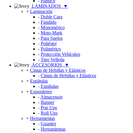
-
Plástico
LAMINADOS
▼
+
Laminación
-
Doble Cara
-
Fundido
-
Monomérico
-
Moto-Mark
-
Para Suelos
-
Poliéster
-
Polimérico
-
Protección Vehículos
-
Tipo Velleda
ACCESORIOS
▼
+
Cintas de Hebillas y Elásticos
-
Cintas de Hebillas y Elásticos
+
Espátulas
-
Espátulas
+
Expositores
-
Almacenaje
-
Banner
-
Pop Ups
-
Roll Ups
+
Herramientas
-
Guantes
-
Herramientas