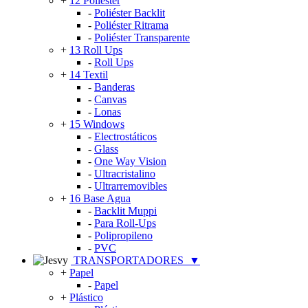
+
12 Poliéster
-
Poliéster Backlit
-
Poliéster Ritrama
-
Poliéster Transparente
+
13 Roll Ups
-
Roll Ups
+
14 Textil
-
Banderas
-
Canvas
-
Lonas
+
15 Windows
-
Electrostáticos
-
Glass
-
One Way Vision
-
Ultracristalino
-
Ultrarremovibles
+
16 Base Agua
-
Backlit Muppi
-
Para Roll-Ups
-
Polipropileno
-
PVC
TRANSPORTADORES
▼
+
Papel
-
Papel
+
Plástico