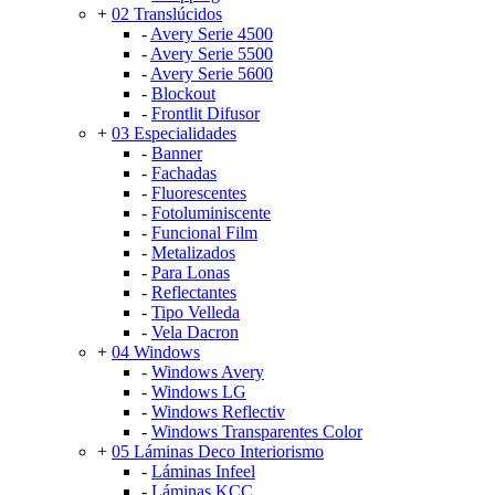
+
02 Translúcidos
-
Avery Serie 4500
-
Avery Serie 5500
-
Avery Serie 5600
-
Blockout
-
Frontlit Difusor
+
03 Especialidades
-
Banner
-
Fachadas
-
Fluorescentes
-
Fotoluminiscente
-
Funcional Film
-
Metalizados
-
Para Lonas
-
Reflectantes
-
Tipo Velleda
-
Vela Dacron
+
04 Windows
-
Windows Avery
-
Windows LG
-
Windows Reflectiv
-
Windows Transparentes Color
+
05 Láminas Deco Interiorismo
-
Láminas Infeel
-
Láminas KCC