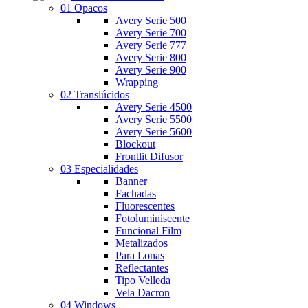
01 Opacos
Avery Serie 500
Avery Serie 700
Avery Serie 777
Avery Serie 800
Avery Serie 900
Wrapping
02 Translúcidos
Avery Serie 4500
Avery Serie 5500
Avery Serie 5600
Blockout
Frontlit Difusor
03 Especialidades
Banner
Fachadas
Fluorescentes
Fotoluminiscente
Funcional Film
Metalizados
Para Lonas
Reflectantes
Tipo Velleda
Vela Dacron
04 Windows