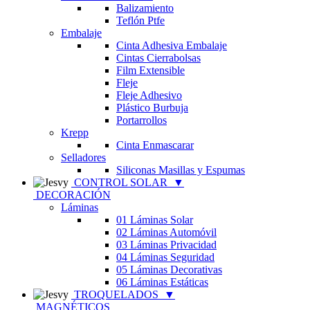
Balizamiento
Teflón Ptfe
Embalaje
Cinta Adhesiva Embalaje
Cintas Cierrabolsas
Film Extensible
Fleje
Fleje Adhesivo
Plástico Burbuja
Portarrollos
Krepp
Cinta Enmascarar
Selladores
Siliconas Masillas y Espumas
CONTROL SOLAR
▼
DECORACIÓN
Láminas
01 Láminas Solar
02 Láminas Automóvil
03 Láminas Privacidad
04 Láminas Seguridad
05 Láminas Decorativas
06 Láminas Estáticas
TROQUELADOS
▼
MAGNÉTICOS