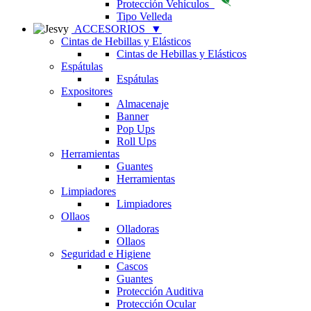
Protección Vehículos
Tipo Velleda
ACCESORIOS
▼
Cintas de Hebillas y Elásticos
Cintas de Hebillas y Elásticos
Espátulas
Espátulas
Expositores
Almacenaje
Banner
Pop Ups
Roll Ups
Herramientas
Guantes
Herramientas
Limpiadores
Limpiadores
Ollaos
Olladoras
Ollaos
Seguridad e Higiene
Cascos
Guantes
Protección Auditiva
Protección Ocular