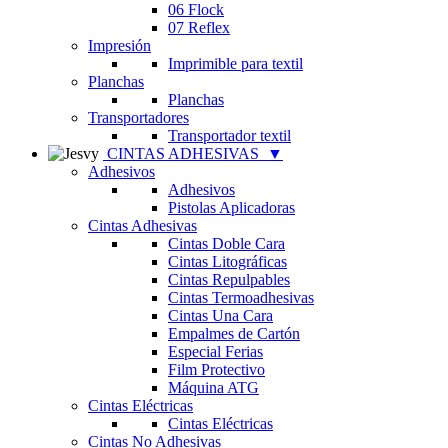
06 Flock
07 Reflex
Impresión
Imprimible para textil
Planchas
Planchas
Transportadores
Transportador textil
CINTAS ADHESIVAS
▼
Adhesivos
Adhesivos
Pistolas Aplicadoras
Cintas Adhesivas
Cintas Doble Cara
Cintas Litográficas
Cintas Repulpables
Cintas Termoadhesivas
Cintas Una Cara
Empalmes de Cartón
Especial Ferias
Film Protectivo
Máquina ATG
Cintas Eléctricas
Cintas Eléctricas
Cintas No Adhesivas