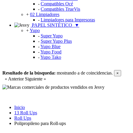
-
Compatibles Océ
-
Compatibles TrueVis
+
02 Limpiadores
-
Limpiadores para Impresoras
PAPEL SINTÉTICO
▼
+
Yupo
-
Super Yupo
-
Super Yupo Plus
-
Yupo Blue
-
Yupo Food
-
Yupo Tako
Resultado de la búsqueda:
mostrando
a
de
coincidencias.
×
« Anterior
Siguiente »
Inicio
13 Roll Ups
Roll Ups
Polipropileno para Roll-ups