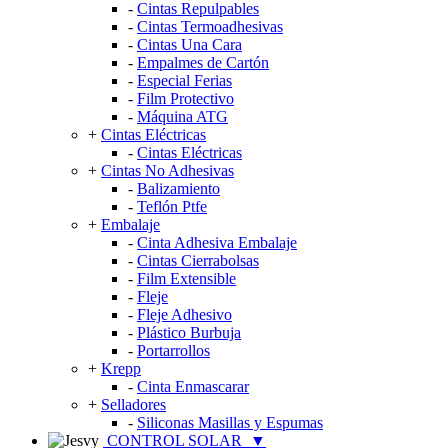
-
Cintas Repulpables
-
Cintas Termoadhesivas
-
Cintas Una Cara
-
Empalmes de Cartón
-
Especial Ferias
-
Film Protectivo
-
Máquina ATG
+
Cintas Eléctricas
-
Cintas Eléctricas
+
Cintas No Adhesivas
-
Balizamiento
-
Teflón Ptfe
+
Embalaje
-
Cinta Adhesiva Embalaje
-
Cintas Cierrabolsas
-
Film Extensible
-
Fleje
-
Fleje Adhesivo
-
Plástico Burbuja
-
Portarrollos
+
Krepp
-
Cinta Enmascarar
+
Selladores
-
Siliconas Masillas y Espumas
CONTROL SOLAR
▼