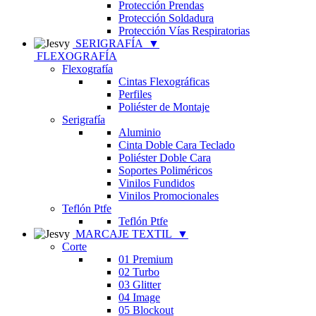
Protección Prendas
Protección Soldadura
Protección Vías Respiratorias
SERIGRAFÍA
▼
FLEXOGRAFÍA
Flexografía
Cintas Flexográficas
Perfiles
Poliéster de Montaje
Serigrafía
Aluminio
Cinta Doble Cara Teclado
Poliéster Doble Cara
Soportes Poliméricos
Vinilos Fundidos
Vinilos Promocionales
Teflón Ptfe
Teflón Ptfe
MARCAJE TEXTIL
▼
Corte
01 Premium
02 Turbo
03 Glitter
04 Image
05 Blockout