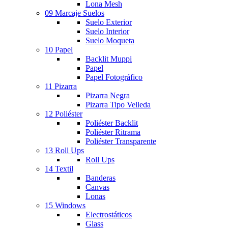
Lona Mesh
09 Marcaje Suelos
Suelo Exterior
Suelo Interior
Suelo Moqueta
10 Papel
Backlit Muppi
Papel
Papel Fotográfico
11 Pizarra
Pizarra Negra
Pizarra Tipo Velleda
12 Poliéster
Poliéster Backlit
Poliéster Ritrama
Poliéster Transparente
13 Roll Ups
Roll Ups
14 Textil
Banderas
Canvas
Lonas
15 Windows
Electrostáticos
Glass