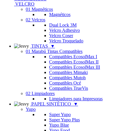
VELCRO
01 Magnéticos
Magnéticos
02 Velcros
Dual Lock 3M
Velcro Adhesivo
Velcro Coser
Velcro Troquelado
TINTAS
▼
01 Marabú Tintas Compatibles
Compatibles EcosolMax I
Compatibles EcosolMax II
Compatibles EcosolMax III
Compatibles Mimaki
Compatibles Mutoh
Compatibles Océ
Compatibles TrueVis
02 Limpiadores
Limpiadores para Impresoras
PAPEL SINTÉTICO
▼
Yupo
Super Yupo
Super Yupo Plus
Yupo Blue
Yupo Food