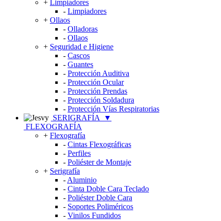
+
Limpiadores
-
Limpiadores
+
Ollaos
-
Olladoras
-
Ollaos
+
Seguridad e Higiene
-
Cascos
-
Guantes
-
Protección Auditiva
-
Protección Ocular
-
Protección Prendas
-
Protección Soldadura
-
Protección Vías Respiratorias
SERIGRAFÍA
▼
FLEXOGRAFÍA
+
Flexografía
-
Cintas Flexográficas
-
Perfiles
-
Poliéster de Montaje
+
Serigrafía
-
Aluminio
-
Cinta Doble Cara Teclado
-
Poliéster Doble Cara
-
Soportes Poliméricos
-
Vinilos Fundidos