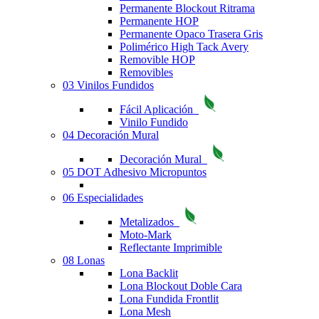
Permanente Blockout Ritrama
Permanente HOP
Permanente Opaco Trasera Gris
Polimérico High Tack Avery
Removible HOP
Removibles
03 Vinilos Fundidos
Fácil Aplicación
Vinilo Fundido
04 Decoración Mural
Decoración Mural
05 DOT Adhesivo Micropuntos
06 Especialidades
Metalizados
Moto-Mark
Reflectante Imprimible
08 Lonas
Lona Backlit
Lona Blockout Doble Cara
Lona Fundida Frontlit
Lona Mesh