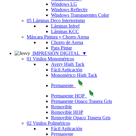
Windows LG
Windows Reflectiv
Windows Transparentes Color
05 Láminas Deco Interiorismo
Láminas Infeel
Láminas KCC
Máscara Pintura y Chorro Arena
Chorro de Arena
Para Pintar
IMPRESIÓN DIGITAL
▼
01 Vinilos Monoméricos
Avery High Tack
Fácil Aplicación
Monomérico High Tack
Permanente
Permanente HOP
Permanente Opaco Trasera Gris
Removible
Removible HOP
Removible Opaco Trasera Gris
02 Vinilos Poliméricos
Fácil Aplicación
Permanente