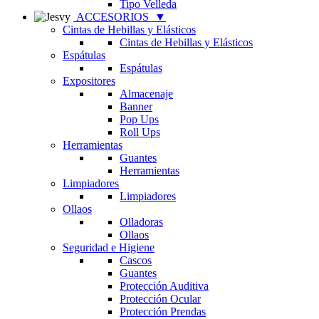
Tipo Velleda
ACCESORIOS
▼
Cintas de Hebillas y Elásticos
Cintas de Hebillas y Elásticos
Espátulas
Espátulas
Expositores
Almacenaje
Banner
Pop Ups
Roll Ups
Herramientas
Guantes
Herramientas
Limpiadores
Limpiadores
Ollaos
Olladoras
Ollaos
Seguridad e Higiene
Cascos
Guantes
Protección Auditiva
Protección Ocular
Protección Prendas