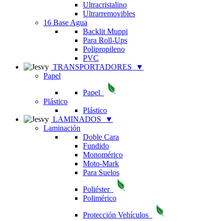
Ultracristalino
Ultrarremovibles
16 Base Agua
Backlit Muppi
Para Roll-Ups
Polipropileno
PVC
TRANSPORTADORES
▼
Papel
Papel
Plástico
Plástico
LAMINADOS
▼
Laminación
Doble Cara
Fundido
Monomérico
Moto-Mark
Para Suelos
Poliéster
Polimérico
Protección Vehículos