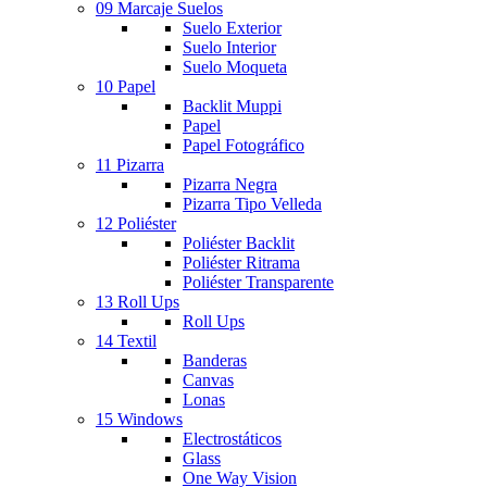
09 Marcaje Suelos
Suelo Exterior
Suelo Interior
Suelo Moqueta
10 Papel
Backlit Muppi
Papel
Papel Fotográfico
11 Pizarra
Pizarra Negra
Pizarra Tipo Velleda
12 Poliéster
Poliéster Backlit
Poliéster Ritrama
Poliéster Transparente
13 Roll Ups
Roll Ups
14 Textil
Banderas
Canvas
Lonas
15 Windows
Electrostáticos
Glass
One Way Vision