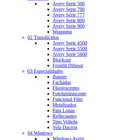
Avery Serie 500
Avery Serie 700
Avery Serie 777
Avery Serie 800
Avery Serie 900
Wrapping
02 Translúcidos
Avery Serie 4500
Avery Serie 5500
Avery Serie 5600
Blockout
Frontlit Difusor
03 Especialidades
Banner
Fachadas
Fluorescentes
Fotoluminiscente
Funcional Film
Metalizados
Para Lonas
Reflectantes
Tipo Velleda
Vela Dacron
04 Windows
Windows Avery