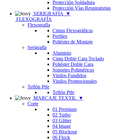
Protección Soldadura
Protección Vías Respiratorias
SERIGRAFÍA
▼
FLEXOGRAFÍA
Flexografía
Cintas Flexográficas
Perfiles
Poliéster de Montaje
Serigrafía
Aluminio
Cinta Doble Cara Teclado
Poliéster Doble Cara
Soportes Poliméricos
Vinilos Fundidos
Vinilos Promocionales
Teflón Ptfe
Teflón Ptfe
MARCAJE TEXTIL
▼
Corte
01 Premium
02 Turbo
03 Glitter
04 Image
05 Blockout
06 Flock