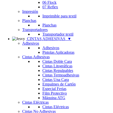
06 Flock
07 Reflex
Impresión
Imprimible para textil
Planchas
Planchas
Transportadores
Transportador textil
CINTAS ADHESIVAS
▼
Adhesivos
Adhesivos
Pistolas Aplicadoras
Cintas Adhesivas
Cintas Doble Cara
Cintas Litográficas
Cintas Repulpables
Cintas Termoadhesivas
Cintas Una Cara
Empalmes de Cartón
Especial Ferias
Film Protectivo
Máquina ATG
Cintas Eléctricas
Cintas Eléctricas
Cintas No Adhesivas