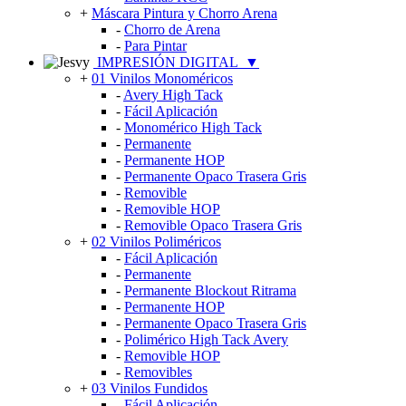
+
Máscara Pintura y Chorro Arena
-
Chorro de Arena
-
Para Pintar
IMPRESIÓN DIGITAL
▼
+
01 Vinilos Monoméricos
-
Avery High Tack
-
Fácil Aplicación
-
Monomérico High Tack
-
Permanente
-
Permanente HOP
-
Permanente Opaco Trasera Gris
-
Removible
-
Removible HOP
-
Removible Opaco Trasera Gris
+
02 Vinilos Poliméricos
-
Fácil Aplicación
-
Permanente
-
Permanente Blockout Ritrama
-
Permanente HOP
-
Permanente Opaco Trasera Gris
-
Polimérico High Tack Avery
-
Removible HOP
-
Removibles
+
03 Vinilos Fundidos
-
Fácil Aplicación