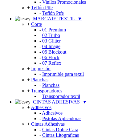
-
Vinilos Promocionales
+
Teflón Ptfe
-
Teflón Ptfe
MARCAJE TEXTIL
▼
+
Corte
-
01 Premium
-
02 Turbo
-
03 Glitter
-
04 Image
-
05 Blockout
-
06 Flock
-
07 Reflex
+
Impresión
-
Imprimible para textil
+
Planchas
-
Planchas
+
Transportadores
-
Transportador textil
CINTAS ADHESIVAS
▼
+
Adhesivos
-
Adhesivos
-
Pistolas Aplicadoras
+
Cintas Adhesivas
-
Cintas Doble Cara
-
Cintas Litográficas