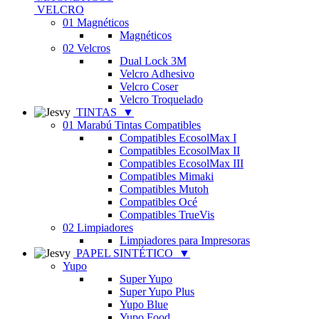
VELCRO
01 Magnéticos
Magnéticos
02 Velcros
Dual Lock 3M
Velcro Adhesivo
Velcro Coser
Velcro Troquelado
TINTAS
▼
01 Marabú Tintas Compatibles
Compatibles EcosolMax I
Compatibles EcosolMax II
Compatibles EcosolMax III
Compatibles Mimaki
Compatibles Mutoh
Compatibles Océ
Compatibles TrueVis
02 Limpiadores
Limpiadores para Impresoras
PAPEL SINTÉTICO
▼
Yupo
Super Yupo
Super Yupo Plus
Yupo Blue
Yupo Food