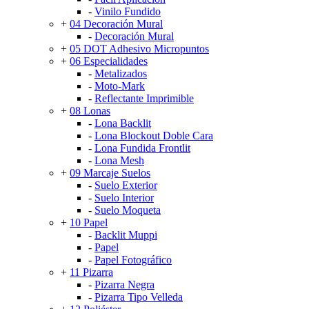
-
Vinilo Fundido
+
04 Decoración Mural
-
Decoración Mural
+
05 DOT Adhesivo Micropuntos
+
06 Especialidades
-
Metalizados
-
Moto-Mark
-
Reflectante Imprimible
+
08 Lonas
-
Lona Backlit
-
Lona Blockout Doble Cara
-
Lona Fundida Frontlit
-
Lona Mesh
+
09 Marcaje Suelos
-
Suelo Exterior
-
Suelo Interior
-
Suelo Moqueta
+
10 Papel
-
Backlit Muppi
-
Papel
-
Papel Fotográfico
+
11 Pizarra
-
Pizarra Negra
-
Pizarra Tipo Velleda