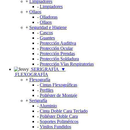
+
Limpiadores
-
Limpiadores
+
Ollaos
-
Olladoras
-
Ollaos
+
Seguridad e Higiene
-
Cascos
-
Guantes
-
Protección Auditiva
-
Protección Ocular
-
Protección Prendas
-
Protección Soldadura
-
Protección Vías Respiratorias
SERIGRAFÍA
▼
FLEXOGRAFÍA
+
Flexografía
-
Cintas Flexográficas
-
Perfiles
-
Poliéster de Montaje
+
Serigrafía
-
Aluminio
-
Cinta Doble Cara Teclado
-
Poliéster Doble Cara
-
Soportes Poliméricos
-
Vinilos Fundidos