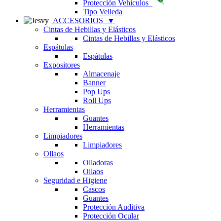
Protección Vehículos
Tipo Velleda
ACCESORIOS
▼
Cintas de Hebillas y Elásticos
Cintas de Hebillas y Elásticos
Espátulas
Espátulas
Expositores
Almacenaje
Banner
Pop Ups
Roll Ups
Herramientas
Guantes
Herramientas
Limpiadores
Limpiadores
Ollaos
Olladoras
Ollaos
Seguridad e Higiene
Cascos
Guantes
Protección Auditiva
Protección Ocular