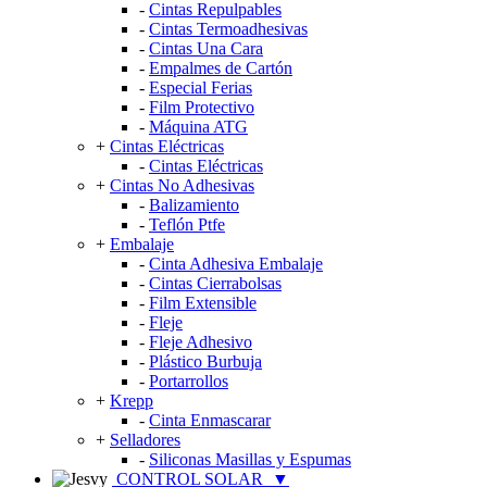
-
Cintas Repulpables
-
Cintas Termoadhesivas
-
Cintas Una Cara
-
Empalmes de Cartón
-
Especial Ferias
-
Film Protectivo
-
Máquina ATG
+
Cintas Eléctricas
-
Cintas Eléctricas
+
Cintas No Adhesivas
-
Balizamiento
-
Teflón Ptfe
+
Embalaje
-
Cinta Adhesiva Embalaje
-
Cintas Cierrabolsas
-
Film Extensible
-
Fleje
-
Fleje Adhesivo
-
Plástico Burbuja
-
Portarrollos
+
Krepp
-
Cinta Enmascarar
+
Selladores
-
Siliconas Masillas y Espumas
CONTROL SOLAR
▼