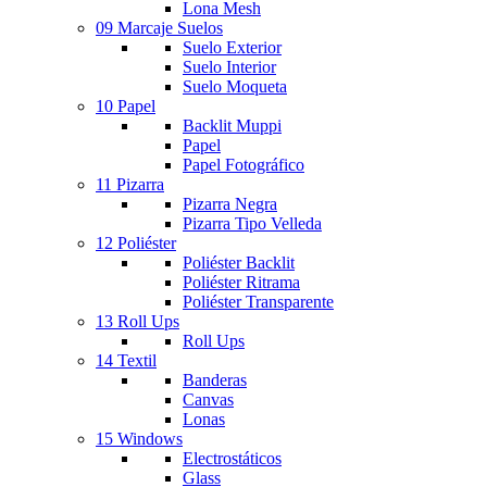
Lona Mesh
09 Marcaje Suelos
Suelo Exterior
Suelo Interior
Suelo Moqueta
10 Papel
Backlit Muppi
Papel
Papel Fotográfico
11 Pizarra
Pizarra Negra
Pizarra Tipo Velleda
12 Poliéster
Poliéster Backlit
Poliéster Ritrama
Poliéster Transparente
13 Roll Ups
Roll Ups
14 Textil
Banderas
Canvas
Lonas
15 Windows
Electrostáticos
Glass