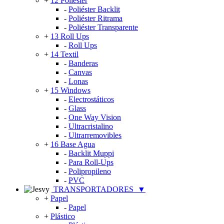
+
12 Poliéster
-
Poliéster Backlit
-
Poliéster Ritrama
-
Poliéster Transparente
+
13 Roll Ups
-
Roll Ups
+
14 Textil
-
Banderas
-
Canvas
-
Lonas
+
15 Windows
-
Electrostáticos
-
Glass
-
One Way Vision
-
Ultracristalino
-
Ultrarremovibles
+
16 Base Agua
-
Backlit Muppi
-
Para Roll-Ups
-
Polipropileno
-
PVC
TRANSPORTADORES
▼
+
Papel
-
Papel
+
Plástico