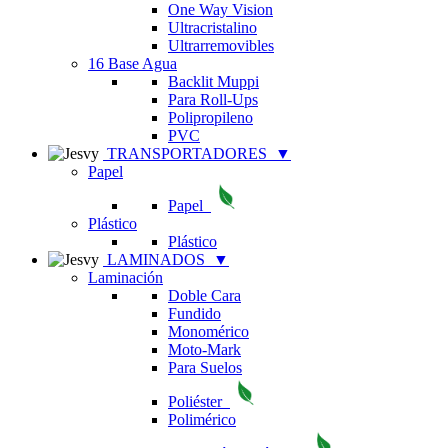
One Way Vision
Ultracristalino
Ultrarremovibles
16 Base Agua
Backlit Muppi
Para Roll-Ups
Polipropileno
PVC
TRANSPORTADORES
▼
Papel
Papel
Plástico
Plástico
LAMINADOS
▼
Laminación
Doble Cara
Fundido
Monomérico
Moto-Mark
Para Suelos
Poliéster
Polimérico