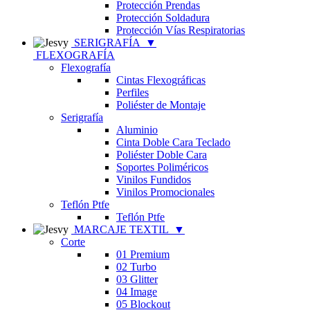
Protección Prendas
Protección Soldadura
Protección Vías Respiratorias
SERIGRAFÍA
▼
FLEXOGRAFÍA
Flexografía
Cintas Flexográficas
Perfiles
Poliéster de Montaje
Serigrafía
Aluminio
Cinta Doble Cara Teclado
Poliéster Doble Cara
Soportes Poliméricos
Vinilos Fundidos
Vinilos Promocionales
Teflón Ptfe
Teflón Ptfe
MARCAJE TEXTIL
▼
Corte
01 Premium
02 Turbo
03 Glitter
04 Image
05 Blockout