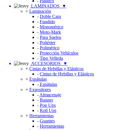
-
Plástico
LAMINADOS
▼
+
Laminación
-
Doble Cara
-
Fundido
-
Monomérico
-
Moto-Mark
-
Para Suelos
-
Poliéster
-
Polimérico
-
Protección Vehículos
-
Tipo Velleda
ACCESORIOS
▼
+
Cintas de Hebillas y Elásticos
-
Cintas de Hebillas y Elásticos
+
Espátulas
-
Espátulas
+
Expositores
-
Almacenaje
-
Banner
-
Pop Ups
-
Roll Ups
+
Herramientas
-
Guantes
-
Herramientas