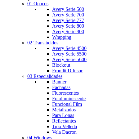
01 Opacos
Avery Serie 500
Avery Serie 700
Avery Serie 777
Avery Serie 800
Avery Serie 900
Wrapping
02 Translúcidos
Avery Serie 4500
Avery Serie 5500
Avery Serie 5600
Blockout
Frontlit Difusor
03 Especialidades
Banner
Fachadas
Fluorescentes
Fotoluminiscente
Funcional Film
Metalizados
Para Lonas
Reflectantes
Tipo Velleda
Vela Dacron
04 Windows