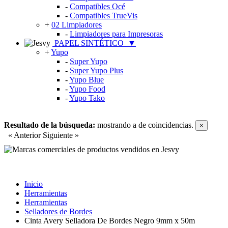
-
Compatibles Océ
-
Compatibles TrueVis
+
02 Limpiadores
-
Limpiadores para Impresoras
PAPEL SINTÉTICO
▼
+
Yupo
-
Super Yupo
-
Super Yupo Plus
-
Yupo Blue
-
Yupo Food
-
Yupo Tako
Resultado de la búsqueda:
mostrando
a
de
coincidencias.
×
« Anterior
Siguiente »
Inicio
Herramientas
Herramientas
Selladores de Bordes
Cinta Avery Selladora De Bordes Negro 9mm x 50m