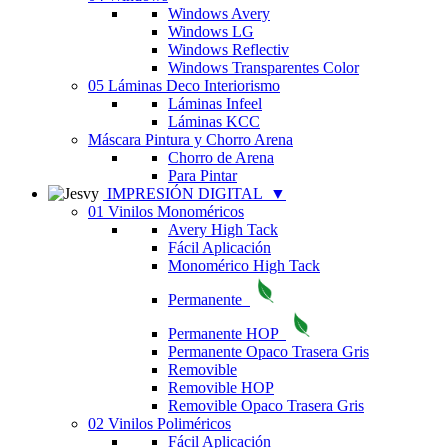
Windows Avery
Windows LG
Windows Reflectiv
Windows Transparentes Color
05 Láminas Deco Interiorismo
Láminas Infeel
Láminas KCC
Máscara Pintura y Chorro Arena
Chorro de Arena
Para Pintar
IMPRESIÓN DIGITAL
▼
01 Vinilos Monoméricos
Avery High Tack
Fácil Aplicación
Monomérico High Tack
Permanente
Permanente HOP
Permanente Opaco Trasera Gris
Removible
Removible HOP
Removible Opaco Trasera Gris
02 Vinilos Poliméricos
Fácil Aplicación