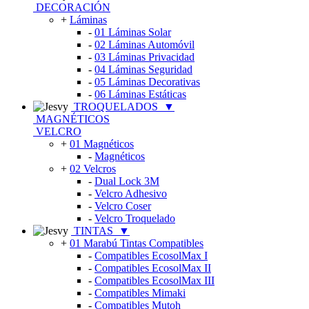
DECORACIÓN
+
Láminas
-
01 Láminas Solar
-
02 Láminas Automóvil
-
03 Láminas Privacidad
-
04 Láminas Seguridad
-
05 Láminas Decorativas
-
06 Láminas Estáticas
TROQUELADOS
▼
MAGNÉTICOS
VELCRO
+
01 Magnéticos
-
Magnéticos
+
02 Velcros
-
Dual Lock 3M
-
Velcro Adhesivo
-
Velcro Coser
-
Velcro Troquelado
TINTAS
▼
+
01 Marabú Tintas Compatibles
-
Compatibles EcosolMax I
-
Compatibles EcosolMax II
-
Compatibles EcosolMax III
-
Compatibles Mimaki
-
Compatibles Mutoh