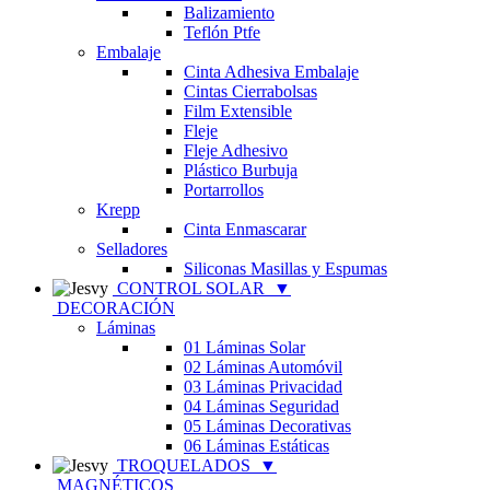
Balizamiento
Teflón Ptfe
Embalaje
Cinta Adhesiva Embalaje
Cintas Cierrabolsas
Film Extensible
Fleje
Fleje Adhesivo
Plástico Burbuja
Portarrollos
Krepp
Cinta Enmascarar
Selladores
Siliconas Masillas y Espumas
CONTROL SOLAR
▼
DECORACIÓN
Láminas
01 Láminas Solar
02 Láminas Automóvil
03 Láminas Privacidad
04 Láminas Seguridad
05 Láminas Decorativas
06 Láminas Estáticas
TROQUELADOS
▼
MAGNÉTICOS