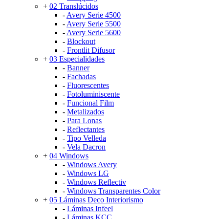
+
02 Translúcidos
-
Avery Serie 4500
-
Avery Serie 5500
-
Avery Serie 5600
-
Blockout
-
Frontlit Difusor
+
03 Especialidades
-
Banner
-
Fachadas
-
Fluorescentes
-
Fotoluminiscente
-
Funcional Film
-
Metalizados
-
Para Lonas
-
Reflectantes
-
Tipo Velleda
-
Vela Dacron
+
04 Windows
-
Windows Avery
-
Windows LG
-
Windows Reflectiv
-
Windows Transparentes Color
+
05 Láminas Deco Interiorismo
-
Láminas Infeel
-
Láminas KCC