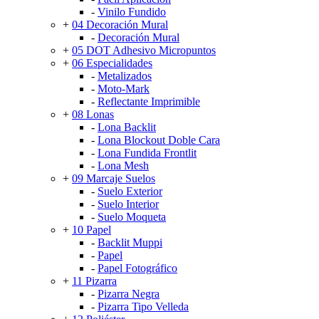
-
Vinilo Fundido
+
04 Decoración Mural
-
Decoración Mural
+
05 DOT Adhesivo Micropuntos
+
06 Especialidades
-
Metalizados
-
Moto-Mark
-
Reflectante Imprimible
+
08 Lonas
-
Lona Backlit
-
Lona Blockout Doble Cara
-
Lona Fundida Frontlit
-
Lona Mesh
+
09 Marcaje Suelos
-
Suelo Exterior
-
Suelo Interior
-
Suelo Moqueta
+
10 Papel
-
Backlit Muppi
-
Papel
-
Papel Fotográfico
+
11 Pizarra
-
Pizarra Negra
-
Pizarra Tipo Velleda