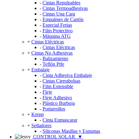
-
Cintas Repulpables
-
Cintas Termoadhesivas
-
Cintas Una Cara
-
Empalmes de Cartón
-
Especial Ferias
-
Film Protectivo
-
Máquina ATG
+
Cintas Eléctricas
-
Cintas Eléctricas
+
Cintas No Adhesivas
-
Balizamiento
-
Teflón Ptfe
+
Embalaje
-
Cinta Adhesiva Embalaje
-
Cintas Cierrabolsas
-
Film Extensible
-
Fleje
-
Fleje Adhesivo
-
Plástico Burbuja
-
Portarrollos
+
Krepp
-
Cinta Enmascarar
+
Selladores
-
Siliconas Masillas y Espumas
CONTROL SOLAR
▼