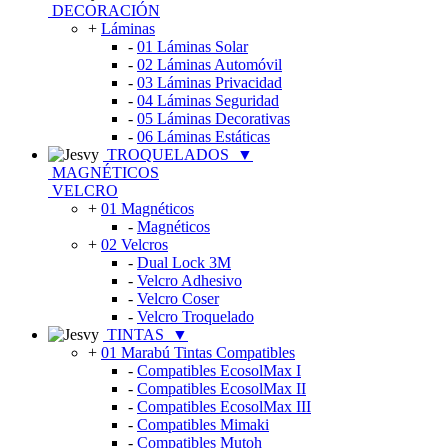
DECORACIÓN
+
Láminas
-
01 Láminas Solar
-
02 Láminas Automóvil
-
03 Láminas Privacidad
-
04 Láminas Seguridad
-
05 Láminas Decorativas
-
06 Láminas Estáticas
TROQUELADOS
▼
MAGNÉTICOS
VELCRO
+
01 Magnéticos
-
Magnéticos
+
02 Velcros
-
Dual Lock 3M
-
Velcro Adhesivo
-
Velcro Coser
-
Velcro Troquelado
TINTAS
▼
+
01 Marabú Tintas Compatibles
-
Compatibles EcosolMax I
-
Compatibles EcosolMax II
-
Compatibles EcosolMax III
-
Compatibles Mimaki
-
Compatibles Mutoh