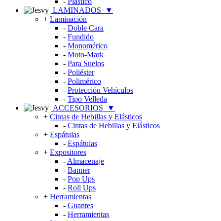
-
Plástico
LAMINADOS
▼
+
Laminación
-
Doble Cara
-
Fundido
-
Monomérico
-
Moto-Mark
-
Para Suelos
-
Poliéster
-
Polimérico
-
Protección Vehículos
-
Tipo Velleda
ACCESORIOS
▼
+
Cintas de Hebillas y Elásticos
-
Cintas de Hebillas y Elásticos
+
Espátulas
-
Espátulas
+
Expositores
-
Almacenaje
-
Banner
-
Pop Ups
-
Roll Ups
+
Herramientas
-
Guantes
-
Herramientas