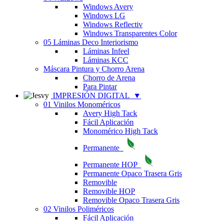
Windows Avery
Windows LG
Windows Reflectiv
Windows Transparentes Color
05 Láminas Deco Interiorismo
Láminas Infeel
Láminas KCC
Máscara Pintura y Chorro Arena
Chorro de Arena
Para Pintar
IMPRESIÓN DIGITAL
▼
01 Vinilos Monoméricos
Avery High Tack
Fácil Aplicación
Monomérico High Tack
Permanente
Permanente HOP
Permanente Opaco Trasera Gris
Removible
Removible HOP
Removible Opaco Trasera Gris
02 Vinilos Poliméricos
Fácil Aplicación