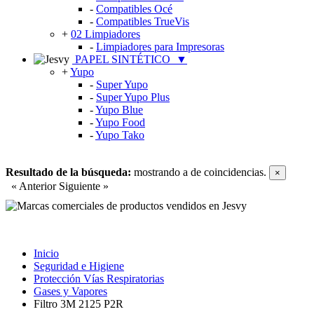
-
Compatibles Océ
-
Compatibles TrueVis
+
02 Limpiadores
-
Limpiadores para Impresoras
PAPEL SINTÉTICO
▼
+
Yupo
-
Super Yupo
-
Super Yupo Plus
-
Yupo Blue
-
Yupo Food
-
Yupo Tako
Resultado de la búsqueda:
mostrando
a
de
coincidencias.
×
« Anterior
Siguiente »
Inicio
Seguridad e Higiene
Protección Vías Respiratorias
Gases y Vapores
Filtro 3M 2125 P2R