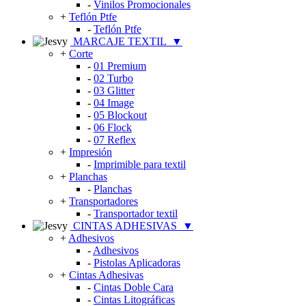
-
Vinilos Promocionales
+
Teflón Ptfe
-
Teflón Ptfe
MARCAJE TEXTIL
▼
+
Corte
-
01 Premium
-
02 Turbo
-
03 Glitter
-
04 Image
-
05 Blockout
-
06 Flock
-
07 Reflex
+
Impresión
-
Imprimible para textil
+
Planchas
-
Planchas
+
Transportadores
-
Transportador textil
CINTAS ADHESIVAS
▼
+
Adhesivos
-
Adhesivos
-
Pistolas Aplicadoras
+
Cintas Adhesivas
-
Cintas Doble Cara
-
Cintas Litográficas