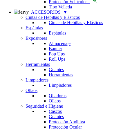
Protección Vehículos
Tipo Velleda
ACCESORIOS
▼
Cintas de Hebillas y Elásticos
Cintas de Hebillas y Elásticos
Espátulas
Espátulas
Expositores
Almacenaje
Banner
Pop Ups
Roll Ups
Herramientas
Guantes
Herramientas
Limpiadores
Limpiadores
Ollaos
Olladoras
Ollaos
Seguridad e Higiene
Cascos
Guantes
Protección Auditiva
Protección Ocular