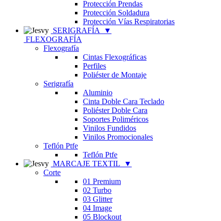
Protección Prendas
Protección Soldadura
Protección Vías Respiratorias
SERIGRAFÍA
▼
FLEXOGRAFÍA
Flexografía
Cintas Flexográficas
Perfiles
Poliéster de Montaje
Serigrafía
Aluminio
Cinta Doble Cara Teclado
Poliéster Doble Cara
Soportes Poliméricos
Vinilos Fundidos
Vinilos Promocionales
Teflón Ptfe
Teflón Ptfe
MARCAJE TEXTIL
▼
Corte
01 Premium
02 Turbo
03 Glitter
04 Image
05 Blockout