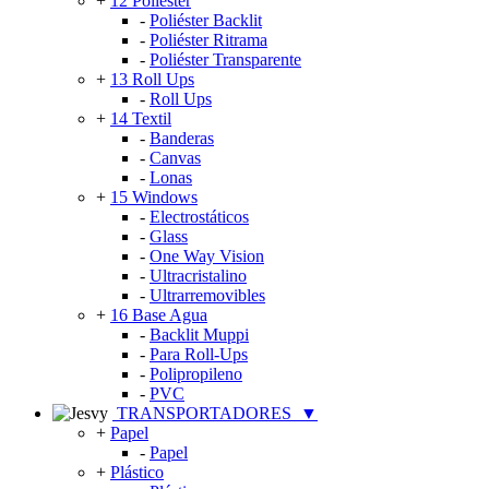
+
12 Poliéster
-
Poliéster Backlit
-
Poliéster Ritrama
-
Poliéster Transparente
+
13 Roll Ups
-
Roll Ups
+
14 Textil
-
Banderas
-
Canvas
-
Lonas
+
15 Windows
-
Electrostáticos
-
Glass
-
One Way Vision
-
Ultracristalino
-
Ultrarremovibles
+
16 Base Agua
-
Backlit Muppi
-
Para Roll-Ups
-
Polipropileno
-
PVC
TRANSPORTADORES
▼
+
Papel
-
Papel
+
Plástico