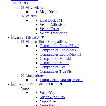
VELCRO
01 Magnéticos
Magnéticos
02 Velcros
Dual Lock 3M
Velcro Adhesivo
Velcro Coser
Velcro Troquelado
TINTAS
▼
01 Marabú Tintas Compatibles
Compatibles EcosolMax I
Compatibles EcosolMax II
Compatibles EcosolMax III
Compatibles Mimaki
Compatibles Mutoh
Compatibles Océ
Compatibles TrueVis
02 Limpiadores
Limpiadores para Impresoras
PAPEL SINTÉTICO
▼
Yupo
Super Yupo
Super Yupo Plus
Yupo Blue
Yupo Food