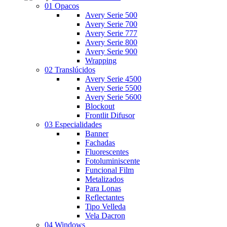
01 Opacos
Avery Serie 500
Avery Serie 700
Avery Serie 777
Avery Serie 800
Avery Serie 900
Wrapping
02 Translúcidos
Avery Serie 4500
Avery Serie 5500
Avery Serie 5600
Blockout
Frontlit Difusor
03 Especialidades
Banner
Fachadas
Fluorescentes
Fotoluminiscente
Funcional Film
Metalizados
Para Lonas
Reflectantes
Tipo Velleda
Vela Dacron
04 Windows