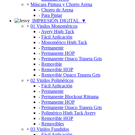
+
Máscara Pintura y Chorro Arena
-
Chorro de Arena
-
Para Pintar
IMPRESIÓN DIGITAL
▼
+
01 Vinilos Monoméricos
-
Avery High Tack
-
Fácil Aplicación
-
Monomérico High Tack
-
Permanente
-
Permanente HOP
-
Permanente Opaco Trasera Gris
-
Removible
-
Removible HOP
-
Removible Opaco Trasera Gris
+
02 Vinilos Poliméricos
-
Fácil Aplicación
-
Permanente
-
Permanente Blockout Ritrama
-
Permanente HOP
-
Permanente Opaco Trasera Gris
-
Polimérico High Tack Avery
-
Removible HOP
-
Removibles
+
03 Vinilos Fundidos
-
Fácil Aplicación