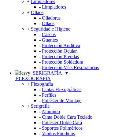
+
Limpiadores
-
Limpiadores
+
Ollaos
-
Olladoras
-
Ollaos
+
Seguridad e Higiene
-
Cascos
-
Guantes
-
Protección Auditiva
-
Protección Ocular
-
Protección Prendas
-
Protección Soldadura
-
Protección Vías Respiratorias
SERIGRAFÍA
▼
FLEXOGRAFÍA
+
Flexografía
-
Cintas Flexográficas
-
Perfiles
-
Poliéster de Montaje
+
Serigrafía
-
Aluminio
-
Cinta Doble Cara Teclado
-
Poliéster Doble Cara
-
Soportes Poliméricos
-
Vinilos Fundidos