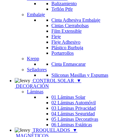
Balizamiento
Teflón Ptfe
Embalaje
Cinta Adhesiva Embalaje
Cintas Cierrabolsas
Film Extensible
Fleje
Fleje Adhesivo
Plástico Burbuja
Portarrollos
Krepp
Cinta Enmascarar
Selladores
Siliconas Masillas y Espumas
CONTROL SOLAR
▼
DECORACIÓN
Láminas
01 Láminas Solar
02 Láminas Automóvil
03 Láminas Privacidad
04 Láminas Seguridad
05 Láminas Decorativas
06 Láminas Estáticas
TROQUELADOS
▼
MAGNÉTICOS