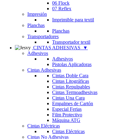
06 Flock
07 Reflex
Impresión
Imprimible para textil
Planchas
Planchas
Transportadores
Transportador textil
CINTAS ADHESIVAS
▼
Adhesivos
Adhesivos
Pistolas Aplicadoras
Cintas Adhesivas
Cintas Doble Cara
Cintas Litográficas
Cintas Repulpables
Cintas Termoadhesivas
Cintas Una Cara
Empalmes de Cartón
Especial Ferias
Film Protectivo
Máquina ATG
Cintas Eléctricas
Cintas Eléctricas
Cintas No Adhesivas