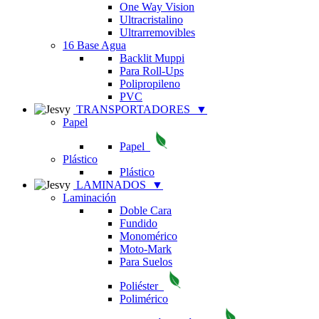
One Way Vision
Ultracristalino
Ultrarremovibles
16 Base Agua
Backlit Muppi
Para Roll-Ups
Polipropileno
PVC
TRANSPORTADORES
▼
Papel
Papel
Plástico
Plástico
LAMINADOS
▼
Laminación
Doble Cara
Fundido
Monomérico
Moto-Mark
Para Suelos
Poliéster
Polimérico