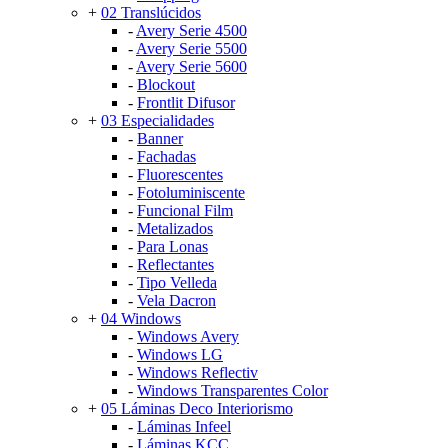
+
02 Translúcidos
-
Avery Serie 4500
-
Avery Serie 5500
-
Avery Serie 5600
-
Blockout
-
Frontlit Difusor
+
03 Especialidades
-
Banner
-
Fachadas
-
Fluorescentes
-
Fotoluminiscente
-
Funcional Film
-
Metalizados
-
Para Lonas
-
Reflectantes
-
Tipo Velleda
-
Vela Dacron
+
04 Windows
-
Windows Avery
-
Windows LG
-
Windows Reflectiv
-
Windows Transparentes Color
+
05 Láminas Deco Interiorismo
-
Láminas Infeel
-
Láminas KCC