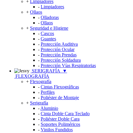
+
Limpiadores
-
Limpiadores
+
Ollaos
-
Olladoras
-
Ollaos
+
Seguridad e Higiene
-
Cascos
-
Guantes
-
Protección Auditiva
-
Protección Ocular
-
Protección Prendas
-
Protección Soldadura
-
Protección Vías Respiratorias
SERIGRAFÍA
▼
FLEXOGRAFÍA
+
Flexografía
-
Cintas Flexográficas
-
Perfiles
-
Poliéster de Montaje
+
Serigrafía
-
Aluminio
-
Cinta Doble Cara Teclado
-
Poliéster Doble Cara
-
Soportes Poliméricos
-
Vinilos Fundidos