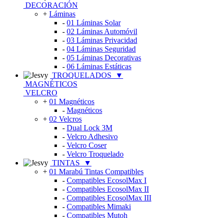
DECORACIÓN
+
Láminas
-
01 Láminas Solar
-
02 Láminas Automóvil
-
03 Láminas Privacidad
-
04 Láminas Seguridad
-
05 Láminas Decorativas
-
06 Láminas Estáticas
TROQUELADOS
▼
MAGNÉTICOS
VELCRO
+
01 Magnéticos
-
Magnéticos
+
02 Velcros
-
Dual Lock 3M
-
Velcro Adhesivo
-
Velcro Coser
-
Velcro Troquelado
TINTAS
▼
+
01 Marabú Tintas Compatibles
-
Compatibles EcosolMax I
-
Compatibles EcosolMax II
-
Compatibles EcosolMax III
-
Compatibles Mimaki
-
Compatibles Mutoh