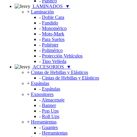
-
Plástico
LAMINADOS
▼
+
Laminación
-
Doble Cara
-
Fundido
-
Monomérico
-
Moto-Mark
-
Para Suelos
-
Poliéster
-
Polimérico
-
Protección Vehículos
-
Tipo Velleda
ACCESORIOS
▼
+
Cintas de Hebillas y Elásticos
-
Cintas de Hebillas y Elásticos
+
Espátulas
-
Espátulas
+
Expositores
-
Almacenaje
-
Banner
-
Pop Ups
-
Roll Ups
+
Herramientas
-
Guantes
-
Herramientas