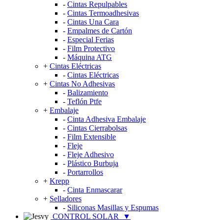
-
Cintas Repulpables
-
Cintas Termoadhesivas
-
Cintas Una Cara
-
Empalmes de Cartón
-
Especial Ferias
-
Film Protectivo
-
Máquina ATG
+
Cintas Eléctricas
-
Cintas Eléctricas
+
Cintas No Adhesivas
-
Balizamiento
-
Teflón Ptfe
+
Embalaje
-
Cinta Adhesiva Embalaje
-
Cintas Cierrabolsas
-
Film Extensible
-
Fleje
-
Fleje Adhesivo
-
Plástico Burbuja
-
Portarrollos
+
Krepp
-
Cinta Enmascarar
+
Selladores
-
Siliconas Masillas y Espumas
CONTROL SOLAR
▼