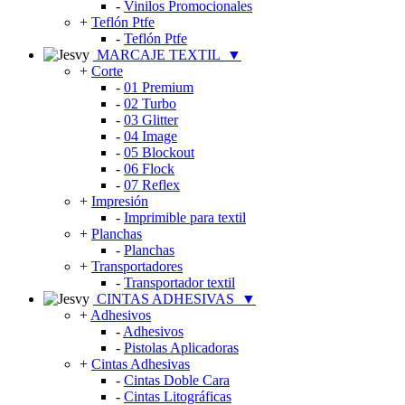
-
Vinilos Promocionales
+
Teflón Ptfe
-
Teflón Ptfe
MARCAJE TEXTIL
▼
+
Corte
-
01 Premium
-
02 Turbo
-
03 Glitter
-
04 Image
-
05 Blockout
-
06 Flock
-
07 Reflex
+
Impresión
-
Imprimible para textil
+
Planchas
-
Planchas
+
Transportadores
-
Transportador textil
CINTAS ADHESIVAS
▼
+
Adhesivos
-
Adhesivos
-
Pistolas Aplicadoras
+
Cintas Adhesivas
-
Cintas Doble Cara
-
Cintas Litográficas