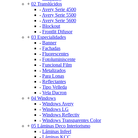
+
02 Translúcidos
-
Avery Serie 4500
-
Avery Serie 5500
-
Avery Serie 5600
-
Blockout
-
Frontlit Difusor
+
03 Especialidades
-
Banner
-
Fachadas
-
Fluorescentes
-
Fotoluminiscente
-
Funcional Film
-
Metalizados
-
Para Lonas
-
Reflectantes
-
Tipo Velleda
-
Vela Dacron
+
04 Windows
-
Windows Avery
-
Windows LG
-
Windows Reflectiv
-
Windows Transparentes Color
+
05 Láminas Deco Interiorismo
-
Láminas Infeel
-
Láminas KCC