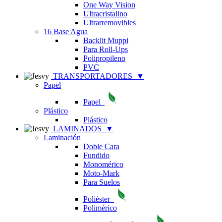
One Way Vision
Ultracristalino
Ultrarremovibles
16 Base Agua
Backlit Muppi
Para Roll-Ups
Polipropileno
PVC
TRANSPORTADORES
▼
Papel
Papel
Plástico
Plástico
LAMINADOS
▼
Laminación
Doble Cara
Fundido
Monomérico
Moto-Mark
Para Suelos
Poliéster
Polimérico