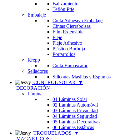
Balizamiento
Teflón Ptfe
Embalaje
Cinta Adhesiva Embalaje
Cintas Cierrabolsas
Film Extensible
Fleje
Fleje Adhesivo
Plástico Burbuja
Portarrollos
Krepp
Cinta Enmascarar
Selladores
Siliconas Masillas y Espumas
CONTROL SOLAR
▼
DECORACIÓN
Láminas
01 Láminas Solar
02 Láminas Automóvil
03 Láminas Privacidad
04 Láminas Seguridad
05 Láminas Decorativas
06 Láminas Estáticas
TROQUELADOS
▼
MAGNÉTICOS