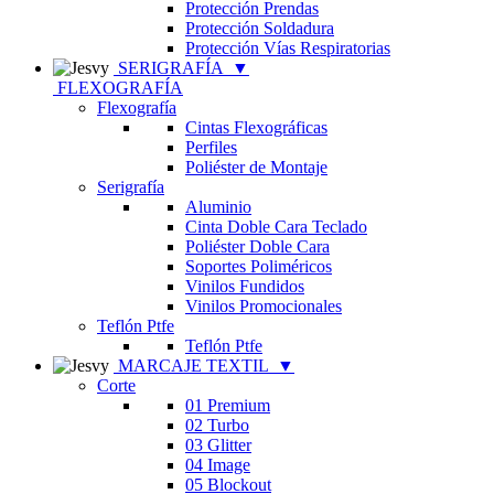
Protección Prendas
Protección Soldadura
Protección Vías Respiratorias
SERIGRAFÍA
▼
FLEXOGRAFÍA
Flexografía
Cintas Flexográficas
Perfiles
Poliéster de Montaje
Serigrafía
Aluminio
Cinta Doble Cara Teclado
Poliéster Doble Cara
Soportes Poliméricos
Vinilos Fundidos
Vinilos Promocionales
Teflón Ptfe
Teflón Ptfe
MARCAJE TEXTIL
▼
Corte
01 Premium
02 Turbo
03 Glitter
04 Image
05 Blockout