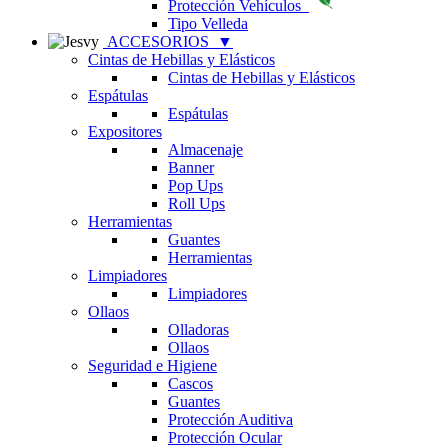
Protección Vehículos
Tipo Velleda
ACCESORIOS
▼
Cintas de Hebillas y Elásticos
Cintas de Hebillas y Elásticos
Espátulas
Espátulas
Expositores
Almacenaje
Banner
Pop Ups
Roll Ups
Herramientas
Guantes
Herramientas
Limpiadores
Limpiadores
Ollaos
Olladoras
Ollaos
Seguridad e Higiene
Cascos
Guantes
Protección Auditiva
Protección Ocular