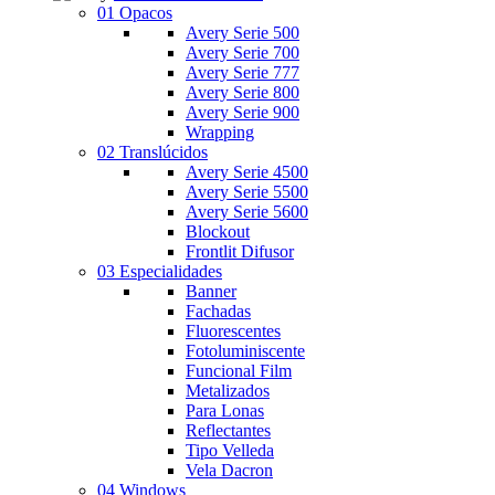
01 Opacos
Avery Serie 500
Avery Serie 700
Avery Serie 777
Avery Serie 800
Avery Serie 900
Wrapping
02 Translúcidos
Avery Serie 4500
Avery Serie 5500
Avery Serie 5600
Blockout
Frontlit Difusor
03 Especialidades
Banner
Fachadas
Fluorescentes
Fotoluminiscente
Funcional Film
Metalizados
Para Lonas
Reflectantes
Tipo Velleda
Vela Dacron
04 Windows