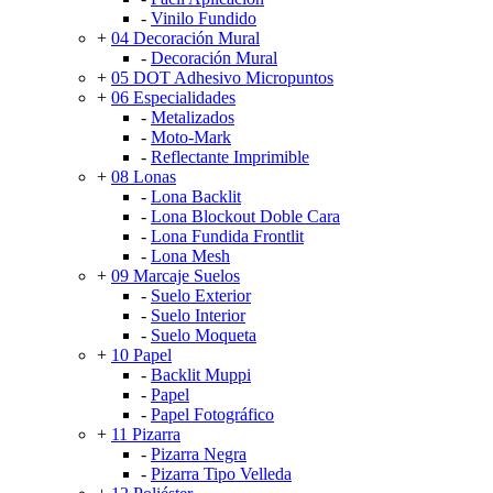
-
Vinilo Fundido
+
04 Decoración Mural
-
Decoración Mural
+
05 DOT Adhesivo Micropuntos
+
06 Especialidades
-
Metalizados
-
Moto-Mark
-
Reflectante Imprimible
+
08 Lonas
-
Lona Backlit
-
Lona Blockout Doble Cara
-
Lona Fundida Frontlit
-
Lona Mesh
+
09 Marcaje Suelos
-
Suelo Exterior
-
Suelo Interior
-
Suelo Moqueta
+
10 Papel
-
Backlit Muppi
-
Papel
-
Papel Fotográfico
+
11 Pizarra
-
Pizarra Negra
-
Pizarra Tipo Velleda