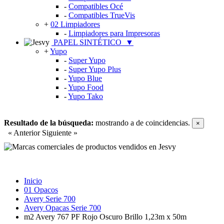
-
Compatibles Océ
-
Compatibles TrueVis
+
02 Limpiadores
-
Limpiadores para Impresoras
PAPEL SINTÉTICO
▼
+
Yupo
-
Super Yupo
-
Super Yupo Plus
-
Yupo Blue
-
Yupo Food
-
Yupo Tako
Resultado de la búsqueda:
mostrando
a
de
coincidencias.
×
« Anterior
Siguiente »
Inicio
01 Opacos
Avery Serie 700
Avery Opacas Serie 700
m2 Avery 767 PF Rojo Oscuro Brillo 1,23m x 50m