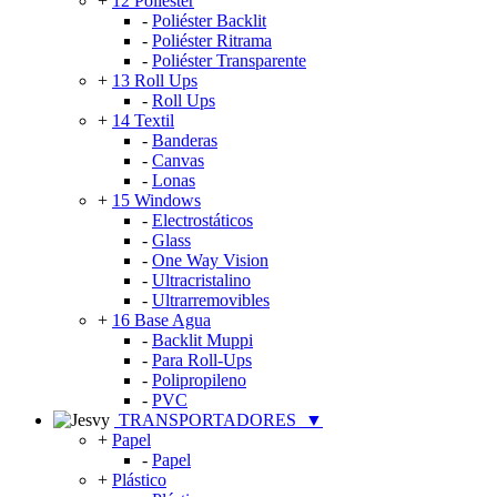
+
12 Poliéster
-
Poliéster Backlit
-
Poliéster Ritrama
-
Poliéster Transparente
+
13 Roll Ups
-
Roll Ups
+
14 Textil
-
Banderas
-
Canvas
-
Lonas
+
15 Windows
-
Electrostáticos
-
Glass
-
One Way Vision
-
Ultracristalino
-
Ultrarremovibles
+
16 Base Agua
-
Backlit Muppi
-
Para Roll-Ups
-
Polipropileno
-
PVC
TRANSPORTADORES
▼
+
Papel
-
Papel
+
Plástico