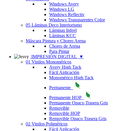
Windows Avery
Windows LG
Windows Reflectiv
Windows Transparentes Color
05 Láminas Deco Interiorismo
Láminas Infeel
Láminas KCC
Máscara Pintura y Chorro Arena
Chorro de Arena
Para Pintar
IMPRESIÓN DIGITAL
▼
01 Vinilos Monoméricos
Avery High Tack
Fácil Aplicación
Monomérico High Tack
Permanente
Permanente HOP
Permanente Opaco Trasera Gris
Removible
Removible HOP
Removible Opaco Trasera Gris
02 Vinilos Poliméricos
Fácil Aplicación