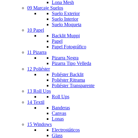
Lona Mesh
09 Marcaje Suelos
Suelo Exterior
Suelo Interior
Suelo Moqueta
10 Papel
Backlit Muppi
Papel
Papel Fotográfico
11 Pizarra
Pizarra Negra
Pizarra Tipo Velleda
12 Poliéster
Poliéster Backlit
Poliéster Ritrama
Poliéster Transparente
13 Roll Ups
Roll Ups
14 Textil
Banderas
Canvas
Lonas
15 Windows
Electrostáticos
Glass