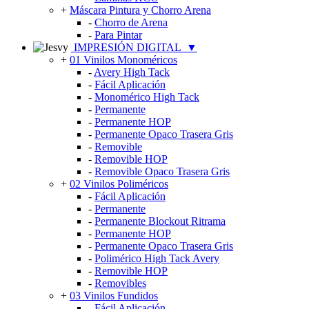
+
Máscara Pintura y Chorro Arena
-
Chorro de Arena
-
Para Pintar
IMPRESIÓN DIGITAL
▼
+
01 Vinilos Monoméricos
-
Avery High Tack
-
Fácil Aplicación
-
Monomérico High Tack
-
Permanente
-
Permanente HOP
-
Permanente Opaco Trasera Gris
-
Removible
-
Removible HOP
-
Removible Opaco Trasera Gris
+
02 Vinilos Poliméricos
-
Fácil Aplicación
-
Permanente
-
Permanente Blockout Ritrama
-
Permanente HOP
-
Permanente Opaco Trasera Gris
-
Polimérico High Tack Avery
-
Removible HOP
-
Removibles
+
03 Vinilos Fundidos
-
Fácil Aplicación