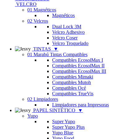
VELCRO
01 Magnéticos
Magnéticos
02 Velcros
Dual Lock 3M
Velcro Adhesivo
Velcro Coser
Velcro Troquelado
TINTAS
▼
01 Marabú Tintas Compatibles
Compatibles EcosolMax I
Compatibles EcosolMax II
Compatibles EcosolMax III
Compatibles Mimaki
Compatibles Mutoh
Compatibles Océ
Compatibles TrueVis
02 Limpiadores
Limpiadores para Impresoras
PAPEL SINTÉTICO
▼
Yupo
Super Yupo
Super Yupo Plus
Yupo Blue
Yupo Food