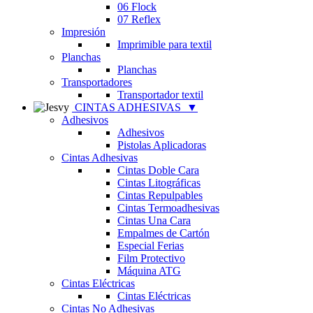
06 Flock
07 Reflex
Impresión
Imprimible para textil
Planchas
Planchas
Transportadores
Transportador textil
CINTAS ADHESIVAS
▼
Adhesivos
Adhesivos
Pistolas Aplicadoras
Cintas Adhesivas
Cintas Doble Cara
Cintas Litográficas
Cintas Repulpables
Cintas Termoadhesivas
Cintas Una Cara
Empalmes de Cartón
Especial Ferias
Film Protectivo
Máquina ATG
Cintas Eléctricas
Cintas Eléctricas
Cintas No Adhesivas