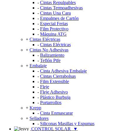
-
Cintas Repulpables
-
Cintas Termoadhesivas
-
Cintas Una Cara
-
Empalmes de Cartón
-
Especial Ferias
-
Film Protectivo
-
Máquina ATG
+
Cintas Eléctricas
-
Cintas Eléctricas
+
Cintas No Adhesivas
-
Balizamiento
-
Teflón Ptfe
+
Embalaje
-
Cinta Adhesiva Embalaje
-
Cintas Cierrabolsas
-
Film Extensible
-
Fleje
-
Fleje Adhesivo
-
Plástico Burbuja
-
Portarrollos
+
Krepp
-
Cinta Enmascarar
+
Selladores
-
Siliconas Masillas y Espumas
CONTROL SOLAR
▼