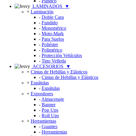
-
Plástico
LAMINADOS
▼
+
Laminación
-
Doble Cara
-
Fundido
-
Monomérico
-
Moto-Mark
-
Para Suelos
-
Poliéster
-
Polimérico
-
Protección Vehículos
-
Tipo Velleda
ACCESORIOS
▼
+
Cintas de Hebillas y Elásticos
-
Cintas de Hebillas y Elásticos
+
Espátulas
-
Espátulas
+
Expositores
-
Almacenaje
-
Banner
-
Pop Ups
-
Roll Ups
+
Herramientas
-
Guantes
-
Herramientas