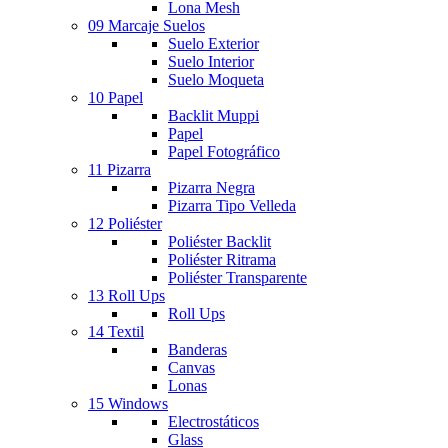
Lona Mesh
09 Marcaje Suelos
Suelo Exterior
Suelo Interior
Suelo Moqueta
10 Papel
Backlit Muppi
Papel
Papel Fotográfico
11 Pizarra
Pizarra Negra
Pizarra Tipo Velleda
12 Poliéster
Poliéster Backlit
Poliéster Ritrama
Poliéster Transparente
13 Roll Ups
Roll Ups
14 Textil
Banderas
Canvas
Lonas
15 Windows
Electrostáticos
Glass