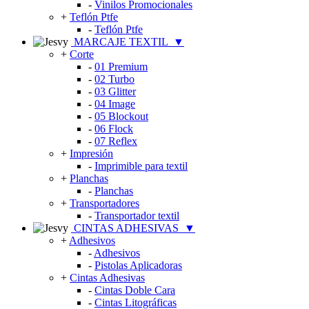
-
Vinilos Promocionales
+
Teflón Ptfe
-
Teflón Ptfe
MARCAJE TEXTIL
▼
+
Corte
-
01 Premium
-
02 Turbo
-
03 Glitter
-
04 Image
-
05 Blockout
-
06 Flock
-
07 Reflex
+
Impresión
-
Imprimible para textil
+
Planchas
-
Planchas
+
Transportadores
-
Transportador textil
CINTAS ADHESIVAS
▼
+
Adhesivos
-
Adhesivos
-
Pistolas Aplicadoras
+
Cintas Adhesivas
-
Cintas Doble Cara
-
Cintas Litográficas