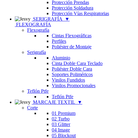
Protección Prendas
Protección Soldadura
Protección Vías Respiratorias
SERIGRAFÍA
▼
FLEXOGRAFÍA
Flexografía
Cintas Flexográficas
Perfiles
Poliéster de Montaje
Serigrafía
Aluminio
Cinta Doble Cara Teclado
Poliéster Doble Cara
Soportes Poliméricos
Vinilos Fundidos
Vinilos Promocionales
Teflón Ptfe
Teflón Ptfe
MARCAJE TEXTIL
▼
Corte
01 Premium
02 Turbo
03 Glitter
04 Image
05 Blockout