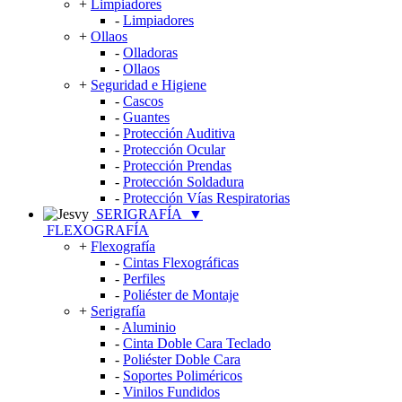
+
Limpiadores
-
Limpiadores
+
Ollaos
-
Olladoras
-
Ollaos
+
Seguridad e Higiene
-
Cascos
-
Guantes
-
Protección Auditiva
-
Protección Ocular
-
Protección Prendas
-
Protección Soldadura
-
Protección Vías Respiratorias
SERIGRAFÍA
▼
FLEXOGRAFÍA
+
Flexografía
-
Cintas Flexográficas
-
Perfiles
-
Poliéster de Montaje
+
Serigrafía
-
Aluminio
-
Cinta Doble Cara Teclado
-
Poliéster Doble Cara
-
Soportes Poliméricos
-
Vinilos Fundidos