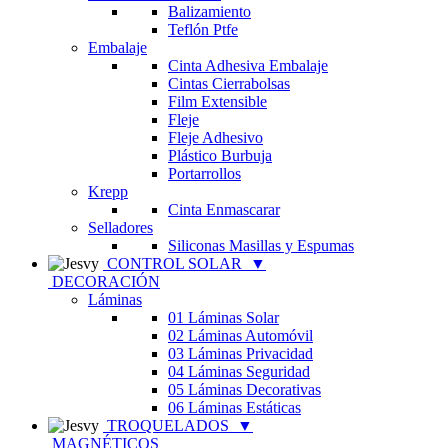
Balizamiento
Teflón Ptfe
Embalaje
Cinta Adhesiva Embalaje
Cintas Cierrabolsas
Film Extensible
Fleje
Fleje Adhesivo
Plástico Burbuja
Portarrollos
Krepp
Cinta Enmascarar
Selladores
Siliconas Masillas y Espumas
CONTROL SOLAR
▼
DECORACIÓN
Láminas
01 Láminas Solar
02 Láminas Automóvil
03 Láminas Privacidad
04 Láminas Seguridad
05 Láminas Decorativas
06 Láminas Estáticas
TROQUELADOS
▼
MAGNÉTICOS