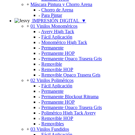
+
Máscara Pintura y Chorro Arena
-
Chorro de Arena
-
Para Pintar
IMPRESIÓN DIGITAL
▼
+
01 Vinilos Monoméricos
-
Avery High Tack
-
Fácil Aplicación
-
Monomérico High Tack
-
Permanente
-
Permanente HOP
-
Permanente Opaco Trasera Gris
-
Removible
-
Removible HOP
-
Removible Opaco Trasera Gris
+
02 Vinilos Poliméricos
-
Fácil Aplicación
-
Permanente
-
Permanente Blockout Ritrama
-
Permanente HOP
-
Permanente Opaco Trasera Gris
-
Polimérico High Tack Avery
-
Removible HOP
-
Removibles
+
03 Vinilos Fundidos
-
Fácil Aplicación