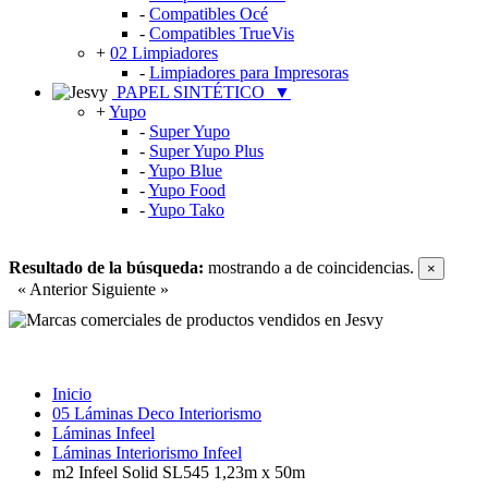
-
Compatibles Océ
-
Compatibles TrueVis
+
02 Limpiadores
-
Limpiadores para Impresoras
PAPEL SINTÉTICO
▼
+
Yupo
-
Super Yupo
-
Super Yupo Plus
-
Yupo Blue
-
Yupo Food
-
Yupo Tako
Resultado de la búsqueda:
mostrando
a
de
coincidencias.
×
« Anterior
Siguiente »
Inicio
05 Láminas Deco Interiorismo
Láminas Infeel
Láminas Interiorismo Infeel
m2 Infeel Solid SL545 1,23m x 50m