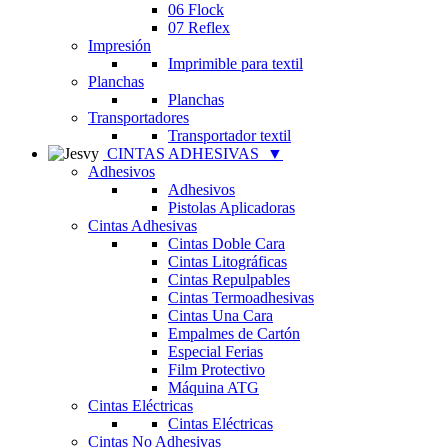
06 Flock
07 Reflex
Impresión
Imprimible para textil
Planchas
Planchas
Transportadores
Transportador textil
CINTAS ADHESIVAS
▼
Adhesivos
Adhesivos
Pistolas Aplicadoras
Cintas Adhesivas
Cintas Doble Cara
Cintas Litográficas
Cintas Repulpables
Cintas Termoadhesivas
Cintas Una Cara
Empalmes de Cartón
Especial Ferias
Film Protectivo
Máquina ATG
Cintas Eléctricas
Cintas Eléctricas
Cintas No Adhesivas