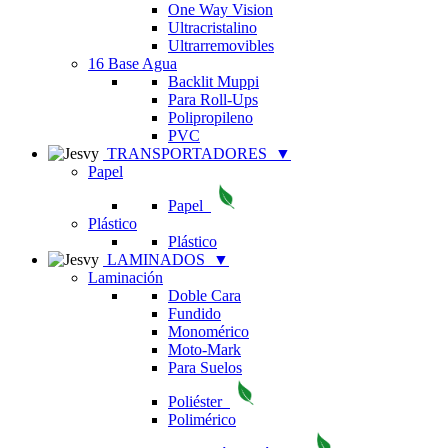
One Way Vision
Ultracristalino
Ultrarremovibles
16 Base Agua
Backlit Muppi
Para Roll-Ups
Polipropileno
PVC
TRANSPORTADORES
▼
Papel
Papel
Plástico
Plástico
LAMINADOS
▼
Laminación
Doble Cara
Fundido
Monomérico
Moto-Mark
Para Suelos
Poliéster
Polimérico