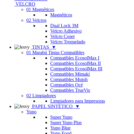
VELCRO
01 Magnéticos
Magnéticos
02 Velcros
Dual Lock 3M
Velcro Adhesivo
Velcro Coser
Velcro Troquelado
TINTAS
▼
01 Marabú Tintas Compatibles
Compatibles EcosolMax I
Compatibles EcosolMax II
Compatibles EcosolMax III
Compatibles Mimaki
Compatibles Mutoh
Compatibles Océ
Compatibles TrueVis
02 Limpiadores
Limpiadores para Impresoras
PAPEL SINTÉTICO
▼
Yupo
Super Yupo
Super Yupo Plus
Yupo Blue
Yupo Food