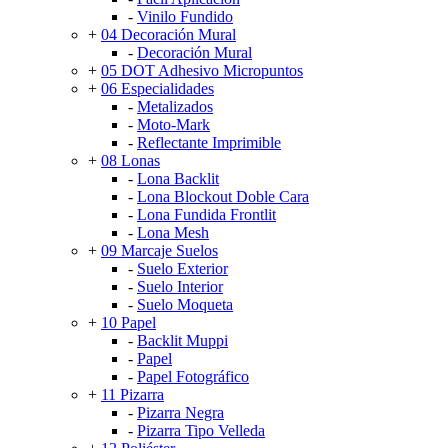
-
Vinilo Fundido
+
04 Decoración Mural
-
Decoración Mural
+
05 DOT Adhesivo Micropuntos
+
06 Especialidades
-
Metalizados
-
Moto-Mark
-
Reflectante Imprimible
+
08 Lonas
-
Lona Backlit
-
Lona Blockout Doble Cara
-
Lona Fundida Frontlit
-
Lona Mesh
+
09 Marcaje Suelos
-
Suelo Exterior
-
Suelo Interior
-
Suelo Moqueta
+
10 Papel
-
Backlit Muppi
-
Papel
-
Papel Fotográfico
+
11 Pizarra
-
Pizarra Negra
-
Pizarra Tipo Velleda