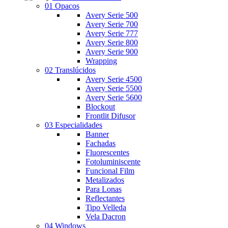
01 Opacos
Avery Serie 500
Avery Serie 700
Avery Serie 777
Avery Serie 800
Avery Serie 900
Wrapping
02 Translúcidos
Avery Serie 4500
Avery Serie 5500
Avery Serie 5600
Blockout
Frontlit Difusor
03 Especialidades
Banner
Fachadas
Fluorescentes
Fotoluminiscente
Funcional Film
Metalizados
Para Lonas
Reflectantes
Tipo Velleda
Vela Dacron
04 Windows