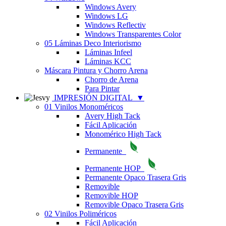
Windows Avery
Windows LG
Windows Reflectiv
Windows Transparentes Color
05 Láminas Deco Interiorismo
Láminas Infeel
Láminas KCC
Máscara Pintura y Chorro Arena
Chorro de Arena
Para Pintar
IMPRESIÓN DIGITAL
▼
01 Vinilos Monoméricos
Avery High Tack
Fácil Aplicación
Monomérico High Tack
Permanente
Permanente HOP
Permanente Opaco Trasera Gris
Removible
Removible HOP
Removible Opaco Trasera Gris
02 Vinilos Poliméricos
Fácil Aplicación