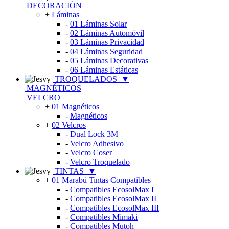
DECORACIÓN
+
Láminas
-
01 Láminas Solar
-
02 Láminas Automóvil
-
03 Láminas Privacidad
-
04 Láminas Seguridad
-
05 Láminas Decorativas
-
06 Láminas Estáticas
TROQUELADOS
▼
MAGNÉTICOS
VELCRO
+
01 Magnéticos
-
Magnéticos
+
02 Velcros
-
Dual Lock 3M
-
Velcro Adhesivo
-
Velcro Coser
-
Velcro Troquelado
TINTAS
▼
+
01 Marabú Tintas Compatibles
-
Compatibles EcosolMax I
-
Compatibles EcosolMax II
-
Compatibles EcosolMax III
-
Compatibles Mimaki
-
Compatibles Mutoh