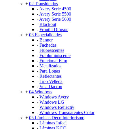
+
02 Translúcidos
-
Avery Serie 4500
-
Avery Serie 5500
-
Avery Serie 5600
-
Blockout
-
Frontlit Difusor
+
03 Especialidades
-
Banner
-
Fachadas
-
Fluorescentes
-
Fotoluminiscente
-
Funcional Film
-
Metalizados
-
Para Lonas
-
Reflectantes
-
Tipo Velleda
-
Vela Dacron
+
04 Windows
-
Windows Avery
-
Windows LG
-
Windows Reflectiv
-
Windows Transparentes Color
+
05 Láminas Deco Interiorismo
-
Láminas Infeel
-
Láminas KCC