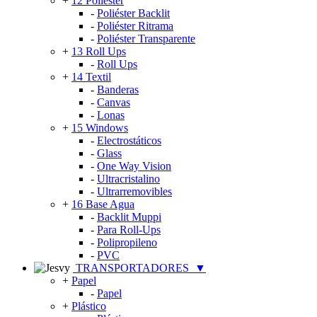
+
12 Poliéster
-
Poliéster Backlit
-
Poliéster Ritrama
-
Poliéster Transparente
+
13 Roll Ups
-
Roll Ups
+
14 Textil
-
Banderas
-
Canvas
-
Lonas
+
15 Windows
-
Electrostáticos
-
Glass
-
One Way Vision
-
Ultracristalino
-
Ultrarremovibles
+
16 Base Agua
-
Backlit Muppi
-
Para Roll-Ups
-
Polipropileno
-
PVC
TRANSPORTADORES
▼
+
Papel
-
Papel
+
Plástico