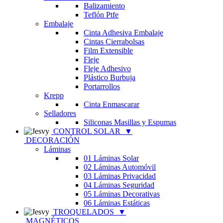
Balizamiento
Teflón Ptfe
Embalaje
Cinta Adhesiva Embalaje
Cintas Cierrabolsas
Film Extensible
Fleje
Fleje Adhesivo
Plástico Burbuja
Portarrollos
Krepp
Cinta Enmascarar
Selladores
Siliconas Masillas y Espumas
CONTROL SOLAR
▼
DECORACIÓN
Láminas
01 Láminas Solar
02 Láminas Automóvil
03 Láminas Privacidad
04 Láminas Seguridad
05 Láminas Decorativas
06 Láminas Estáticas
TROQUELADOS
▼
MAGNÉTICOS