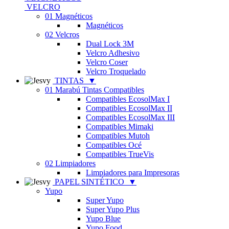
VELCRO
01 Magnéticos
Magnéticos
02 Velcros
Dual Lock 3M
Velcro Adhesivo
Velcro Coser
Velcro Troquelado
TINTAS
▼
01 Marabú Tintas Compatibles
Compatibles EcosolMax I
Compatibles EcosolMax II
Compatibles EcosolMax III
Compatibles Mimaki
Compatibles Mutoh
Compatibles Océ
Compatibles TrueVis
02 Limpiadores
Limpiadores para Impresoras
PAPEL SINTÉTICO
▼
Yupo
Super Yupo
Super Yupo Plus
Yupo Blue
Yupo Food