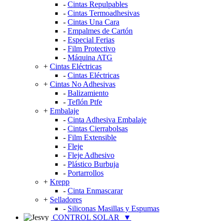
-
Cintas Repulpables
-
Cintas Termoadhesivas
-
Cintas Una Cara
-
Empalmes de Cartón
-
Especial Ferias
-
Film Protectivo
-
Máquina ATG
+
Cintas Eléctricas
-
Cintas Eléctricas
+
Cintas No Adhesivas
-
Balizamiento
-
Teflón Ptfe
+
Embalaje
-
Cinta Adhesiva Embalaje
-
Cintas Cierrabolsas
-
Film Extensible
-
Fleje
-
Fleje Adhesivo
-
Plástico Burbuja
-
Portarrollos
+
Krepp
-
Cinta Enmascarar
+
Selladores
-
Siliconas Masillas y Espumas
CONTROL SOLAR
▼