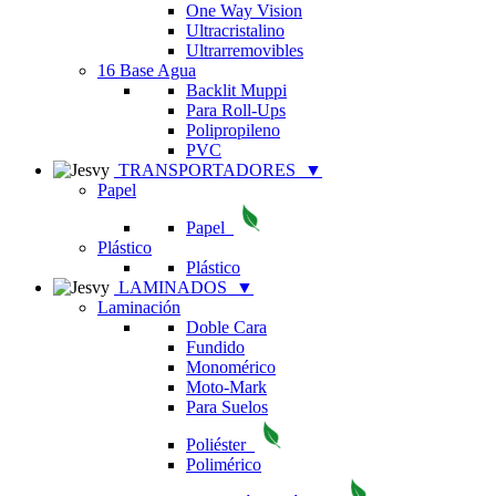
One Way Vision
Ultracristalino
Ultrarremovibles
16 Base Agua
Backlit Muppi
Para Roll-Ups
Polipropileno
PVC
TRANSPORTADORES
▼
Papel
Papel
Plástico
Plástico
LAMINADOS
▼
Laminación
Doble Cara
Fundido
Monomérico
Moto-Mark
Para Suelos
Poliéster
Polimérico