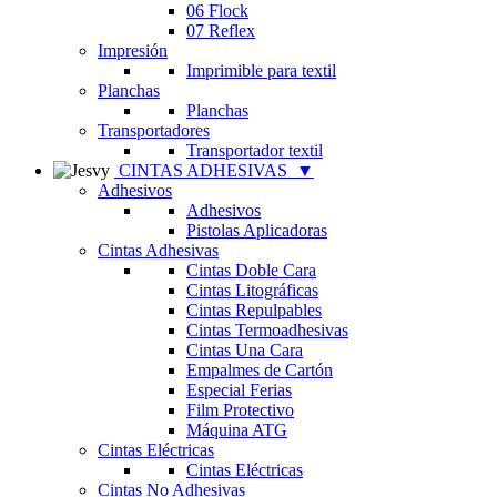
06 Flock
07 Reflex
Impresión
Imprimible para textil
Planchas
Planchas
Transportadores
Transportador textil
CINTAS ADHESIVAS
▼
Adhesivos
Adhesivos
Pistolas Aplicadoras
Cintas Adhesivas
Cintas Doble Cara
Cintas Litográficas
Cintas Repulpables
Cintas Termoadhesivas
Cintas Una Cara
Empalmes de Cartón
Especial Ferias
Film Protectivo
Máquina ATG
Cintas Eléctricas
Cintas Eléctricas
Cintas No Adhesivas