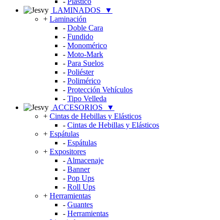
-
Plástico
LAMINADOS
▼
+
Laminación
-
Doble Cara
-
Fundido
-
Monomérico
-
Moto-Mark
-
Para Suelos
-
Poliéster
-
Polimérico
-
Protección Vehículos
-
Tipo Velleda
ACCESORIOS
▼
+
Cintas de Hebillas y Elásticos
-
Cintas de Hebillas y Elásticos
+
Espátulas
-
Espátulas
+
Expositores
-
Almacenaje
-
Banner
-
Pop Ups
-
Roll Ups
+
Herramientas
-
Guantes
-
Herramientas