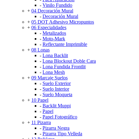
-
Vinilo Fundido
+
04 Decoración Mural
-
Decoración Mural
+
05 DOT Adhesivo Micropuntos
+
06 Especialidades
-
Metalizados
-
Moto-Mark
-
Reflectante Imprimible
+
08 Lonas
-
Lona Backlit
-
Lona Blockout Doble Cara
-
Lona Fundida Frontlit
-
Lona Mesh
+
09 Marcaje Suelos
-
Suelo Exterior
-
Suelo Interior
-
Suelo Moqueta
+
10 Papel
-
Backlit Muppi
-
Papel
-
Papel Fotográfico
+
11 Pizarra
-
Pizarra Negra
-
Pizarra Tipo Velleda