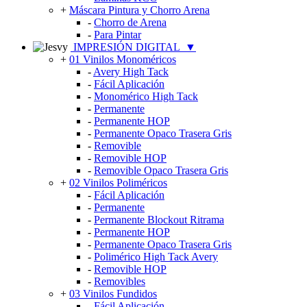
+
Máscara Pintura y Chorro Arena
-
Chorro de Arena
-
Para Pintar
IMPRESIÓN DIGITAL
▼
+
01 Vinilos Monoméricos
-
Avery High Tack
-
Fácil Aplicación
-
Monomérico High Tack
-
Permanente
-
Permanente HOP
-
Permanente Opaco Trasera Gris
-
Removible
-
Removible HOP
-
Removible Opaco Trasera Gris
+
02 Vinilos Poliméricos
-
Fácil Aplicación
-
Permanente
-
Permanente Blockout Ritrama
-
Permanente HOP
-
Permanente Opaco Trasera Gris
-
Polimérico High Tack Avery
-
Removible HOP
-
Removibles
+
03 Vinilos Fundidos
-
Fácil Aplicación