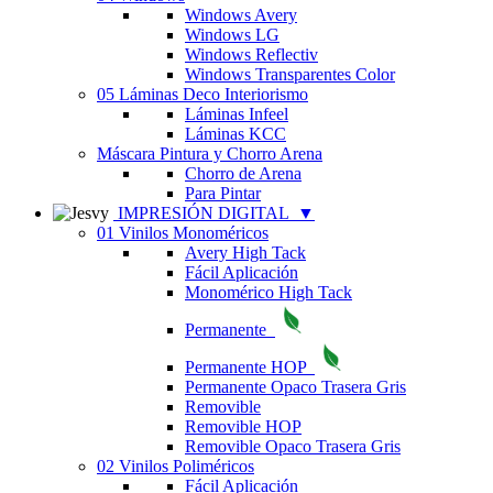
Windows Avery
Windows LG
Windows Reflectiv
Windows Transparentes Color
05 Láminas Deco Interiorismo
Láminas Infeel
Láminas KCC
Máscara Pintura y Chorro Arena
Chorro de Arena
Para Pintar
IMPRESIÓN DIGITAL
▼
01 Vinilos Monoméricos
Avery High Tack
Fácil Aplicación
Monomérico High Tack
Permanente
Permanente HOP
Permanente Opaco Trasera Gris
Removible
Removible HOP
Removible Opaco Trasera Gris
02 Vinilos Poliméricos
Fácil Aplicación