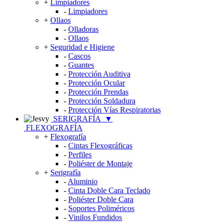
+
Limpiadores
-
Limpiadores
+
Ollaos
-
Olladoras
-
Ollaos
+
Seguridad e Higiene
-
Cascos
-
Guantes
-
Protección Auditiva
-
Protección Ocular
-
Protección Prendas
-
Protección Soldadura
-
Protección Vías Respiratorias
SERIGRAFÍA
▼
FLEXOGRAFÍA
+
Flexografía
-
Cintas Flexográficas
-
Perfiles
-
Poliéster de Montaje
+
Serigrafía
-
Aluminio
-
Cinta Doble Cara Teclado
-
Poliéster Doble Cara
-
Soportes Poliméricos
-
Vinilos Fundidos