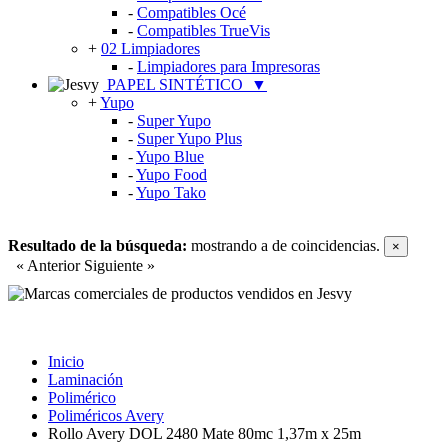
-
Compatibles Océ
-
Compatibles TrueVis
+
02 Limpiadores
-
Limpiadores para Impresoras
PAPEL SINTÉTICO
▼
+
Yupo
-
Super Yupo
-
Super Yupo Plus
-
Yupo Blue
-
Yupo Food
-
Yupo Tako
Resultado de la búsqueda:
mostrando
a
de
coincidencias.
×
« Anterior
Siguiente »
Inicio
Laminación
Polimérico
Poliméricos Avery
Rollo Avery DOL 2480 Mate 80mc 1,37m x 25m