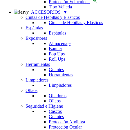
Protección Vehículos
Tipo Velleda
ACCESORIOS
▼
Cintas de Hebillas y Elásticos
Cintas de Hebillas y Elásticos
Espátulas
Espátulas
Expositores
Almacenaje
Banner
Pop Ups
Roll Ups
Herramientas
Guantes
Herramientas
Limpiadores
Limpiadores
Ollaos
Olladoras
Ollaos
Seguridad e Higiene
Cascos
Guantes
Protección Auditiva
Protección Ocular