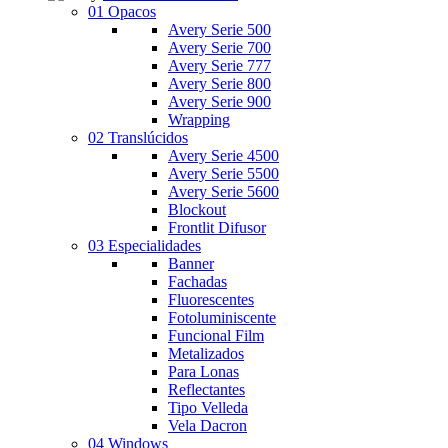
01 Opacos
Avery Serie 500
Avery Serie 700
Avery Serie 777
Avery Serie 800
Avery Serie 900
Wrapping
02 Translúcidos
Avery Serie 4500
Avery Serie 5500
Avery Serie 5600
Blockout
Frontlit Difusor
03 Especialidades
Banner
Fachadas
Fluorescentes
Fotoluminiscente
Funcional Film
Metalizados
Para Lonas
Reflectantes
Tipo Velleda
Vela Dacron
04 Windows