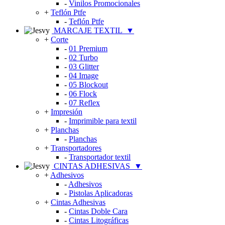
-
Vinilos Promocionales
+
Teflón Ptfe
-
Teflón Ptfe
MARCAJE TEXTIL
▼
+
Corte
-
01 Premium
-
02 Turbo
-
03 Glitter
-
04 Image
-
05 Blockout
-
06 Flock
-
07 Reflex
+
Impresión
-
Imprimible para textil
+
Planchas
-
Planchas
+
Transportadores
-
Transportador textil
CINTAS ADHESIVAS
▼
+
Adhesivos
-
Adhesivos
-
Pistolas Aplicadoras
+
Cintas Adhesivas
-
Cintas Doble Cara
-
Cintas Litográficas