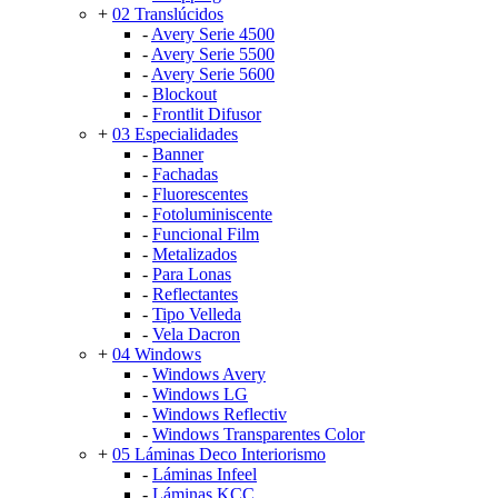
+
02 Translúcidos
-
Avery Serie 4500
-
Avery Serie 5500
-
Avery Serie 5600
-
Blockout
-
Frontlit Difusor
+
03 Especialidades
-
Banner
-
Fachadas
-
Fluorescentes
-
Fotoluminiscente
-
Funcional Film
-
Metalizados
-
Para Lonas
-
Reflectantes
-
Tipo Velleda
-
Vela Dacron
+
04 Windows
-
Windows Avery
-
Windows LG
-
Windows Reflectiv
-
Windows Transparentes Color
+
05 Láminas Deco Interiorismo
-
Láminas Infeel
-
Láminas KCC