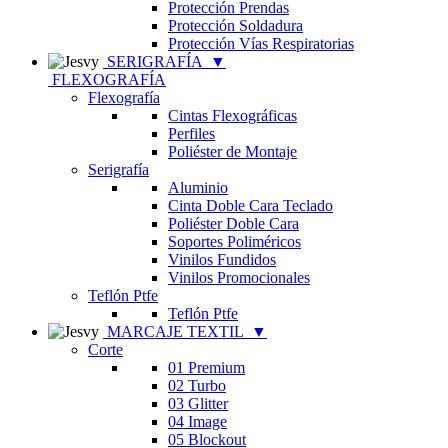
Protección Prendas
Protección Soldadura
Protección Vías Respiratorias
SERIGRAFÍA
▼
FLEXOGRAFÍA
Flexografía
Cintas Flexográficas
Perfiles
Poliéster de Montaje
Serigrafía
Aluminio
Cinta Doble Cara Teclado
Poliéster Doble Cara
Soportes Poliméricos
Vinilos Fundidos
Vinilos Promocionales
Teflón Ptfe
Teflón Ptfe
MARCAJE TEXTIL
▼
Corte
01 Premium
02 Turbo
03 Glitter
04 Image
05 Blockout