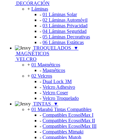
DECORACIÓN
+
Láminas
-
01 Láminas Solar
-
02 Láminas Automóvil
-
03 Láminas Privacidad
-
04 Láminas Seguridad
-
05 Láminas Decorativas
-
06 Láminas Estáticas
TROQUELADOS
▼
MAGNÉTICOS
VELCRO
+
01 Magnéticos
-
Magnéticos
+
02 Velcros
-
Dual Lock 3M
-
Velcro Adhesivo
-
Velcro Coser
-
Velcro Troquelado
TINTAS
▼
+
01 Marabú Tintas Compatibles
-
Compatibles EcosolMax I
-
Compatibles EcosolMax II
-
Compatibles EcosolMax III
-
Compatibles Mimaki
-
Compatibles Mutoh