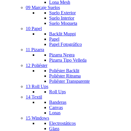
Lona Mesh
09 Marcaje Suelos
Suelo Exterior
Suelo Interior
Suelo Moqueta
10 Papel
Backlit Muppi
Papel
Papel Fotográfico
11 Pizarra
Pizarra Negra
Pizarra Tipo Velleda
12 Poliéster
Poliéster Backlit
Poliéster Ritrama
Poliéster Transparente
13 Roll Ups
Roll Ups
14 Textil
Banderas
Canvas
Lonas
15 Windows
Electrostáticos
Glass