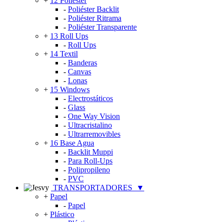
+
12 Poliéster
-
Poliéster Backlit
-
Poliéster Ritrama
-
Poliéster Transparente
+
13 Roll Ups
-
Roll Ups
+
14 Textil
-
Banderas
-
Canvas
-
Lonas
+
15 Windows
-
Electrostáticos
-
Glass
-
One Way Vision
-
Ultracristalino
-
Ultrarremovibles
+
16 Base Agua
-
Backlit Muppi
-
Para Roll-Ups
-
Polipropileno
-
PVC
TRANSPORTADORES
▼
+
Papel
-
Papel
+
Plástico