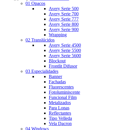
01 Opacos
Avery Serie 500
Avery Serie 700
Avery Serie 777
Avery Serie 800
Avery Serie 900
Wrapping
02 Translúcidos
Avery Serie 4500
Avery Serie 5500
Avery Serie 5600
Blockout
Frontlit Difusor
03 Especialidades
Banner
Fachadas
Fluorescentes
Fotoluminiscente
Funcional Film
Metalizados
Para Lonas
Reflectantes
Tipo Velleda
Vela Dacron
04 Windows