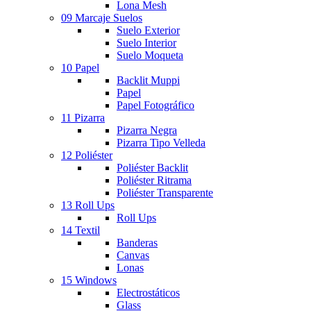
Lona Mesh
09 Marcaje Suelos
Suelo Exterior
Suelo Interior
Suelo Moqueta
10 Papel
Backlit Muppi
Papel
Papel Fotográfico
11 Pizarra
Pizarra Negra
Pizarra Tipo Velleda
12 Poliéster
Poliéster Backlit
Poliéster Ritrama
Poliéster Transparente
13 Roll Ups
Roll Ups
14 Textil
Banderas
Canvas
Lonas
15 Windows
Electrostáticos
Glass