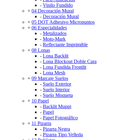
-
Vinilo Fundido
+
04 Decoración Mural
-
Decoración Mural
+
05 DOT Adhesivo Micropuntos
+
06 Especialidades
-
Metalizados
-
Moto-Mark
-
Reflectante Imprimible
+
08 Lonas
-
Lona Backlit
-
Lona Blockout Doble Cara
-
Lona Fundida Frontlit
-
Lona Mesh
+
09 Marcaje Suelos
-
Suelo Exterior
-
Suelo Interior
-
Suelo Moqueta
+
10 Papel
-
Backlit Muppi
-
Papel
-
Papel Fotográfico
+
11 Pizarra
-
Pizarra Negra
-
Pizarra Tipo Velleda