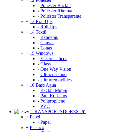
+
12 Poliéster
-
Poliéster Backlit
-
Poliéster Ritrama
-
Poliéster Transparente
+
13 Roll Ups
-
Roll Ups
+
14 Textil
-
Banderas
-
Canvas
-
Lonas
+
15 Windows
-
Electrostáticos
-
Glass
-
One Way Vision
-
Ultracristalino
-
Ultrarremovibles
+
16 Base Agua
-
Backlit Muppi
-
Para Roll-Ups
-
Polipropileno
-
PVC
TRANSPORTADORES
▼
+
Papel
-
Papel
+
Plástico