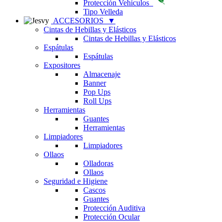
Protección Vehículos
Tipo Velleda
ACCESORIOS
▼
Cintas de Hebillas y Elásticos
Cintas de Hebillas y Elásticos
Espátulas
Espátulas
Expositores
Almacenaje
Banner
Pop Ups
Roll Ups
Herramientas
Guantes
Herramientas
Limpiadores
Limpiadores
Ollaos
Olladoras
Ollaos
Seguridad e Higiene
Cascos
Guantes
Protección Auditiva
Protección Ocular