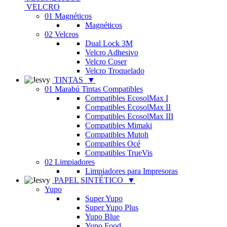
VELCRO
01 Magnéticos
Magnéticos
02 Velcros
Dual Lock 3M
Velcro Adhesivo
Velcro Coser
Velcro Troquelado
TINTAS
▼
01 Marabú Tintas Compatibles
Compatibles EcosolMax I
Compatibles EcosolMax II
Compatibles EcosolMax III
Compatibles Mimaki
Compatibles Mutoh
Compatibles Océ
Compatibles TrueVis
02 Limpiadores
Limpiadores para Impresoras
PAPEL SINTÉTICO
▼
Yupo
Super Yupo
Super Yupo Plus
Yupo Blue
Yupo Food