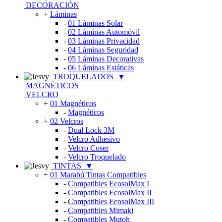
DECORACIÓN
+
Láminas
-
01 Láminas Solar
-
02 Láminas Automóvil
-
03 Láminas Privacidad
-
04 Láminas Seguridad
-
05 Láminas Decorativas
-
06 Láminas Estáticas
TROQUELADOS
▼
MAGNÉTICOS
VELCRO
+
01 Magnéticos
-
Magnéticos
+
02 Velcros
-
Dual Lock 3M
-
Velcro Adhesivo
-
Velcro Coser
-
Velcro Troquelado
TINTAS
▼
+
01 Marabú Tintas Compatibles
-
Compatibles EcosolMax I
-
Compatibles EcosolMax II
-
Compatibles EcosolMax III
-
Compatibles Mimaki
-
Compatibles Mutoh