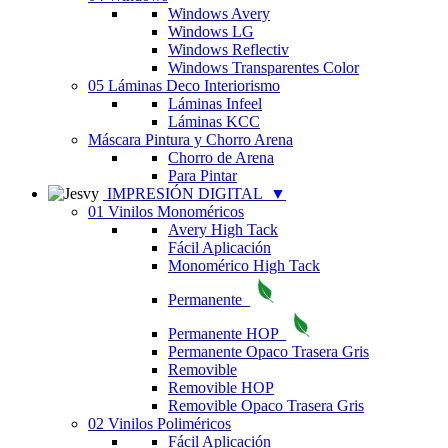
Windows Avery
Windows LG
Windows Reflectiv
Windows Transparentes Color
05 Láminas Deco Interiorismo
Láminas Infeel
Láminas KCC
Máscara Pintura y Chorro Arena
Chorro de Arena
Para Pintar
IMPRESIÓN DIGITAL
▼
01 Vinilos Monoméricos
Avery High Tack
Fácil Aplicación
Monomérico High Tack
Permanente
Permanente HOP
Permanente Opaco Trasera Gris
Removible
Removible HOP
Removible Opaco Trasera Gris
02 Vinilos Poliméricos
Fácil Aplicación