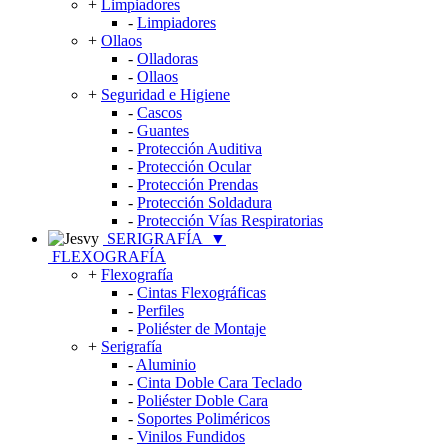
+
Limpiadores
-
Limpiadores
+
Ollaos
-
Olladoras
-
Ollaos
+
Seguridad e Higiene
-
Cascos
-
Guantes
-
Protección Auditiva
-
Protección Ocular
-
Protección Prendas
-
Protección Soldadura
-
Protección Vías Respiratorias
SERIGRAFÍA
▼
FLEXOGRAFÍA
+
Flexografía
-
Cintas Flexográficas
-
Perfiles
-
Poliéster de Montaje
+
Serigrafía
-
Aluminio
-
Cinta Doble Cara Teclado
-
Poliéster Doble Cara
-
Soportes Poliméricos
-
Vinilos Fundidos