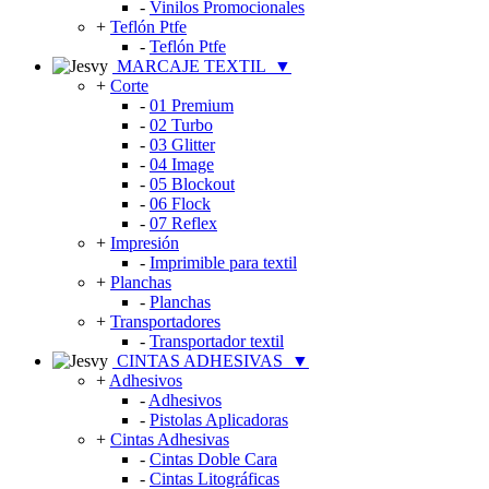
-
Vinilos Promocionales
+
Teflón Ptfe
-
Teflón Ptfe
MARCAJE TEXTIL
▼
+
Corte
-
01 Premium
-
02 Turbo
-
03 Glitter
-
04 Image
-
05 Blockout
-
06 Flock
-
07 Reflex
+
Impresión
-
Imprimible para textil
+
Planchas
-
Planchas
+
Transportadores
-
Transportador textil
CINTAS ADHESIVAS
▼
+
Adhesivos
-
Adhesivos
-
Pistolas Aplicadoras
+
Cintas Adhesivas
-
Cintas Doble Cara
-
Cintas Litográficas