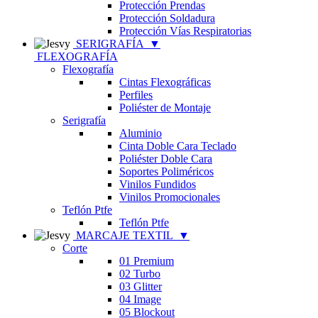
Protección Prendas
Protección Soldadura
Protección Vías Respiratorias
SERIGRAFÍA
▼
FLEXOGRAFÍA
Flexografía
Cintas Flexográficas
Perfiles
Poliéster de Montaje
Serigrafía
Aluminio
Cinta Doble Cara Teclado
Poliéster Doble Cara
Soportes Poliméricos
Vinilos Fundidos
Vinilos Promocionales
Teflón Ptfe
Teflón Ptfe
MARCAJE TEXTIL
▼
Corte
01 Premium
02 Turbo
03 Glitter
04 Image
05 Blockout