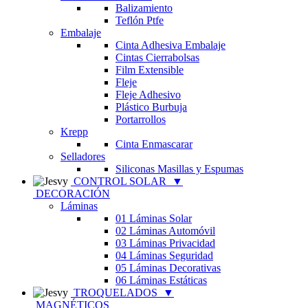
Balizamiento
Teflón Ptfe
Embalaje
Cinta Adhesiva Embalaje
Cintas Cierrabolsas
Film Extensible
Fleje
Fleje Adhesivo
Plástico Burbuja
Portarrollos
Krepp
Cinta Enmascarar
Selladores
Siliconas Masillas y Espumas
CONTROL SOLAR
▼
DECORACIÓN
Láminas
01 Láminas Solar
02 Láminas Automóvil
03 Láminas Privacidad
04 Láminas Seguridad
05 Láminas Decorativas
06 Láminas Estáticas
TROQUELADOS
▼
MAGNÉTICOS