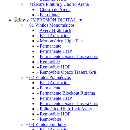
+
Máscara Pintura y Chorro Arena
-
Chorro de Arena
-
Para Pintar
IMPRESIÓN DIGITAL
▼
+
01 Vinilos Monoméricos
-
Avery High Tack
-
Fácil Aplicación
-
Monomérico High Tack
-
Permanente
-
Permanente HOP
-
Permanente Opaco Trasera Gris
-
Removible
-
Removible HOP
-
Removible Opaco Trasera Gris
+
02 Vinilos Poliméricos
-
Fácil Aplicación
-
Permanente
-
Permanente Blockout Ritrama
-
Permanente HOP
-
Permanente Opaco Trasera Gris
-
Polimérico High Tack Avery
-
Removible HOP
-
Removibles
+
03 Vinilos Fundidos
-
Fácil Aplicación