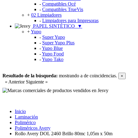
-
Compatibles Océ
-
Compatibles TrueVis
+
02 Limpiadores
-
Limpiadores para Impresoras
PAPEL SINTÉTICO
▼
+
Yupo
-
Super Yupo
-
Super Yupo Plus
-
Yupo Blue
-
Yupo Food
-
Yupo Tako
Resultado de la búsqueda:
mostrando
a
de
coincidencias.
×
« Anterior
Siguiente »
Inicio
Laminación
Polimérico
Poliméricos Avery
Rollo Avery DOL 2460 Brillo 80mc 1,05m x 50m