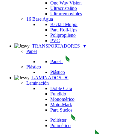
One Way Vision
Ultracristalino
Ultrarremovibles
16 Base Agua
Backlit Muppi
Para Roll-Ups
Polipropileno
PVC
TRANSPORTADORES
▼
Papel
Papel
Plástico
Plástico
LAMINADOS
▼
Laminación
Doble Cara
Fundido
Monomérico
Moto-Mark
Para Suelos
Poliéster
Polimérico