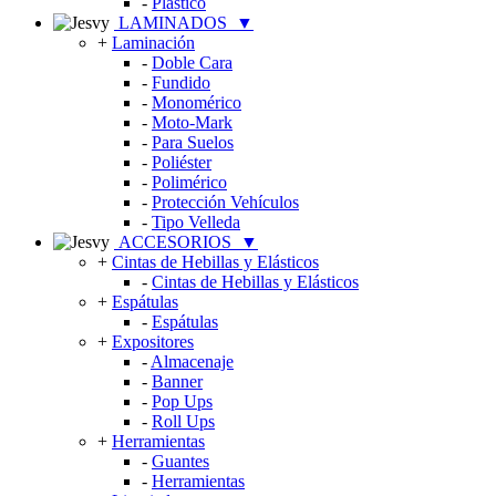
-
Plástico
LAMINADOS
▼
+
Laminación
-
Doble Cara
-
Fundido
-
Monomérico
-
Moto-Mark
-
Para Suelos
-
Poliéster
-
Polimérico
-
Protección Vehículos
-
Tipo Velleda
ACCESORIOS
▼
+
Cintas de Hebillas y Elásticos
-
Cintas de Hebillas y Elásticos
+
Espátulas
-
Espátulas
+
Expositores
-
Almacenaje
-
Banner
-
Pop Ups
-
Roll Ups
+
Herramientas
-
Guantes
-
Herramientas