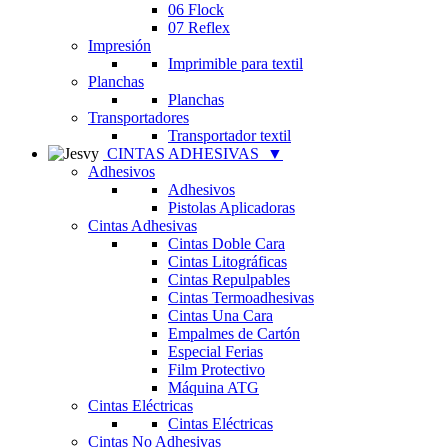
06 Flock
07 Reflex
Impresión
Imprimible para textil
Planchas
Planchas
Transportadores
Transportador textil
CINTAS ADHESIVAS
▼
Adhesivos
Adhesivos
Pistolas Aplicadoras
Cintas Adhesivas
Cintas Doble Cara
Cintas Litográficas
Cintas Repulpables
Cintas Termoadhesivas
Cintas Una Cara
Empalmes de Cartón
Especial Ferias
Film Protectivo
Máquina ATG
Cintas Eléctricas
Cintas Eléctricas
Cintas No Adhesivas