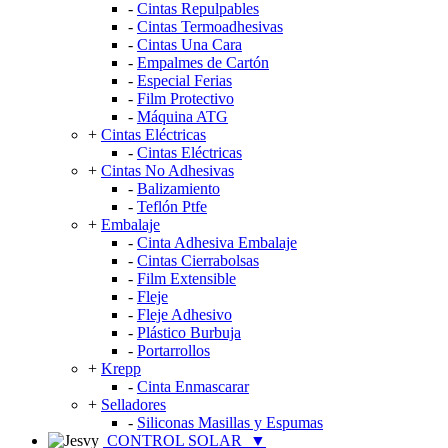
-
Cintas Repulpables
-
Cintas Termoadhesivas
-
Cintas Una Cara
-
Empalmes de Cartón
-
Especial Ferias
-
Film Protectivo
-
Máquina ATG
+
Cintas Eléctricas
-
Cintas Eléctricas
+
Cintas No Adhesivas
-
Balizamiento
-
Teflón Ptfe
+
Embalaje
-
Cinta Adhesiva Embalaje
-
Cintas Cierrabolsas
-
Film Extensible
-
Fleje
-
Fleje Adhesivo
-
Plástico Burbuja
-
Portarrollos
+
Krepp
-
Cinta Enmascarar
+
Selladores
-
Siliconas Masillas y Espumas
CONTROL SOLAR
▼