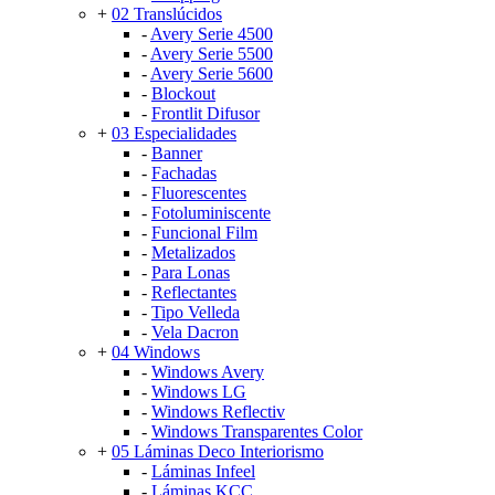
+
02 Translúcidos
-
Avery Serie 4500
-
Avery Serie 5500
-
Avery Serie 5600
-
Blockout
-
Frontlit Difusor
+
03 Especialidades
-
Banner
-
Fachadas
-
Fluorescentes
-
Fotoluminiscente
-
Funcional Film
-
Metalizados
-
Para Lonas
-
Reflectantes
-
Tipo Velleda
-
Vela Dacron
+
04 Windows
-
Windows Avery
-
Windows LG
-
Windows Reflectiv
-
Windows Transparentes Color
+
05 Láminas Deco Interiorismo
-
Láminas Infeel
-
Láminas KCC