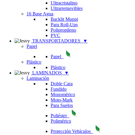
Ultracristalino
Ultrarremovibles
16 Base Agua
Backlit Muppi
Para Roll-Ups
Polipropileno
PVC
TRANSPORTADORES
▼
Papel
Papel
Plástico
Plástico
LAMINADOS
▼
Laminación
Doble Cara
Fundido
Monomérico
Moto-Mark
Para Suelos
Poliéster
Polimérico
Protección Vehículos