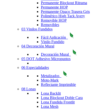
Permanente Blockout Ritrama
Permanente HOP
Permanente Opaco Trasera Gris
Polimérico High Tack Avery
Removible HOP
Removibles
03 Vinilos Fundidos
Fácil Aplicación
Vinilo Fundido
04 Decoración Mural
Decoración Mural
05 DOT Adhesivo Micropuntos
06 Especialidades
Metalizados
Moto-Mark
Reflectante Imprimible
08 Lonas
Lona Backlit
Lona Blockout Doble Cara
Lona Fundida Frontlit
Lona Mesh