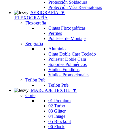
Protección Soldadura
Protección Vías Respiratorias
SERIGRAFÍA
▼
FLEXOGRAFÍA
Flexografía
Cintas Flexográficas
Perfiles
Poliéster de Montaje
Serigrafía
Aluminio
Cinta Doble Cara Teclado
Poliéster Doble Cara
Soportes Poliméricos
Vinilos Fundidos
Vinilos Promocionales
Teflón Ptfe
Teflón Ptfe
MARCAJE TEXTIL
▼
Corte
01 Premium
02 Turbo
03 Glitter
04 Image
05 Blockout
06 Flock