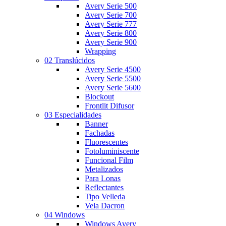
Avery Serie 500
Avery Serie 700
Avery Serie 777
Avery Serie 800
Avery Serie 900
Wrapping
02 Translúcidos
Avery Serie 4500
Avery Serie 5500
Avery Serie 5600
Blockout
Frontlit Difusor
03 Especialidades
Banner
Fachadas
Fluorescentes
Fotoluminiscente
Funcional Film
Metalizados
Para Lonas
Reflectantes
Tipo Velleda
Vela Dacron
04 Windows
Windows Avery