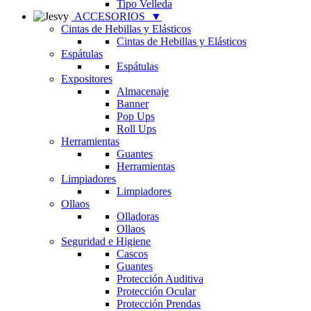
Tipo Velleda
ACCESORIOS
▼
Cintas de Hebillas y Elásticos
Cintas de Hebillas y Elásticos
Espátulas
Espátulas
Expositores
Almacenaje
Banner
Pop Ups
Roll Ups
Herramientas
Guantes
Herramientas
Limpiadores
Limpiadores
Ollaos
Olladoras
Ollaos
Seguridad e Higiene
Cascos
Guantes
Protección Auditiva
Protección Ocular
Protección Prendas