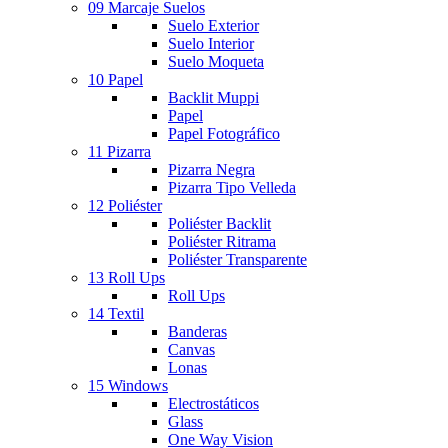
09 Marcaje Suelos
Suelo Exterior
Suelo Interior
Suelo Moqueta
10 Papel
Backlit Muppi
Papel
Papel Fotográfico
11 Pizarra
Pizarra Negra
Pizarra Tipo Velleda
12 Poliéster
Poliéster Backlit
Poliéster Ritrama
Poliéster Transparente
13 Roll Ups
Roll Ups
14 Textil
Banderas
Canvas
Lonas
15 Windows
Electrostáticos
Glass
One Way Vision