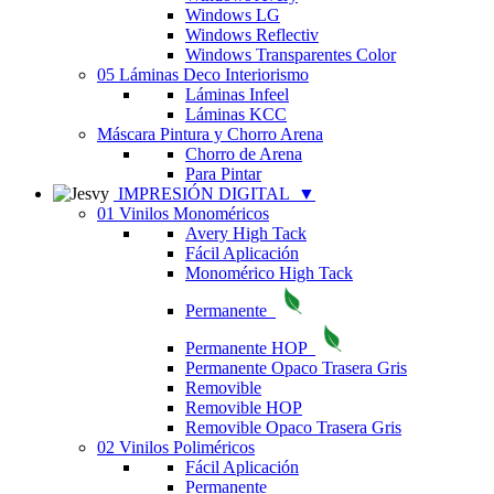
Windows LG
Windows Reflectiv
Windows Transparentes Color
05 Láminas Deco Interiorismo
Láminas Infeel
Láminas KCC
Máscara Pintura y Chorro Arena
Chorro de Arena
Para Pintar
IMPRESIÓN DIGITAL
▼
01 Vinilos Monoméricos
Avery High Tack
Fácil Aplicación
Monomérico High Tack
Permanente
Permanente HOP
Permanente Opaco Trasera Gris
Removible
Removible HOP
Removible Opaco Trasera Gris
02 Vinilos Poliméricos
Fácil Aplicación
Permanente