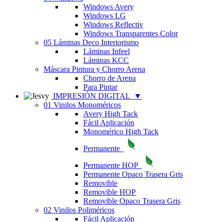
Windows Avery
Windows LG
Windows Reflectiv
Windows Transparentes Color
05 Láminas Deco Interiorismo
Láminas Infeel
Láminas KCC
Máscara Pintura y Chorro Arena
Chorro de Arena
Para Pintar
IMPRESIÓN DIGITAL
▼
01 Vinilos Monoméricos
Avery High Tack
Fácil Aplicación
Monomérico High Tack
Permanente
Permanente HOP
Permanente Opaco Trasera Gris
Removible
Removible HOP
Removible Opaco Trasera Gris
02 Vinilos Poliméricos
Fácil Aplicación