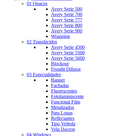
01 Opacos
Avery Serie 500
Avery Serie 700
Avery Serie 777
Avery Serie 800
Avery Serie 900
Wrapping
02 Translúcidos
Avery Serie 4500
Avery Serie 5500
Avery Serie 5600
Blockout
Frontlit Difusor
03 Especialidades
Banner
Fachadas
Fluorescentes
Fotoluminiscente
Funcional Film
Metalizados
Para Lonas
Reflectantes
Tipo Velleda
Vela Dacron
04 Windows