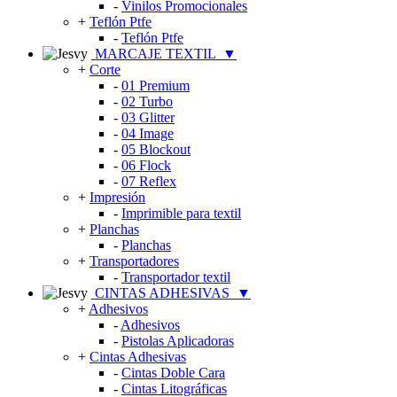
-
Vinilos Promocionales
+
Teflón Ptfe
-
Teflón Ptfe
MARCAJE TEXTIL
▼
+
Corte
-
01 Premium
-
02 Turbo
-
03 Glitter
-
04 Image
-
05 Blockout
-
06 Flock
-
07 Reflex
+
Impresión
-
Imprimible para textil
+
Planchas
-
Planchas
+
Transportadores
-
Transportador textil
CINTAS ADHESIVAS
▼
+
Adhesivos
-
Adhesivos
-
Pistolas Aplicadoras
+
Cintas Adhesivas
-
Cintas Doble Cara
-
Cintas Litográficas