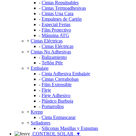
-
Cintas Repulpables
-
Cintas Termoadhesivas
-
Cintas Una Cara
-
Empalmes de Cartón
-
Especial Ferias
-
Film Protectivo
-
Máquina ATG
+
Cintas Eléctricas
-
Cintas Eléctricas
+
Cintas No Adhesivas
-
Balizamiento
-
Teflón Ptfe
+
Embalaje
-
Cinta Adhesiva Embalaje
-
Cintas Cierrabolsas
-
Film Extensible
-
Fleje
-
Fleje Adhesivo
-
Plástico Burbuja
-
Portarrollos
+
Krepp
-
Cinta Enmascarar
+
Selladores
-
Siliconas Masillas y Espumas
CONTROL SOLAR
▼