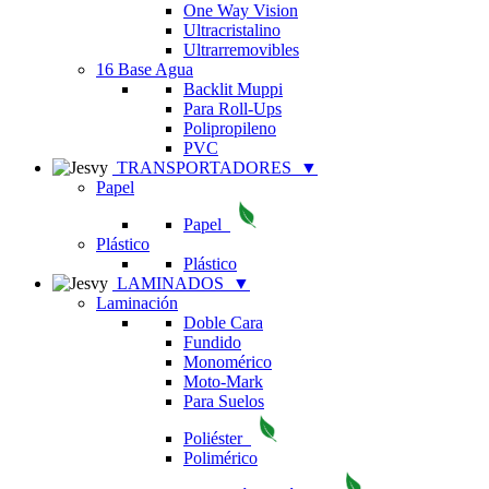
One Way Vision
Ultracristalino
Ultrarremovibles
16 Base Agua
Backlit Muppi
Para Roll-Ups
Polipropileno
PVC
TRANSPORTADORES
▼
Papel
Papel
Plástico
Plástico
LAMINADOS
▼
Laminación
Doble Cara
Fundido
Monomérico
Moto-Mark
Para Suelos
Poliéster
Polimérico