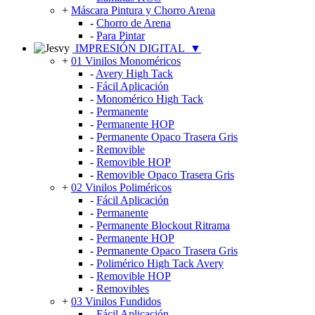
+
Máscara Pintura y Chorro Arena
-
Chorro de Arena
-
Para Pintar
IMPRESIÓN DIGITAL
▼
+
01 Vinilos Monoméricos
-
Avery High Tack
-
Fácil Aplicación
-
Monomérico High Tack
-
Permanente
-
Permanente HOP
-
Permanente Opaco Trasera Gris
-
Removible
-
Removible HOP
-
Removible Opaco Trasera Gris
+
02 Vinilos Poliméricos
-
Fácil Aplicación
-
Permanente
-
Permanente Blockout Ritrama
-
Permanente HOP
-
Permanente Opaco Trasera Gris
-
Polimérico High Tack Avery
-
Removible HOP
-
Removibles
+
03 Vinilos Fundidos
-
Fácil Aplicación