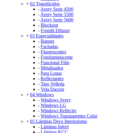
+
02 Translúcidos
-
Avery Serie 4500
-
Avery Serie 5500
-
Avery Serie 5600
-
Blockout
-
Frontlit Difusor
+
03 Especialidades
-
Banner
-
Fachadas
-
Fluorescentes
-
Fotoluminiscente
-
Funcional Film
-
Metalizados
-
Para Lonas
-
Reflectantes
-
Tipo Velleda
-
Vela Dacron
+
04 Windows
-
Windows Avery
-
Windows LG
-
Windows Reflectiv
-
Windows Transparentes Color
+
05 Láminas Deco Interiorismo
-
Láminas Infeel
-
Láminas KCC