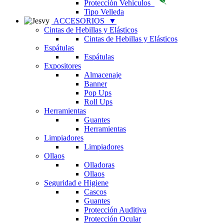
Protección Vehículos
Tipo Velleda
ACCESORIOS
▼
Cintas de Hebillas y Elásticos
Cintas de Hebillas y Elásticos
Espátulas
Espátulas
Expositores
Almacenaje
Banner
Pop Ups
Roll Ups
Herramientas
Guantes
Herramientas
Limpiadores
Limpiadores
Ollaos
Olladoras
Ollaos
Seguridad e Higiene
Cascos
Guantes
Protección Auditiva
Protección Ocular