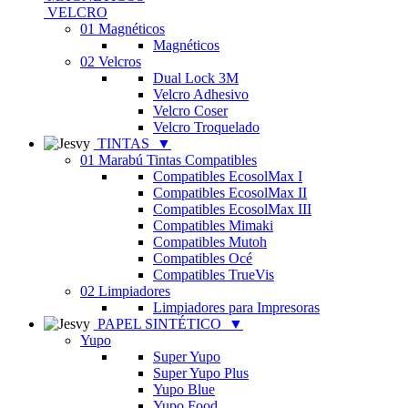
VELCRO
01 Magnéticos
Magnéticos
02 Velcros
Dual Lock 3M
Velcro Adhesivo
Velcro Coser
Velcro Troquelado
TINTAS
▼
01 Marabú Tintas Compatibles
Compatibles EcosolMax I
Compatibles EcosolMax II
Compatibles EcosolMax III
Compatibles Mimaki
Compatibles Mutoh
Compatibles Océ
Compatibles TrueVis
02 Limpiadores
Limpiadores para Impresoras
PAPEL SINTÉTICO
▼
Yupo
Super Yupo
Super Yupo Plus
Yupo Blue
Yupo Food