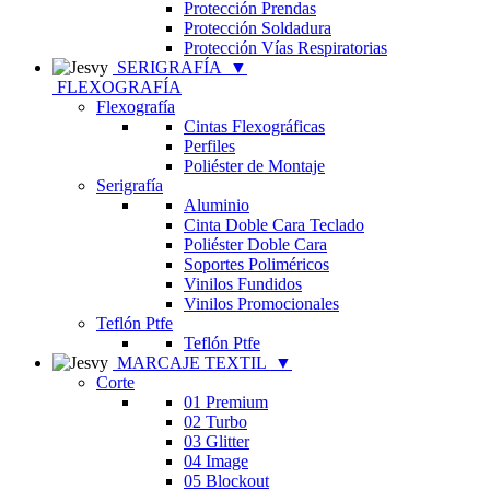
Protección Prendas
Protección Soldadura
Protección Vías Respiratorias
SERIGRAFÍA
▼
FLEXOGRAFÍA
Flexografía
Cintas Flexográficas
Perfiles
Poliéster de Montaje
Serigrafía
Aluminio
Cinta Doble Cara Teclado
Poliéster Doble Cara
Soportes Poliméricos
Vinilos Fundidos
Vinilos Promocionales
Teflón Ptfe
Teflón Ptfe
MARCAJE TEXTIL
▼
Corte
01 Premium
02 Turbo
03 Glitter
04 Image
05 Blockout