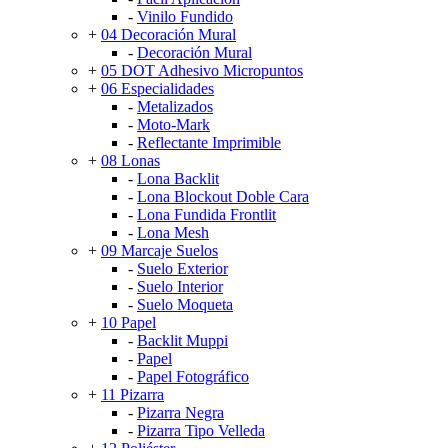
-
Vinilo Fundido
+
04 Decoración Mural
-
Decoración Mural
+
05 DOT Adhesivo Micropuntos
+
06 Especialidades
-
Metalizados
-
Moto-Mark
-
Reflectante Imprimible
+
08 Lonas
-
Lona Backlit
-
Lona Blockout Doble Cara
-
Lona Fundida Frontlit
-
Lona Mesh
+
09 Marcaje Suelos
-
Suelo Exterior
-
Suelo Interior
-
Suelo Moqueta
+
10 Papel
-
Backlit Muppi
-
Papel
-
Papel Fotográfico
+
11 Pizarra
-
Pizarra Negra
-
Pizarra Tipo Velleda