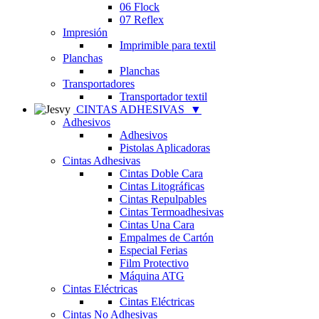
06 Flock
07 Reflex
Impresión
Imprimible para textil
Planchas
Planchas
Transportadores
Transportador textil
CINTAS ADHESIVAS
▼
Adhesivos
Adhesivos
Pistolas Aplicadoras
Cintas Adhesivas
Cintas Doble Cara
Cintas Litográficas
Cintas Repulpables
Cintas Termoadhesivas
Cintas Una Cara
Empalmes de Cartón
Especial Ferias
Film Protectivo
Máquina ATG
Cintas Eléctricas
Cintas Eléctricas
Cintas No Adhesivas