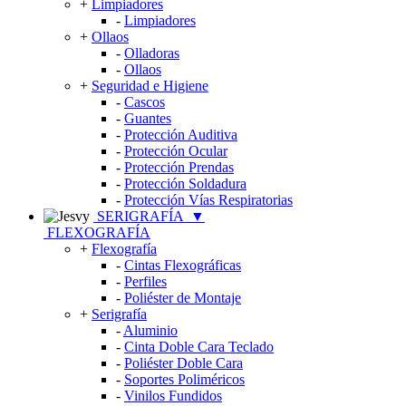
+
Limpiadores
-
Limpiadores
+
Ollaos
-
Olladoras
-
Ollaos
+
Seguridad e Higiene
-
Cascos
-
Guantes
-
Protección Auditiva
-
Protección Ocular
-
Protección Prendas
-
Protección Soldadura
-
Protección Vías Respiratorias
SERIGRAFÍA
▼
FLEXOGRAFÍA
+
Flexografía
-
Cintas Flexográficas
-
Perfiles
-
Poliéster de Montaje
+
Serigrafía
-
Aluminio
-
Cinta Doble Cara Teclado
-
Poliéster Doble Cara
-
Soportes Poliméricos
-
Vinilos Fundidos