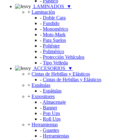
-
Plástico
LAMINADOS
▼
+
Laminación
-
Doble Cara
-
Fundido
-
Monomérico
-
Moto-Mark
-
Para Suelos
-
Poliéster
-
Polimérico
-
Protección Vehículos
-
Tipo Velleda
ACCESORIOS
▼
+
Cintas de Hebillas y Elásticos
-
Cintas de Hebillas y Elásticos
+
Espátulas
-
Espátulas
+
Expositores
-
Almacenaje
-
Banner
-
Pop Ups
-
Roll Ups
+
Herramientas
-
Guantes
-
Herramientas