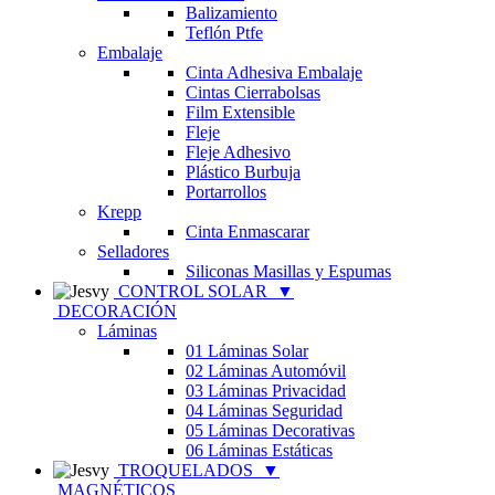
Balizamiento
Teflón Ptfe
Embalaje
Cinta Adhesiva Embalaje
Cintas Cierrabolsas
Film Extensible
Fleje
Fleje Adhesivo
Plástico Burbuja
Portarrollos
Krepp
Cinta Enmascarar
Selladores
Siliconas Masillas y Espumas
CONTROL SOLAR
▼
DECORACIÓN
Láminas
01 Láminas Solar
02 Láminas Automóvil
03 Láminas Privacidad
04 Láminas Seguridad
05 Láminas Decorativas
06 Láminas Estáticas
TROQUELADOS
▼
MAGNÉTICOS