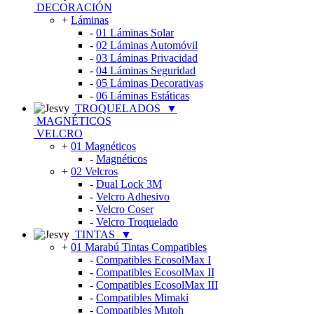
DECORACIÓN
+
Láminas
-
01 Láminas Solar
-
02 Láminas Automóvil
-
03 Láminas Privacidad
-
04 Láminas Seguridad
-
05 Láminas Decorativas
-
06 Láminas Estáticas
TROQUELADOS
▼
MAGNÉTICOS
VELCRO
+
01 Magnéticos
-
Magnéticos
+
02 Velcros
-
Dual Lock 3M
-
Velcro Adhesivo
-
Velcro Coser
-
Velcro Troquelado
TINTAS
▼
+
01 Marabú Tintas Compatibles
-
Compatibles EcosolMax I
-
Compatibles EcosolMax II
-
Compatibles EcosolMax III
-
Compatibles Mimaki
-
Compatibles Mutoh