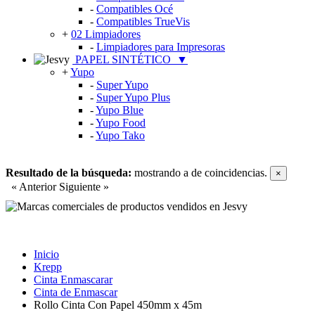
-
Compatibles Océ
-
Compatibles TrueVis
+
02 Limpiadores
-
Limpiadores para Impresoras
PAPEL SINTÉTICO
▼
+
Yupo
-
Super Yupo
-
Super Yupo Plus
-
Yupo Blue
-
Yupo Food
-
Yupo Tako
Resultado de la búsqueda:
mostrando
a
de
coincidencias.
×
« Anterior
Siguiente »
Inicio
Krepp
Cinta Enmascarar
Cinta de Enmascar
Rollo Cinta Con Papel 450mm x 45m