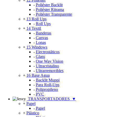
+
12 Poliéster
-
Poliéster Backlit
-
Poliéster Ritrama
-
Poliéster Transparente
+
13 Roll Ups
-
Roll Ups
+
14 Textil
-
Banderas
-
Canvas
-
Lonas
+
15 Windows
-
Electrostáticos
-
Glass
-
One Way Vision
-
Ultracristalino
-
Ultrarremovibles
+
16 Base Agua
-
Backlit Muppi
-
Para Roll-Ups
-
Polipropileno
-
PVC
TRANSPORTADORES
▼
+
Papel
-
Papel
+
Plástico