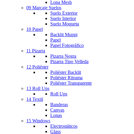
Lona Mesh
09 Marcaje Suelos
Suelo Exterior
Suelo Interior
Suelo Moqueta
10 Papel
Backlit Muppi
Papel
Papel Fotográfico
11 Pizarra
Pizarra Negra
Pizarra Tipo Velleda
12 Poliéster
Poliéster Backlit
Poliéster Ritrama
Poliéster Transparente
13 Roll Ups
Roll Ups
14 Textil
Banderas
Canvas
Lonas
15 Windows
Electrostáticos
Glass