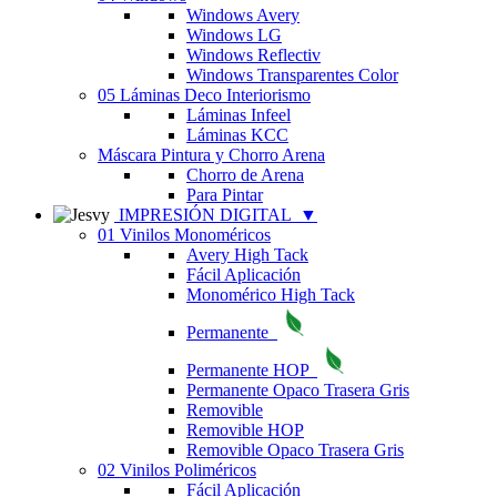
Windows Avery
Windows LG
Windows Reflectiv
Windows Transparentes Color
05 Láminas Deco Interiorismo
Láminas Infeel
Láminas KCC
Máscara Pintura y Chorro Arena
Chorro de Arena
Para Pintar
IMPRESIÓN DIGITAL
▼
01 Vinilos Monoméricos
Avery High Tack
Fácil Aplicación
Monomérico High Tack
Permanente
Permanente HOP
Permanente Opaco Trasera Gris
Removible
Removible HOP
Removible Opaco Trasera Gris
02 Vinilos Poliméricos
Fácil Aplicación