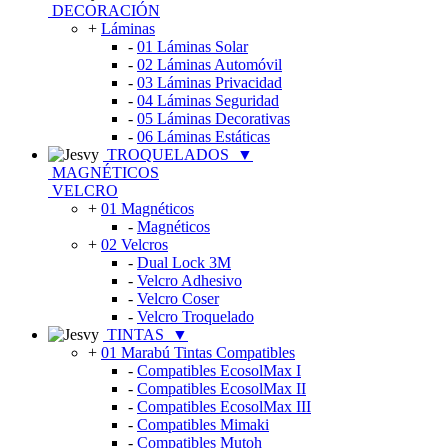
DECORACIÓN
+
Láminas
-
01 Láminas Solar
-
02 Láminas Automóvil
-
03 Láminas Privacidad
-
04 Láminas Seguridad
-
05 Láminas Decorativas
-
06 Láminas Estáticas
TROQUELADOS
▼
MAGNÉTICOS
VELCRO
+
01 Magnéticos
-
Magnéticos
+
02 Velcros
-
Dual Lock 3M
-
Velcro Adhesivo
-
Velcro Coser
-
Velcro Troquelado
TINTAS
▼
+
01 Marabú Tintas Compatibles
-
Compatibles EcosolMax I
-
Compatibles EcosolMax II
-
Compatibles EcosolMax III
-
Compatibles Mimaki
-
Compatibles Mutoh