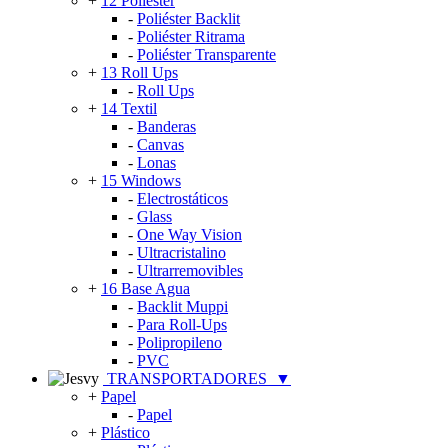
+
12 Poliéster
-
Poliéster Backlit
-
Poliéster Ritrama
-
Poliéster Transparente
+
13 Roll Ups
-
Roll Ups
+
14 Textil
-
Banderas
-
Canvas
-
Lonas
+
15 Windows
-
Electrostáticos
-
Glass
-
One Way Vision
-
Ultracristalino
-
Ultrarremovibles
+
16 Base Agua
-
Backlit Muppi
-
Para Roll-Ups
-
Polipropileno
-
PVC
TRANSPORTADORES
▼
+
Papel
-
Papel
+
Plástico