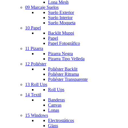
Lona Mesh
09 Marcaje Suelos
Suelo Exterior
Suelo Interior
Suelo Moqueta
10 Papel
Backlit Muppi
Papel
Papel Fotográfico
11 Pizarra
Pizarra Negra
Pizarra Tipo Velleda
12 Poliéster
Poliéster Backlit
Poliéster Ritrama
Poliéster Transparente
13 Roll Ups
Roll Ups
14 Textil
Banderas
Canvas
Lonas
15 Windows
Electrostáticos
Glass