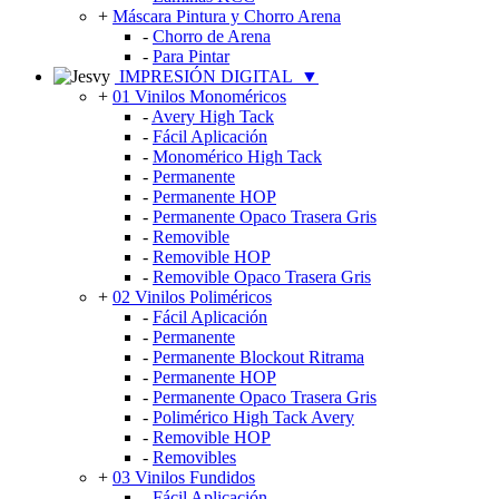
+
Máscara Pintura y Chorro Arena
-
Chorro de Arena
-
Para Pintar
IMPRESIÓN DIGITAL
▼
+
01 Vinilos Monoméricos
-
Avery High Tack
-
Fácil Aplicación
-
Monomérico High Tack
-
Permanente
-
Permanente HOP
-
Permanente Opaco Trasera Gris
-
Removible
-
Removible HOP
-
Removible Opaco Trasera Gris
+
02 Vinilos Poliméricos
-
Fácil Aplicación
-
Permanente
-
Permanente Blockout Ritrama
-
Permanente HOP
-
Permanente Opaco Trasera Gris
-
Polimérico High Tack Avery
-
Removible HOP
-
Removibles
+
03 Vinilos Fundidos
-
Fácil Aplicación