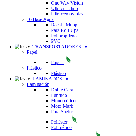
One Way Vision
Ultracristalino
Ultrarremovibles
16 Base Agua
Backlit Muppi
Para Roll-Ups
Polipropileno
PVC
TRANSPORTADORES
▼
Papel
Papel
Plástico
Plástico
LAMINADOS
▼
Laminación
Doble Cara
Fundido
Monomérico
Moto-Mark
Para Suelos
Poliéster
Polimérico