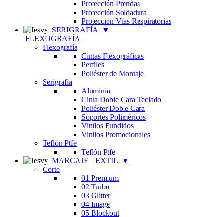
Protección Prendas
Protección Soldadura
Protección Vías Respiratorias
SERIGRAFÍA
▼
FLEXOGRAFÍA
Flexografía
Cintas Flexográficas
Perfiles
Poliéster de Montaje
Serigrafía
Aluminio
Cinta Doble Cara Teclado
Poliéster Doble Cara
Soportes Poliméricos
Vinilos Fundidos
Vinilos Promocionales
Teflón Ptfe
Teflón Ptfe
MARCAJE TEXTIL
▼
Corte
01 Premium
02 Turbo
03 Glitter
04 Image
05 Blockout