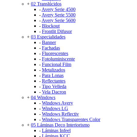
+
02 Translúcidos
-
Avery Serie 4500
-
Avery Serie 5500
-
Avery Serie 5600
-
Blockout
-
Frontlit Difusor
+
03 Especialidades
-
Banner
-
Fachadas
-
Fluorescentes
-
Fotoluminiscente
-
Funcional Film
-
Metalizados
-
Para Lonas
-
Reflectantes
-
Tipo Velleda
-
Vela Dacron
+
04 Windows
-
Windows Avery
-
Windows LG
-
Windows Reflectiv
-
Windows Transparentes Color
+
05 Láminas Deco Interiorismo
-
Láminas Infeel
-
Láminas KCC