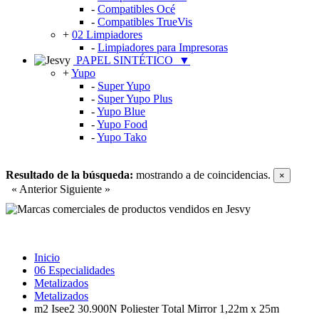
-
Compatibles Océ
-
Compatibles TrueVis
+
02 Limpiadores
-
Limpiadores para Impresoras
PAPEL SINTÉTICO
▼
+
Yupo
-
Super Yupo
-
Super Yupo Plus
-
Yupo Blue
-
Yupo Food
-
Yupo Tako
Resultado de la búsqueda:
mostrando
a
de
coincidencias.
×
« Anterior
Siguiente »
Inicio
06 Especialidades
Metalizados
Metalizados
m2 Isee2 30.900N Poliester Total Mirror 1,22m x 25m