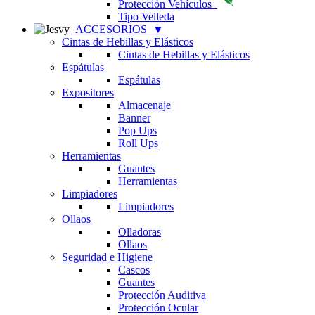
Protección Vehículos
Tipo Velleda
ACCESORIOS
▼
Cintas de Hebillas y Elásticos
Cintas de Hebillas y Elásticos
Espátulas
Espátulas
Expositores
Almacenaje
Banner
Pop Ups
Roll Ups
Herramientas
Guantes
Herramientas
Limpiadores
Limpiadores
Ollaos
Olladoras
Ollaos
Seguridad e Higiene
Cascos
Guantes
Protección Auditiva
Protección Ocular