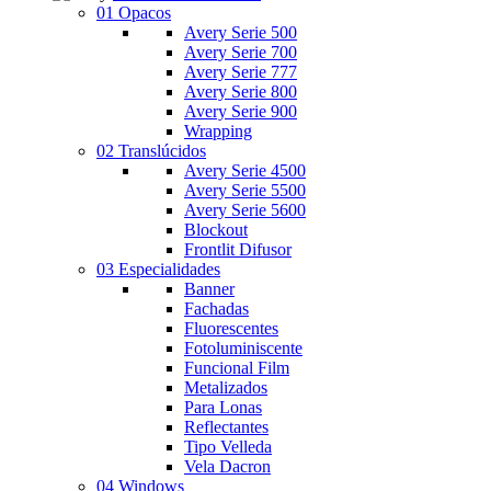
01 Opacos
Avery Serie 500
Avery Serie 700
Avery Serie 777
Avery Serie 800
Avery Serie 900
Wrapping
02 Translúcidos
Avery Serie 4500
Avery Serie 5500
Avery Serie 5600
Blockout
Frontlit Difusor
03 Especialidades
Banner
Fachadas
Fluorescentes
Fotoluminiscente
Funcional Film
Metalizados
Para Lonas
Reflectantes
Tipo Velleda
Vela Dacron
04 Windows