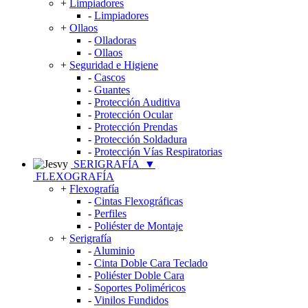
+
Limpiadores
-
Limpiadores
+
Ollaos
-
Olladoras
-
Ollaos
+
Seguridad e Higiene
-
Cascos
-
Guantes
-
Protección Auditiva
-
Protección Ocular
-
Protección Prendas
-
Protección Soldadura
-
Protección Vías Respiratorias
SERIGRAFÍA
▼
FLEXOGRAFÍA
+
Flexografía
-
Cintas Flexográficas
-
Perfiles
-
Poliéster de Montaje
+
Serigrafía
-
Aluminio
-
Cinta Doble Cara Teclado
-
Poliéster Doble Cara
-
Soportes Poliméricos
-
Vinilos Fundidos