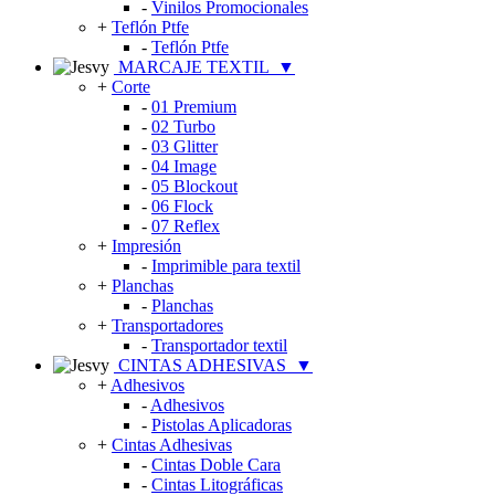
-
Vinilos Promocionales
+
Teflón Ptfe
-
Teflón Ptfe
MARCAJE TEXTIL
▼
+
Corte
-
01 Premium
-
02 Turbo
-
03 Glitter
-
04 Image
-
05 Blockout
-
06 Flock
-
07 Reflex
+
Impresión
-
Imprimible para textil
+
Planchas
-
Planchas
+
Transportadores
-
Transportador textil
CINTAS ADHESIVAS
▼
+
Adhesivos
-
Adhesivos
-
Pistolas Aplicadoras
+
Cintas Adhesivas
-
Cintas Doble Cara
-
Cintas Litográficas