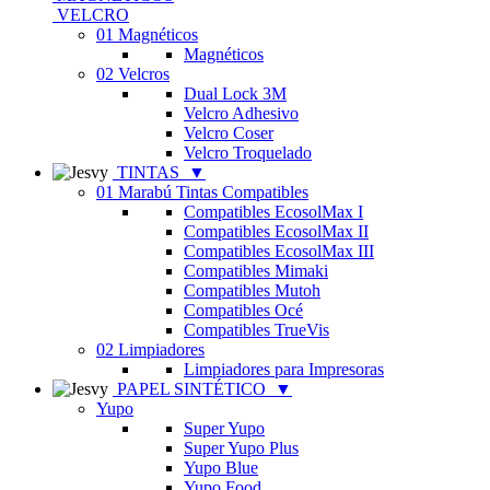
VELCRO
01 Magnéticos
Magnéticos
02 Velcros
Dual Lock 3M
Velcro Adhesivo
Velcro Coser
Velcro Troquelado
TINTAS
▼
01 Marabú Tintas Compatibles
Compatibles EcosolMax I
Compatibles EcosolMax II
Compatibles EcosolMax III
Compatibles Mimaki
Compatibles Mutoh
Compatibles Océ
Compatibles TrueVis
02 Limpiadores
Limpiadores para Impresoras
PAPEL SINTÉTICO
▼
Yupo
Super Yupo
Super Yupo Plus
Yupo Blue
Yupo Food