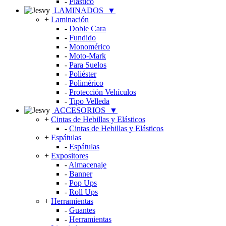
-
Plástico
LAMINADOS
▼
+
Laminación
-
Doble Cara
-
Fundido
-
Monomérico
-
Moto-Mark
-
Para Suelos
-
Poliéster
-
Polimérico
-
Protección Vehículos
-
Tipo Velleda
ACCESORIOS
▼
+
Cintas de Hebillas y Elásticos
-
Cintas de Hebillas y Elásticos
+
Espátulas
-
Espátulas
+
Expositores
-
Almacenaje
-
Banner
-
Pop Ups
-
Roll Ups
+
Herramientas
-
Guantes
-
Herramientas