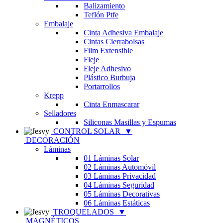
Balizamiento
Teflón Ptfe
Embalaje
Cinta Adhesiva Embalaje
Cintas Cierrabolsas
Film Extensible
Fleje
Fleje Adhesivo
Plástico Burbuja
Portarrollos
Krepp
Cinta Enmascarar
Selladores
Siliconas Masillas y Espumas
CONTROL SOLAR
▼
DECORACIÓN
Láminas
01 Láminas Solar
02 Láminas Automóvil
03 Láminas Privacidad
04 Láminas Seguridad
05 Láminas Decorativas
06 Láminas Estáticas
TROQUELADOS
▼
MAGNÉTICOS