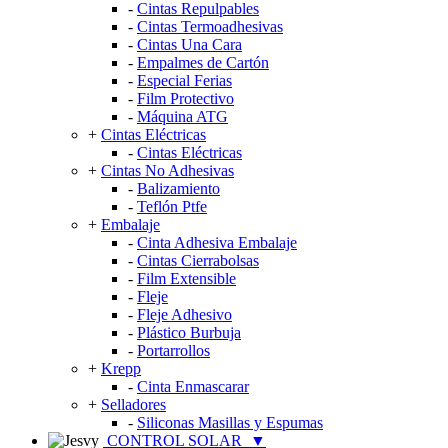
-
Cintas Repulpables
-
Cintas Termoadhesivas
-
Cintas Una Cara
-
Empalmes de Cartón
-
Especial Ferias
-
Film Protectivo
-
Máquina ATG
+
Cintas Eléctricas
-
Cintas Eléctricas
+
Cintas No Adhesivas
-
Balizamiento
-
Teflón Ptfe
+
Embalaje
-
Cinta Adhesiva Embalaje
-
Cintas Cierrabolsas
-
Film Extensible
-
Fleje
-
Fleje Adhesivo
-
Plástico Burbuja
-
Portarrollos
+
Krepp
-
Cinta Enmascarar
+
Selladores
-
Siliconas Masillas y Espumas
CONTROL SOLAR
▼