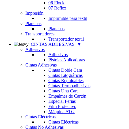
06 Flock
07 Reflex
Impresión
Imprimible para textil
Planchas
Planchas
Transportadores
Transportador textil
CINTAS ADHESIVAS
▼
Adhesivos
Adhesivos
Pistolas Aplicadoras
Cintas Adhesivas
Cintas Doble Cara
Cintas Litográficas
Cintas Repulpables
Cintas Termoadhesivas
Cintas Una Cara
Empalmes de Cartón
Especial Ferias
Film Protectivo
Máquina ATG
Cintas Eléctricas
Cintas Eléctricas
Cintas No Adhesivas