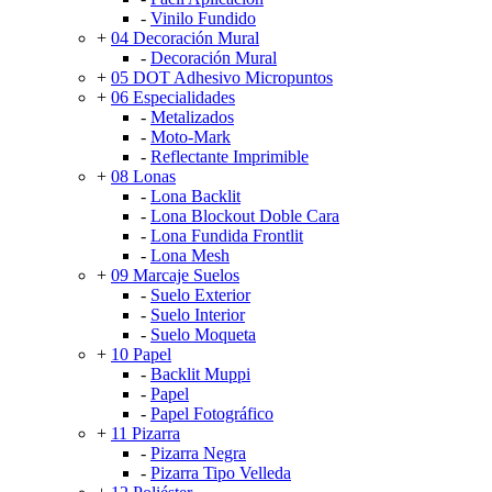
-
Vinilo Fundido
+
04 Decoración Mural
-
Decoración Mural
+
05 DOT Adhesivo Micropuntos
+
06 Especialidades
-
Metalizados
-
Moto-Mark
-
Reflectante Imprimible
+
08 Lonas
-
Lona Backlit
-
Lona Blockout Doble Cara
-
Lona Fundida Frontlit
-
Lona Mesh
+
09 Marcaje Suelos
-
Suelo Exterior
-
Suelo Interior
-
Suelo Moqueta
+
10 Papel
-
Backlit Muppi
-
Papel
-
Papel Fotográfico
+
11 Pizarra
-
Pizarra Negra
-
Pizarra Tipo Velleda