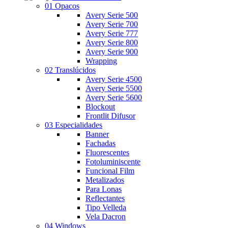
01 Opacos
Avery Serie 500
Avery Serie 700
Avery Serie 777
Avery Serie 800
Avery Serie 900
Wrapping
02 Translúcidos
Avery Serie 4500
Avery Serie 5500
Avery Serie 5600
Blockout
Frontlit Difusor
03 Especialidades
Banner
Fachadas
Fluorescentes
Fotoluminiscente
Funcional Film
Metalizados
Para Lonas
Reflectantes
Tipo Velleda
Vela Dacron
04 Windows