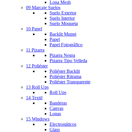
Lona Mesh
09 Marcaje Suelos
Suelo Exterior
Suelo Interior
Suelo Moqueta
10 Papel
Backlit Muppi
Papel
Papel Fotográfico
11 Pizarra
Pizarra Negra
Pizarra Tipo Velleda
12 Poliéster
Poliéster Backlit
Poliéster Ritrama
Poliéster Transparente
13 Roll Ups
Roll Ups
14 Textil
Banderas
Canvas
Lonas
15 Windows
Electrostáticos
Glass