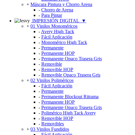
+
Máscara Pintura y Chorro Arena
-
Chorro de Arena
-
Para Pintar
IMPRESIÓN DIGITAL
▼
+
01 Vinilos Monoméricos
-
Avery High Tack
-
Fácil Aplicación
-
Monomérico High Tack
-
Permanente
-
Permanente HOP
-
Permanente Opaco Trasera Gris
-
Removible
-
Removible HOP
-
Removible Opaco Trasera Gris
+
02 Vinilos Poliméricos
-
Fácil Aplicación
-
Permanente
-
Permanente Blockout Ritrama
-
Permanente HOP
-
Permanente Opaco Trasera Gris
-
Polimérico High Tack Avery
-
Removible HOP
-
Removibles
+
03 Vinilos Fundidos
-
Fácil Aplicación