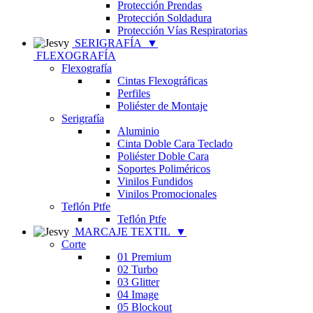
Protección Prendas
Protección Soldadura
Protección Vías Respiratorias
SERIGRAFÍA
▼
FLEXOGRAFÍA
Flexografía
Cintas Flexográficas
Perfiles
Poliéster de Montaje
Serigrafía
Aluminio
Cinta Doble Cara Teclado
Poliéster Doble Cara
Soportes Poliméricos
Vinilos Fundidos
Vinilos Promocionales
Teflón Ptfe
Teflón Ptfe
MARCAJE TEXTIL
▼
Corte
01 Premium
02 Turbo
03 Glitter
04 Image
05 Blockout