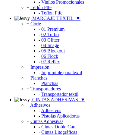
-
Vinilos Promocionales
+
Teflón Ptfe
-
Teflón Ptfe
MARCAJE TEXTIL
▼
+
Corte
-
01 Premium
-
02 Turbo
-
03 Glitter
-
04 Image
-
05 Blockout
-
06 Flock
-
07 Reflex
+
Impresión
-
Imprimible para textil
+
Planchas
-
Planchas
+
Transportadores
-
Transportador textil
CINTAS ADHESIVAS
▼
+
Adhesivos
-
Adhesivos
-
Pistolas Aplicadoras
+
Cintas Adhesivas
-
Cintas Doble Cara
-
Cintas Litográficas