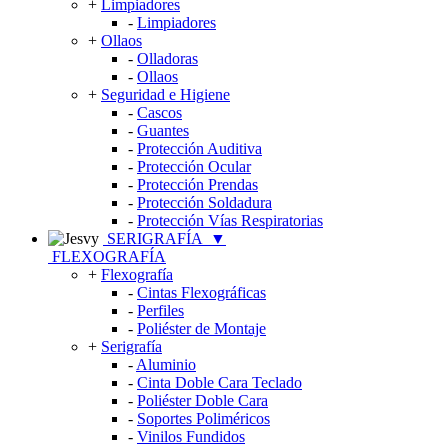
+
Limpiadores
-
Limpiadores
+
Ollaos
-
Olladoras
-
Ollaos
+
Seguridad e Higiene
-
Cascos
-
Guantes
-
Protección Auditiva
-
Protección Ocular
-
Protección Prendas
-
Protección Soldadura
-
Protección Vías Respiratorias
SERIGRAFÍA
▼
FLEXOGRAFÍA
+
Flexografía
-
Cintas Flexográficas
-
Perfiles
-
Poliéster de Montaje
+
Serigrafía
-
Aluminio
-
Cinta Doble Cara Teclado
-
Poliéster Doble Cara
-
Soportes Poliméricos
-
Vinilos Fundidos