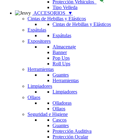
Protección Vehículos
Tipo Velleda
ACCESORIOS
▼
Cintas de Hebillas y Elásticos
Cintas de Hebillas y Elásticos
Espátulas
Espátulas
Expositores
Almacenaje
Banner
Pop Ups
Roll Ups
Herramientas
Guantes
Herramientas
Limpiadores
Limpiadores
Ollaos
Olladoras
Ollaos
Seguridad e Higiene
Cascos
Guantes
Protección Auditiva
Protección Ocular