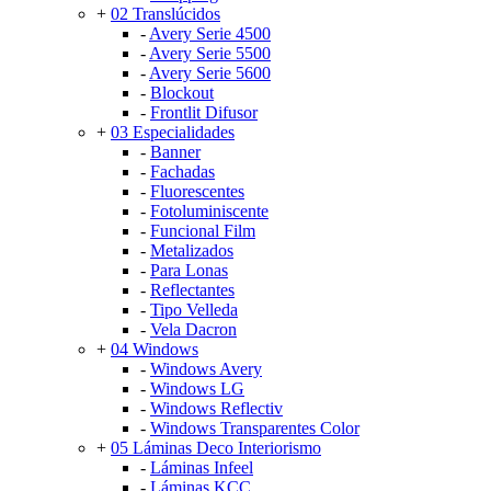
+
02 Translúcidos
-
Avery Serie 4500
-
Avery Serie 5500
-
Avery Serie 5600
-
Blockout
-
Frontlit Difusor
+
03 Especialidades
-
Banner
-
Fachadas
-
Fluorescentes
-
Fotoluminiscente
-
Funcional Film
-
Metalizados
-
Para Lonas
-
Reflectantes
-
Tipo Velleda
-
Vela Dacron
+
04 Windows
-
Windows Avery
-
Windows LG
-
Windows Reflectiv
-
Windows Transparentes Color
+
05 Láminas Deco Interiorismo
-
Láminas Infeel
-
Láminas KCC