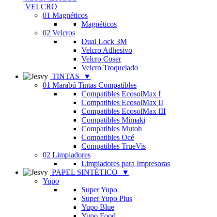
VELCRO
01 Magnéticos
Magnéticos
02 Velcros
Dual Lock 3M
Velcro Adhesivo
Velcro Coser
Velcro Troquelado
TINTAS
▼
01 Marabú Tintas Compatibles
Compatibles EcosolMax I
Compatibles EcosolMax II
Compatibles EcosolMax III
Compatibles Mimaki
Compatibles Mutoh
Compatibles Océ
Compatibles TrueVis
02 Limpiadores
Limpiadores para Impresoras
PAPEL SINTÉTICO
▼
Yupo
Super Yupo
Super Yupo Plus
Yupo Blue
Yupo Food