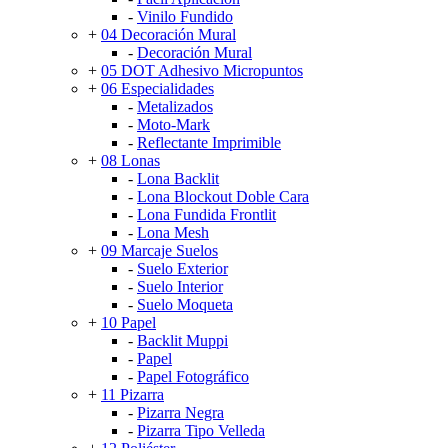
-
Vinilo Fundido
+
04 Decoración Mural
-
Decoración Mural
+
05 DOT Adhesivo Micropuntos
+
06 Especialidades
-
Metalizados
-
Moto-Mark
-
Reflectante Imprimible
+
08 Lonas
-
Lona Backlit
-
Lona Blockout Doble Cara
-
Lona Fundida Frontlit
-
Lona Mesh
+
09 Marcaje Suelos
-
Suelo Exterior
-
Suelo Interior
-
Suelo Moqueta
+
10 Papel
-
Backlit Muppi
-
Papel
-
Papel Fotográfico
+
11 Pizarra
-
Pizarra Negra
-
Pizarra Tipo Velleda