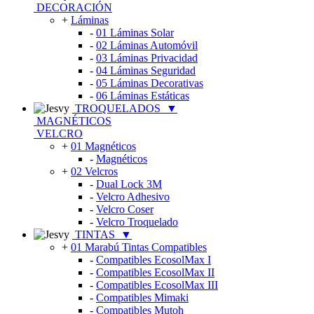
DECORACIÓN
+
Láminas
-
01 Láminas Solar
-
02 Láminas Automóvil
-
03 Láminas Privacidad
-
04 Láminas Seguridad
-
05 Láminas Decorativas
-
06 Láminas Estáticas
TROQUELADOS
▼
MAGNÉTICOS
VELCRO
+
01 Magnéticos
-
Magnéticos
+
02 Velcros
-
Dual Lock 3M
-
Velcro Adhesivo
-
Velcro Coser
-
Velcro Troquelado
TINTAS
▼
+
01 Marabú Tintas Compatibles
-
Compatibles EcosolMax I
-
Compatibles EcosolMax II
-
Compatibles EcosolMax III
-
Compatibles Mimaki
-
Compatibles Mutoh