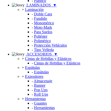
-
Plástico
LAMINADOS
▼
+
Laminación
-
Doble Cara
-
Fundido
-
Monomérico
-
Moto-Mark
-
Para Suelos
-
Poliéster
-
Polimérico
-
Protección Vehículos
-
Tipo Velleda
ACCESORIOS
▼
+
Cintas de Hebillas y Elásticos
-
Cintas de Hebillas y Elásticos
+
Espátulas
-
Espátulas
+
Expositores
-
Almacenaje
-
Banner
-
Pop Ups
-
Roll Ups
+
Herramientas
-
Guantes
-
Herramientas