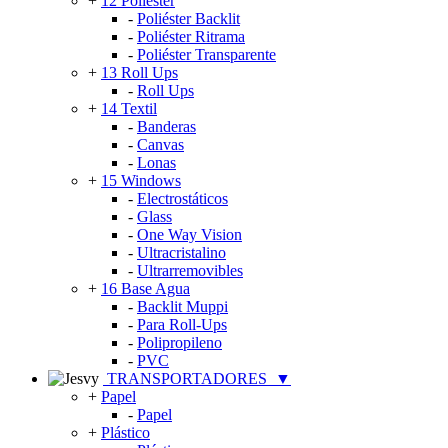
+
12 Poliéster
-
Poliéster Backlit
-
Poliéster Ritrama
-
Poliéster Transparente
+
13 Roll Ups
-
Roll Ups
+
14 Textil
-
Banderas
-
Canvas
-
Lonas
+
15 Windows
-
Electrostáticos
-
Glass
-
One Way Vision
-
Ultracristalino
-
Ultrarremovibles
+
16 Base Agua
-
Backlit Muppi
-
Para Roll-Ups
-
Polipropileno
-
PVC
TRANSPORTADORES
▼
+
Papel
-
Papel
+
Plástico