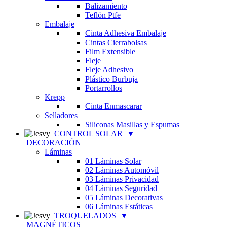
Balizamiento
Teflón Ptfe
Embalaje
Cinta Adhesiva Embalaje
Cintas Cierrabolsas
Film Extensible
Fleje
Fleje Adhesivo
Plástico Burbuja
Portarrollos
Krepp
Cinta Enmascarar
Selladores
Siliconas Masillas y Espumas
CONTROL SOLAR
▼
DECORACIÓN
Láminas
01 Láminas Solar
02 Láminas Automóvil
03 Láminas Privacidad
04 Láminas Seguridad
05 Láminas Decorativas
06 Láminas Estáticas
TROQUELADOS
▼
MAGNÉTICOS