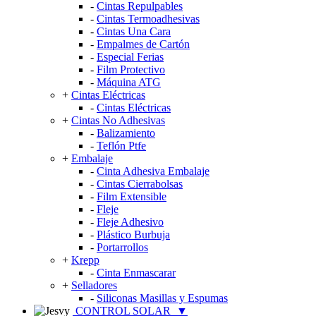
-
Cintas Repulpables
-
Cintas Termoadhesivas
-
Cintas Una Cara
-
Empalmes de Cartón
-
Especial Ferias
-
Film Protectivo
-
Máquina ATG
+
Cintas Eléctricas
-
Cintas Eléctricas
+
Cintas No Adhesivas
-
Balizamiento
-
Teflón Ptfe
+
Embalaje
-
Cinta Adhesiva Embalaje
-
Cintas Cierrabolsas
-
Film Extensible
-
Fleje
-
Fleje Adhesivo
-
Plástico Burbuja
-
Portarrollos
+
Krepp
-
Cinta Enmascarar
+
Selladores
-
Siliconas Masillas y Espumas
CONTROL SOLAR
▼