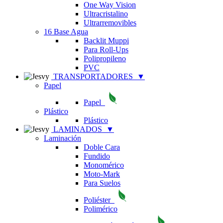
One Way Vision
Ultracristalino
Ultrarremovibles
16 Base Agua
Backlit Muppi
Para Roll-Ups
Polipropileno
PVC
TRANSPORTADORES
▼
Papel
Papel
Plástico
Plástico
LAMINADOS
▼
Laminación
Doble Cara
Fundido
Monomérico
Moto-Mark
Para Suelos
Poliéster
Polimérico