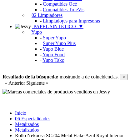
-
Compatibles Océ
-
Compatibles TrueVis
+
02 Limpiadores
-
Limpiadores para Impresoras
PAPEL SINTÉTICO
▼
+
Yupo
-
Super Yupo
-
Super Yupo Plus
-
Yupo Blue
-
Yupo Food
-
Yupo Tako
Resultado de la búsqueda:
mostrando
a
de
coincidencias.
×
« Anterior
Siguiente »
Inicio
06 Especialidades
Metalizados
Metalizados
Rollo Nekoosa SC204 Metal Flake Azul Royal Interior