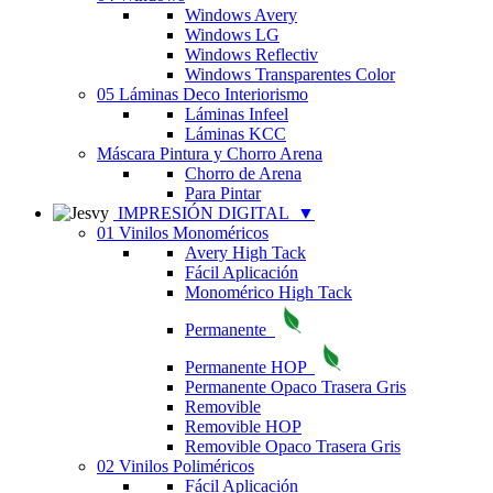
Windows Avery
Windows LG
Windows Reflectiv
Windows Transparentes Color
05 Láminas Deco Interiorismo
Láminas Infeel
Láminas KCC
Máscara Pintura y Chorro Arena
Chorro de Arena
Para Pintar
IMPRESIÓN DIGITAL
▼
01 Vinilos Monoméricos
Avery High Tack
Fácil Aplicación
Monomérico High Tack
Permanente
Permanente HOP
Permanente Opaco Trasera Gris
Removible
Removible HOP
Removible Opaco Trasera Gris
02 Vinilos Poliméricos
Fácil Aplicación