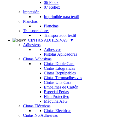
06 Flock
07 Reflex
Impresión
Imprimible para textil
Planchas
Planchas
Transportadores
Transportador textil
CINTAS ADHESIVAS
▼
Adhesivos
Adhesivos
Pistolas Aplicadoras
Cintas Adhesivas
Cintas Doble Cara
Cintas Litográficas
Cintas Repulpables
Cintas Termoadhesivas
Cintas Una Cara
Empalmes de Cartón
Especial Ferias
Film Protectivo
Máquina ATG
Cintas Eléctricas
Cintas Eléctricas
Cintas No Adhesivas