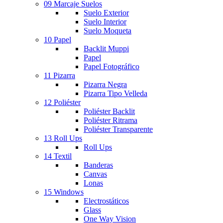
09 Marcaje Suelos
Suelo Exterior
Suelo Interior
Suelo Moqueta
10 Papel
Backlit Muppi
Papel
Papel Fotográfico
11 Pizarra
Pizarra Negra
Pizarra Tipo Velleda
12 Poliéster
Poliéster Backlit
Poliéster Ritrama
Poliéster Transparente
13 Roll Ups
Roll Ups
14 Textil
Banderas
Canvas
Lonas
15 Windows
Electrostáticos
Glass
One Way Vision