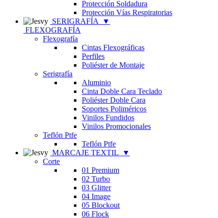
Protección Soldadura
Protección Vías Respiratorias
SERIGRAFÍA
▼
FLEXOGRAFÍA
Flexografía
Cintas Flexográficas
Perfiles
Poliéster de Montaje
Serigrafía
Aluminio
Cinta Doble Cara Teclado
Poliéster Doble Cara
Soportes Poliméricos
Vinilos Fundidos
Vinilos Promocionales
Teflón Ptfe
Teflón Ptfe
MARCAJE TEXTIL
▼
Corte
01 Premium
02 Turbo
03 Glitter
04 Image
05 Blockout
06 Flock