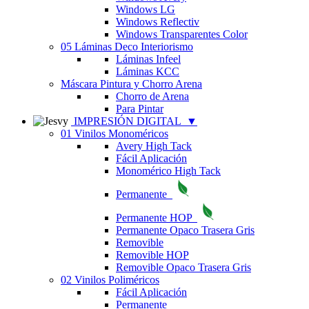
Windows LG
Windows Reflectiv
Windows Transparentes Color
05 Láminas Deco Interiorismo
Láminas Infeel
Láminas KCC
Máscara Pintura y Chorro Arena
Chorro de Arena
Para Pintar
IMPRESIÓN DIGITAL
▼
01 Vinilos Monoméricos
Avery High Tack
Fácil Aplicación
Monomérico High Tack
Permanente
Permanente HOP
Permanente Opaco Trasera Gris
Removible
Removible HOP
Removible Opaco Trasera Gris
02 Vinilos Poliméricos
Fácil Aplicación
Permanente