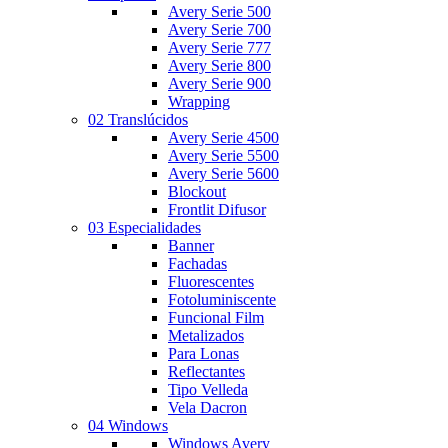
Avery Serie 500
Avery Serie 700
Avery Serie 777
Avery Serie 800
Avery Serie 900
Wrapping
02 Translúcidos
Avery Serie 4500
Avery Serie 5500
Avery Serie 5600
Blockout
Frontlit Difusor
03 Especialidades
Banner
Fachadas
Fluorescentes
Fotoluminiscente
Funcional Film
Metalizados
Para Lonas
Reflectantes
Tipo Velleda
Vela Dacron
04 Windows
Windows Avery