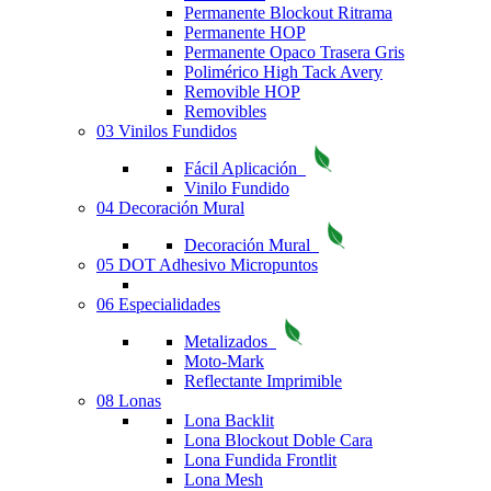
Permanente Blockout Ritrama
Permanente HOP
Permanente Opaco Trasera Gris
Polimérico High Tack Avery
Removible HOP
Removibles
03 Vinilos Fundidos
Fácil Aplicación
Vinilo Fundido
04 Decoración Mural
Decoración Mural
05 DOT Adhesivo Micropuntos
06 Especialidades
Metalizados
Moto-Mark
Reflectante Imprimible
08 Lonas
Lona Backlit
Lona Blockout Doble Cara
Lona Fundida Frontlit
Lona Mesh