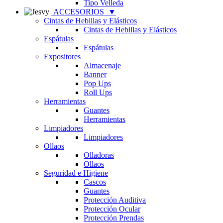
Tipo Velleda
ACCESORIOS
▼
Cintas de Hebillas y Elásticos
Cintas de Hebillas y Elásticos
Espátulas
Espátulas
Expositores
Almacenaje
Banner
Pop Ups
Roll Ups
Herramientas
Guantes
Herramientas
Limpiadores
Limpiadores
Ollaos
Olladoras
Ollaos
Seguridad e Higiene
Cascos
Guantes
Protección Auditiva
Protección Ocular
Protección Prendas