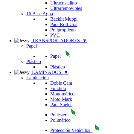
Ultracristalino
Ultrarremovibles
16 Base Agua
Backlit Muppi
Para Roll-Ups
Polipropileno
PVC
TRANSPORTADORES
▼
Papel
Papel
Plástico
Plástico
LAMINADOS
▼
Laminación
Doble Cara
Fundido
Monomérico
Moto-Mark
Para Suelos
Poliéster
Polimérico
Protección Vehículos