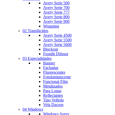
Avery Serie 500
Avery Serie 700
Avery Serie 777
Avery Serie 800
Avery Serie 900
Wrapping
02 Translúcidos
Avery Serie 4500
Avery Serie 5500
Avery Serie 5600
Blockout
Frontlit Difusor
03 Especialidades
Banner
Fachadas
Fluorescentes
Fotoluminiscente
Funcional Film
Metalizados
Para Lonas
Reflectantes
Tipo Velleda
Vela Dacron
04 Windows
Windows Avery