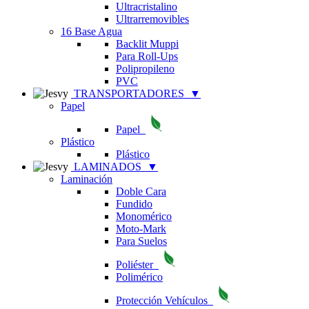
Ultracristalino
Ultrarremovibles
16 Base Agua
Backlit Muppi
Para Roll-Ups
Polipropileno
PVC
TRANSPORTADORES
▼
Papel
Papel
Plástico
Plástico
LAMINADOS
▼
Laminación
Doble Cara
Fundido
Monomérico
Moto-Mark
Para Suelos
Poliéster
Polimérico
Protección Vehículos