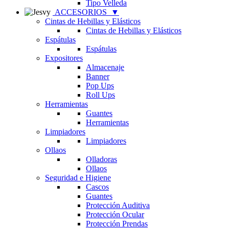
Tipo Velleda
ACCESORIOS
▼
Cintas de Hebillas y Elásticos
Cintas de Hebillas y Elásticos
Espátulas
Espátulas
Expositores
Almacenaje
Banner
Pop Ups
Roll Ups
Herramientas
Guantes
Herramientas
Limpiadores
Limpiadores
Ollaos
Olladoras
Ollaos
Seguridad e Higiene
Cascos
Guantes
Protección Auditiva
Protección Ocular
Protección Prendas