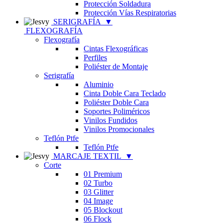
Protección Soldadura
Protección Vías Respiratorias
SERIGRAFÍA
▼
FLEXOGRAFÍA
Flexografía
Cintas Flexográficas
Perfiles
Poliéster de Montaje
Serigrafía
Aluminio
Cinta Doble Cara Teclado
Poliéster Doble Cara
Soportes Poliméricos
Vinilos Fundidos
Vinilos Promocionales
Teflón Ptfe
Teflón Ptfe
MARCAJE TEXTIL
▼
Corte
01 Premium
02 Turbo
03 Glitter
04 Image
05 Blockout
06 Flock