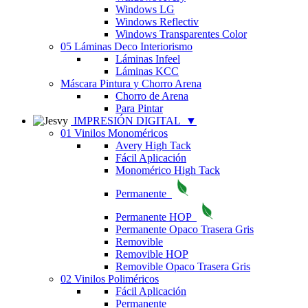
Windows LG
Windows Reflectiv
Windows Transparentes Color
05 Láminas Deco Interiorismo
Láminas Infeel
Láminas KCC
Máscara Pintura y Chorro Arena
Chorro de Arena
Para Pintar
IMPRESIÓN DIGITAL
▼
01 Vinilos Monoméricos
Avery High Tack
Fácil Aplicación
Monomérico High Tack
Permanente
Permanente HOP
Permanente Opaco Trasera Gris
Removible
Removible HOP
Removible Opaco Trasera Gris
02 Vinilos Poliméricos
Fácil Aplicación
Permanente