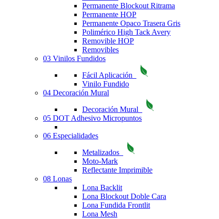
Permanente Blockout Ritrama
Permanente HOP
Permanente Opaco Trasera Gris
Polimérico High Tack Avery
Removible HOP
Removibles
03 Vinilos Fundidos
Fácil Aplicación
Vinilo Fundido
04 Decoración Mural
Decoración Mural
05 DOT Adhesivo Micropuntos
06 Especialidades
Metalizados
Moto-Mark
Reflectante Imprimible
08 Lonas
Lona Backlit
Lona Blockout Doble Cara
Lona Fundida Frontlit
Lona Mesh