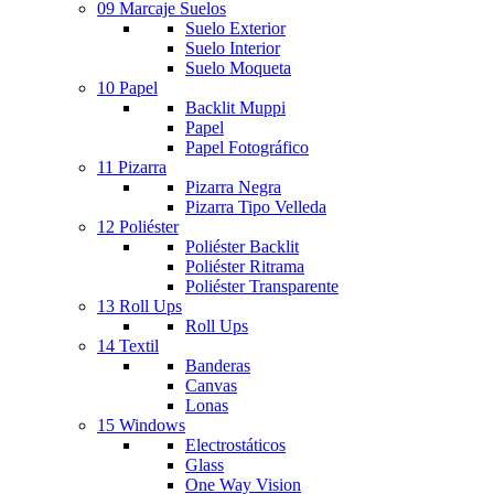
09 Marcaje Suelos
Suelo Exterior
Suelo Interior
Suelo Moqueta
10 Papel
Backlit Muppi
Papel
Papel Fotográfico
11 Pizarra
Pizarra Negra
Pizarra Tipo Velleda
12 Poliéster
Poliéster Backlit
Poliéster Ritrama
Poliéster Transparente
13 Roll Ups
Roll Ups
14 Textil
Banderas
Canvas
Lonas
15 Windows
Electrostáticos
Glass
One Way Vision