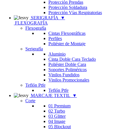
Protección Prendas
Protección Soldadura
Protección Vías Respiratorias
SERIGRAFÍA
▼
FLEXOGRAFÍA
Flexografía
Cintas Flexográficas
Perfiles
Poliéster de Montaje
Serigrafía
Aluminio
Cinta Doble Cara Teclado
Poliéster Doble Cara
Soportes Poliméricos
Vinilos Fundidos
Vinilos Promocionales
Teflón Ptfe
Teflón Ptfe
MARCAJE TEXTIL
▼
Corte
01 Premium
02 Turbo
03 Glitter
04 Image
05 Blockout