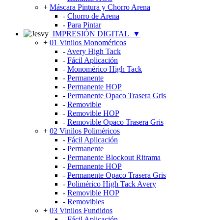
+
Máscara Pintura y Chorro Arena
-
Chorro de Arena
-
Para Pintar
IMPRESIÓN DIGITAL
▼
+
01 Vinilos Monoméricos
-
Avery High Tack
-
Fácil Aplicación
-
Monomérico High Tack
-
Permanente
-
Permanente HOP
-
Permanente Opaco Trasera Gris
-
Removible
-
Removible HOP
-
Removible Opaco Trasera Gris
+
02 Vinilos Poliméricos
-
Fácil Aplicación
-
Permanente
-
Permanente Blockout Ritrama
-
Permanente HOP
-
Permanente Opaco Trasera Gris
-
Polimérico High Tack Avery
-
Removible HOP
-
Removibles
+
03 Vinilos Fundidos
-
Fácil Aplicación