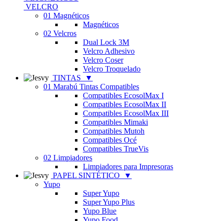
VELCRO
01 Magnéticos
Magnéticos
02 Velcros
Dual Lock 3M
Velcro Adhesivo
Velcro Coser
Velcro Troquelado
TINTAS
▼
01 Marabú Tintas Compatibles
Compatibles EcosolMax I
Compatibles EcosolMax II
Compatibles EcosolMax III
Compatibles Mimaki
Compatibles Mutoh
Compatibles Océ
Compatibles TrueVis
02 Limpiadores
Limpiadores para Impresoras
PAPEL SINTÉTICO
▼
Yupo
Super Yupo
Super Yupo Plus
Yupo Blue
Yupo Food