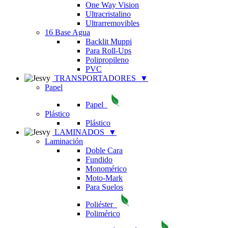
One Way Vision
Ultracristalino
Ultrarremovibles
16 Base Agua
Backlit Muppi
Para Roll-Ups
Polipropileno
PVC
TRANSPORTADORES
▼
Papel
Papel
Plástico
Plástico
LAMINADOS
▼
Laminación
Doble Cara
Fundido
Monomérico
Moto-Mark
Para Suelos
Poliéster
Polimérico