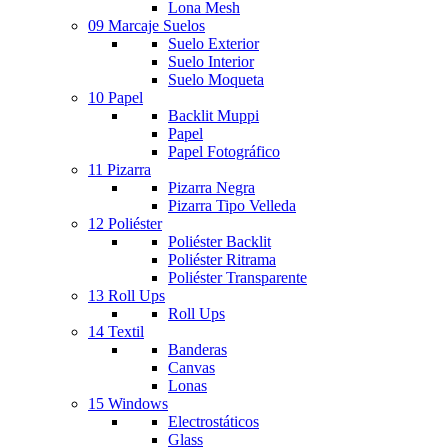
Lona Mesh
09 Marcaje Suelos
Suelo Exterior
Suelo Interior
Suelo Moqueta
10 Papel
Backlit Muppi
Papel
Papel Fotográfico
11 Pizarra
Pizarra Negra
Pizarra Tipo Velleda
12 Poliéster
Poliéster Backlit
Poliéster Ritrama
Poliéster Transparente
13 Roll Ups
Roll Ups
14 Textil
Banderas
Canvas
Lonas
15 Windows
Electrostáticos
Glass