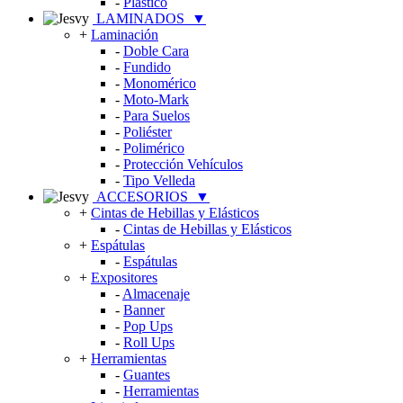
-
Plástico
LAMINADOS
▼
+
Laminación
-
Doble Cara
-
Fundido
-
Monomérico
-
Moto-Mark
-
Para Suelos
-
Poliéster
-
Polimérico
-
Protección Vehículos
-
Tipo Velleda
ACCESORIOS
▼
+
Cintas de Hebillas y Elásticos
-
Cintas de Hebillas y Elásticos
+
Espátulas
-
Espátulas
+
Expositores
-
Almacenaje
-
Banner
-
Pop Ups
-
Roll Ups
+
Herramientas
-
Guantes
-
Herramientas