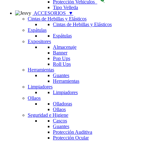
Protección Vehículos
Tipo Velleda
ACCESORIOS
▼
Cintas de Hebillas y Elásticos
Cintas de Hebillas y Elásticos
Espátulas
Espátulas
Expositores
Almacenaje
Banner
Pop Ups
Roll Ups
Herramientas
Guantes
Herramientas
Limpiadores
Limpiadores
Ollaos
Olladoras
Ollaos
Seguridad e Higiene
Cascos
Guantes
Protección Auditiva
Protección Ocular