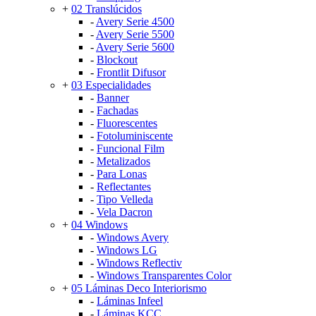
+
02 Translúcidos
-
Avery Serie 4500
-
Avery Serie 5500
-
Avery Serie 5600
-
Blockout
-
Frontlit Difusor
+
03 Especialidades
-
Banner
-
Fachadas
-
Fluorescentes
-
Fotoluminiscente
-
Funcional Film
-
Metalizados
-
Para Lonas
-
Reflectantes
-
Tipo Velleda
-
Vela Dacron
+
04 Windows
-
Windows Avery
-
Windows LG
-
Windows Reflectiv
-
Windows Transparentes Color
+
05 Láminas Deco Interiorismo
-
Láminas Infeel
-
Láminas KCC