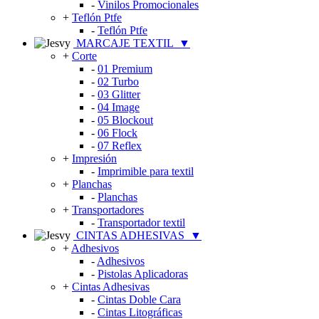
-
Vinilos Promocionales
+
Teflón Ptfe
-
Teflón Ptfe
MARCAJE TEXTIL
▼
+
Corte
-
01 Premium
-
02 Turbo
-
03 Glitter
-
04 Image
-
05 Blockout
-
06 Flock
-
07 Reflex
+
Impresión
-
Imprimible para textil
+
Planchas
-
Planchas
+
Transportadores
-
Transportador textil
CINTAS ADHESIVAS
▼
+
Adhesivos
-
Adhesivos
-
Pistolas Aplicadoras
+
Cintas Adhesivas
-
Cintas Doble Cara
-
Cintas Litográficas