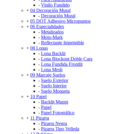
-
Vinilo Fundido
+
04 Decoración Mural
-
Decoración Mural
+
05 DOT Adhesivo Micropuntos
+
06 Especialidades
-
Metalizados
-
Moto-Mark
-
Reflectante Imprimible
+
08 Lonas
-
Lona Backlit
-
Lona Blockout Doble Cara
-
Lona Fundida Frontlit
-
Lona Mesh
+
09 Marcaje Suelos
-
Suelo Exterior
-
Suelo Interior
-
Suelo Moqueta
+
10 Papel
-
Backlit Muppi
-
Papel
-
Papel Fotográfico
+
11 Pizarra
-
Pizarra Negra
-
Pizarra Tipo Velleda