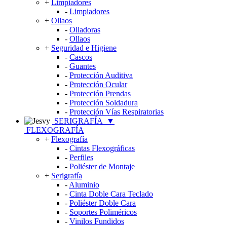
+
Limpiadores
-
Limpiadores
+
Ollaos
-
Olladoras
-
Ollaos
+
Seguridad e Higiene
-
Cascos
-
Guantes
-
Protección Auditiva
-
Protección Ocular
-
Protección Prendas
-
Protección Soldadura
-
Protección Vías Respiratorias
SERIGRAFÍA
▼
FLEXOGRAFÍA
+
Flexografía
-
Cintas Flexográficas
-
Perfiles
-
Poliéster de Montaje
+
Serigrafía
-
Aluminio
-
Cinta Doble Cara Teclado
-
Poliéster Doble Cara
-
Soportes Poliméricos
-
Vinilos Fundidos