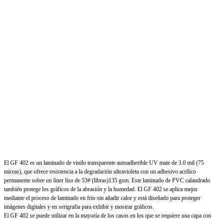
El GF 402 es un laminado de vinilo transparente autoadherible UV mate de 3.0 mil (75
micras), que ofrece resistencia a la degradación ultravioleta con un adhesivo acrílico
permanente sobre un liner liso de 53# (libras)135 gsm. Este laminado de PVC calandrado
también protege los gráficos de la abrasión y la humedad. El GF 402 se aplica mejor
mediante el proceso de laminado en frío sin añadir calor y está diseñado para proteger
imágenes digitales y en serigrafia para exhibir y mostrar gráficos.
El GF 402 se puede utilizar en la mayoría de los casos en los que se requiere una capa con