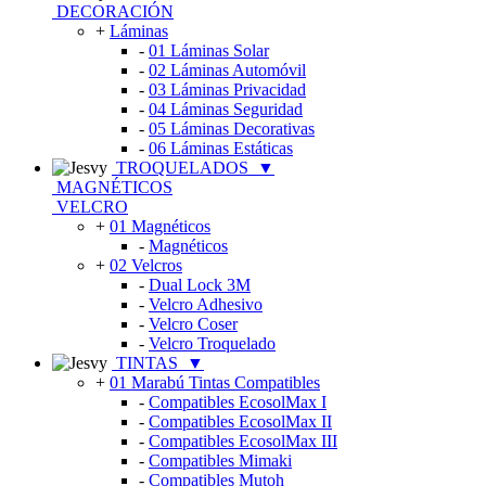
DECORACIÓN
+
Láminas
-
01 Láminas Solar
-
02 Láminas Automóvil
-
03 Láminas Privacidad
-
04 Láminas Seguridad
-
05 Láminas Decorativas
-
06 Láminas Estáticas
TROQUELADOS
▼
MAGNÉTICOS
VELCRO
+
01 Magnéticos
-
Magnéticos
+
02 Velcros
-
Dual Lock 3M
-
Velcro Adhesivo
-
Velcro Coser
-
Velcro Troquelado
TINTAS
▼
+
01 Marabú Tintas Compatibles
-
Compatibles EcosolMax I
-
Compatibles EcosolMax II
-
Compatibles EcosolMax III
-
Compatibles Mimaki
-
Compatibles Mutoh