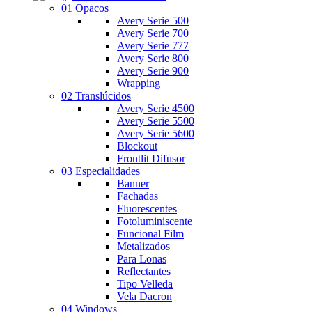
01 Opacos
Avery Serie 500
Avery Serie 700
Avery Serie 777
Avery Serie 800
Avery Serie 900
Wrapping
02 Translúcidos
Avery Serie 4500
Avery Serie 5500
Avery Serie 5600
Blockout
Frontlit Difusor
03 Especialidades
Banner
Fachadas
Fluorescentes
Fotoluminiscente
Funcional Film
Metalizados
Para Lonas
Reflectantes
Tipo Velleda
Vela Dacron
04 Windows