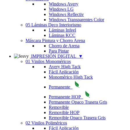
Windows Avery
Windows LG
Windows Reflectiv
Windows Transparentes Color
05 Láminas Deco Interiorismo
Láminas Infeel
Láminas KCC
Máscara Pintura y Chorro Arena
Chorro de Arena
Para Pintar
IMPRESIÓN DIGITAL
▼
01 Vinilos Monoméricos
Avery High Tack
Fácil Aplicación
Monomérico High Tack
Permanente
Permanente HOP
Permanente Opaco Trasera Gris
Removible
Removible HOP
Removible Opaco Trasera Gris
02 Vinilos Poliméricos
Fácil Aplicación