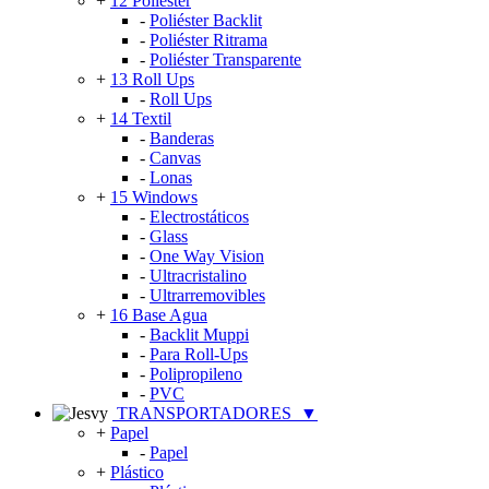
+
12 Poliéster
-
Poliéster Backlit
-
Poliéster Ritrama
-
Poliéster Transparente
+
13 Roll Ups
-
Roll Ups
+
14 Textil
-
Banderas
-
Canvas
-
Lonas
+
15 Windows
-
Electrostáticos
-
Glass
-
One Way Vision
-
Ultracristalino
-
Ultrarremovibles
+
16 Base Agua
-
Backlit Muppi
-
Para Roll-Ups
-
Polipropileno
-
PVC
TRANSPORTADORES
▼
+
Papel
-
Papel
+
Plástico