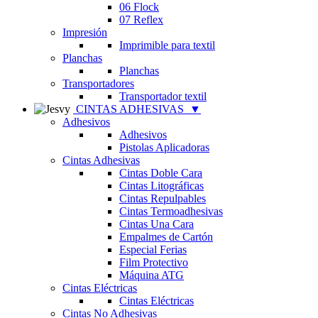
06 Flock
07 Reflex
Impresión
Imprimible para textil
Planchas
Planchas
Transportadores
Transportador textil
CINTAS ADHESIVAS
▼
Adhesivos
Adhesivos
Pistolas Aplicadoras
Cintas Adhesivas
Cintas Doble Cara
Cintas Litográficas
Cintas Repulpables
Cintas Termoadhesivas
Cintas Una Cara
Empalmes de Cartón
Especial Ferias
Film Protectivo
Máquina ATG
Cintas Eléctricas
Cintas Eléctricas
Cintas No Adhesivas