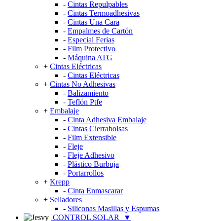
-
Cintas Repulpables
-
Cintas Termoadhesivas
-
Cintas Una Cara
-
Empalmes de Cartón
-
Especial Ferias
-
Film Protectivo
-
Máquina ATG
+
Cintas Eléctricas
-
Cintas Eléctricas
+
Cintas No Adhesivas
-
Balizamiento
-
Teflón Ptfe
+
Embalaje
-
Cinta Adhesiva Embalaje
-
Cintas Cierrabolsas
-
Film Extensible
-
Fleje
-
Fleje Adhesivo
-
Plástico Burbuja
-
Portarrollos
+
Krepp
-
Cinta Enmascarar
+
Selladores
-
Siliconas Masillas y Espumas
CONTROL SOLAR
▼