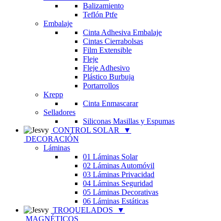
Balizamiento
Teflón Ptfe
Embalaje
Cinta Adhesiva Embalaje
Cintas Cierrabolsas
Film Extensible
Fleje
Fleje Adhesivo
Plástico Burbuja
Portarrollos
Krepp
Cinta Enmascarar
Selladores
Siliconas Masillas y Espumas
CONTROL SOLAR
▼
DECORACIÓN
Láminas
01 Láminas Solar
02 Láminas Automóvil
03 Láminas Privacidad
04 Láminas Seguridad
05 Láminas Decorativas
06 Láminas Estáticas
TROQUELADOS
▼
MAGNÉTICOS