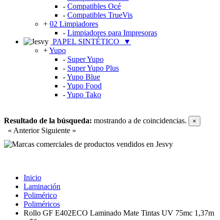
-
Compatibles Océ
-
Compatibles TrueVis
+
02 Limpiadores
-
Limpiadores para Impresoras
PAPEL SINTÉTICO
▼
+
Yupo
-
Super Yupo
-
Super Yupo Plus
-
Yupo Blue
-
Yupo Food
-
Yupo Tako
Resultado de la búsqueda:
mostrando
a
de
coincidencias.
×
« Anterior
Siguiente »
Inicio
Laminación
Polimérico
Poliméricos
Rollo GF E402ECO Laminado Mate Tintas UV 75mc 1,37m